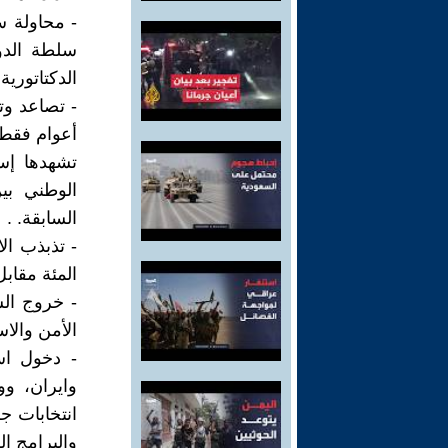
- محاولة س
سلطة الدو
الدكتاتورية.
- تصاعد وت
الوطني بي
السابقة. .
المئة مقابل 
- خروج ال
الأمن والاس
- دخول اس
وايران، وو
والبرامج ال