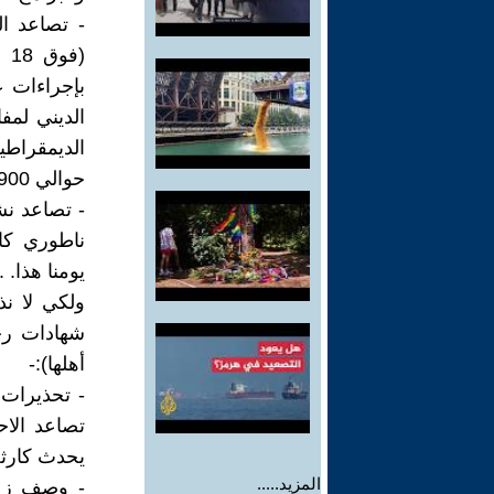
بإجراءات ع
الديني لمف
حوالي 900 ألف. .
- تصاعد نش
ناطوري كار
يومنا هذا. .
ولكي لا ن
شهادات رجا
أهلها):-
- تحذيرات 
تصاعد الاح
يحدث كارثة 
المزيد.....
- وصف زعيم