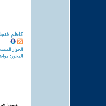
كاظم فنجا
الحوار المتمدن-العدد: 7569 - 3
المحور: مواض
علمونا في