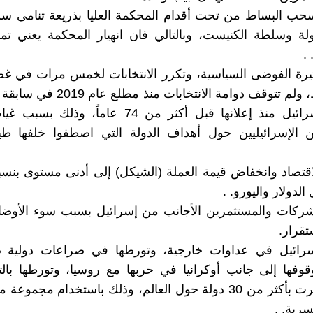
حب البساط من تحت أقدام المحكمة العليا بذريعة تنامي سل
لة وسلطة الكنيست، وبالتالي فان انهيار المحكمة يعني تم
 .
يرة الفوضى السياسية، وتكرر الانتخابات لخمس مرات في غض
أعوام فقط، ولم تتوقف دوامة الانتخابات من
تشهدها إسرائيل منذ إعلانها قبل أكثر من 74 عاماً، و
ن الإسرائيليين حول أهداف الدولة التي اصطفوا خلفها طيل
الدولار واليورو. .
شركات والمستثمرين الأجانب من إسرائيل بسبب سوء الأوضا
تقرار.
رائيل في عداوات خارجية، وتورطها في صراعات دولية 
قوفها إلى جانب أوكرانيا في حربها مع روسيا، وتورطها با
انتخابات جرت بأكثر من 30 دولة حول العالم، وذلك باستخدام مجمو
سرية. .