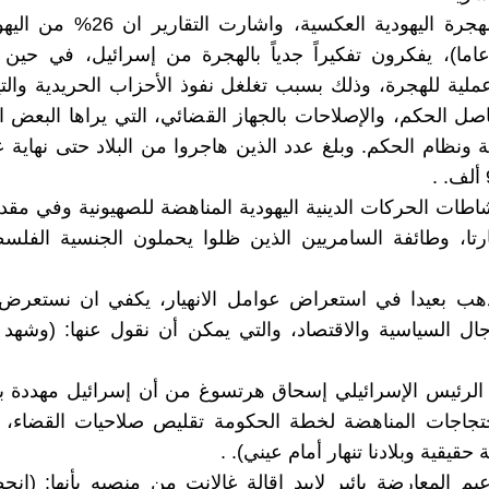
- تصاعد الهجرة اليهودية العكسية، واشارت 
ملية للهجرة، وذلك بسبب تغلغل نفوذ الأحزاب الحريدية والتيا
اصل الحكم، والإصلاحات بالجهاز القضائي، التي يراها البعض ان
اطات الحركات الدينية اليهودية المناهضة للصهيونية وفي مقد
تا، وطائفة السامريين الذين ظلوا يحملون الجنسية الفلسط
ذهب بعيدا في استعراض عوامل الانهيار، يكفي ان نستعرض
ل السياسية والاقتصاد، والتي يمكن أن نقول عنها: (وشهد 
الرئيس الإسرائيلي إسحاق هرتسوغ من أن إسرائيل مهددة بال
تجاجات المناهضة لخطة الحكومة تقليص صلاحيات القضاء، بق
حقيقية وبلادنا تنهار أمام عيني). .
 المعارضة يائير لابيد إقالة غالانت من منصبه بأنها: (ان