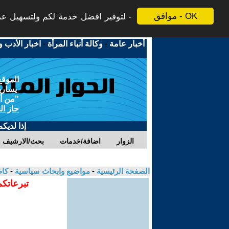
موافق - OK
لتوفير افضل خدمة لكم ولتسهيل عملي
أخبار عامة
-
وكالة أنباء المرأة
-
اخبار الأدب و
الموقع
يسارية
"من أج
حاز ال
إذا لديك
الزوار
اضافة/خدمات
بحث/الارشيف
الصفحة الرئيسية
-
مواضيع وابحاث سياسية
-
كاظ
تبرعاتكم