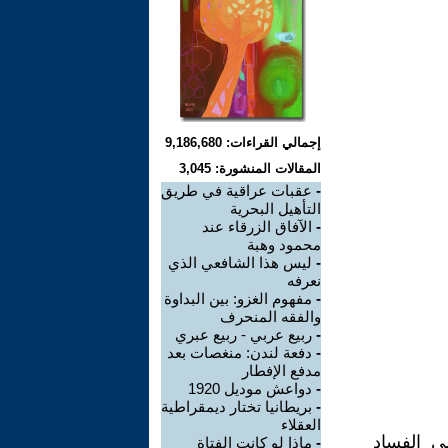
إجمالي القراءات: 9,186,680
المقالات المنشورة: 3,045
-
عقبات عراقية في طريق
التأهيل البحرية
-
الآفاق الزرقاء عند
محمود وهبة
-
ليس هذا الشافعي الذي
نعرفه
-
مفهوم الغزو: بين البداوة
والفقه المنحرف
-
ربيع عربي - ربيع عبري
-
دفعة لندن: منغصات بعد
مدفع الإفطار
-
دواعش موديل 1920
-
بريطانيا تختار ديمقراطية
العقلاء
ي الفساد
-
ماذا لو كانت الفتاة