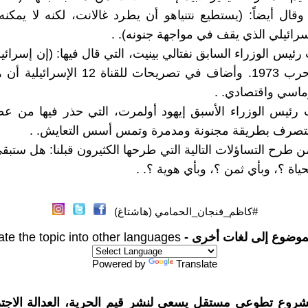
وقال أيضاً: (يستطيع نتنياهو أن يطرد غالانت، لكنه لا يمكن
رائيلي الذي يقف في مواجهة جنونه). .
ئيس الوزراء السابق نفتالي بينيت، التي قال فيها: (إن إسرائي
خطر منذ حرب 1973. وأضاف في تصريحات للقناة 2
ماسي واقتصادي. .
رئيس الوزراء الأسبق إيهود أولمرت، التي حذر فيها من عص
تتصرف بطريقة مجنونة ومدمرة وتمس أسس التعايش. .
 من طرح التساؤلات التالية التي طرحها الكثيرون قبلنا: هل ستب
ياة ؟، وبأي ثمن ؟، وبأي هوية ؟. .
#كاظم_فنجان_الحمامي (هاشتاغ)
موضوع إلى لغات أخرى -
ate the topic into other languages
Powered by
Translate
شروع تطوعي مستقل يسعى لنشر قيم الحرية، العدالة الاجتم