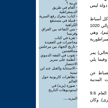
عربية ؟
دولة ليس
-
ألغام في طريق
الديمقراطية
-
كتاب: محرك رفع السرية
 كل أسباط
-
قنبلة في مستنقع
الكراهية
بني إسرائيل الاثني عشر، وكانت النشأة في عهد الملك شاؤول الأول، حوالي 1020
-
سن التقاعد بين العراق
ونائيم)، وهي
وفرنسا
-
ثغرة في كتاب
ة الإمبراطورية
محاضرات في العقيدة
-
تاريخ الجهاد بين مرحلتين
متناقضتين
حالي) يمر
-
ثقوب في الفقه الدموي
وفيما يلي
-
أنظمة على سرير
الاحتضار
-
الاستتابة والقتل عند ابن
لضباط عن
تيمية
-
تظاهرات كاربونية حول
 المدنية
العالم
-
صورة (يزيد) في
استوديوهات التاريخ
- التظاهرات الجماهيرية الغاضبة التي تجاوزت المليون في بلد تعداده العام 9.6
المزيد.....
ليون عربي، و 513 قوميات أخرى). وكان