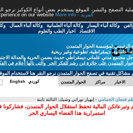
ة التصفح والنشر، الموقع يستخدم بعض أنواع الكوكيز نرجو النق
More info - المزيد
experience on our website
الفن
-
وكالة أنباء اليسار
-
وكالة أنباء العلمانية
-
وكالة أنباء العمال
-
وكا
الاقتصاد
-
اخبار الطب والعلوم
 الرئيسي لمؤسسة الحوار المتمدن
، علمانية، ديمقراطية، تطوعية وغير ربحية
ل مجتمع مدني علماني ديمقراطي حديث يضمن الحرية والعدالة الاجتم
حوار المتمدن على جائزة ابن رشد للفكر الحر والتى نالها أعلام في الفك
م مشاكل تقنية في تصفح الحوار المتمدن نرجو النقر هنا لاستخدام الموقع
كوردي
English
الاخبار
مراكز
الحوار المتمدن
م فنجان الحمامي
- إنهيار توراتي وشيك: الثالثة ثابتة
 وتبرعاتكن المالية تحفظ استقلال الحوار المتمدن، فشاركونا 
استمرارية هذا الفضاء اليساري الحر