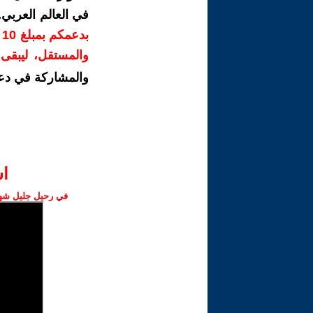
في العالم العربي
ب
والمستقل، ليبقى ص
والمشاركة في دع
ا‫
في رحيل جليل شهبا