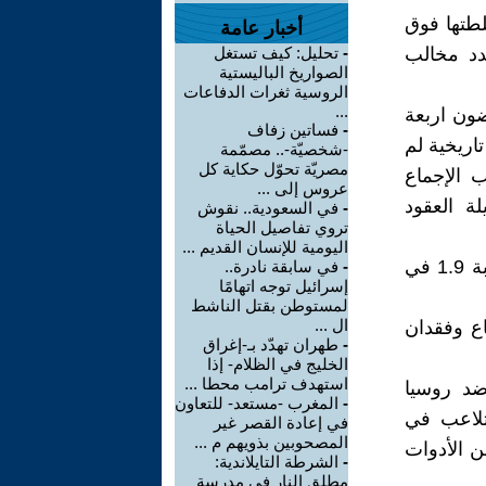
طتها فوق
أخبار عامة
دد مخالب
-
تحليل: كيف تستغل
الصواريخ الباليستية
الروسية ثغرات الدفاعات
...
ون اربعة
-
فساتين زفاف
ذ مطلع عام 2019 في سابقة تاريخية لم
-شخصيّة-.. مصمّمة
مصريّة تحوّل حكاية كل
ذلك بسبب غياب الإجماع
عروس إلى ...
ة العقود
-
في السعودية.. نقوش
تروي تفاصيل الحياة
اليومية للإنسان القديم ...
- تذبذب الاقتصاد وانخفاض قيمة العملة (الشيكل) إلى أدنى مستوى بنسبة 1.9 في
-
في سابقة نادرة..
إسرائيل توجه اتهامًا
لمستوطن بقتل الناشط
ال ...
ع وفقدان
-
طهران تهدّد بـ-إغراق
الخليج في الظلام- إذا
استهدف ترامب محطا ...
ضد روسيا
-
المغرب -مستعد- للتعاون
لتلاعب في
في إعادة القصر غير
المصحوبين بذويهم م ...
عة من الأدوات
-
الشرطة التايلاندية:
مطلق النار في مدرسة