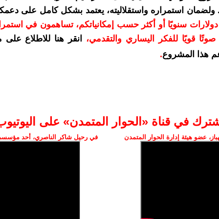
. ولضمان استمراره واستقلاليته، يعتمد بشكل كامل على دعمك
دعمكم بمبلغ 10 دولارات سنويًا أو أكثر حسب إمكانياتكم، تساهمون في استم
وتًا قويًا للفكر اليساري والتقدمي
،
انقر هنا للاطلاع على 
م هذا المشروع
.
شترك في قناة «الحوار المتمدن» على اليوتيوب
ز، عضو هيئة إدارة الحوار المتمدن
في رحيل شاكر الناصري، أحد مؤسسي 