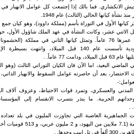
 الانكشاري. فما بالك إذا إجتمعت كل عوامل الانهيار في 
منذ نشأة كيانها الحالي (الثالث) عام 1948.
ر كيانها الأول في التوراة بأسم (مملكة داوود)، وهو كيان جمع
ق.م، ودام عمرها 76 عاماً. وتمثل كيانها الثاني في مملكة (الحشم
مملكة يهودية تأسست عام 140 قبل الميلاد، وانتهت بسيطر
ميلاد، ودامت 77 عاماً. .
الماضي البعيد، اما الآن فان الكيان التوراتي الثالث (وهو ال
ت الاحتضار، بعد أن حاصرته عوامل السقوط والانهيار الذاتي، 
عوامل:-
 المدني والعسكري، وتمرد قوات الاحتياط، وعزوف آلاف ا
بوحداتهم الحربية. ما ينذر بتسرب الانقسام إلى المؤسسات
 .
ملايين نسمة (7.1 ملايين من اليهود، و 2 م
ي تل ابيب وحدها. .