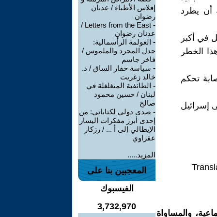
إفلاس الأطباء / عدنان
ه أن يطرد
رضوان
Letters from the East /
-
عدنان رضوان
ل في أكبر
-
العولمة الرأسمالية:
1 الإسرائيلية أن هذا الخطر
جدل المجرد والملموس /
فاخر جاسم
-
سياسة حفار الساق / د.
خالد زغريت
ابة تحكم
-
الطائفية المتغلغلة في
لبنان / حسين محمود
صالح
قى إسرائيل
-
صدى دولي لكتاباتي: من
إحدى أبرز مفكرات اليسار
الإيطالي إلى أ ... / رزكار
عقراوي
المزيد.....
Transl
المعجبين بنا على
الفيسبوك
3,732,970
اعية، والمساواة