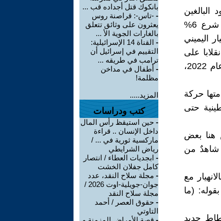
بانكوك قتل أجداده قب ...
التقارير ان 26% من اليهود البالغين
-
-تاس-: قراصنة روس
(فوق 18 عاما)، يفكرون تفكيراً جدياً بالهجرة من إسرائيل، في حين شرع 6%
يعثرون على وثائق تتعلق
بالغارات الجوية الأ ...
ر اليميني
-
القناة 14 الإسرائيلية:
التقييم في إسرائيل أن
قلابا على
ترامب في طريقه ...
الديمقراطية ونظام الحكم. وبلغ عدد الذين هاجروا من البلاد حتى نهاية عام 2022،
-
أطفال في مداخن
مظلمة!
متها حركة
المزيد.....
ينية حتى
كتب ودراسات
-
حين استيقظ رأس المال
داخل الإنسان .. قراءة
 هنا بعض
ماركسية ثورية في ... /
شاهدٌ من
رياض الشرايطي
-
ابجديات العطاء / انتصار
كامل جفلان الخشت
-
مجلة سلاح النقد، عدد
انهيار مع
جوان-جويلية-اوت 2026 /
وله: (ما
مجلة سلاح النقد
-
حقوق العصر / أحمد
التاوتي
حطاط جديد
-
قصة الأمراض المزمنة و