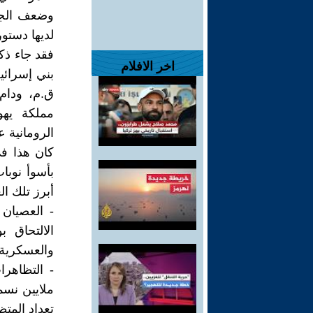
وضعف الجيش
لديها دستور 
فقد جاء ذك
اخر الافلام
الرومانية عليها عام 63 قبل ال
كان هذا في 
بأسوأ نوبا
أبرز تلك ال
- العصيان
الالتحاق 
والعسكرية.
تعداد المتظاهرين 300 ألفاً ف