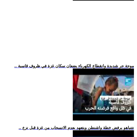
.. موجة حر شديدة وانقطاع الكهرباء يضعان سكان غزة في ظروف قاسية
.. نتنياهو يرفض خطة واشنطن ويتعهد بعدم الانسحاب من غزة قبل نزع