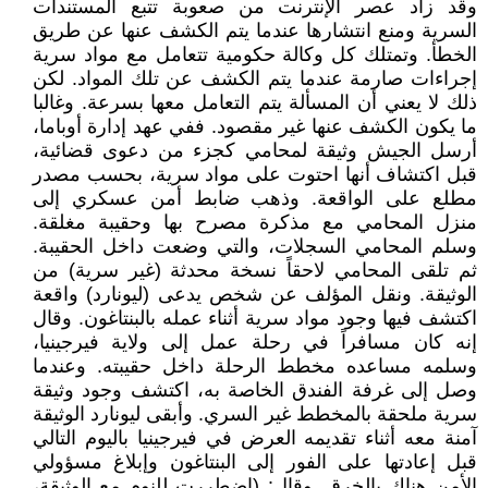
وقد زاد عصر الإنترنت من صعوبة تتبع المستندات
السرية ومنع انتشارها عندما يتم الكشف عنها عن طريق
الخطأ. وتمتلك كل وكالة حكومية تتعامل مع مواد سرية
إجراءات صارمة عندما يتم الكشف عن تلك المواد. لكن
ذلك لا يعني أن المسألة يتم التعامل معها بسرعة. وغالبا
ما يكون الكشف عنها غير مقصود. ففي عهد إدارة أوباما،
أرسل الجيش وثيقة لمحامي كجزء من دعوى قضائية،
قبل اكتشاف أنها احتوت على مواد سرية، بحسب مصدر
مطلع على الواقعة. وذهب ضابط أمن عسكري إلى
منزل المحامي مع مذكرة مصرح بها وحقيبة مغلقة.
وسلم المحامي السجلات، والتي وضعت داخل الحقيبة.
ثم تلقى المحامي لاحقاً نسخة محدثة (غير سرية) من
الوثيقة. ونقل المؤلف عن شخص يدعى (ليونارد) واقعة
اكتشف فيها وجود مواد سرية أثناء عمله بالبنتاغون. وقال
إنه كان مسافراً في رحلة عمل إلى ولاية فيرجينيا،
وسلمه مساعده مخطط الرحلة داخل حقيبته. وعندما
وصل إلى غرفة الفندق الخاصة به، اكتشف وجود وثيقة
سرية ملحقة بالمخطط غير السري. وأبقى ليونارد الوثيقة
آمنة معه أثناء تقديمه العرض في فيرجينيا باليوم التالي
قبل إعادتها على الفور إلى البنتاغون وإبلاغ مسؤولي
الأمن هناك بالخرق. وقال: (اضطررت للنوم مع الوثيقة،