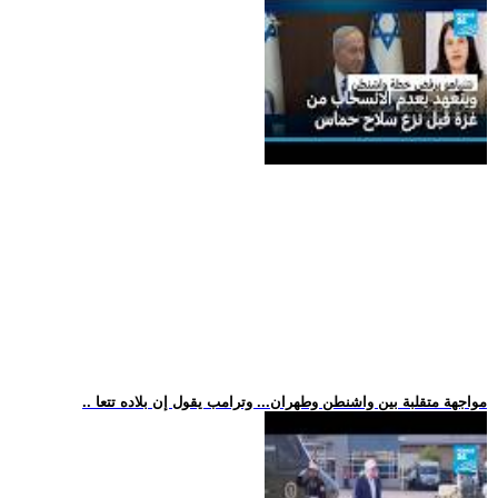
.. مواجهة متقلبة بين واشنطن وطهران... وترامب يقول إن بلاده تتعا