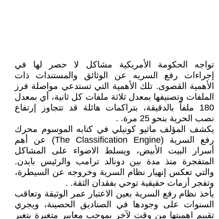
تواجه الحكومة الأمريكية مشاكل لا حصر لها في
إجراءات رفع السريه عن الوثائق والمستندات ذات
الأهمية القصوى. تلك الأهمية التي تستدعي مواصلة فرز
الملفات وتصنيفها بمعدل ثلاثة ملفات كل ثانية، أي بمعدل
180 ملفاً بالدقيقة، بتراكمات هائلة قد تتجاوز إرتفاع
نصب الحرية بنحو 25 مرة. .
يكشف المؤلف ماثيو كونيلي في كتابه الموسوم محرك
رفع السرية (The Classification Engine) عن أهم
أسرار البيت الأبيض، ويسلط الاضواء على المشاكل
المتفجرة منذ مدة بين دونالد ترامب والرئيس بايدن.
والتي تعكس إنهيار نظام السرية وخروجه عن السيطرة،
وتفجر أزمات حقيقية توحي بفقدان الثقة. .
يأخذ نظام رفع السرية بعين الاعتبار عمر الوثيقة وتعاقب
السنوات على وجودها في الصناديق الحصينة، ويجري
تقييم اهميتها من وقت لآخر بموجب معايير متغيرة بتغير