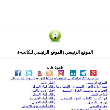
الموقع الرئيسي
الموقع الرئيسي للكاتب-ة
|
تابعونا على:
بنترست
تيلكرام
لينكدإن
الانستغرام
RSS
اليوتيوب
التويتر
الفيسبوك
الموقع الرئيسي
أخبار عامة
هيئة ادارة الحوار المتمدن - للإتصال بنا
وكالة أنباء المرأة
إحصائيات مؤسسة الحوار المتمدن
اخبار الأدب والفن
قواعد النشر
وكالة أنباء اليسار
ابرز كتاب / كاتبات الحوار المتمدن
وكالة أنباء العلمانية
يوتيوب التمدن
وكالة أنباء العمال
مكتبة التمدن
وكالة أنباء حقوق الإنسان