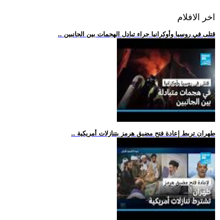
اخر الافلام
.. قتلى في روسيا وأوكرانيا جراء تبادل الهجمات بين الجانبين
.. طهران تربط إعادة فتح مضيق هرمز بتنازلات أمريكية