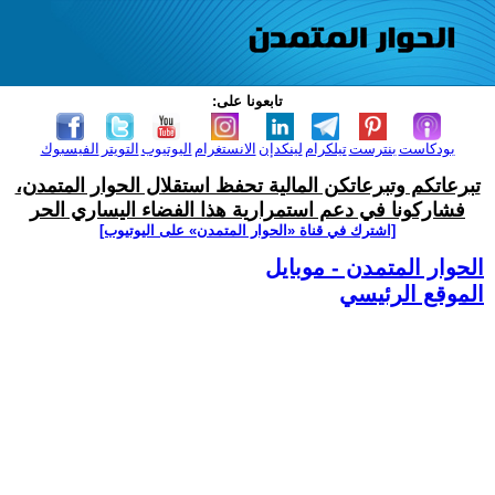
تابعونا على:
بودكاست
بنترست
تيلكرام
لينكدإن
الانستغرام
اليوتيوب
التويتر
الفيسبوك
تبرعاتكم وتبرعاتكن المالية تحفظ استقلال الحوار المتمدن،
فشاركونا في دعم استمرارية هذا الفضاء اليساري الحر
[اشترك في قناة ‫«الحوار المتمدن» على اليوتيوب]
الحوار المتمدن - موبايل
الموقع الرئيسي