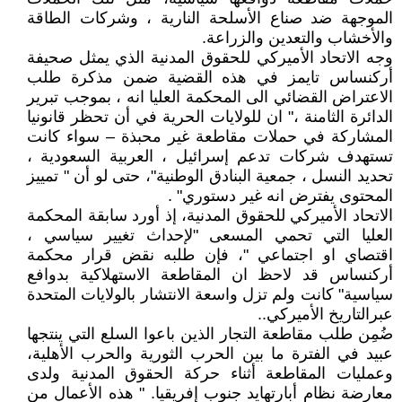
الموجهة ضد صناع الأسلحة النارية ، وشركات الطاقة
والأخشاب والتعدين والزراعة.
وجه الاتحاد الأميركي للحقوق المدنية الذي يمثل صحيفة
أركنساس تايمز في هذه القضية ضمن مذكرة طلب
الاعتراض القضائي الى المحكمة العليا انه ، بموجب تبرير
الدائرة الثامنة ،" ان للولايات الحرية في أن تحظر قانونيا
المشاركة في حملات مقاطعة غير محبذة – سواء كانت
تستهدف شركات تدعم إسرائيل ، العربية السعودية ،
تحديد النسل ، جمعية البنادق الوطنية"، حتى لو أن " تمييز
المحتوى يفترض انه غير دستوري" .
الاتحاد الأميركي للحقوق المدنية، إذ أورد سابقة المحكمة
العليا التي تحمي المسعى "لإحداث تغيير سياسي ،
اقتصاي او اجتماعي "، فإن طلبه نقض قرار محكمة
أركنساس قد لاحظ ان المقاطعة الاستهلاكية بدوافع
سياسية" كانت ولم تزل واسعة الانتشار بالولايات المتحدة
عبرالتاريخ الأميركي..
ضُمِن طلب مقاطعة التجار الذين باعوا السلع التي ينتجها
عبيد في الفترة ما بين الحرب الثورية والحرب الأهلية،
وعمليات المقاطعة أثناء حركة الحقوق المدنية ولدى
معارضة نظام أبارتهايد جنوب إفريقيا. " هذه الأعمال من