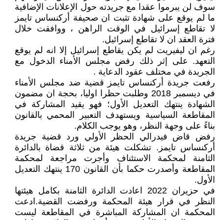
سوف لن يبرموا عقدا مع جريدته حول الإعلانات الإضافية
ما لم يوقع على شهادة تثبت ان صحيفة أركنساس تايمز
لا تقاطع إسرائيل في الوقت الراهن ، ووافقت خلال
فترة العقد ان لا تقاطع إسرائيل.
رغم ان ليفيريت لم يكن يقاطع إسرائيل إلا انه لم يوقع
التعهد. على إثر ذلك رفض مجلس الأمناء الدخول مع
الجريدة في مختلف عقود الدعاية .
رفعت جريدة أركنساس تايمز قضية ضد مجلس الأمناء
في ديسمبر 2018 وطلبت حظرا اوليا، بحجة ان مضمون
الشهادة ينتهك التعديل الأول؛ فهو يقيد المشاركة في
المقاطعة السياسية ويستهدف التعبير المحمي بالقانون
بناءً على وجهة النظر، وهو يوجب الكلام.
رفض قاض فيدرالي الحظر الأولي ورد قضية جريدة
أركنساس تايمز. تشكلت هيئة من ثلاثة قضاة بالدائرة
الثامنة لمحكمة الاستئناف وأجرت مراجعة لمحكمة
المقاطعة وأصدرت حكما بأن القانون 170 ينتهك التعديل
الأول.
في حزيران 2022 اعادت الدائرة الثامنة بكامل هيئتها
النظر في قرار هيئة المحكمة ورفضت القضية.ادعت
المحكمة ان المشاركة المباشرة في المقاطعة ليست