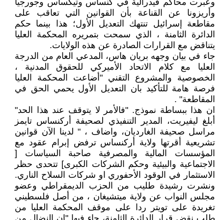
وعبرت محاكم فيدرالية في كنساس وتيكساس وجورجيا
وأريزونا عن القناعة بأن القوانين التي تعاقب على
مقاطعة إسرائيل تنتهك التعديل الأول؛ هذا بينما حكم
الدائرة الثامنة ، الذي سمحت بتمريره المحكمة العليا
يتناقض مع القرارات الصادرة عن هذه الولايات.
جاء في بيان وجهه بريان هاس، المدعي العام من الدرجة
العليا مع كلام الاتحاد الأميركي للحقوق المدنية ،
الخصوصية والمشروع التقني "أضاعت المحكمة العليا
فرصة هامة للتأكيد بان التعديل الأول يحمي الحق في
المقاطعة" .
ان هذا ببساطة نموذج. "فالأمر لا يتوقف عند هذا الحد"
أبلغ ليفيريت، المدير التنفيذي لصحيفة أركنساس تايمز
مراسل صحيفة الغارديان، واضاف ، " لدينا الآن قوانين
تشريعية أقرتها ولاية أركنساس ترفض إبرام عقود مع
المؤسسات المالية والمصرفية صاحبة السياسات [
الاجتماعية والبيئية وحكم الشركات الكبرى] تتحدى حظر
الاستثمار في الوقود الأحفوري او شركات السلاح الناري.
ونشرت رشيدة طليب من الحزب الديمقراطي وعضو
مجلس النواب عن ولاية ميتشيغان ، من أصل فلسطيني
تغريدة على تويتر ردا على موقف المحكمة العليا من
طلب نقض قرار الدائرة الثامنة، جاء فيها "ان النضال من