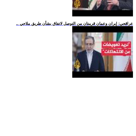
.. عراقجي: إيران وعمان قريبتان من التوصل لاتفاق بشأن طريق ملاحي