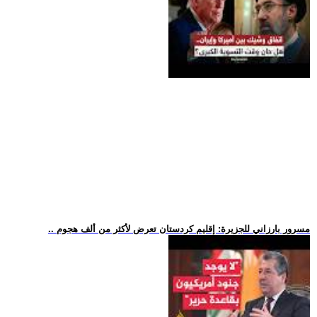
.. مسرور بارزاني للجزيرة: إقليم كردستان تعرض لأكثر من ألف هجوم