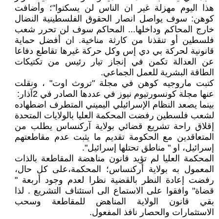
هذا اليوم مهزلة غير ان الناس لن يسكتوا"؛ وأضافت
كوهن: سوف يواصل انصار الحقوق الفلسطينية النضال
خارج المحاكم وداخلها... المحاكم سوف لن تحرر شعب
فلسطين أو تنقذنا من كارثة مناخية. ان أفضل حماية
قانونية لحركة بي دي إس وكل حركة غيرها تقاطع دفاعا
عن العدالة تكمن في إنجاز تيار رئيس من تكتيكات
الطاقة البشرية للعمل الجماعي.
كتبت ماروجيه كوهن في مجلة "تروث اوت" ، ونقلت
عنها مجلة كونسورتيوم نيوز في عددها الصادر في 2آذار:
بينما يصعد النظام الإسرائيلي اليميني المتطرف اضطهاده
لشعب فلسطين رفضت المحكمة العليا بالولايات المتحدة
إقلاق راحة تشريع قضائي بولاية آركنساس يطلب من
المتعاقدين مع الحكومة تقديم ما يثبت عدم مقاطعتهم
إسرائيل، او " مناطق تحتلها إسرائيل".
المحكمة العليا لم تؤيد قانون مناهضة المقاطعة بالذات
المعمول به بولاية أركنساس؛ المحكمة،على كل حال،
رفضت إعادة النظر بالقضية نظرا لعدم وجود أربعة "
قضاة" وافقوا على الاستماع الى استئناف التشريع . لذا
بقي قانون الولاية المناهض للمقاطعة وسحب
الاستثمارات والحصار نافذ المفعول.