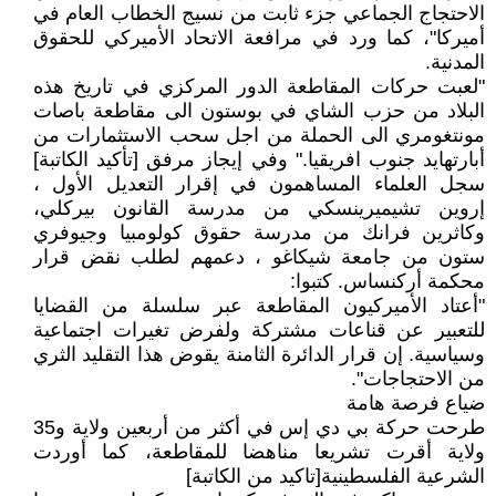
الاحتجاج الجماعي جزء ثابت من نسيج الخطاب العام في
أميركا"، كما ورد في مرافعة الاتحاد الأميركي للحقوق
المدنية.
"لعبت حركات المقاطعة الدور المركزي في تاريخ هذه
البلاد من حزب الشاي في بوستون الى مقاطعة باصات
مونتغومري الى الحملة من اجل سحب الاستثمارات من
أبارتهايد جنوب افريقيا." وفي إيجاز مرفق [تأكيد الكاتبة]
سجل العلماء المساهمون في إقرار التعديل الأول ،
إروين تشيميرينسكي من مدرسة القانون بيركلي،
وكاثرين فرانك من مدرسة حقوق كولومبيا وجيوفري
ستون من جامعة شيكاغو ، دعمهم لطلب نقض قرار
محكمة أركنساس. كتبوا:
"أعتاد الأميركيون المقاطعة عبر سلسلة من القضايا
للتعبير عن قناعات مشتركة ولفرض تغيرات اجتماعية
وسياسية. إن قرار الدائرة الثامنة يقوض هذا التقليد الثري
من الاحتجاجات".
ضياع فرصة هامة
طرحت حركة بي دي إس في أكثر من أربعين ولاية و35
ولاية أقرت تشريعا مناهضا للمقاطعة، كما أوردت
الشرعية الفلسطينية[تاكيد من الكاتبة]