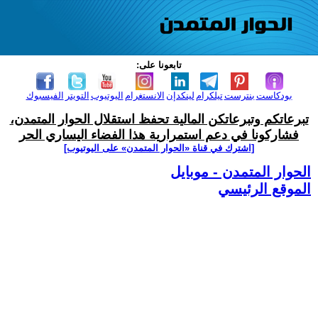
تابعونا على:
بودكاست
بنترست
تيلكرام
لينكدإن
الانستغرام
اليوتيوب
التويتر
الفيسبوك
تبرعاتكم وتبرعاتكن المالية تحفظ استقلال الحوار المتمدن،
فشاركونا في دعم استمرارية هذا الفضاء اليساري الحر
[اشترك في قناة ‫«الحوار المتمدن» على اليوتيوب]
الحوار المتمدن - موبايل
الموقع الرئيسي