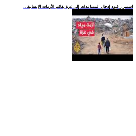
.. استمرار قيود إدخال المساعدات إلى غزة يفاقم الأزمات الإنسانية