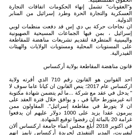
الحقوق الفلسطينية.
و"العقوبات" تشمل إنهاء الحكومات اتفاقات التجارة
العسكرية والتجارة الحرة وطرد إسرائيل من المنابر
الدولية.
ان نجاحات حركة بي دي إس قد دفعت منظمات لوبي
إسرائيل ، بمن فيها الجماعات المسيحية الصهيونية
واليمينية المتطرفة لتقديم تشريعات مناهضة للمقاطعة
على المستويات المحلية ومستويات الولايات والهيئات
الفيدرالية.
قانون مناهضة المقاطعة بولاية أركنساس
احد القوانين هو القانون رقم 710 الذي أقرته ولاية
اركنساس عام 2017؛ ينص القانون ان كيانا عاما سوف لا
" يدخل في عقد مع شركة ...ما لم يتضمن شهادة مكتوبة
انه غيرمتورط حاليا في ، و يوافق خلال فترة العقد على
ان لا يتورط في مقاطعة إسرائيل". المقاولون ممن
يبرمون عقدا يزيد على 1000 دولار عليهم ان يدفعوا
غرامة 20 بالمائة إن رفضوا توقيع الشهادة.
في اكتوبر 2018 أبلغ مجلس امناء جامعة اركنساس ألان
ليفيريت، المدير التنفيذي لجريدة أركنساس تايمز انهم