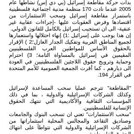
بدات حركة مقاطعة إسرائيل (بي دي إس) نشاطها عام
2005 عندما نادت 170 منظمة مدنية اجتماعية فلسطينية
باستمرار مقاطعة إسرائيل وسحب الاستثمارات من
اقتصادها وفرض العقوبات عليها -إجراءات عقابية غير
عنفية- الى ان تستجيب إسرائيل بالكامل للقانون الدولي.
إن هذا يوجب على إسرائيل :1) إنهاء احتلالها واستعمارها
لجميع المناطق العربية وتفكيك الجدار العازل؛2 ) الإقرار
بالحقوق الأساس للمواطنين العرب الفلسطينيين
المقيمين في إسرائيل بالمساواة التامة؛ 3) احترام
وحماية وترويج حقوق اللاجئين الفلسطينيين في العودة
الى ديارهم ، كما أقرت الجمعية العمومية للأمم المتحدة
في القرار 194.
"المقاطعة" تترجم عمليا سحب المساعدة لإسرائيل
وكذلك الشركات الإسرائيلية والدولية ، بما في ذلك
المؤسسات الثقافية والأكاديمية التي تنتهك الحقوق
الإنسانية للفلسطينيين.
"سحب الاستثمارات" تعني ان تسحب البنوك والجامعات
وصناديق التقاعد والمجالس المحلية استثماراتها من
الشركات الإسرائيلية والدولية التي تتواطأ على انتهاك