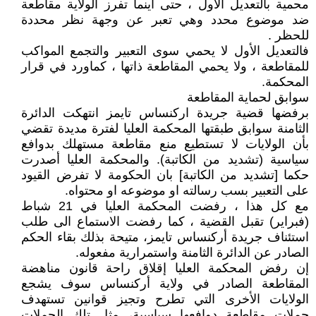
محمية بالتعديل الأول ، حتى أينما تفرز الولاية مقاطعة
ضد موضوع محدد وهي تعبر عن وجهة نظر محددة
للحظر .
فالتعديل الأول لا يحمي سوى التعبير والتجمع المواكب
للمقاطعة ، ولا يحمي المقاطعة ذاتها ، كماورد في قرار
المحكمة.
سوابق لحماية المقاطعة
برفضها قضية جريدة اركنساس تايمز انتهكت الدائرة
الثامنة سوابق طبقتها المحكمة العليا لفترة مديدة تقضي
بأن الولايات لا تستطيع منع مقاطعة مستهلك بدوافع
سياسية (تشديد من الكاتبة). والمحكمة العليا أصدرت
حكما [تشديد من الكاتبة] بان الحكومة لا تفرض القيود
على التعبير بسب رسالته او موضوعه او محتواه.
مع كل هذا ، رفضت المحكمة العليا في 21 شباط
(فبراير) تقبل القضية ، كما رفضت الاستماع الى طلب
استئناف جريدة أركنساس تايمز، متيحة بذلك بقاء الحكم
الصادر عن الدائرة الثامنة واستمرارية مفعوله.
إن رفض المحكمة العليا إقلاق راحة قانون مناهضة
المقاطعة الصادر في ولاية أركنساس سوف يشجع
الولايات الأخرى التي تطرح وتجيز قوانين تستهدف
حملات مقاطعة دوافعها سياسية، مثل تلك الحملات