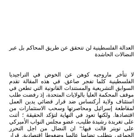
العدالة الفلسطينية لن تتحقق عن طريق المحاكم بل عبر
النضالات الحاشدة
لا تتأخر ماروجيه كوهن عن الخوض في التراجيديا
الفلسطينية كلما تفجر صاعق. في هذه المقالة تقدم
السوابق التشريعية والمستندات القانونية التي تطعن في
موقف المحكمة العليا بالولايات المتحدة، إذ رفضت طلب
استئناف ولاية أركنساس ضد قرار قضائي يدين العمل
لمقاطعة إسرائيل ومحاصرتها وسحب الاستثمارات من
اقتصادها. ولكنها تعود في النهاية لتؤكد الحقيقة ؛ أثنت
على تغريدة رشيدة طليب، عضو مجلس النواب الأميركي
على تويتر قالت فيها:" ان النضال من اجل التحرر
الجماعي يتطلب تضامنا عالميا وضغوطا اقتصادية. قرار