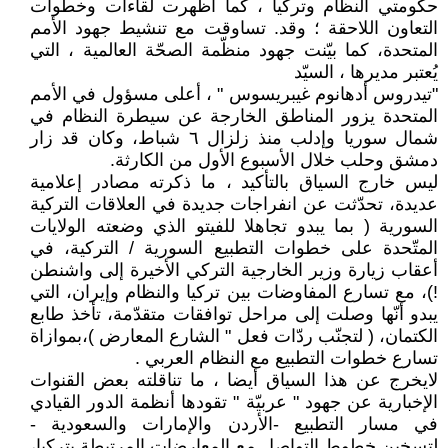
حكومتي النظام وتركيا ، كما اظهرت لقاءات وخطوات
التعاون اللاحقة ؛ وقد. تساوقت مع تنشيط جهود الأمم
المتحدة، كما بيّنت جهود منظّمة الصحّة العالمية ، التي
يُعتبر مديرها ، السيّد
"تيدروس أدهانوم غيبريسوس " ، أعلى مسؤول في الأمم
المتحدة يزور المناطق الخارجة عن سيطرة النظام في
شمال سوريا وإدلب منذ زلزال ٦ شباط، وكان قد زار
دمشق وحلب خلال الأسبوع الأول من الكارثة.
ليس خارج السياق بالتأكيد ، ما ذكرته مصادر إعلامية
عديدة، تحدّثت عن انفراجات جديدة في العلاقات التركية
السورية ( بما يبدو تجاهلا للفيتو الذي وضعته الولايات
المتّحدة على خطوات التطبيع السورية / التركية، في
أعقاب زيارة وزير الخارجية التركي الأخيرة إلى واشنطن
!)، مع تسارع المفاوضات بين تركيا والنظام وإيران، التي
يبدو أنّها وصلت إلى مراحل توافقات متقدّمة، تأخذ طابع
الكتمان، ( لتجنّب ردّات فعل " الشارع المعارض )،بموازاة
تسارع خطوات التطبيع مع النظام العربي .
لايخرج عن هذا السياق أيضا ، ما تناقلته بعض القنوات
الإخبارية عن جهود " عربيّة " تقودها أنظمة الدور القيادي
في مسار التطبيع -الأردن والإمارات والسعودية -
لتسخين خطوط التواصل مع المعارضات المرتبطة بتركيا،