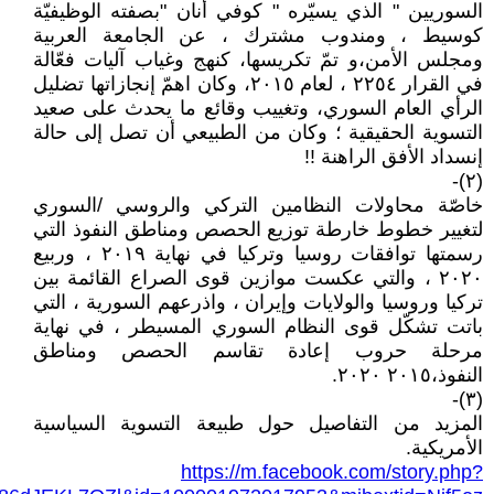
السوريين " الذي يسيّره " كوفي أنان "بصفته الوظيفيّة
كوسيط ، ومندوب مشترك ، عن الجامعة العربية
ومجلس الأمن،و تمّ تكريسها، كنهج وغياب آليات فعّالة
في القرار ٢٢٥٤ ، لعام ٢٠١٥، وكان اهمّ إنجازاتها تضليل
الرأي العام السوري، وتغييب وقائع ما يحدث على صعيد
التسوية الحقيقية ؛ وكان من الطبيعي أن تصل إلى حالة
إنسداد الأفق الراهنة !!
(٢)-
خاصّة محاولات النظامين التركي والروسي /السوري
لتغيير خطوط خارطة توزيع الحصص ومناطق النفوذ التي
رسمتها توافقات روسيا وتركيا في نهاية ٢٠١٩ ، وربيع
٢٠٢٠ ، والتي عكست موازين قوى الصراع القائمة بين
تركيا وروسيا والولايات وإيران ، واذرعهم السورية ، التي
باتت تشكّل قوى النظام السوري المسيطر ، في نهاية
مرحلة حروب إعادة تقاسم الحصص ومناطق
النفوذ،٢٠١٥ ٢٠٢٠.
(٣)-
المزيد من التفاصيل حول طبيعة التسوية السياسية
الأمريكية.
https://m.facebook.com/story.php?