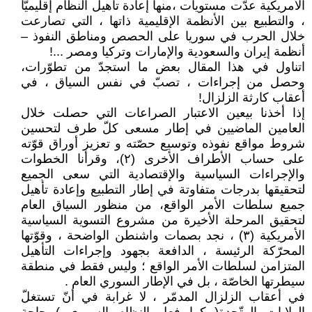
الأمريكية عدّت مستويات ،منها إعادة تأهيل النظام إقليميّا
، والتطبيع بين الأنظمة الإقليمية ذاتها ، التي تصارعت
خلال الحرب في سوريا على الحصص ومناطق النفوذ –
أنظمة إيران والسعودية والإمارات وتركيا ومصر ...!
اتناول في هذا المقال بعض ما استجدّ من تطوّرات،
وحصل من إجراءات ، تصبّ في نفس السياق ، في
أعقاب كارثة الزلزال!
إذا أخذنا بيعين الاعتبار الصراعات التي حصلت خلال
العامين الماضيين في إطار مسعى كلّ طرف لتحسين
شروط مواقع نفوذه وتوسيع حصّته و تعزيز أوراق قوّته
على حساب الأطراف الأخرى (٢)، وقرأنا الخطوات
والإجراءات السياسية والإقتصادية التي سعى الجميع
لتحقيقها بدرجات متفاوتة في إطار التطبيع وإعادة تأهيل
جميع سلطات الأمر الواقع، من منظور السياق العام
لتحقيق المرحلة الأخيرة من مشروع التسوية السياسية
الأمريكية (٣) ، نجد بصمات واشنطن الواضحة ، وقوّتها
المحرّكة الرئيسة ، الدافعة بجهود وإجراءات التأهيل
المتزامن لسلطات الأمر الواقع ؛ وليس فقط في منطقة
سيطرتها الخاصّة ، بل في الإطار السوري العام .
في أعقاب الزلزال المدمّر ، لا غرابة في أنّ تستغلّ