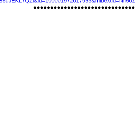
6dJEKL7QZl&id=100001972017953&mibextid=Nif5oz
●●●●●●●●●●●●●●●●●●●●●●●●●●●●●●