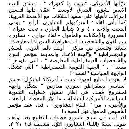
عرّابها الأمريكي، "بريت ما كغورك " ، منسّق البيت
الأبيض لشؤون الشرق الأوسط " عمّان ذاتها لتنسيق
إجراءات تأهيلها على صعيد العلاقات مع الأنظمة العربية،
كما يأتي لقاء " استوكهولم التشاوري الرابع " يومي
السبت والأحد ، ٤ و ٥ شباط الجاري ، تحت عنوان "
الضرورة والإمكانات والمأمول - لقاء حواري - تشاوري
بين القوى والشخصيات الديمقراطية السورية المعارضة"،
بقيادة وتنسيق بين مركز " اولف بالما الدولي للسلام
والديمقراطية " و"لجنة الاعداد والمتابعة لمؤتمر القوى
والشخصيات الديمقراطية المعارضة " ، التي تقودها "
مسد " ، " الجبهة القومية الديمقراطية " التي تشكّل
الواجهة السياسية " لقسد "!
لا تفوت المتابع لجهود" مسد / أمريكا/" لتشكيل" جسم
"سياسي ديمقراطي سوري معارض " يشكّل واجهة
لمشروع قسد، في إطار تحقيق خطوات التسوية
السياسية الأمريكية الشاملة ، ما ميّز المحطّة الرابعة ،
والأخيرة ، من " اللقاء التشاوري" ، قبل عقد مؤتمر
التأسيس المأمول قبل الصيف !
لقد أتت في سياق تسريع خطوات التطبيع بعد توقّف
طويل نسبيّا (اللقاء التشاوري الاوّل منتصف ك١ ٢٠٢١،