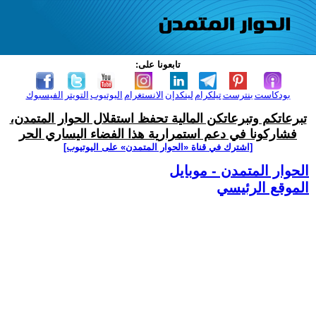
تابعونا على:
بودكاست
بنترست
تيلكرام
لينكدإن
الانستغرام
اليوتيوب
التويتر
الفيسبوك
تبرعاتكم وتبرعاتكن المالية تحفظ استقلال الحوار المتمدن،
فشاركونا في دعم استمرارية هذا الفضاء اليساري الحر
[اشترك في قناة ‫«الحوار المتمدن» على اليوتيوب]
الحوار المتمدن - موبايل
الموقع الرئيسي