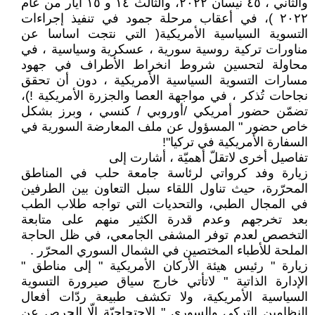
والثاني ، ٤٥ نيسان ٢٠٢٢، والثالث ١٤ و ١٥ أيار من عام
٢٠٢٢ )، في أعقاب مرحلة جمود في تنفيذ إجراءات
التسوية السياسية الأمريكية( التي نتجت اساسا عن
مناورات تركية روسية سورية ، عسكرية وسياسية ، في
محاولة لتحسين شروط انخراط الأطراف في جهود
مسارات التسوية السياسية الأمريكية ، دون أن تحقق
نجاحات تُذكر ، في مواجهة العصا والجزرة الأمريكية !)،
تضمّن حضور أمريكي /أوروبي / كنسي ، وبرز بشكل
خاص حضور " المسؤول عن ملف المعارضة السورية في
السفارة الأمريكية في تركيا"!
تفاصيل أخرى لاتقلّ أهميّة ، أشارت إلى
زيارة وفد كرواتي لرئاسة جامعة حلب في المناطق
المحرّرة، حيث تناول اللقاء سبل التعاون بين الطرفين
في المجال الطبي، والتحديات التي تواجه طلاب الطب
بعد تخرجهم وعدم قدرة الكثير منهم على متابعة
التخصص لعدم توفر المشفى الجامعي، في ظل الحاجة
الملحة للأطباء المختصين في الشمال السوري المحرّر .
زيارة " رئيس هيئة الأركان الأمريكية " إلى مناطق "
الإدارة الذاتية " لاتأتي خارج سياق صيرورة التسوية
السياسية الأمريكية، ولا تكشف طبيعة ردّات أفعال
النظامين التركي والسوري " الإحتجاجيّة إلّا الحرص عن