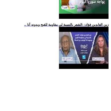
.. زين العابدين فؤاد: -الشعر بالنسبة لي مقاومة للقبح وبدونه أنا