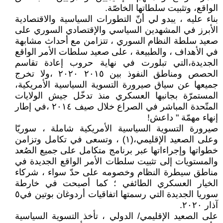
الواقع، وتثبيت سلطاتها الخاصّة.
بناء عليه ، يبدو لي أنّ التطورات السياسية والاقتصادية
الأبرز في المشهدين السياسي والإقتصادي السوري على
صعيد سلطة النظام السوري ، تتزامن مع أحداث مشابهة
في الأهداف ، والطبيعة ، على صعيد سلطات الأمر الواقع
الجديدة،التي تبلورت في نهاية حروب إعادة تقاسم
الحصص ومناطق النفوذ بين ٢٠١٥ ٢٠٢٠ ،ولا تخرج
جميعها عن سياق صيرورة التسوية السياسية الأمريكية،
المستمرّة بجانبها العسكري منذ تدخّل جيش الولايات
المتّحدة المباشر في الصراع خلال صيف ٢٠١٤ ،في إطار
إنهاء مهمّة " داعش!
صيرورة التسوية السياسية الأمريكية شاملة ، سوريّا
وعلى الصعيد الإقليمي،(١) ، وتسعى في تكامل وتزامن
خطواتها وإجراءاتها عبر برنامج متكامل على جميع الصُعد
والمستويات إلى تثبيت سلطات الأمر الواقع الجديدة في
مناطق سيطرة النظام وخصومه على حدّ سواء ، شركاء
الخيار العسكري الطائفي ؛ كما أصبحت في خارطة
سوريا الجديدة التي رسمتها اتفاقيات أردوغان بوتين في٥
آذار ٢٠٢٠.
على الصعيد الإقليمي/ الدولي ، تأخذ التسوية السياسية