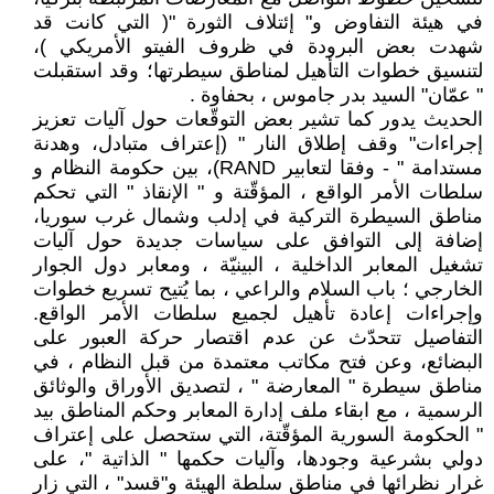
في هيئة التفاوض و" إئتلاف الثورة "( التي كانت قد
شهدت بعض البرودة في ظروف الفيتو الأمريكي )،
لتنسيق خطوات التأهيل لمناطق سيطرتها؛ وقد استقبلت
" عمّان" السيد بدر جاموس ، بحفاوة .
الحديث يدور كما تشير بعض التوقّعات حول آليات تعزيز
إجراءات" وقف إطلاق النار " (إعتراف متبادل، وهدنة
مستدامة " - وفقا لتعابير RAND)، بين حكومة النظام و
سلطات الأمر الواقع ، المؤقّتة و " الإنقاذ " التي تحكم
مناطق السيطرة التركية في إدلب وشمال غرب سوريا،
إضافة إلى التوافق على سياسات جديدة حول آليات
تشغيل المعابر الداخلية ، البينيّة ، ومعابر دول الجوار
الخارجي ؛ باب السلام والراعي ، بما يُتيح تسريع خطوات
وإجراءات إعادة تأهيل لجميع سلطات الأمر الواقع.
التفاصيل تتحدّث عن عدم اقتصار حركة العبور على
البضائع، وعن فتح مكاتب معتمدة من قبل النظام ، في
مناطق سيطرة " المعارضة " ، لتصديق الأوراق والوثائق
الرسمية ، مع ابقاء ملف إدارة المعابر وحكم المناطق بيد
" الحكومة السورية المؤقّتة، التي ستحصل على إعتراف
دولي بشرعية وجودها، وآليات حكمها " الذاتية "، على
غرار نظرائها في مناطق سلطة الهيئة و"قسد" ، التي زار