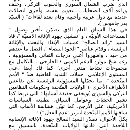
الذي ضرب الشمال السوري والجنوب التركي، وخلّف
وراءه آلاف الضحايا، ....لتعويم نفسه، وأجرى اتصالات
عديدة مع دول عربية وأجنبية وقام بعدة لقاءات" ( السيّد
بدر جاموس ).
في هذا السياق العام الذي تضمّن تأخير وصول "
المساعدات الأوليّة ، و" تفشيل جهود الإغاثة الامميّة "، قاد
السيد "رائد الصالح" عمليات الإنقاذ والبحث والإغاثة
الرئيسة ، وقدّم عناصر " الخوذ البيضاء "، افضل ما عندهم
من جهد ، واظهروا أعلى درجات التفاني والمسؤولية ،
رغم شحّ موارد الدعم الأممي / الخارجي ، بالتكامل مع
مجموعات نشاط مدني أخرى؛ كما قاد أيضا ،على
المستوى الإعلامي، حملات التنديد الغاضبة ضدّ " الأمم
المتّحدة "، بما يحمّلها المسؤولية الرئيسية عن تقاعس
الأطراف الأخرى ،( الولايات المتّحدة وحكومات النظامين
التركي والسوري )ويخفي حقيقة أسبابها ؛ التي تربط كما
تشير الحيثيات وعوامل السياق، بطبيعة السياسيات
الأمريكية، على الأرجح، كما تبيّن هشاشة الأساب التي
ساقتها الأمم المتّحدة لتبرير "عدم الفعل ") !
بكلّ الأحوال، تصدّر السيد الصالح جهود الإغاثة الإنسانية
اللاحقة التي قادتها الولايات المتّحدة، بالتنسيق مع