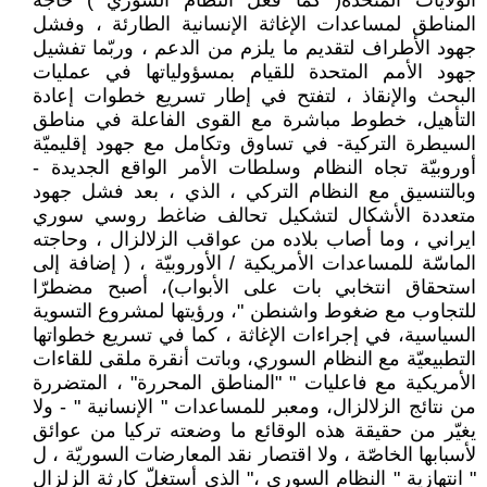
الولايات المتّحدة( كما فعل النظام السوري ) حاجة
المناطق لمساعدات الإغاثة الإنسانية الطارئة ، وفشل
جهود الأطراف لتقديم ما يلزم من الدعم ، وربّما تفشيل
جهود الأمم المتحدة للقيام بمسؤولياتها في عمليات
البحث والإنقاذ ، لتفتح في إطار تسريع خطوات إعادة
التأهيل، خطوط مباشرة مع القوى الفاعلة في مناطق
السيطرة التركية- في تساوق وتكامل مع جهود إقليميّة
أوروبيّة تجاه النظام وسلطات الأمر الواقع الجديدة -
وبالتنسيق مع النظام التركي ، الذي ، بعد فشل جهود
متعددة الأشكال لتشكيل تحالف ضاغط روسي سوري
ايراني ، وما أصاب بلاده من عواقب الزلالزال ، وحاجته
الماسّة للمساعدات الأمريكية / الأوروبيّة ، ( إضافة إلى
استحقاق انتخابي بات على الأبواب)، أصبح مضطرّا
للتجاوب مع ضغوط واشنطن "، ورؤيتها لمشروع التسوية
السياسية، في إجراءات الإغاثة ، كما في تسريع خطواتها
التطبيعيّة مع النظام السوري، وباتت أنقرة ملقى للقاءات
الأمريكية مع فاعليات " "المناطق المحررة" ، المتضررة
من نتائج الزلالزال، ومعبر للمساعدات " الإنسانية " - ولا
يغيّر من حقيقة هذه الوقائع ما وضعته تركيا من عوائق
لأسبابها الخاصّة ، ولا اقتصار نقد المعارضات السوريّة ، ل
" انتهازية " النظام السوري ،" الذي أستغلّ كارثة الزلزال