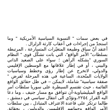
في بعض سمات " التسوية السياسية الأمريكية " وما
استجدّ من إجراءات في أعقاب كارثة الزلزال .
أعتقد أنّ سياق وطبيعة المتغيّرات المتسارعة ، المرتبطة
بسلطات" الأمر الواقع"، التي باتت تشكّل قوى " النظام
السوري "بشكله الراهن ؛ سواء على الصعيد الذاتي
والبيني ، أو في إطار علاقاتها مع الوسطين الإقليمي
والدولي، لاتخرج عن إطار رؤى وخطط وسياسيات
الولايات المتّحدة، الساعية في هذه المرحلة لفرض "
صفقة سياسية" شاملة، لايمكن – في ظل حقائق الواقع
القائمة ، حيث تقتسم السيطرة على سوريا سلطات امر
الواقع الميليشياوية-أن تتوافق مع مسار جنيف ، وما دعا
اليه القرار ٢٢٥٤،وتؤدّي الى انتقال سياسي في دمشق ،
طالما ترتكز على قاعدة الاعتراف المتبادل ، بين سلطات
الأمر الواقع وحماتهم الإقليميين والدوليين ، بحقائق