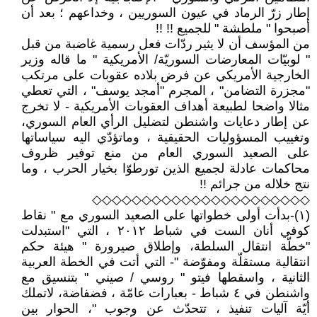
إطار زرّ الرماد في عيون السوريين ، وخداعهم ؛ بعد أن
أصبحوا " ملطشة " للجميع !! !!
من المؤسف أن لا يثير ردّات فعل رسمية غاضبة من قبل
" لوبيّات المعارضات السوريّة/ الأمريكية " ما قاله وزير
الخارجية الأمريكي عن فرض بلاده عقوبات على مرتكب
"مجزرة التضامن" ، المجرم "أمجد يوسف" ، التي تعطي
مثالا واضحا لطبيعة أهداف العقوبات الأمريكية - لا تخرج
عن إطار دعايات واشنطن لتضليل الرأي العام السوري،
وتغييب المسؤوليات الحقيقية ، وماتؤدّي اليه سياساتها
على الصعيد السوري العام من منع توفير ظروف
محاكمات عادلة لجميع الذين تورطوّا بخيار الحرب ، وما
نتج خلاله من جرائم !!
◇◇◇◇◇◇◇◇◇◇◇◇◇◇◇◇◇◇◇◇◇◇
(١)-بدأت أولى خطواتها على الصعيد السوري مع " نقاط
كوفي أنان الست في شباط ٢٠١٢ ، التي "استبدلت
"خطّة انتقال السلطة، وإطلاق صيرورة " هيئة حكم
انتقالية مستقلّة ومفوّضة "- التي أتت في الخطة العربية
الثانية ، واسقطها فيتو " روسي / صيني " بتنسيق مع
واشنطن في ٤ شباط - بعبارات عامّة ، فضفاضة، لاتملك
أيّة آليات تنفيذ ، تتحدّث عن وجوب "، الحوار بين