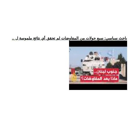
.. باحث سياسي: سبع جولات من المفاوضات لم تحقق أي نتائج ملموسة ل