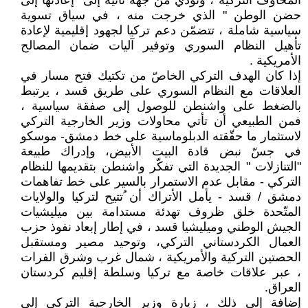
المخاوف التركية ، وتؤدّي من جهة ثانية إلى "إعادتها إلى
حضن الوطن " الذي خرجت منه ، في سياق تسوية
سياسية شاملة ، تتضمّن دعم تركيا لجهود إقليمية لإعادة
تأهيل النظام السوري وتوفير آليات ضمان المصالح
الأمريكية .
إذا كان الهدف التركي الخاصّ من تكتيك فتح مسار في
العلاقات مع النظام السوري على طريق قسد ، يرتبط
بالضغط على واشنطن للوصول إلى صفقة سياسية ،
فمن الطبيعي أن تأتي محاولات وزير الخارجية التركي
لاستثمار ما حقّقته الدبلوماسية على خط دمشق- موسكو
في جسّ نبض قادة البيت الأبيض، وإدراك طبيعة
"التنازلات " الجديدة التي تفكّر واشنطن بتقديمها للنظام
التركي - مقابل عدم الاستمرار بالسير على خط تفاهمات
دمشق / قسد - يأمل الأتراك أن ُتتيح لتركيا والولايات
المتّحدة خلق ظروف تهدئة مستدامة بين ميليشيات
الجيش الوطني وميليشيا قسد ، في إطار إبعاد نفوذ حزب
العمال الكردستاني التركي، وتوحيد مصير ومستقبل
الحصتين التركية والأمريكية ، شمال غرب وشرق الفرات
، عبر علاقات خاصة مع تركيا وسلطة إقليم كردستان
العراق.
إضافة إلى ذلك ، زيارة وزير الخارجية التركي إلى