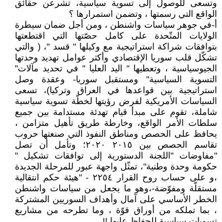
وتسعى للوصول إلى تسوية سياسية، تشرعن حقائق
الواقع التي رسمتها ، وتضمن استمرارها ؟
أ-في جوهر سياسات واشنطن ، ومن أجل ضمان سيطرة
الولايات المتّحدة على كامل حصّتها التي اقتطعتها
بتوافقات شراكة استراتيجية مع وكيلها " قسد "، ( والتي
تشكّل قلب سوريا الإقتصادي وأكثر عوامل تهديد وحدتها
الجيوسياسية ، وتعطيها " اليد العليا " في تحديد مآلات"
التسوية السياسية" ومستقبل سوريا- وعقدة وصل
استراتيجية بين قواعدها في العراق وتركيا)، تسعى
السياسات الأمريكية لفرض رؤيتها لخطّة تسوية سياسية
شاملة، تقوم على مبدأ قيام تهدئة مستدامة بين جميع
سلطات الأمر الواقع، وخارطة طريق تأهيل متزامن ،
يحافظ على الحصص ومناطق النفوذ التي صنعتها حروب
تقاسم الحصص بين ٢٠١٥ ٢٠٢٠؛ وتأمل أن تصل
"مفاوضات "اللجنة الدستورية إلى توافقات تشكيل "
حكومة وحدة وطنية"، تمثّل واجهة عبور للمرحلة الجديدة
،و على حساب روح القرار ٢٢٥٤ - "هيئة حكم انتقالية
مستقلّة ومفوّضة-،وهو ما يجعل من سياسات واشنطن
الخطر الأساسي على آمال وأهداف السوريين المشتركة
، بما تملكه من أوراق قوّة ، وما تطرحه من مشاريع
تسويات سياسية للحفاظ عليها !!