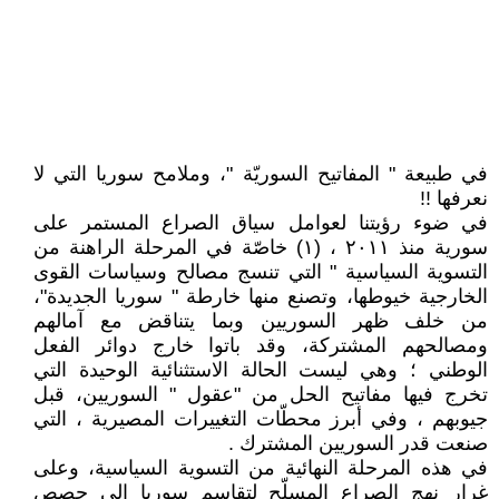
في طبيعة " المفاتيح السوريّة "، وملامح سوريا التي لا
نعرفها !!
في ضوء رؤيتنا لعوامل سياق الصراع المستمر على
سورية منذ ٢٠١١ ، (١) خاصّة في المرحلة الراهنة من
التسوية السياسية " التي تنسج مصالح وسياسات القوى
الخارجية خيوطها، وتصنع منها خارطة " سوريا الجديدة"،
من خلف ظهر السوريين وبما يتناقض مع آمالهم
ومصالحهم المشتركة، وقد باتوا خارج دوائر الفعل
الوطني ؛ وهي ليست الحالة الاستثنائية الوحيدة التي
تخرج فيها مفاتيح الحل من "عقول " السوريين، قبل
جيوبهم ، وفي أبرز محطّات التغييرات المصيرية ، التي
صنعت قدر السوريين المشترك .
في هذه المرحلة النهائية من التسوية السياسية، وعلى
غرار نهج الصراع المسلّح لتقاسم سوريا إلى حصص