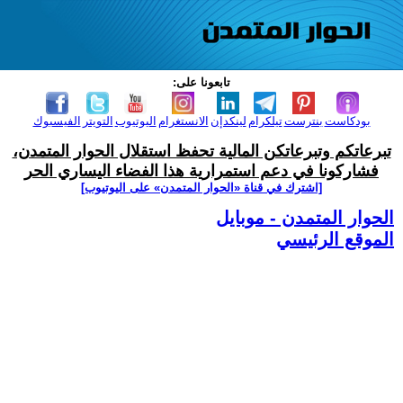
تابعونا على:
بودكاست
بنترست
تيلكرام
لينكدإن
الانستغرام
اليوتيوب
التويتر
الفيسبوك
تبرعاتكم وتبرعاتكن المالية تحفظ استقلال الحوار المتمدن،
فشاركونا في دعم استمرارية هذا الفضاء اليساري الحر
[اشترك في قناة ‫«الحوار المتمدن» على اليوتيوب]
الحوار المتمدن - موبايل
الموقع الرئيسي