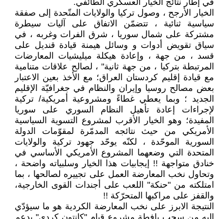
في إطار نتائج الخيار العسكري الطائفي.
الخيار الأرجح ، وصول تركيا والولايات المتّحدة إلى صفقة
سياسية ثنائية ، تتضمّن الاتفاق على آليات سيطرة
مشتركة على شمال سوريا ، شرق الفرات وغربه ، في
سياق تقويض أدوات و وسائل هيمنة قيادة قنديل على
قسد ، من جهة ، وإعادة هيكلة ميليشيات المعارضات
المرتبطة بتركيا ، من جهة ثانية" ، لصالح علاقات متنامية
مع قيادة إقليم كردستان العراق؛ مع الأخذ بعين الاعتبار
بعض مصالح روسيا وإيران والنظام في جغرافيّة الإقليم
الجديد ؛ وبما يعطي غطاءً ومشروعية أمريكية/ تركية
لإجراءات إعادة تأهيل النظام السوري على سوريا
المفيدة؛ وهو الخيار الأقرب لمشروع التسوية السياسية
الأمريكي من حيث نتائجه المدمّرة لمقوّمات الدولة
السورية الموحّدة ، لكنّه يوحّد جهود تركية والولايات
المتحدة التي وضعهما المشروع الأمريكي الأساسي في
خنادق متواجهة !! إيجابيات هذا الخيار وسلبياته واضحة ،
وتحاول نخب المعارضة العمل على تجييره لصالحها ، بما
امتلكته من "حنكة" اللعب على أجندات القوى الخارجية،
والقفز على مراكبها المتحرّكة !!
النتيجة الابرز على نخب المعارضة الكردية هو ما سيؤدّي
اليه من سحب يافطة مشروع قيام "كانتون كردي" بدعم