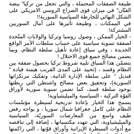
طبيعة الصفقات المحتملة ، والتي تجعل من تركيا" بيضة
القبّان" في ميزان قوى الصراع الروسي الامريكي على
الشكل النهائي للخارطة السياسية السورية!!
في الممكنات ، وطبيعة تأثيرها على آمال السوريين
المشتركة!
- الخيار الممكن ، وصول روسيا وتركيا والولايات المتّحدة
لصفقة تسوية سياسية على حساب سلطات الأمر الواقع
الجديدة ، وفي سياق إعادة تأهيل سلطة النظام، وبما
يضمن مصالح جميع قوى الاحتلال !
يتضمّن هذا السياق تلبية شروط تركيا بحصول صفقة بين
النظام وقسد ، (تحييد على المدى القريب هيمنة قيادة "
قنديل " على سلطة الإدارة الذاتية، وتفكيك مرتكزاتها
السورية)، وتحقيق بعض مصالح واشنطن التي ربطتها
بوجود سلطة قسد، كما تضمن تسوية سورية لأوراق
القوّة التركية - السياسية والميليشياوية!
يسمح هذا الخيار بإعادة تدريجية لسيطرة مؤسّسات
النظام على كامل جغرافيا شمال سوريا ، و يواجه رفض
طيف واسع من المعارضات السوريّة، السياسية
والميليشياوية، التي تتهدد مكتسباتها ، إضافة إلى تناقضه
مع أدوات السيطرة الإيرانية وأوراق قوّتها ، التي راكمتها