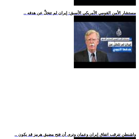
.. مستشار الأمن القومي الأمريكي الأسبق: إيران لم تتخلَّ عن هدفه
.. واشنطن تترقب اتفاق إيران وعمان وترى أن فتح مضيق هرمز قد يكون