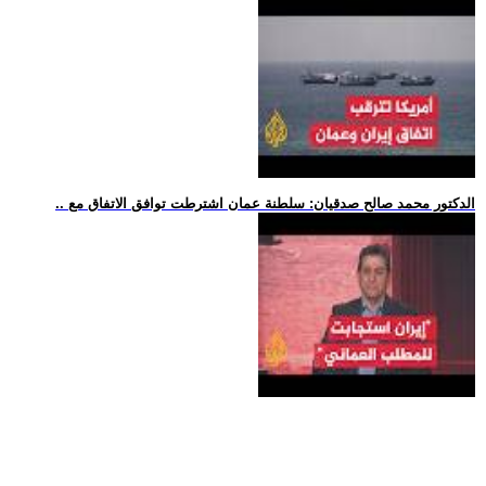
.. الدكتور محمد صالح صدقيان: سلطنة عمان اشترطت توافق الاتفاق مع