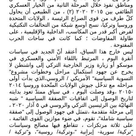
ومناطق نفوذ خلال المرحلة الثانية من الخيار العسكري
الطائفي بين ٢٠١٥ ٢٠٢٠ (٢) ، من الطبيعي أن يحاول
كلّ طرف من قوى الصراع الرئيسة ، الولايات المتحدة
وروسيا وتركيا، نسج أوسع شبكة من التحالفات التكتيكية
لفرض أكبر قدر من المكاسب، الداخلية والإقليمية ، على
طاولة المفاوضات ؛ كما كانت في ساحات الحرب
المفتوحة .
ليس خارج هذا السياق، أعتقد أنّ الجديد في سياسات
أنقرة اليوم ، المرتبط باللقاء الأمني والعسكري في
موسكو أو زيارة وزير الخارجية التركي إلى واشنطن لا
يخرج عن جهود استكمال مراحل وخطوات مشروع"
التسوية السياسية" الأمريكي / الروسي،الذي بدأت أولى
مراحله مع تدخّل جيوش الولايات المتّحدة وروسيا ٢٠١٤
-٢٠١٥ ،وقد وصلت اليوم ، في سياق ممتدّ تعود بدايته
لتاريخ الوصول إلى اتفاقيات "الصفقة السياسية " شبه
النهائيّة بين الرئيسين التركي والروسي في ٥ آذار ٢٠٢٠ ،
إلى مرحلة متقدمة ،تتمثل في جهود الوصول إلى "صفقة
سياسية شاملة"، تقوم، في ضوء موازين القوى القائمة ،
على ثلاثة مرتكزات ، تتقاطع فيها مصالح وسياسات
"تركية/ سورية- إيرانية "،وتركية/ روسية"، و"تركية /