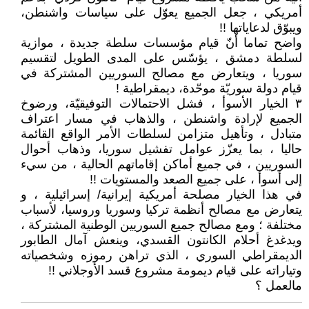
أمريكي ، جعل الجميع يعوّل على سياسات واشنطن،
ويبوّق لدعاياتها !!
واضح تماما أنّ قيام مؤسسات سلطة جديدة ، موازية
لسلطة دمشق ، يؤسّس على المدى الطويل لتقسيم
سوريا ، ويتعارض مع مصالح السوريين المشتركة في
قيام دولة سوريّة موحّدة، ديمقراطية !
٣ الخيار الأسوأ ، فشل الاحتمالات التوفيقيّة، ورضوخ
الجميع لإرادة واشنطن ، والذهاب في مسار اعتراف
متبادل ، وتأهيل متزامن لسلطات الأمر الواقع القائمة
حاليا ، بما يعزّز عوامل تفشيل سوريا، وذهاب أحوال
السوريين ، في جميع أماكن إقاماتهم الحالية ، من سيء
إلى أسوأ ، على جميع الصعد والمستويات !!
في هذا الخيار مصلحة أمريكية إيرانية/ إسرائيلية ، و
يتعارض مع مصالح أنظمة تركيا وسوريا وروسيا، لأسباب
مختلفة ؛ ومع مصالح جميع السوريين الوطنية المشتركة ،
ويدغدغ أحلام الكانتون القسدي، وينعش آمال الطابور
الديمقراطي السوري ، الذي تراهن رموزه وشخصياته
وتياراته على قيام ديمومة مشروع قسد الأوجلاني !!
مالعمل ؟