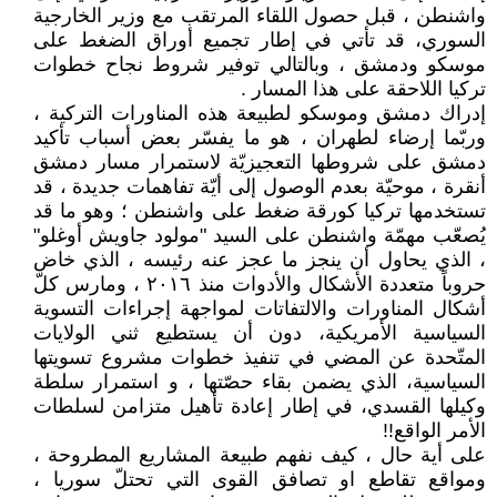
واشنطن ، قبل حصول اللقاء المرتقب مع وزير الخارجية
السوري، قد تأتي في إطار تجميع أوراق الضغط على
موسكو ودمشق ، وبالتالي توفير شروط نجاح خطوات
تركيا اللاحقة على هذا المسار .
إدراك دمشق وموسكو لطبيعة هذه المناورات التركية ،
وربّما إرضاء لطهران ، هو ما يفسّر بعض أسباب تأكيد
دمشق على شروطها التعجيزيّة لاستمرار مسار دمشق
أنقرة ، موحيّة بعدم الوصول إلى أيّة تفاهمات جديدة ، قد
تستخدمها تركيا كورقة ضغط على واشنطن ؛ وهو ما قد
يُصعّب مهمّة واشنطن على السيد "مولود جاويش أوغلو"
، الذي يحاول أن ينجز ما عجز عنه رئيسه ، الذي خاض
حروباً متعددة الأشكال والأدوات منذ ٢٠١٦ ، ومارس كلّ
أشكال المناورات والالتفاتات لمواجهة إجراءات التسوية
السياسية الأمريكية، دون أن يستطيع ثني الولايات
المتّحدة عن المضي في تنفيذ خطوات مشروع تسويتها
السياسية، الذي يضمن بقاء حصّتها ، و استمرار سلطة
وكيلها القسدي، في إطار إعادة تأهيل متزامن لسلطات
الأمر الواقع!!
على أية حال ، كيف نفهم طبيعة المشاريع المطروحة ،
ومواقع تقاطع او تصافق القوى التي تحتلّ سوريا ،