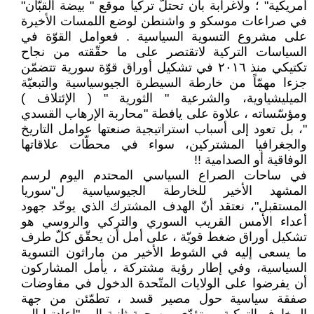
أمريكية" ؛ ولاغرابة بأن تحتلّ تركيا موقع " بيضة القبّان"
في صراعات موسكو و واشنطن لوضع اللمسات الأخيرة
على مشروع التسوية السياسية . فعوامل القوّة في
السياسات التركية لاتقتصر على ما حقّقته من نجاح
تكتيكي منذ ٢٠١٦ في تشكيل أوراق قوّة سورية تتضمّن
جزءا مهمّاً من خارطة السيطرة الجيوسياسية والتبعيّة
الميليشياوية، والشرعية " الثورية " ( الإئتلاف )
ومؤسّساته ، علاوة على يافطة "محاربة الإرهاب القسدي
"، بل تعود إلى أسباب استراتيجية صنعتها عوامل التاريخ
والجغرافيا المشتركين، سواء في محطّات علاقاتها
الوفاقية أو الصدامية !!
في ساحات الصراع السياسي المحتدم اليوم لرسم
المشهد الأخير للخارطة الجيوسياسية ل"سوريا
المستقبل"، نعتقد أنّ الهدف المشترك الذي يوحّد جهود
أعداء الأمس القريب السوري والتركي والروسي هو
تشكيل أوراق ضغط قويّة ، على أمل أن يحقّق كلّ طرف
ما يسعى إليه في الشوط الأخير من ماراثون التسوية
السياسية، وفي إطار رؤية مشتركة ، يأمل المشاركون
أن يفرضوا على الولايات المتّحدة الدخول في مفاوضات
صفقة سياسية حول مصير قسد ، تطمّئن من جهة