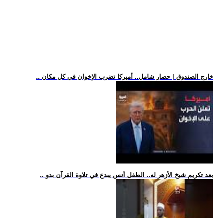
.. خارج الصندوق | حصار شامل.. أميركا تضرب الإخوان في كل مكان
.. بعد تكريم شيخ الأزهر له.. الطفل أنس يبدع في تلاوة القرآن بدو