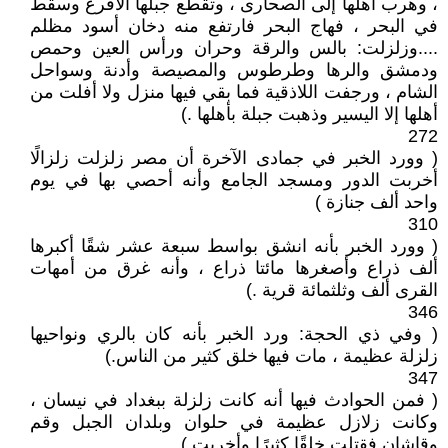
، وهرب أهلها إلى الصحارى ، وتقطع جبلها الأقرع وسقط
في البحر ، فهاج البحر فارتفع منه دخان أسود مظلم
....‏وزلزلت‏:‏ بالس والرقة وحران ورأس العين وحمص
ودمشق والرها وطرطوس والمصيصة وأدنة وسواحل
الشام ، ورجفت اللاذقية فما بقي فيها منزل ولا أفلت من
أهلها إلا اليسير وذهبت جبلة بأهلها ‏.‏)
272
( وورد الخبر في جمادى الآخرة أن مصر زلزلت زلزالًا
أخربت الدور ومسجد الجامع وأنه أحصي بها في يوم
واحد ألف جنازة )
310
( وورد الخبر بأنه انشق بواسط سبعة عشر شقًا أكبرها
ألف ذراع وأصغرها مائتا ذراع ، وأنه غرق من أمهات
القرى ألف وثلثمائة قرية ‏.‏)
346
( وفي ذي الحجة‏:‏ ورد الخبر بأنه كان بالري ونواحيها
زلزلة عظيمة ، مات فيها خلق كثير من الناس‏.‏)
347
( فمن الحوادث فيها أنه كانت زلزلة ببغداد في نيسان ،
وكانت زلازل عظيمة في حلوان وبلدان الجبل وقم
وقاشان فقتلت خلقًا كثيرًا وأخربت‏.‏)