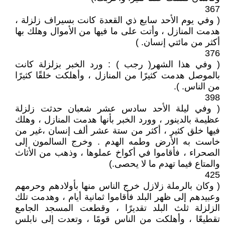
367
( وفي يوم الأحد سابع ذي القعدة كانت بسيراف زلزلة ،
هدمت المنازل ، وأتت على ما فيها من الأموال وهلك بها
أكثر من مائتي إنسان. )
376
( وفي هذا الشهر( رجب ) ‏:‏ ورد الخبر بزلزلة كانت
بالموصل هدمت كثيرًا من المنازل ، وأهلكت خلقًا كثيرًا
من الناس‏. ).
398
( وفي ليلة الأحد سادس عشر شعبان حدثت زلزلة
عظيمة بالدينور ، وورد الخبر بأنها هدمت المنازل ، وهلك
فيها خلق كثير ، أكثر من ستة عشر ألف إنسان ،غير من
خاست به الأرض وطمه الهدم . وخرج السالمون إلى
الصحراء ، فأقاموا في أكواخ عملوها ، وذهب من الأثاث
والمتاع فيما تهدم ما لا يحصى‏.‏)
425
( وكان بالرملة زلازل خرج الناس منها بأولادهم وحرمهم
وعبيدهم إلى ظهر البلد فأقاموا ثمانية أيام ، وهدمت تلك
الزلزلة ثلث البلد تقديرًا ، وقطعت المسجد الجامع
تقطيعًا ، وأهلكت من الناس قومًا ، وتعدت إلى نابلس