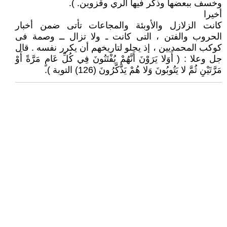
وخسف ببعضها وذكر فيها الري وقزوين‏.‏ ).
أخيرا
كانت الزلازل والأوبئة والمجاعات تأتى ضمن أخبار
الحروب والفتن ، التى كانت ـ ولا تزال ــ وصمة فى
كوكب المحمديين ، إذ يحلو لتاريخهم أن يكرر نفسه . قال
جل وعلا : ( أَوَلا يَرَوْنَ أَنَّهُمْ يُفْتَنُونَ فِي كُلِّ عَامٍ مَرَّةً أَوْ
مَرَّتَيْنِ ثُمَّ لا يَتُوبُونَ وَلا هُمْ يَذَّكَّرُونَ (126) التوبة ).