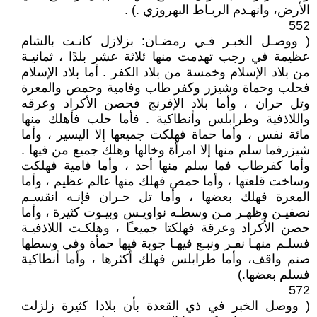
الأرض، وانهـدم الربـاط البهروزي .) . ‏
552
( ووصـل الخبـر فـي رمضـان‏:‏ بزلازل كانـت بالشام
عظيمة في رجب تهدمت منها ئلاثة عشر بلدًا ، ثمانيـة
من بلاد الإسلام وخمسة من بلاد الكفر . أما بلاد الإسلام
فحلب وحماة وشيزر وكفر طاب وفامية وحمص والمعرة
وتل حران ، وأما بلاد الإفرنج فحصن الأكراد وعرقه
واللاذفية وطرابلس وأنطاكية . فأما حلب فأهلك منها
مائة نفس ، وأما حماة فهلكت جميعها إلا اليسير ، وأما
شيزرفما سلم منها إلا امرأة وخالها وهلك جميع من فيها .
وأما كفرطاب فما سلم منها أحد ، وأما فامية فهلكت
وساخت قلعتها ، وأما حمص فهلك منها عالم عظيم ، وأما
المعرة فهلك بعضها ، وأما تل حـران فإنـه انقسـم
نصفيـن وظهـر مـن وسطـه نواويـس وبيـوت كثيرة ، وأما
حصن الأكراد وعرقة فهلكتا جميعـًا ، وهلكـت اللاذفيـة
فسلـم منهـا نفـر ونبـع فيهـا جوبة فيها حمأة وفي وسطها
صنم واقف، وأما طرابلس فهلك أكثرها ، وأما أنطاكية
فسلم بعضها‏.‏)
572
( ووصل الخبر في ذي القعدة بأن بلادا كثيرة زلزلت