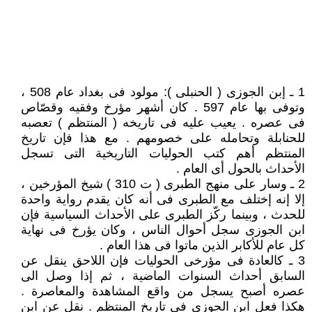
1 ـ إبن الجوزى ( الحنبلى ): مولود فى بغداد عام 508 ،
وتوفى بها عام 597 . كان أشهر مؤرخ وفقيه وقصّاص
فى عصره . يعيب عليه فى تاريخه ( المنتظم ) تعصبه
للحنابلة وتحامله على خصومهم . مع هذا فإن تاريخ
المنتظم أهم كتب الحوليات التاريخية التى تسجل
الأحداث بالحول أى العام .
2 ـ وسار على منهج الطبرى ( ت 310 ) شيخ المؤرخين ،
إلا إنه إختلف مع الطبرى فى أنه كان يقدم رواية واحدة
للحدث ، وبينما ركّز الطبرى على الأحداث السياسية فإن
ابن الجوزى سجل أحوال الناس ، وكان يؤرخ فى نهاية
كل عام للأكابر الذين ماتوا فى هذا العام .
3 ـ كالعادة فى مؤرخى الحوليات فإن اللاحق ينقل عن
السابق أحداث السنوات الماضية ، ثم إذا وصل الى
عصره أصبح يسجل من واقع المشاهدة والمعاصرة .
هكذا فعل ابن الجوزى فى تاريخ المنتظم . نقل عن ابن