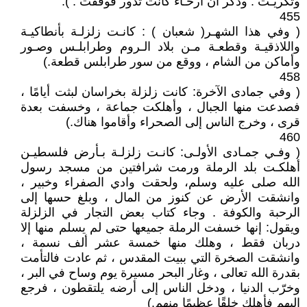
وتكريـت . وذُكر أن أرحـاء كانت تدور فوقفت . ).
455
( وفي هذا الشهـر‏( شعبان ) :‏ كانـت زلزلـة بأنطاكيـة
واللاذقيـة وقطعـة مـن بلاد الـروم وطرابلـس وصـور
وأماكن من الشام ، ووقع من سور طرابلس قطعة‏.‏)
458
( وفي جمادى الآخرة‏:‏ كانت زلزلة بخراسان لبثت أيامًا ،
فصدعت منها الجبال ، وأهلكت جماعة ، وخسفت بعدة
قرى ، وخرج الناس إلى الصحراء وأقاموا هناك‏.‏)
460
( وفـي جمـادى الأولـى‏:‏ كانـت زلزلـة بـأرض فلسطيـن
أهلكـت بلد الرملة ورمت شرافتين من مسجد رسول
الله صلى عليه وسلم، ولحقت وادي الصفراء وخبير ،
وانشقت الأرض عن كنوز من المال ، وبلغ حسها إلى
الرحبة والكوفة . وجاء كتاب بعض التجار في الزلزلة
ويقول‏:‏ إنها خسفت الرملة جميعها حتى لم يسلم منها إلا
دربان فقط ، وهلك منها خمسة عشر ألف نسمة ،
وانشقت الصخرة التي ببيت المقدس ، ثم عادت فالتأمت
بقدرة الله تعالى ، وغار البحر مسيرة يوم وساح في البر ،
وخرّب الدنيا ، ودخل الناس إلى أرضه يلتقطون ، فرجع
إليهم فأهلك خلقًا عظيمًا منهم‏.‏)