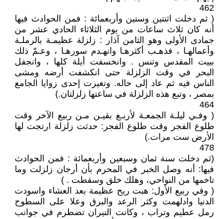
462
( ثم دخلت اثنتين وستين وأربعمائة : فمن الحوادث فيها
أنه كان ثلاث ساعات من يوم الثلاثاء الحادي عشر من
جمادى الأولى وهو الثامن آذار : زلزلة عظيمـة بالرملـة
وأعمالهـا ، فذهـب أكثرهـا وانهـدم سورهـا ، وعـمّ ذلك
ببيت المقدس وتنس . وانخسفت أيلة كلها ، وانجفل
البحر في وقت الزلزلة حتى انكشفت أرضه ومشى
الناس فيه ثم عاد إلى حاله‏.‏ وتغيرت إحدى زوايا الجامع
بمصر ، وتبع هذه الزلزلة في ساعتها زلزلتان‏.‏)
464
( وفـي ليلـة الجمعـة لأربـع بقيـن مـن ربيع الآخر وقت
طلوع الفجر وقت طلوع الفجر‏:‏ حدثت زلزلة ارتجت لها
الأرض ست مرات‏.‏)
478
(ثم دخلت سنة ثمان وسبعين وأربعمائة : فمن الحوادث
فيها‏:‏ أنه وصل الخبر في المحرم بأن أرجان زلزلت وما
تاخمها من النواحي، وهلك خلق وسقطت . )
( وفي ربيع الأول‏:‏ هبت ريح عظيمة بعد العشاء واسودت
الدنيا وادلهمت وكثر الرعد والبرق وعلا على السطوح
رمل عطيم وتراب ، وكانت النيران تضطرم في جوانب