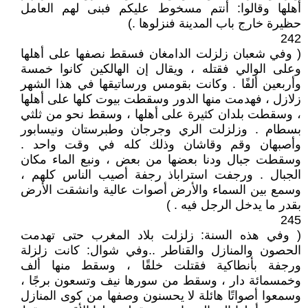
أهلها وقالوا‏:‏ أنتم مسخوط عليكم فبنى لهم العامل
حظيرة خارج باب المدينة فنزلوها ‏.‏)
242
( وفي شعبان زلزلت الدامغان فسقط نصفها على أهلها
وعلى الوالي فقتله ، ويقال إن الهالكين كانوا خمسة
وأربعين ألفًا ‏.‏ وكانت بقومس ورساتيقها في هذا الشهر
زلازل ، فهدمت منها الدور وسقطت بيوت كلها على أهلها
، وسقطت بلدان كثيرة على أهلها ، وسقط نحو من ثلثي
بسطام . وزلزلت الري وجرجان وطبرستان ونيسابور
وأصبهان وقم وقاشان وذلك كله في وقت واحد .
وسقطت جبال ودنا بعضها من بعض ، ونبع الماء مكان
الجبال . ورجفت استراباذ رجفة أصيب الناس كلهم ،
وسمع بين السماء والأرض أصوات عالية وانشقت الأرض
بقدر ما يدخل الرجل فيه ‏.‏ )
245
( وفي هذه السنة‏:‏ زلزلت بلاد المغرب حتى تهدمت
الحصون والمنازل والقناطر ..وفي شوال‏:‏ كانت زلزلة
ورجفة بأنطاكية فقتلت خلقًا ، وسقط منها ألف
وخمسمائة دار ، وسقط من سورها نيف وتسعون برجًا ،
وسمعوا أصواتًا هائلة لا يحسنون وصفها من كوى المنازل