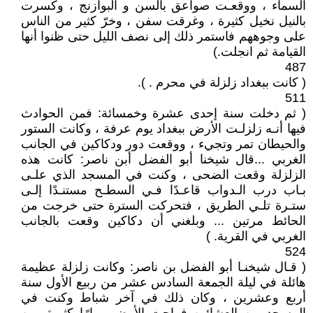
السماء ، ووقعـت صواعق بألسن و البوازنج ، وكسرت
بالنيل نخيل كثيرة ، وغرقت سفن ، وخرّ كثير من الناس
على وجوههم فاستمر ذلك إلى نصف الليل حتى ظنوا أنها
القيامة ثم انجلت‏.‏)
487
( كانت ببغداد زلزلة في محرم . )‏.‏
511
( ثم دخلت سنة إحدى عشرة وخمسائة: فمن الحوادث
فيها أنـه زلزلـت الأرض ببغداد يوم عرفة ، وكانت الستور
والحيطان تمر وتجيء ، ووقعت دور ودكاكين في الجانب
الغربي ...قال شيخنا أبو الفضل أبن ناصر‏:‏ كانت هذه
الزلزلة وقعت الضحى ، وكنت في المسجد الذي علـى
بـاب درب الـدواب قاعـدًا فـي السطـح مستنـدًا إلـى
ستـرة تلـي الطريق ، فتحركت السترة حتى خرجت من
الحائط مرتين ...‏ وبلغني أن دكاكين وقعت بالجانب
الغربي في القرية. )
524
( قـال شيخنـا أبو الفضل بن ناصر‏:‏ وكانت زلزلة عظيمة
هائلة في ليلة الجمعة السادس عشر من ربيع الأول سنة
أربع وعشرين ، وكان ذلك في آخر شباط وكنت في