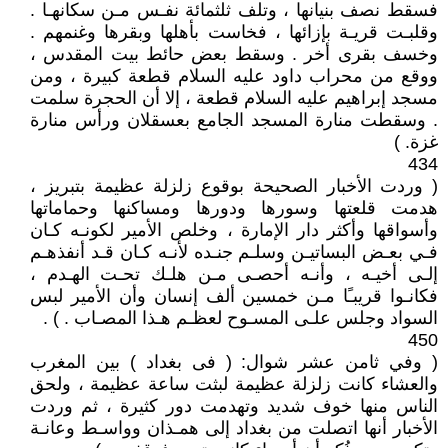
فسقط نصف بنيانها ، وتلف ثلثمائة نفـس مـن سكانهـا .
وقلبـت قريـة بإزائها ، فخاست بأهلها وبقرها وغنمهم .
وخسف بقرى أخر . وسقط بعض حائط بيت المقدس ،
ووقع من محراب داود عليه السلام قطعة كبيرة ، ومن
مسجد إبراهيم عليه السلام قطعة ، إلا أن الحجرة سلمت
. وسقطت منارة المسجد الجامع بعسقلان ورأس منارة
غزة‏.‏ )
434 ‏
( وردت الأخبار الصحيحة بوقوع زلزلة عظيمة بتبريز ،
هدمت قلعتها وسورها ودورها ومساكنها وحماماتها
وأسواقها وأكثر دار الإمارة ، وخلص الأمير لكونـه كـان
فـي بعـض البساتيـن وسلـم جنـده لأنـه كـان قـد أنفذهـم
إلـى أخيـه ، وأنـه أحصـى مـن هلـك تحـت الهـدم ،
فكانـوا قريبـًا مـن خمسين ألف إنسان وأن الأمير لبس
السواد وجلس علـى المسـوح لعظـم هـذا المصـاب . ) ‏.‏
450
( وفي ثامن عشر شوال‏:‏ ( فى بغداد ) بين المغرب
والعشاء كانت زلزلة عظيمة لبثت ساعة عظيمة ، ولحق
الناس منها خوف شديد وتهدمت دور كثيرة ، ثم وردت
الأخبار أنها اتصلت من بغداد إلى همـذان وواسـط وعانـة