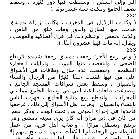
البر وإلى السفن ، وسقطت فيها دور كثيرة ، وسقط
نصف الجامع ومكثت ستة عشر يومًا ‏.‏)
232
( وكثرت الزلازل في المغرب ، وكانت زلزلة بدمشق
هدمت منها المنازل والدور ومات خلق من الناس ،
وكذلك بحمص ، وعظم ذلك في قرى أنطاكية والموصل ،
ويقال‏:‏ إنه مات فيها عشرون ألفًا. ).
233
( وفي ربيع الآخر‏:‏ رجفت دمشق رجفة شديدة لارتفاع
الضحى ، وانتقضت منها البيوت ، وتزايلت الحجارة
العظيمة ، وسقطت عدة منازل وطاقات في الأسواق
على من فيها فقتلت خلقًا كثيرًا من الرجال والنساء
والصبيان ، وسقط بعض شرافات المسجد الجامع ،
وتصدعت طاقات القبة التي في وسط الجامع مما يلي
المحراب ، وانقطع ربع منارة الجامع ، فهرب الناس
بالنساء والصبيان ، وهرب أهل الأسواق إلى ذلك ، فرجعوا
فأخذوا في إخراج الموتى من تحت الهدم ‏.‏ وذكر بعض
من كان في دير مران أنه كان يرى مدينة دمشق وهي
ترتفع وتستقل مرارًا . وأصاب أهل قرية من عمل
الغوطة من الرجفة أنها انكفأت عليهم فلم ينج منهم إلا
رجل واحد على فرسه فأتى أهل دمشق فأخبرهم ‏.‏