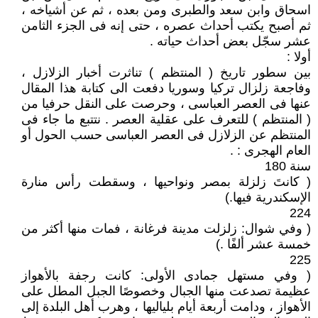
اسحاق وابن سعد والطبرى ومن بعده ، ثم عن أشياخه ،
ثم أصبح يكتب أحداث عصره ، حتى إنه فى الجزء الثامن
عشر سجّل بعض أحداث حياته .
أولا :
بين سطور تاريخ ( المنتظم ) تناثرت أخبار الزلازل ،
وفاجعة زلزال تركيا وسوريا دفعت الى كتابة هذا المقال
عنها فى العصر العباسى ، وحرصت على النقل حرفيا من
( المنتظم ) للتعرف على عقلية العصر . نتتبع ما جاء فى
المنتظم عن الزلازل فى العصر العباسى حسب الحول أو
العام الهجرى : .
سنة 180
( كانتَ زلزلة بمصر ونواحيها ، وسقطت رأس منارة
الإسكندرية فيها‏.‏)
224
( وفي شوال‏:‏ زلزلت مدينة فرغانة ، فمات منها أكثر من
خمسة عشر ألفًا ‏.‏)
225
( وفي مستهل جمادى الأولى‏:‏ كانت رجفة بالأهواز
عظيمة تصدعت منها الجبال وخصوصًا الجبل المطل على
الأهواز ، ودامت أربعة أيام بلياليها ، وهرب أهل البلدة إلى