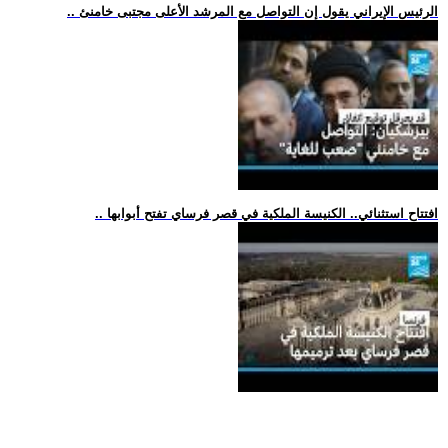
.. الرئيس الإيراني يقول إن التواصل مع المرشد الأعلى مجتبى خامنئ
.. افتتاح استثنائي.. الكنيسة الملكية في قصر فرساي تفتح أبوابها