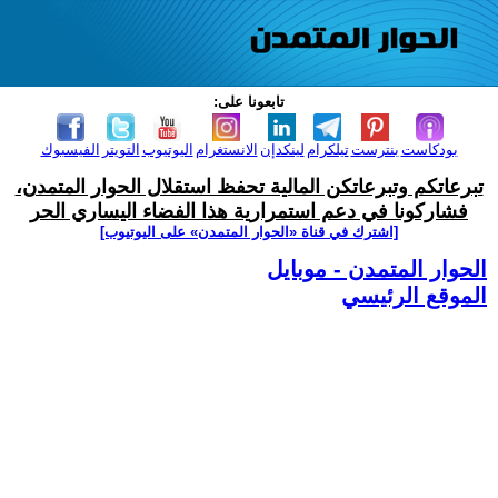
تابعونا على:
بودكاست
بنترست
تيلكرام
لينكدإن
الانستغرام
اليوتيوب
التويتر
الفيسبوك
تبرعاتكم وتبرعاتكن المالية تحفظ استقلال الحوار المتمدن،
فشاركونا في دعم استمرارية هذا الفضاء اليساري الحر
[اشترك في قناة ‫«الحوار المتمدن» على اليوتيوب]
الحوار المتمدن - موبايل
الموقع الرئيسي