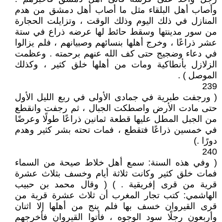
وأصاب أهل البلقاء مثل ما أصاب أهل دمشق من هدم
المنازل في ذلك اليوم وذلك الوقت ، وتزايلت الحجارة
من سور مدينتها وسقط حائط لها عرضه ذراع في ستة
عشر ذراعًا ، وخرج أهلها بنسائهم وصبيانهم ، فلم يزالوا
في دعاء وضجيج حتى كف الله عنهم برحمته ‏.‏ وعظمت
الزلازل بأنطاكية ومات من أهلها خلق كثير ، وكذلك
الموصل ) .
239
( ورجفت طبرية في جمادى الأولى في ربع الليل الأول
حتى مادت الأرض واصطكت الجبال ، ثم رجفت وانقطع
من الجبل المطل عليها قطعة ثمانين ذراعًا طولًا وعرضًا
في خمسين ذراعًا فتقطع ، فمات تحته بشر كثير وهدم
دورًا ‏.‏)
240
( وفي هذه السنة‏:‏ سمع أهل خلاط صيحة من السماء
فمات خلق كثير وكانت ثلاثة أيام وخسف بثلاث عشرة
قرية من قرى إفريقية ‏.‏ ) ( وقال محمد بن حبيب
الهاشمي‏:‏ كتب تجار المغرب أن ثلاث عشرة قرية من
قرى القيروان خسف بها فلم ينج من أهلها إلا اثنان
وأربعون رجلًا سود الوجوه ، فأتوا القيروان فأخرجهم