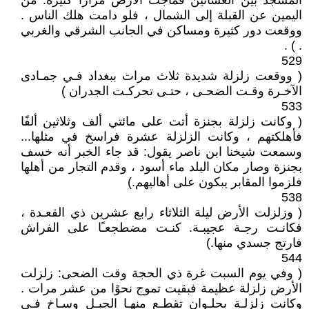
المسجد بين العشائين فماجت الأرض مرارًا كثيرة‏. من
اليمين عن القبلة إلى الشمال ، فلو دامت هلك الناس .
ووقعت دور كثيرة ومساكن في الجانب الشرقي والغربي
. ) .‏
529
( ووقعت زلزلة شديدة ثلاث مرات ببغداد فـي جمـادى
الآخـرة وقـت الضحـى ، حتـى تحركـت الجدران )
533
( وكانت زلزلة بجنزة أتت على مائتي ألف وثلاثين ألفًا
فأهلكتهم ، وكانت الزلزلة عشرة فراسخ في مثلها‏.‏..
وسمعت شيخنا ابن ناصر يقول‏:‏ قد جاء الخبر أنه خسف
بجنزة وصار مكان البلد ماء أسود ، وقدم التجار من أهلها
فلزموا المقابر يبكون على أهاليهم‏.)
538
( وزلزلت الأرض ليلة الثلاثاء رابع عشرين ذي القعـدة ،
فكانـت رجـة عجيبـة. كنـت مضطجعـًا على الفراش
فارتج جسدي منها‏.‏)
544
( وفي يوم السبت غرة ذي الحجة وقت الضحى‏:‏ زلزلت
الأرض زلزلة عظيمة فبقيت تموج نحوًا من عشر مرات .
وكانت زلزلـة بحلـوان تقطـع منهـا الجبـل وسـاخ فـي