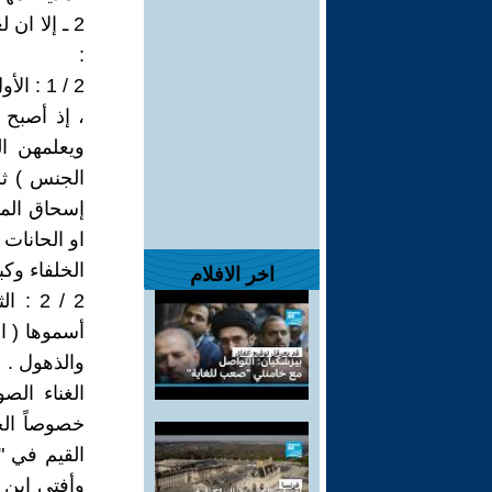
2 ـ إلا ان
:
2 / 1 :
، إذ أصبح
ويعلمهن ال
الجنس ) ثم 
إسحاق المو
او الحانات 
الخلفاء وكب
اخر الافلام
2 / 2
أسموها ( ا
والذهول . 
الغناء الص
خصوصاً الح
القيم في "إ
وأفتى ابن ت