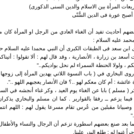
يعات المرأة بين الاسلام والدين السنى الذكورى)
 أصبح عورة فى الدين السُّنّى
عضهم أحاديث تفيد أن الغناء العادي من الرجل او المرأة كان 
حمد عليه السلام :
ـ روى ابن سعد فى الطبقات الكبرى أن النبي محمدا عليه السلام
 أسعد بن زرارة ، الأنصارية ، وقد قال لهم : ألا تقولوا : أتيناكم 
كم ، ولولا الحنطة السمراء لم نحل بواديكم.."
ـ ثم روى البخاري في ( باب النسوة اللاتي يهدين المرأة إلى زوجها 
عائشة : أم كان معكم لهو ..؟ فان الأنصار يعجبهم اللهو ..".
ـ وذكر ( مسلم ) بابا عن الغناء يوم العيد ، وكر غناء أنجشه في ال
 فيما يزعم ــ رفقا بالقوارير . كما ان مسلم والبخاري يذكران
وصبيانا مقبلين من عُرس تقام مسرعا يقول لهم : اللهم ان
"
ـ وفيما بعد صنع بعضهم اسطورة تزعم أن الرجال والنساء والأطفا
راً غنوا له : طلع البدر علينا.