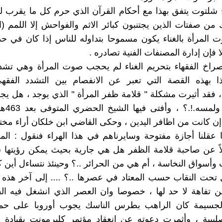
خ شلتوت يتفق بهذا مع أحكام القرآن الذي حرم كل ما يقرب ل
وت المرأة بالغناء يكون مسموحا بتداوله للناس إذا كان في حد
لا فإن إدارة المصنفات الفنية تصادره .
صراخ الفقهاء بتحريم الغناء لم يحجب صوت المرأة وهي تشدو 
ذا بهذه القصة التي تعبر عن الانفصام بين التشدد الفقهي
، فقد أثيرت مشكلة " قلامة ظفر المرأة " الذي يوجد ، هل يجو
النظر إليه
 إن كانت من اظافر اليدين ، وحكى القاضي ابن خلكان أراء مختلف
ا عقلنا أجازة مفتوحة وسايرناهم في هذا الهراء فنقول : ا
اً عن صاحبة قلامة الظفر هل هي جارية بحيث يمكن رؤيتها 
 وأسواق النخاسة ، أم هي من الحرائر ..؟ وحينئذ نتساءل أين ك
تحت النقاب حسب المعتاد في عصرها ..؟ .... إلى آخر هذه 
ن تفاهة لا حد لها ، خصوصا وان العصر الذي انشغل فيه الف
لجسيمة كان الراهب بطرس الناسك يجوب أوروبا على حمارت
يبية ، وأثمرت دعوته عن انعقاد مؤتمر كليرمونت بقيادة الب