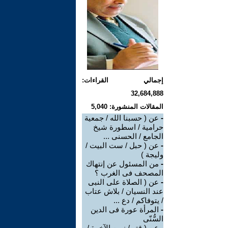
إجمالي القراءات:
32,684,888
المقالات المنشورة: 5,040
-
عن ( حسبنا الله / جمعية
حرامية / اسطورة شيخ
الجامع / الحسنى ...
-
عن ( حبل / ست البيت /
وليجة )
-
من المسئول عن إنتهاك
المصحف فى الغرب ؟
-
عن ( الصلاة على النبى
عند النسيان / بلاش عتاب
/ يتوفاكم / دع ...
-
المرأة عورة فى الدين
السُّنّى
-
عن ( قتر / زمن الآخرة /