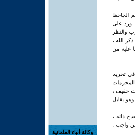
هم الجاحظ
، ورد على
رب والنظر
كر الله ،
ا عليه من
 في تحريم
 المحرمات
وت خفيف ،
وهو يقابل
ج ذاته ،
عن واجب .
وكالة أنباء العلمانية