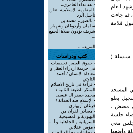
-
بعد نداء العامري..
 وشهد العام
-المقاومة الإسلامية- تعلن
 ، ثم جاءت
تأجيل الرد
-
بالصور.. محمد بن
حول قلامة
سلمان وأردوغان وشهباز
شريف يؤدون صلاة الجمع
...
المزيد.....
كتب ودراسات
ى سلسلة (
-
حقوق العصر. تحقيقات
في جريمة ازدراء العقل و
معاداة الإنسان / أحمد
التاوتي
-
قراءة في تاريخ الاسلام
في المسجد
المبكر الطبعة الثانية /
محمد جعفر ال عيسى
جيل يعلو
-
الإسلام ضد الحداثة /
فرغان أزيهاري
لى مضض .
-
مصادر القرآن من
ضاء جلسة
اليهودية و المسيحية
السريانية و الجاهلية و أ ...
 يجلس معي
/ مؤمن عقلاني
لة وأضعها
-
محادثات مع الله الجزء