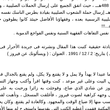
الثاني سنة 488هـــ ، حيث اتفق الجميع على إرسال الحملات الصليبية ،
لتالي 489هــ إرسال حملة الشعوب الصليبية بقيادة بطرس الناسك نفسه
ليبية الرسمية بعده ، وفقهاؤنا الأفاضل حينئذ كانوا يطوفون 
..!!!
 نفس التفاهات الفقهية السنية ونفس الفواجع الدموية .
ادثة حقيقية كتبت هذا المقال ونشرته فى جريدة الأحرار ف
 العنوان : ( ويسألونك عن فيروز )
عنيدا لا يهدأ ولا يمل و لا يقتنع ولا يكل، ولم يقنع بالجدال 
البيت وعلى غير موعد ، كنت وقتها اقرأ وأكتب وجهاز التس
يروز عن شادي الذي ضاع، وفوجئت به زائرا ورحبت به ع
 وجهه كراهية لصوت فيروز ، فأغلقت المسجل ، وتأهبت لق
سب منها إلا ضياع الوقت والمجهود. وكالعادة لم يقتنع. وكان
مكتبة فقمت أعطيه الكتب التي يقدسها واستخرج له منها الأد