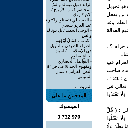
الرابع / نيل دونالد والش
وهو تحويل
-
مختصر كتاب الأرواح /
 لن يفعل
آلان كاردك
-
الفقيه لي نتسناو براكتو /
العلم وقد
عبد العزيز سعدي
ع العدالة
-
الوحي الجديد / يل دونالد
والش
-
كتاب : حَمَّالُ أَوْجُهٍ..
الصراع الطبقي والتأويل
 حرام ؟ .
في الإسلام ... / احمد
..
صالح سلوم
-
التواصل الحضاري
لحرام فهو
ومفهوم الحداثة في قراءة
وحده صاحب
النص القراني / عمار
التميمي
الشرع " أَمْ لَهُمْ شُرَكَاءُ شَرَعُوا لَهُمْ مِنَ الدِّينِ مَا لَمْ يَأْذَنْ بِهِ اللَّهُ ؟ الشورى : 21 " .
 تعالى في
المزيد.....
َلَا تَعْتَدُوا
المعجبين بنا على
الفيسبوك
 : ( قُلْ
3,732,970
وَلَا تَقْتُلُوا
مَا بَطَنَ وَلَا