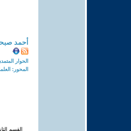
أحمد صبح
الحوار المتمدن-العدد: 7513 - 3
المحور: العلما
القسم الثان