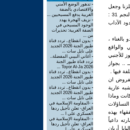
-
تدهور الوضع الأمني
لزنا وجعل
والاقتصادي بالضفة
اجتناب ذلك من صفتات الذين يجتنبون كبائر الاثم والفواحش إلا اللمم (النجم 31 :
الغربية يدفع المسيحيين ...
-
نزيف الهجرة يهدد
ود الآداب
الوجود المسيحي في
الضفة الغربية: تحذيرات
من ...
بالغناء ،
-
بدون انقطاع.. تردد قناة
طيور الجنة 2026 الجديد
 والواقع
على نايل سات ...
ز للأجنبي
-
أغاني البيبي المفضلة..
تردد قناة طيور الجنة
 ولمسه.!.؟ ، وأفتى فيها الشيخ الحضري المتوفى بعد 463هــ .. بجواز
2026 Toyor Al-Ja ...
ة فيها .
-
بدون انقطاع.. تردد قناة
طيور الجنة 2026 الجديد
لمفروض ان
على نايل سات ...
شبه عارية
-
بدون انقطاع.. تردد قناة
طيور الجنة 2026 الجديد
انت وماذا
على نايل سات ...
-
-المقاومة الإسلامية في
التساؤلات
العراق- تعلن تأجيل ردها
قهاء بهذه
العسكري على ا ...
-
-المقاومة الإسلامية في
ه داعياً
العراق- تعلن تأجيل ردها
ابا أريان
العسكري على ا ...