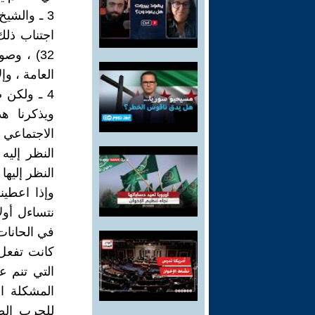
3 ـ والشي
32) ، وص
العامة ، وإ
4 ـ ولكن 
ويذكرنا ه
الاجتماعي 
النظر إليها
وإذا اعطين
نتساءل أول
في الحانات
كانت تفعل 
التي تنم ع
المشكلة ا
للحرب الصل