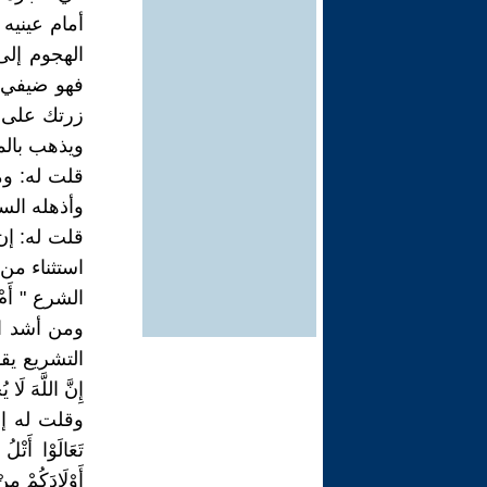
أمام عينيه 
الهجوم إل
فهو ضيفي و
زرتك على غ
ويذهب بالم
قلت له: وم
وأذهله ال
قلت له: إن
استثناء من 
ومن أشد ال
التشريع يقول تعا
إِنَّ اللَّهَ لَا ي
وقلت له إن
تَعَالَوْا أَتْلُ
أَوْلَادَكُمْ مِن