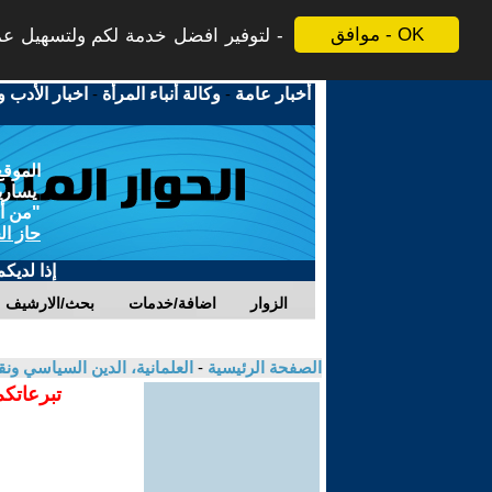
موافق - OK
لتوفير افضل خدمة لكم ولتسهيل عملي
أخبار عامة
-
وكالة أنباء المرأة
-
اخبار الأدب و
الموقع
يسارية
"من أج
حاز ال
إذا لديك
الزوار
اضافة/خدمات
بحث/الارشيف
الصفحة الرئيسية
-
العلمانية، الدين السياسي ونق
تبرعاتكم