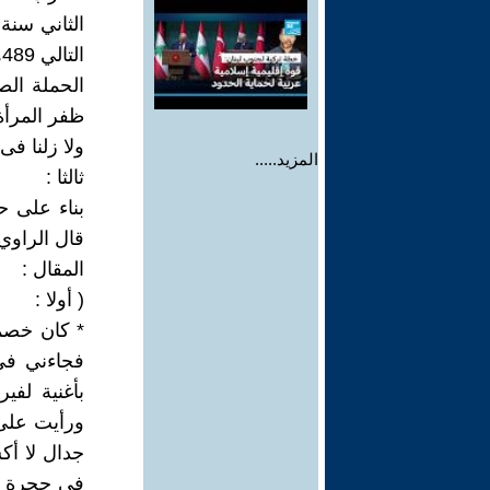
ا
الحملة الص
ظفر المرأة.
ولا زلنا فى
المزيد.....
ثالثا :
بناء على ح
قال الراوي ) بتاريخ: 2 / 12 / 1991 .
المقال :
( أولا :
* كان خصما 
فجاءني في 
بأغنية لف
ورأيت على
جدال لا أك
في حجرة ال