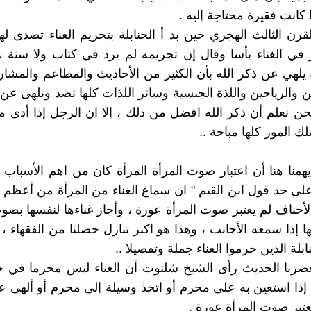
ذا كانت فقيرة محتاجة إليه .
لقرن الثالث الهجري حين بد أ الحنابلة بتحريم الغناء تصدى ل
 في الغناء بأسا وقال إن تحريمه لم يرد في كتاب ولا سنة 
 يلهي عن ذكر الله بأن الكثير من الأحاديث والمطاعم والمشا
ن والرياحين واللذة الجنسية وسائر اللذات كلها تصد وتلهى عن ذ
حن نعلم أن ذكر الله افضل من ذلك ، إلا ان الرجل إذا أدى م
ك المور كلها مباحة ..
 يهمنا هنا أن اعتبار صوت المرأة المرأة كان من اهم الأسباب
و على حد قول ابن القيم " ان سماع الغناء من المرأة من أعظم
لأحناف لم يعتبر صوت المرأة عورة ، وأجاز غناءها لنفسها بص
 إذا سمعه الأجانب ، وهذا هو اكبر تنازل حصلنا من الفقهاء ، 
لة الذين حرموا الغناء جملة وتفصيلا ..
عصرنا الحديث رأى الشيخ شلتوت أن الغناء ليس محرما في حد
 إذا استعين به على محرم أو اتخذ وسيلة إلى محرم أو ألهى 
عتبر صوت المرأة عورة .