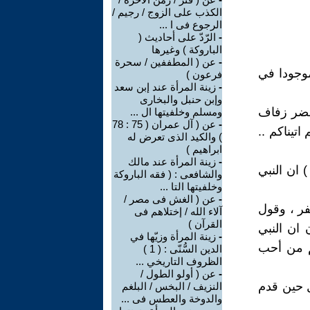
الكذب على الزوج / رجيم /
الرجوع فى ا ...
-
الرّدّ على أحاديث (
الباروكة ) وغيرها
-
عن ( المطففين / سحرة
موجودا في
فرعون )
-
زينة المرأة عند إبن سعد
وإبن حنبل والبخارى
 حضر زفاف
ومسلم وخلفيتها ال ...
-
عن ( آل عمران ( 75 : 78
اتيناكم ..
) والكيد الذى تعرض له
ابراهيم )
-
زينة المرأة عند مالك
) ان النبي
والشافعى : ( فقه الباروكة
وخلفيتها التا ...
-
عن ( الغش فى مصر /
سفر ، وقول
آلاء الله / إختلاهم فى
القرآن )
 ان النبي
-
زينة المرأة وزيّها في
تم من أحب
الدين السُّنّى : ( 1 )
الظروف التاريخي ...
-
عن ( أولو الطول /
ل حين قدم
النزيف / البخس / البلغم
والدوخة والعطس فى ...