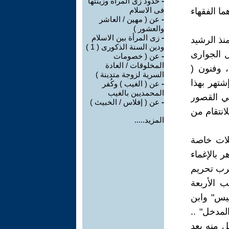
-
حدود زى المرأة وزينتها
فى الاسلام
ما الفقهاء
-
عن ( مهين / العاشر
والعشور )
-
زى المرأة بين الاسلام
منذ الرشيد
ودين السنة الذكورى ( 1 )
 الجوارى
-
عن ( خصومات
المخلوقات / العادة
، وفنون (
السرية لزوجة متدينة )
شتهر بهذا
-
عن ( الغيب ) وكُفر
المحمديين بالغيب
في القصور
-
عن ( إفلاس / الخبيث )
لانتقام من
المزيد.....
فلات خاصة
 بالإغماء
رب تحريم
ب الأربعة
ليس" وابن
لمدخل" ..
كل منه بعد