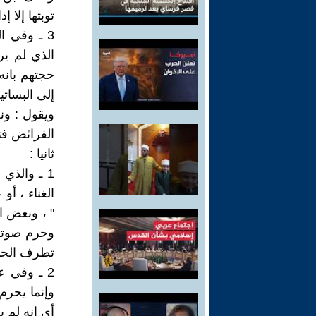
توبتها إلا إ
3 ـ وفي ا
الذي لم ير
حجتهم بانه
إلى البساتي
ويقول : ون
الفرائض فتل
ثانيا :
1 ـ والذي
الغناء ، أ
" ، وبعض ا
وحرم صوتها
تطرف الحناب
2 ـ وفي 
وإنما يحرم
أي انه لم ي