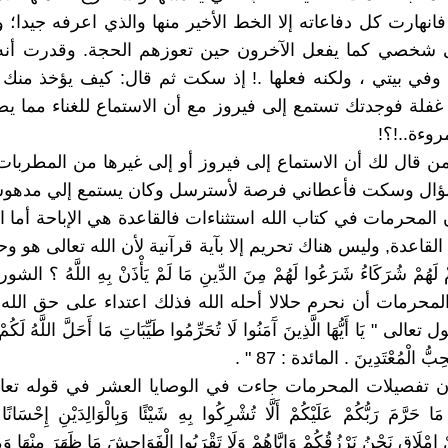
فانهارت كل دفاعاته إلا الخط الأخير منها والذي اعرفه جيدا؛ 
ى شخصي كما يفعل الآخرون حين تعوزهم الحجة. وقدرت أنه
في بيتي ، ولكنه فعلها .! إذ سكت ثم قال: كيف يؤخذ منك 
فلة فوجدتك تستمع إلى فيروز مع أن الاستماع للغناء مما يضي
روءة..!؟!
ن قال لك أن الاستماع إلى فيروز أو إلى غيرها من المطربات
سؤال وسكت فأعطاني فرصة لأسترسل وكان يستمع إلي مدهوشا
 المحرمات في كتاب الله استثناءات فالقاعدة هي الإباحة أما ا
القاعدة, وليس هناك تحريم إلا بآية قرآنية لأن الله تعالى هو 
محرمات أن نحرم حلالا أحله الله فذلك اعتداء على حق الله
لى " يَا أَيُّهَا الَّذِينَ آَمَنُوا لَا تُحَرِّمُوا طَيِّبَاتِ مَا أَحَلَّ اللَّهُ لَكُمْ و
ُحِبُّ الْمُعْتَدِينَ . المائدة : 87 " .
 تفصيلات المحرمات جاءت في الوصايا العشر في قوله تعالى
 مَا حَرَّمَ رَبُّكُمْ عَلَيْكُمْ أَلَّا تُشْرِكُوا بِهِ شَيْئًا وَبِالْوَالِدَيْنِ إِحْسَانًا 
ْ إِمْلَاقٍ نَحْنُ نَرْزُقُكُمْ وَإِيَّاهُمْ وَلَا تَقْرَبُوا الْفَوَاحِشَ مَا ظَهَرَ مِنْهَا وَ