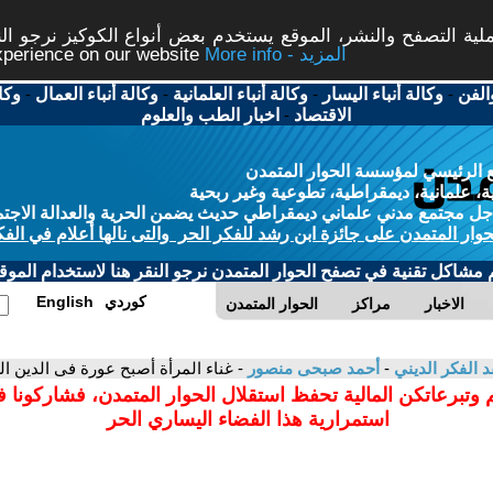
ة التصفح والنشر، الموقع يستخدم بعض أنواع الكوكيز نرجو النق
More info - المزيد
experience on our website
الفن
-
وكالة أنباء اليسار
-
وكالة أنباء العلمانية
-
وكالة أنباء العمال
-
وكا
الاقتصاد
-
اخبار الطب والعلوم
 الرئيسي لمؤسسة الحوار المتمدن
، علمانية، ديمقراطية، تطوعية وغير ربحية
ل مجتمع مدني علماني ديمقراطي حديث يضمن الحرية والعدالة الاجتم
حوار المتمدن على جائزة ابن رشد للفكر الحر والتى نالها أعلام في الفك
م مشاكل تقنية في تصفح الحوار المتمدن نرجو النقر هنا لاستخدام الموقع
كوردي
English
الاخبار
مراكز
الحوار المتمدن
د الفكر الديني
-
أحمد صبحى منصور
- غناء المرأة أصبح عورة فى الدين الس
 وتبرعاتكن المالية تحفظ استقلال الحوار المتمدن، فشاركونا 
استمرارية هذا الفضاء اليساري الحر