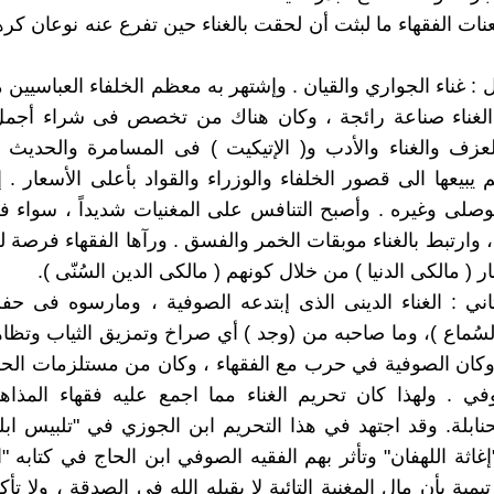
 لعنات الفقهاء ما لبثت أن لحقت بالغناء حين تفرع عنه نوعان كره
 الأول : غناء الجواري والقيان . وإشتهر به معظم الخلفاء العباسيين 
 الغناء صناعة رائجة ، وكان هناك من تخصص فى شراء أجمل
عزف والغناء والأدب و( الإتيكيت ) فى المسامرة والحديث 
يبيعها الى قصور الخلفاء والوزراء والقواد بأعلى الأسعار . إ
صلى وغيره . وأصبح التنافس على المغنيات شديداً ، سواء 
، وارتبط بالغناء موبقات الخمر والفسق . ورآها الفقهاء فرصة ل
ار ( مالكى الدنيا ) من خلال كونهم ( مالكى الدين السُنّى ).
 : الثاني : الغناء الدينى الذى إبتدعه الصوفية ، ومارسوه فى ح
لسُماع )، وما صاحبه من (وجد ) أي صراخ وتمزيق الثياب وتظاهر
وكان الصوفية في حرب مع الفقهاء ، وكان من مستلزمات الح
وفي . ولهذا كان تحريم الغناء مما اجمع عليه فقهاء المذاه
نابلة. وقد اجتهد في هذا التحريم ابن الجوزي في "تلبيس اب
غاثة اللهفان" وتأثر بهم الفقيه الصوفي ابن الحاج في كتابه "ا
يمية بأن مال المغنية التائبة لا يقبله الله في الصدقة ، ولا تأ