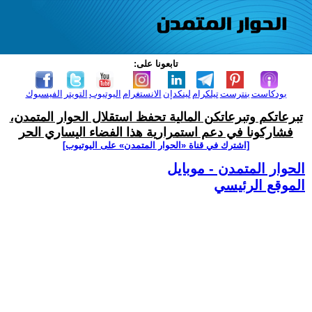
تابعونا على:
بودكاست
بنترست
تيلكرام
لينكدإن
الانستغرام
اليوتيوب
التويتر
الفيسبوك
تبرعاتكم وتبرعاتكن المالية تحفظ استقلال الحوار المتمدن،
فشاركونا في دعم استمرارية هذا الفضاء اليساري الحر
[اشترك في قناة ‫«الحوار المتمدن» على اليوتيوب]
الحوار المتمدن - موبايل
الموقع الرئيسي