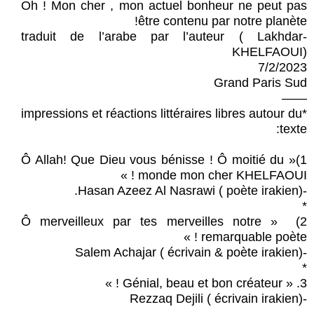
Oh ! Mon cher , mon actuel bonheur ne peut pas
être contenu par notre planète!
‏-traduit de l’arabe par l’auteur ( Lakhdar
KHELFAOUI)
7/2/2023
Grand Paris Sud
——
*impressions et réactions littéraires libres autour du
texte:
1)« Ô Allah! Que Dieu vous bénisse ! Ô moitié du
monde mon cher KHELFAOUI ! »
-Hasan Azeez Al Nasrawi ( poète irakien).
*
2) « Ô merveilleux par tes merveilles notre
remarquable poète ! »
-Salem Achajar ( écrivain & poète irakien)
*
3. « Génial, beau et bon créateur ! »
-Rezzaq Dejili ( écrivain irakien)