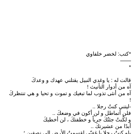
*كتب: لخضر خلفاوي
——
*
قالت له : يا وغدي النبيل يقتلني عهدك و وعدكَ
آه من أدوار التأنيث !
آه من أنثى تذوب لما تبغيك و تموت و تحيا و هي تنتظركَ
!
-ليتني كنتُ رجلا ..
فلن أتماطل و لن أكون في وضعكَ ..
و لكُنتُ جئتُكَ جرياً و خطفتكَ ، لن أخطبكَ
أبدًا من عشيرتكَ ..
-لو كنتُ رجلا يا غوَيّي لقسمتُ الأرض إلى نصفين ؛