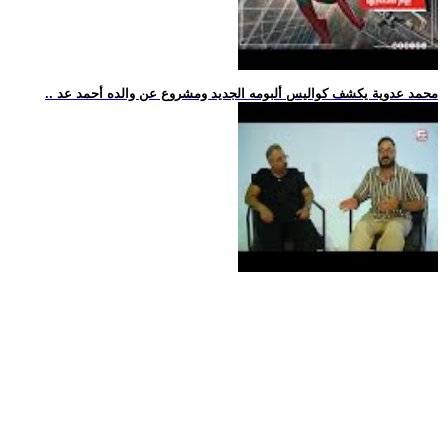
.. محمد عدوية يكشف كواليس ألبومه الجديد ومشروع عن والده أحمد عد