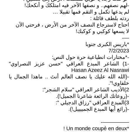
-لهم نصفهم.. و نصفها الآخر فيه امتلككَ و أنكحكَ!
لم يدعها تكمل و التقم فمها تقبيلا …
ردته بلطف قائلة :
احتاج لاسترجاع النصف الآخر من الأرض ، فرحتي الآن
لا يسعها كوكبي و كوكبك!
—-
*باريس الكبرى جنوبا
7/2/2023
-*مختارات انطباعية حرة حول النص:
-1) الشاعر المبدع العراقي "حسن عزيز النصراوي"
Hasan Azeez Al Nasrawi
-(الله الله عليك يا نصف العالم أنتَ .. ماهذا الجمال يا
خلفاوي!".
2)الأديب الشاعر العراقي "سلام الشجر":
-(روعاتك الرائعة شاعرنا الجميل!).
3)المبدع العراقي "رزاق الدجيلي ":
-(رائع أيها المبدع الجمييييل!).
—————-
*Un monde coupé en deux !