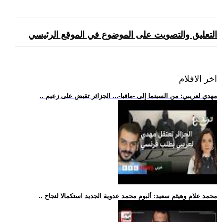
التعليق والتصويت على الموضوع في الموقع الرئيسي
اخر الافلام
.. مهدي لعريبي: من السينما إلى -مافيا-... الجزائر تقبض على زعيم
.. محمد علام وهيثم سعيد: ألبوم محمد عدوية الجديد استكمالا لنجاح