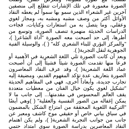
الصورة مغمورة في تلك الإشارات تتطلع إلى منصفين
آخرين غير الشعراء الذين سمو بها سمواً لم يعطه النقاد
الأوائل أكثر من وصف مشبه ومشبه به، ومجاز لغوي
وعقلي، وما يتصل به من استعارات وكنايات، فجاءت
الدراسات الحديثة منهمرة تنصف الصورة، وتوسع من
أطرها، إلى حد أصبحت معه الصورة "أداة الشاعر( )،
"والمركز البؤري للبناء الشعري كله" ( )، والوسيلة الفنية
الجوهرية لنقل التجربة( ).
وبعد أن كانت الصورة تلي اللغة الشعرية في الأهمية أو
فرعاً منها تقدمت الصورة شيئاً فشيئاً إلى أن أصبحت
عماد اللغة الشعرية( )، وقد عرف النقاد المعاصرون
الصورة بتعاريف عدة تؤكد المفهوم القديم، ومضيفة إليه
تجارب جديدة، وأبعاداً أخرى، فهي في المفاهيم الحديثة
"تشكيل لغوي يكون خيال الفنان من معطيات متعددة
يقف العالم المحسوس في مقدمتها... إلى جانب ما لا
يمكن إغفاله من الصور النفسية والعقلية" ( )وهي أيضًا
"التركيبة اللغوية المحققة من امتزاج الشكل بالمضمون
في سياق بياني خاص أو حقيقي موح كاشف ومعبر عن
جانب من جوانب التجربة الشعرية( )، ولم يكن اهتمام
النقاد المعاصرين بدراسة الصورة سوى امتداد حتمي