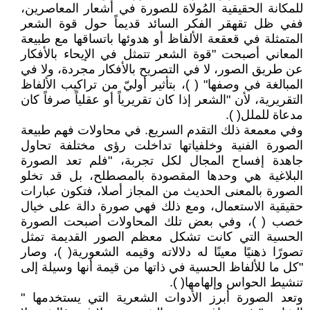
للمكانة الحقيقية المُولاة للصورة في أشعار المعاصرين،
ففي ظل تقهقر الفكر السائد قديماً حول قوة الشعر
المتمثلة في قعقعة الألفاظ أو هدوئها باتساقها مع طبيعة
المعاني أصبحت "قوة الشعر تتمثل في الإيحاء بالأفكار
عن طريق الصور، لا في التصريح بالأفكار مجردة، ولا في
المبالغة في وصفها" ( )، بتأثير أوليّ من تراكيب الألفاظ
التقريرية، لأن "الشعر إذا كان تقريرياً أو عقلياً صرفاً كان
مدعاة للملل( ).
وفي معمعة ذلك التقدم السريع. في محاولات فهم طبيعة
الصورة الفنية وخلفياتها تداخلت رؤى مختلفة تحاول
جاهدة إفساح المجال لكل تجربة، "فلم تعد الصورة
البلاغية هي وحدها المقصودة بالمصطلح، بل قد تخلو
الصورة بالمعنى الحديث من المجاز أصلا، فتكون عبارات
حقيقية الاستعمال، ومع ذلك فهي صورة دالة على خيال
خصب ( )، وفي بعض تلك المحاولات أصبحت الصورة
الحسية التي كانت تشكل معظم الصور القديمة تمثل
تصورًا ذهنيًا معينًا له دلالاته وقيمه الشعورية( )، وصار
"كل ما للألفاظ الحسية في ذاتها من قيمة أنها وسيلة إلى
تنشيط الحواس وإلهامها( ).
وتعد الصورة أبرز الأدوات الشعرية التي يستخدمها "