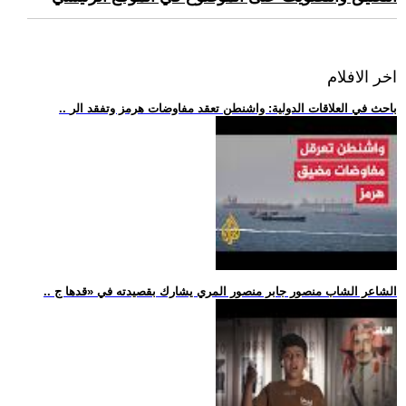
اخر الافلام
.. باحث في العلاقات الدولية: واشنطن تعقد مفاوضات هرمز وتفقد الر
.. الشاعر الشاب منصور جابر منصور المري يشارك بقصيدته في «قدها ج