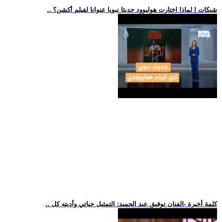
.. شبكات | لماذا اختارت هوليوود حديثا نبويا عنوانا لفيلم أكشن؟
.. كلمة أخيرة -الفنان توفيق عبد الحميد: التمثيل حياتي وأديته كل