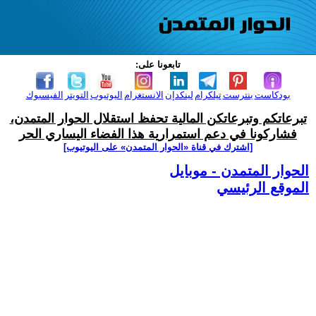
تابعونا على:
بودكاست
بنترست
تيلكرام
لينكدإن
الانستغرام
اليوتيوب
التويتر
الفيسبوك
تبرعاتكم وتبرعاتكن المالية تحفظ استقلال الحوار المتمدن،
فشاركونا في دعم استمرارية هذا الفضاء اليساري الحر
[اشترك في قناة ‫«الحوار المتمدن» على اليوتيوب]
الحوار المتمدن - موبايل
الموقع الرئيسي