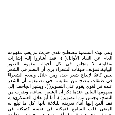
وهي بهذه التسمية مصطلح نقدي حديث لم يغب مفهومه
العام عن النقاد الأوائل( )، فقد أشاروا إليه إشارات
متفاوتة لا يتجاوز في كل أحواله مفهوم الصور
البيانية.فمؤلف طبقات الشعراء يرى أن النظم في الشعر
ليس كافيًا لإبداع شعر جيد، ومن خلال وضعه الشعراءَ
في طبقات يتضح من مقايسه في تصنيفهم أن الشعر
عنده فن لغوي يقوم على التصوير( )، ويشير الجاحظ: إلى
مفهومها البياني عندما ذكر أن الشعر "صياغة، وضرب من
النسج، وجنس من التصوير( )، أما أبو هلال العسكري( )،
فقد ألمح إليها أثناء تعريفه للبلاغة بأنها "كل ما تبلِّغ به
المعنى قلب السامع فتمكنه في نفسه كتمكنه في
نفسك، مع صورة مقبولة، ومعرض حسن، وظلت