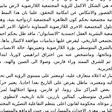
يه هي الشكل الاكمل للرؤية المجتمعية اللاارضوية لارض مابين
لقصور والانتكاس عن امكانية التحقق، علما بان هذا النمط
ة مجتمعية بحكم كون الظاهرة المجتمعية ازدواجية بنية، وه
حلول المجتمعية الاخرى اللاارضوية السماوية داخلها، الامر الم
معية البشرية العقل /جسدية "الانسايوان"، ماقد ظل يحكم اجم
جتمعي التاريخي، ليفرض عليها ديناميات موافقة لاكتمال بناها، ا
بالشرق المتوسطي بؤرة اللاارضوية وتعبيريتها، حالة الانصباب
نتائجها، وماتتمخض عنه من اختراق ابراهيمي لاوربا، ابتداء
ثم للشرق الممتد وراء فارس، وصولا الى الصين والهند، مع
جزيرية.
ر له اعلاه متعارف عليه، اومعتبر على مستوى الرؤية التي تحر
به ومعتبره، ماظل يفرض على التاريخ بعدا احاديا، يعتبر ح
بعض المراكز مثل روما، او فارس، ومنها احتلالهما لمركز 
الشرق متوسطي، كمثالين بارزين، غاية تاريخيه، لاتنطوي 
وعاة، محكومة لقانون اعلى ينتظم التفاعلية التصيّرية المجتمع
كليا من مغزى الاحداث والمسارات من حيث الدوافع والمنتهيات،