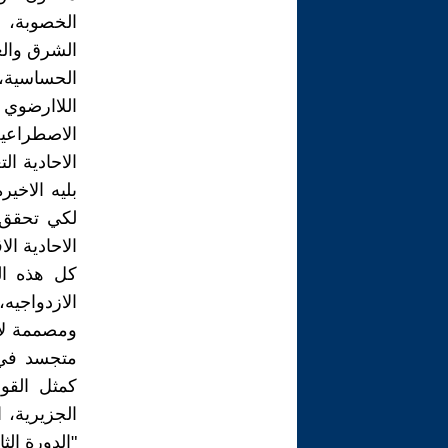
الخصوبة، 
الشرق والغ
الحساسية،
اللاارضوي ا
الاصطراعية
الاحادية ال
بليه الاخير
لكي تحقق ح
الاحادية ال
كل هذه الت
الازدواجيه
ومصممة لاج
متجسد في ح
الجزيرية، 
"الدورة الث