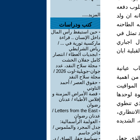
...
طلوب دفعه
المزيد.....
نه ان ولد
ه الطاحنه
كتب ودراسات
-
حين استيقظ رأس المال
د تمثل في
داخل الإنسان .. قراءة
ال اجباري
ماركسية ثورية في ... /
رياض الشرايطي
قبلية ابان
-
ابجديات العطاء / انتصار
كامل جفلان الخشت
-
مجلة سلاح النقد، عدد
ب عيانية
جوان-جويلية-اوت 2026 /
 من اهمية
مجلة سلاح النقد
-
حقوق العصر / أحمد
المواقيت
التاوتي
-
قصة الأمراض المزمنة و
وة لوحدها
إفلاس الأطباء / عدنان
لذي تنطوي
رضوان
Letters from the East /
-
الانتظاري،
عدنان رضوان
، الشديده
-
العولمة الرأسمالية:
جدل المجرد والملموس /
فاخر جاسم
الذي جعل
-
سياسة حفار الساق / د.