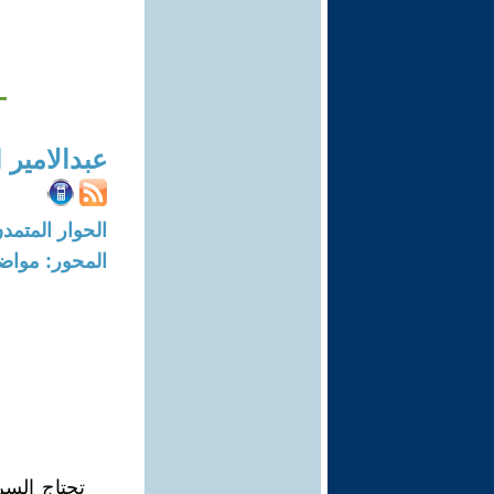
-
عبدالامير 
الحوار المتمدن-العدد: 7508 - 23
المحور: مواض
تحتاج السرد