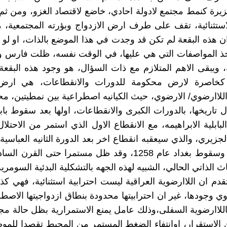
يرة كنمط مجتمع لادولة احادي، خاضع لاقتصاد الغزو، ومن ثم ل
ستثنائية، تقف على طرف ارض الازدواج وبؤرته المجتمعية، 
ان هذه البقعة لم تكن قد وجدت في هذا الموضع بالذات، او لو 
اخذ المواصفات التي هي عليها، في الوقت نفسه، ظلت فارس 
، ويبقى الاهم المتلازم مع ذات السؤال، هو وجود هذه البقعة ا
ية كخاصرة لارض محكومة للدورات والانقطاعات، هي ارض 
للاارضوي/ الارضوي، حيث الكيانيه اصطراعية بين نمطيتين، مح
ل تاريخها، بالدورات الكبرى والانقطاعات، اولها بعد سقوط باب
بابلية الابراهيمه، مع الانقطاع الاول الذي استمر من الاحتلا
لجزيري، والذي سيعقبه انقطاع اخر بعد الدورة الثانيه العباسية
الانتظارية، وسقوط بغداد عام 1258، وقد ظل مستمرا حتى ال
ث الذاتي الحالي، الشبيه لهذه الجهه بالتشكلية البدئية السومرية
قدم ان اللاارضوية العراقية ليست احترابية استثنائية، فهي كذل
ي وجودها، غير ان احترابيتها محدودة بنطاق ازدواجيتها الاصطر
باللاارضوية السفلى،وذلك عامل يمنع الاستمرارية بظل حالة مجت
الاستقرار، اوانتفاء الضغط المستمر من المحيط تقصدا للمو