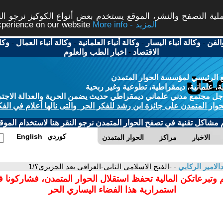
ة التصفح والنشر، الموقع يستخدم بعض أنواع الكوكيز نرجو النق
More info - المزيد
experience on our website
الفن
-
وكالة أنباء اليسار
-
وكالة أنباء العلمانية
-
وكالة أنباء العمال
-
وكا
الاقتصاد
-
اخبار الطب والعلوم
 الرئيسي لمؤسسة الحوار المتمدن
، علمانية، ديمقراطية، تطوعية وغير ربحية
ل مجتمع مدني علماني ديمقراطي حديث يضمن الحرية والعدالة الاجتم
حوار المتمدن على جائزة ابن رشد للفكر الحر والتى نالها أعلام في الفك
م مشاكل تقنية في تصفح الحوار المتمدن نرجو النقر هنا لاستخدام الموقع
كوردي
English
الاخبار
مراكز
الحوار المتمدن
الامير الركابي
- -الفتح الاسلامي الثاني-العراقي بعد الجزيري؟/1
 وتبرعاتكن المالية تحفظ استقلال الحوار المتمدن، فشاركونا 
استمرارية هذا الفضاء اليساري الحر