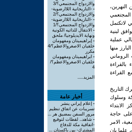
والازدواج المجتمعي؟/3
 النهرين،
-
-التاريخانية اللاارضوية-
والازدواج المجتمعي؟/2
 المجتعمي
-
-التاريخانية اللاارضوية-
ي لاتكتمل
والازدواج المجتمعي؟/1
-
الانتقال للذاتيه الكونية
وافق لبنية
ونهاية الايديلوجيا/ ملحق
الي عملية
-
إبراهيميتان ومفهومان
خلقيان الاصغروالاعظم؟/4
لبارز منها
مكرر
 الروماني
-
ابراهيميتان ومفهومان
خلقيان الاصغروالاعظم؟/
 بالقراءة
4
 القراءة
المزيد.....
ك التاريخ
أخبار عامة
ركة وسلوك
-
إعلام إيراني ينشر
الابتداء
تسريبات عن اتفاق تنظيم
على حاجة
مرور السفن بمضيق هر ...
-
شاهد.. لقطات لتوقيع
ية، الامر
-اتفاقية مكة للدفاع
 علما بان
المشترك- بين باكستان ...