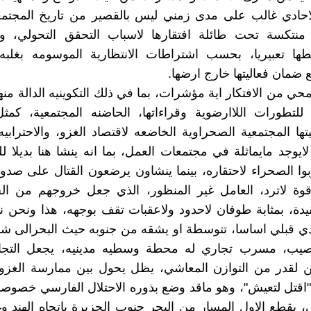
احادي غالب على مدى زمني ليس بالقصير من تاريخ المجتمعي
ة منتكسة تحت طائلة افتقارها لاسباب التحقق التحولي، و
طها تعبيريا، بحسب اشتراطات الانتظارية الموسومه بغلبه 
ع ضمان فعاليتها خارج ارضها.
نمحي من الافتكار اية مؤشرات، بما في ذلك التكوينيه الدالة من
للتطورات اللاارضوية وقراءاتها، الحاضنه المجتمعية، كمث
يتها المجتمعية الصحراوية الخاضعه لاقتصاد الغزو، والاحترابي
يوجد مايماثلة في مجتمعات العمل، بما انه ينشا هنا بديلا ل
وا الصحراء لاحتقاره، بينما ينشاون يرضعون القتال على صدور
قوة لاترد، العامل غير المنظور، الذي جعل خروجهم من الج
قيدة، بمثابة طوفان لاحدود ولاعقبات تقف بوجهه، هذا ونحن
ي قبلي اساسا، تتوسطة او يشقه من جنوبه حيث البحرالى شم
خصيب، مسرب تجاري له محطة وسطيه مدينيه، يجعل التجار
 لقدر من التوازن المعاشي، يظل يحول بين ممارسة الغزو أ
"اقتل لتعيش"، وهو ماقد وضع بذوره الاحتلال الفارسي خصوصا
ي، بقطع الاول المسار من البحر جنوب الجزيرة باتجاه الهند وغ