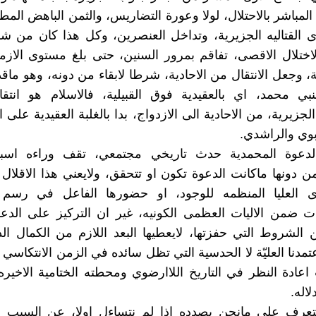
 المباشر بالاحتلال، لولا وعورة التضاريس، والثمن الباهض الم
 القتاليه الجزيرية، وتداخل العنصرين، وكل هذا كان من شا
اختلال الاقصى، تفاقم بمرور السنين، حتى بلغ مستوى الازم
ة، وجعل الانتقال من الاحادية، شرطا لابقاء من دونه، وهو ماق
نبي محمد، اي بالعقيدية فوق القبيلية، فالاسلام هو انتق
لجزيرية، من الاحادية الى الازدواج، بدا بالغلبة العقيدية على ال
نبوي والراشدي.
الدعوة المحمدية حدث تاريخي مجتمعي، تقف وراءه اسبا
 دونها ماكانت الدعوة تكون او تتحقق، ولايعني هذا الاقلال
ى العليا المنظمه للوجود، او حضورها الفاعل في رسم 
ت ضمن الاليات العظمى الكونيه، غير ان التركيز على الدع
الشروط التي حفزتها، لايعطيها البعد اللازم من الكمال ا
عتمدنا العليّة لا الحدسية التي تظل سائده في الزمن الانتكاسي 
عادة النظر في التاريخ اللاارضوي ومحطته الختامية الاخيره
لاله.
لتعرف على مانحن بصدده اذا لم نتساءل اولا، عن السبب 