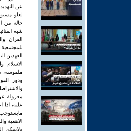
عن التهديد
لعلو مستوى
حالة من ال
شبه الفنائي
القران وال
للمجتمعية ا
العهدين ال
الاسلام و
ملموسه، من
ودور القو
والاشتراطا
معزولة عن 
عليه، اذا ا
مايستوجب ا
الاهمية والد
ولايمكن ا