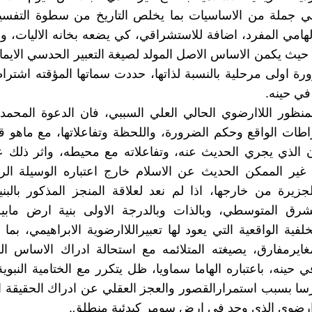
في جملة من الاساسيات بما يخلص التاريخ من سطوة التفسير
الهامي المفرد، اضافة للاستشراقي، كي يضعه بخانه الاليات، وع
 حيث يكمن الاساس الاصل المولد لصيغة التعبير الحدسي الايمان
رة اولى مرحلية بالنسبة لذاتها، حددت سماتها المؤقته اشتر
في حينه.
ظور اللاارضوي الحالي العلي السببي، فان الدعوة المحمدي
طات الواقع وحكم الضرورة، واللحظة وتفاعلاتها، مع ماهو ق
ان الذي يجري الحديث عنه، وتفاعلاته مع محيطه، واثر ذلك 
 غير الممكن الحديث عن الاسلام خارج اعتباره الوسيلة ال
الجزيرة من خارجها، اذا لم نعد لعلاقة المنجز المذكور بالبني
شرق المتوسطي، وبالذات وبالدرجة الاولى بنية ارض مابين
خلفية الواقعية التي يعود لها تعبيراللاارضوية الابراهيمي، بم
يرمفارق، يصيغته المتلائمه مع استحالة ادراك الاساس الو
حينه، باعتباره الهاما سماويا، ظل يتكرر مع الختامية النبوية
سا بسبب استمرارالقصور والعجز العقلي عن ادراك الحقيقة ا
اارضوي الذي وجد في ارض سومر كبدئية منطلق.