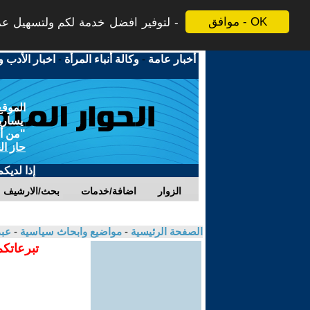
موافق - OK
لتوفير افضل خدمة لكم ولتسهيل عملي
أخبار عامة
-
وكالة أنباء المرأة
-
اخبار الأدب و
الموقع
يسارية
"من أج
حاز ال
إذا لديك
الزوار
اضافة/خدمات
بحث/الارشيف
الصفحة الرئيسية
-
مواضيع وابحاث سياسية
-
عبد
تبرعاتكم