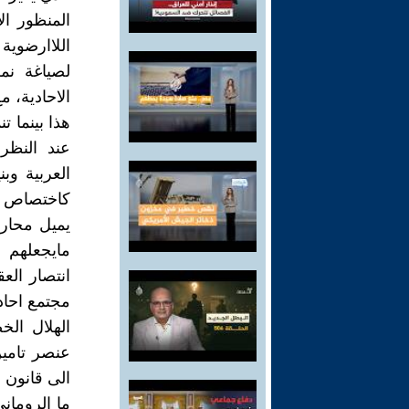
المنظور ال
اللاارضوي
لصياغة نم
الاحادية، م
هذا بينما ت
عند النظر 
العربية وبن
كاختصاص لا
يميل محارب
مايجعلهم 
انتصار الع
مجتمع احاد
الهلال ال
عنصر تامين
الى قانون 
ما الرومان