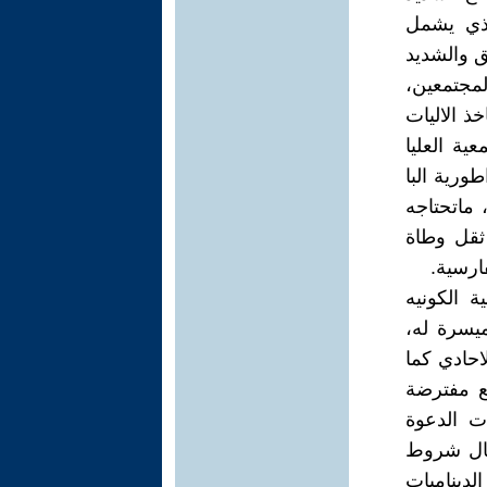
لذي يشمل
ق والشديد
مجتمعين،
خذ الاليات
ية العليا
طورية البا
 ماتحتاجه
ثقل وطاة
ارسية.
ة الكونيه
ميسرة له،
احادي كما
فع مفترضة
شتراطات الدعوة
تمال شروط
الديناميات