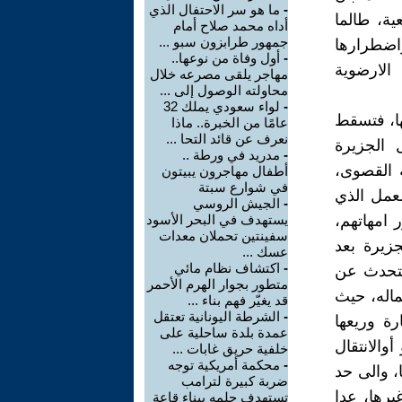
-
ما هو سر الاحتفال الذي
ة، طالما
أداه محمد صلاح أمام
جمهور طرابزون سبو ...
اضطرارها
-
أول وفاة من نوعها..
الارضوية
مهاجر يلقى مصرعه خلال
محاولته الوصول إلى ...
-
لواء سعودي يملك 32
ها، فتسقط
عامًا من الخبرة.. ماذا
نعرف عن قائد التحا ...
ل الجزيرة
-
مدريد في ورطة ..
ه القصوى،
أطفال مهاجرون يبيتون
في شوارع سبتة
لعمل الذي
-
الجيش الروسي
 امهاتهم،
يستهدف في البحر الأسود
سفينتين تحملان معدات
زيرة بعد
عسك ...
-
اكتشاف نظام مائي
 نتحدث عن
متطور بجوار الهرم الأحمر
اله، حيث
قد يغيّر فهم بناء ...
-
الشرطة اليونانية تعتقل
ة وريعها
عمدة بلدة ساحلية على
والانتقال
خلفية حريق غابات ...
-
محكمة أمريكية توجه
، والى حد
ضربة كبيرة لترامب
يرها، عدا
تستهدف حلمه ببناء قاعة