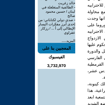
خالد زغريت
لاحترابيه
-
الطائفية المتغلغلة في
مع محاولة
لبنان / حسين محمود
صالح
انها وجدت
-
صدى دولي لكتاباتي: من
إحدى أبرز مفكرات اليسار
وروما على
الإيطالي إلى أ ... / رزكار
لاحترابيه
عقراوي
الازدواج
المزيد.....
كوم عليها
المعجبين بنا على
ل والدورة
الفيسبوك
ل الفارسي
 القرمطية
3,732,970
قرن السادس عشر،
.
ك كينونة،
اعية، هذا
معية ابعد
ضع الشديد