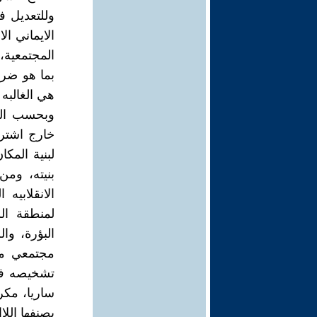
وللتعديل 
الايماني ال
المجتمعية،
بما هو ضرو
هي الغالبه 
وبحسب المن
خارج اشترا
لبنية المك
بنيته، ومن
الانقلابيه 
لمنطقة ال
البؤرة، وال
مجتمعي مغا
تشخيصه في 
ساريا، مكر
بصنفها الل