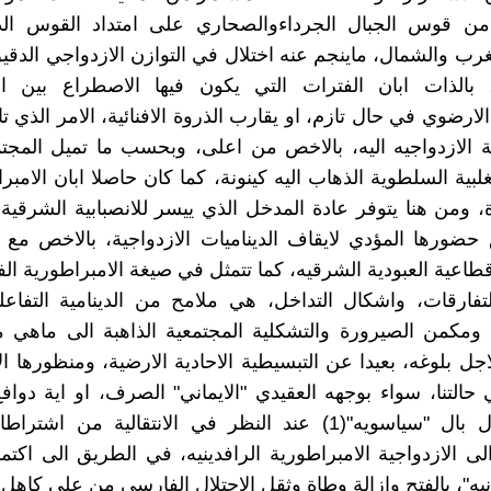
من قوس الجبال الجرداءوالصحاري على امتداد القوس ا
رب والشمال، ماينجم عنه اختلال في التوازن الازدواجي الدقي
 بالذات ابان الفترات التي يكون فيها الاصطراع بين ال
لارضوي في حال تازم، او يقارب الذروة الافنائية، الامر الذي تا
 الازدواجيه اليه، بالاخص من اعلى، وبحسب ما تميل المجتمع
تغلبية السلطوية الذهاب اليه كينونة، كما كان حاصلا ابان الامبرا
ة، ومن هنا يتوفر عادة المدخل الذي ييسر للانصبابية الشرقية،
ضورها المؤدي لايقاف الديناميات الازدواجية، بالاخص مع 
اقطاعية العبودية الشرقيه، كما تتمثل في صيغة الامبراطورية الف
فارقات، واشكال التداخل، هي ملامح من الدينامية التفاعلي
، ومكمن الصيرورة والتشكلية المجتمعية الذاهبة الى ماهي 
ل بلوغه، بعيدا عن التبسيطية الاحادية الارضية، ومنظورها ال
التنا، سواء بوجهه العقيدي "الايماني" الصرف، او اية دوا
كمثل القول بال "سياسويه"(1) عند النظر في الانتقالية من ا
الى الازدواجية الامبراطورية الرافدينيه، في الطريق الى اك
انيه"، بالفتح وازالة وطاة وثقل الاحتلال الفارسي من على كاهل 