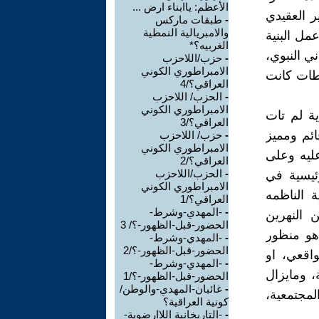
الأعظم: ياابناء ارض ...
 العقيدي
-
طبقات ماركس
والامبريالية النمطية
مل البنية
الغربيه؟*
ي النبوي،
-
حزب/اللاحزب
الامبراطوري الكوني
اطات كانت
العراقي؟/4
-
الحزب/ اللاحزب
الامبراطوري الكوني
ة لم تات
العراقي؟/3
ائم ومميز
-
حزب/ اللاحزب
الامبراطوري الكوني
عليه وعلى
العراقي؟/2
-
الحزب/اللاحزب
رئيسية في
الامبراطوري الكوني
ة الناظمه
العراقي؟/1
-
-المهدي-وشرط-
 النهرين
الحضور-قبل-الظهور-؟/ 3
ا هو منظور
-
-المهدي-وشرط-
الحضور-قبل-الظهور-؟/2
اقعي، او
-
-المهدي-وشرط-
، ومايزال
الحضور-قبل-الظهور-؟/1
-
غائبان-المهدي-والوطن/
لمجتمعية،
كونية العراقية؟
-
-التاريخانية اللاارضوية-