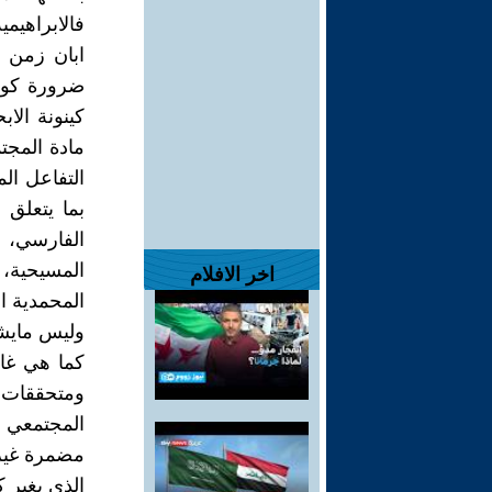
فالابراهيم
ابان زمن ا
ضرورة كوني
كينونة الاب
مادة المجت
التفاعل الم
بما يتعلق 
الفارسي، و
المسيحية، 
اخر الافلام
المحمدية ال
وليس مايشا
كما هي غال
ومتحققات 
المجتمعي 
مضمرة غير م
الذي يغير 