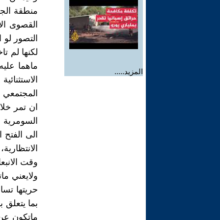
منطقة الجز
القصوى الا
التصور لو 
لكنها لم ت
ماهما عليه
المزيد.....
الاستثنائ
المجتمعي ا
ان تمر خلا
السومرية ال
الى الفتح ا
وقت الانبعا
ولايعني مات
حريتها تساو
بما يتعلق 
ماتكون عن 