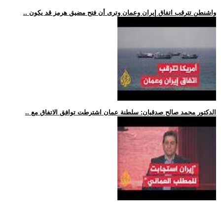
.. واشنطن تترقب اتفاق إيران وعمان وترى أن فتح مضيق هرمز قد يكون
.. الدكتور محمد صالح صدقيان: سلطنة عمان اشترطت توافق الاتفاق مع