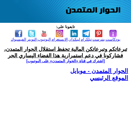
تابعونا على:
بودكاست
بنترست
تيلكرام
لينكدإن
الانستغرام
اليوتيوب
التويتر
الفيسبوك
تبرعاتكم وتبرعاتكن المالية تحفظ استقلال الحوار المتمدن،
فشاركونا في دعم استمرارية هذا الفضاء اليساري الحر
[اشترك في قناة ‫«الحوار المتمدن» على اليوتيوب]
الحوار المتمدن - موبايل
الموقع الرئيسي