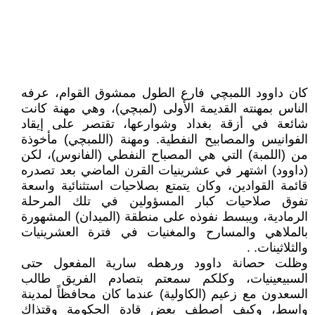
كان داوود اللمبچي فارع الطول ممشوق القوام، عرفه
الناس بمهنته القديمة الأولى (لمبچي)، وهي مهنة كانت
شائعة في أزقة بغداد وشوارعها، تقتصر على إيقاد
الفوانيس والمصابيح النفطية. ومهنة (اللمبچي) مأخوذة
من (اللمبة) التي هي المصباح النفطي (الفانوس)، لكن
(داوود) اشتهر في عشرينيات القرن الماضي بعد تصدره
قائمة القوادين، وكان يتمتع بصلاحيات استثنائية واسعة
تفوق صلاحيات كبار المسؤولين في تلك المرحلة
الرمادية، ويبسط نفوذه على منطقة (الميدان) المشهورة
بالملاهي والمسارح والمغنيات في فترة العشرينيات
والثلاثينات. .
وظلت حصانة داوود ورهطه سارية المفعول حتى
السبيعينيات، وكلكم سمعتم بتصادم الفريق طالب
السعدون مع زعيم (الكاولية) عندما كان محافظاً لمدينة
واسط، وكيف اصطف بعض قادة الحكومة وقتذاك