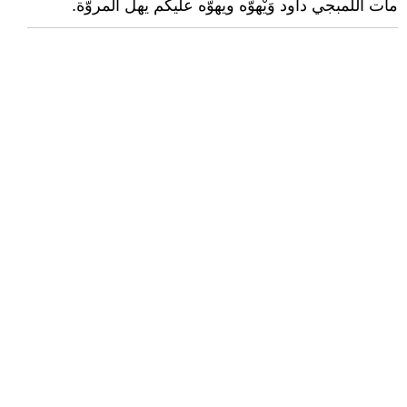
مات اللمبجي داود وَيْهوّه ويهوّه عليكم يهل المروّة.