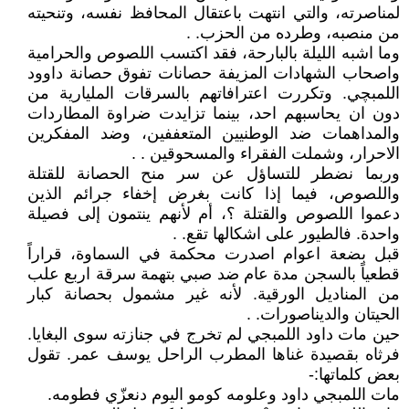
لمناصرته، والتي انتهت باعتقال المحافظ نفسه، وتنحيته
من منصبه، وطرده من الحزب. .
وما اشبه الليلة بالبارحة، فقد اكتسب اللصوص والحرامية
واصحاب الشهادات المزيفة حصانات تفوق حصانة داوود
اللمبچي. وتكررت اعترافاتهم بالسرقات المليارية من
دون ان يحاسبهم احد، بينما تزايدت ضراوة المطاردات
والمداهمات ضد الوطنيين المتعففين، وضد المفكرين
الاحرار، وشملت الفقراء والمسحوقين . .
وربما نضطر للتساؤل عن سر منح الحصانة للقتلة
واللصوص، فيما إذا كانت بغرض إخفاء جرائم الذين
دعموا اللصوص والقتلة ؟، أم لأنهم ينتمون إلى فصيلة
واحدة. فالطيور على اشكالها تقع. .
قبل بضعة اعوام اصدرت محكمة في السماوة، قراراً
قطعياً بالسجن مدة عام ضد صبي بتهمة سرقة اربع علب
من المناديل الورقية. لأنه غير مشمول بحصانة كبار
الحيتان والديناصورات. .
حين مات داود اللمبجي لم تخرج في جنازته سوى البغايا.
فرثاه بقصيدة غناها المطرب الراحل يوسف عمر. تقول
بعض كلماتها:-
مات اللمبجي داود وعلومه كومو اليوم دنعزّي فطومه.