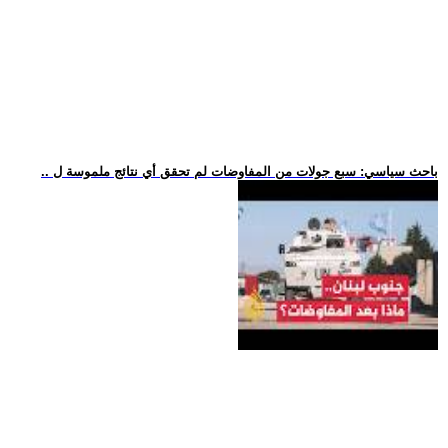
.. باحث سياسي: سبع جولات من المفاوضات لم تحقق أي نتائج ملموسة ل