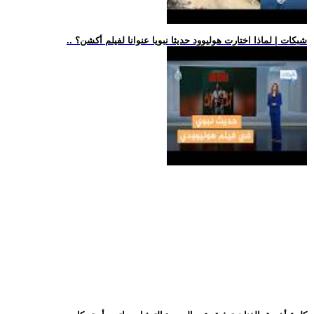
.. شبكات | لماذا اختارت هوليوود حديثا نبويا عنوانا لفيلم أكشن؟