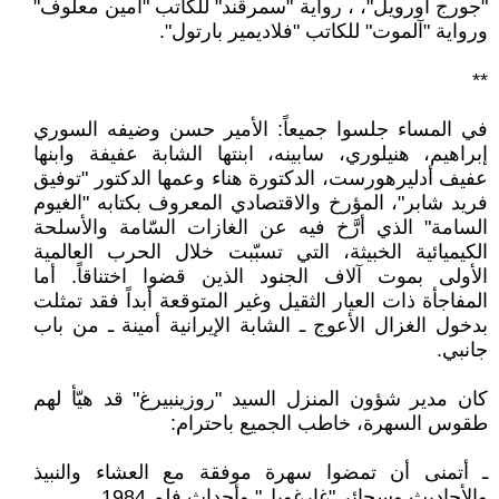
"جورج أورويل"، ، رواية "سمرقند" للكاتب "أمين معلوف"
ورواية "آلموت" للكاتب "فلاديمير بارتول".
**
في المساء جلسوا جميعاً: الأمير حسن وضيفه السوري
إبراهيم، هنيلوري، سابينه، ابنتها الشابة عفيفة وابنها
عفيف أدليرهورست، الدكتورة هناء وعمها الدكتور "توفيق
فريد شابر"، المؤرخ والاقتصادي المعروف بكتابه "الغيوم
السامة" الذي أرَّخ فيه عن الغازات السّامة والأسلحة
الكيميائية الخبيثة، التي تسبّبت خلال الحرب العالمية
الأولى بموت آلاف الجنود الذين قضوا اختناقاً. أما
المفاجأة ذات العيار الثقيل وغير المتوقعة أبداً فقد تمثلت
بدخول الغزال الأعوج ـ الشابة الإيرانية أمينة ـ من باب
جانبي.
كان مدير شؤون المنزل السيد "روزينبيرغ" قد هيّأ لهم
طقوس السهرة، خاطب الجميع باحترام:
ـ أتمنى أن تمضوا سهرة موفقة مع العشاء والنبيذ
والأحاديث وسجائر "غارغويل" وأحداث فلم 1984.