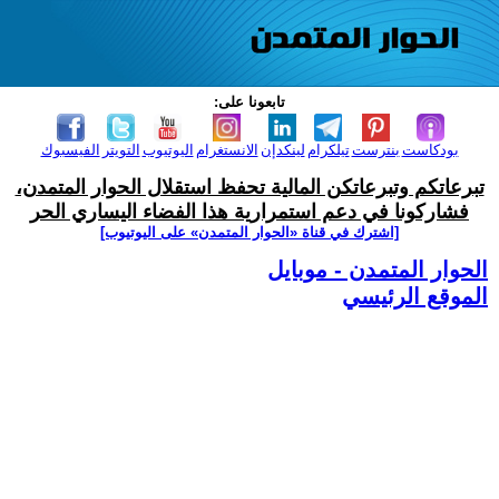
تابعونا على:
بودكاست
بنترست
تيلكرام
لينكدإن
الانستغرام
اليوتيوب
التويتر
الفيسبوك
تبرعاتكم وتبرعاتكن المالية تحفظ استقلال الحوار المتمدن،
فشاركونا في دعم استمرارية هذا الفضاء اليساري الحر
[اشترك في قناة ‫«الحوار المتمدن» على اليوتيوب]
الحوار المتمدن - موبايل
الموقع الرئيسي