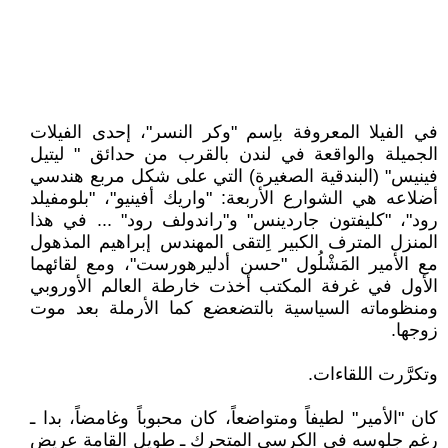
في الفيلا المعروفة باِسم "وكر النسر"، إحدى الفيلات
الجميلة والواقعة في لندن بالقرب من حدائق " ليتيل
فينيس" (البندقية الصغيرة) التي على شكل مربع هندسي
أضلاعه هي الشوارع الأربعة: "واريك أفينيو"، "بلومفيلد
رود"، "كليفتون جاردينس" و"راندولف رود" ... في هذا
المنزل المترف الكبير اِلتقى المهندس إبراهيم المذهول
مع الأمير المَشْلُول "حسن أدليرهورست"، ومع لقائهما
الأول في غرفة المكتب أخذت خارطة العالم الأوروبي
ومنظوماته السياسية بالتضعضع كما الأرملة بعد موت
زوجها.
وتكرَّرت اللقاءات.
كان "الأمير" لطيفاً ومتواضعاً، كان محبوباً وغامضاً، بدا ـ
رغم جلوسه في الكرسي المتحرك ـ طويل القامة عريض