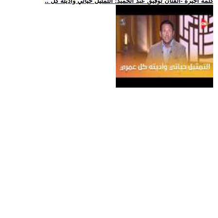
.. كلمة أخيرة -الفنان توفيق عبد الحميد: التمثيل حياتي وأديته كل