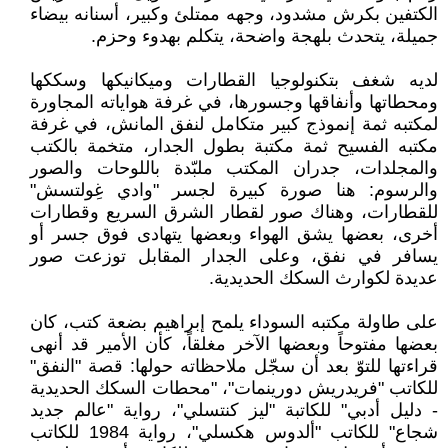
الكتفين بكرش مشدود، وجهه ممتلئ وكبير، أسنانه بيضاء
جميلة، يتحدث بلهجة واضحة، يتكلم بهدوء وحزم.
لديه شغف بتكنولوجيا القطارات وميكانيكها وسككها
ومحطاتها وأنفاقها وجسورها، في غرفة هواياته المجاورة
لمكتبه ثمة إنموذج كبير متكامل لنفق المانش، في غرفة
مكتبه الفسيح ثمة مكتبة بطول الجدار، متخمة بالكتب
والمجلدات، جدران المكتب ملبّدة باللوحات والصور
والرسوم: هنا صورة كبيرة لجسر "وادي غِولتسش"
للقطارات، وهناك صور لقطار الشرق السريع وقطارات
أخرى، بعضها يشق الهواء وبعضها يتهادى فوق جسر أو
يسافر في نفق، وعلى الجدار المقابل توزعت صور
عديدة لكوارث السكك الحديدية.
على طاولة مكتبه السوداء يلمح إبراهيم بضعة كتب، كان
بعضها مفتوحاً وبعضها الآخر مغلقاً، كأن الأمير قد أنهى
قراءتها للتوّ بعد أن سجّل ملاحظاته حولها: قصة "النفق"
للكاتب "فريدريش دورينمات"، "محطات السكك الحديدية
- دليل أدبي" للكاتبة "ليز كنتسلي"، رواية "عالم جديد
شجاع" للكاتب "ألدوس هكسلي"، رواية 1984 للكاتب