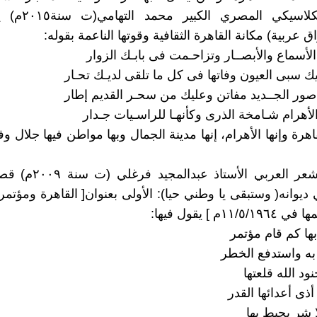
الشاعر الكلاسيكي ال
ق عربية) مكانة القاهرة الثقافية وقوتها الناعمة بقوله:
أسماع والأبصــار وتزاحـمت فى بابـك الزوار
 سبى العيون وفاتها فى كل ما تلقى لديـك تحـار
ور الجــديد مفاتن وعليك من سحـر القديم إطار
أهرام شـامخة الذرى وكأنهـا للراسـيات جـدار
قاهرة وإنها الأهرام، إنها مدينة الجمال وبها مواطن فيها جلال و
ولرحالة الشعر العربي الأستا
 ديوانه( وستبقى يا وطني حيا): الأولى بعنوان[ القاهرة ومؤتم
١١/م ] يقول فيها:
ها كم قام مؤتمر
به واستدفع الخطر
ود الله قلعتها
ذى أعدائها القدر
لا شر يحيط بها