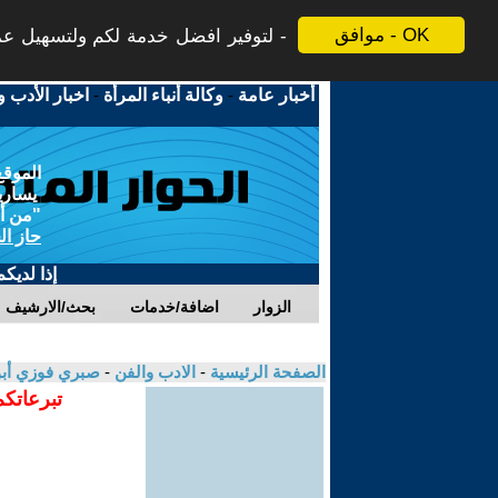
موافق - OK
لتوفير افضل خدمة لكم ولتسهيل عملي
أخبار عامة
-
وكالة أنباء المرأة
-
اخبار الأدب و
الموقع
يسارية
"من أج
حاز ال
إذا لديك
الزوار
اضافة/خدمات
بحث/الارشيف
الصفحة الرئيسية
-
الادب والفن
-
صبري فوزي أب
تبرعاتكم