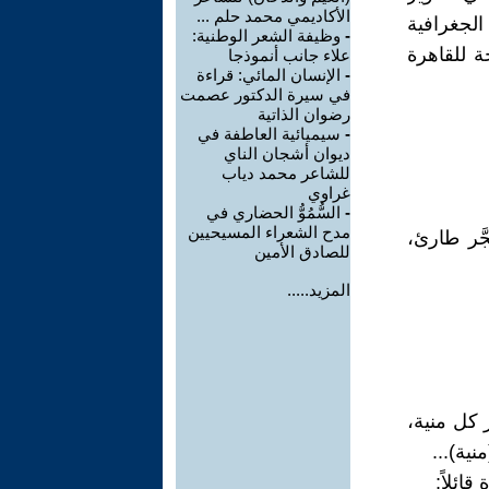
الأكاديمي محمد حلم ...
لجغرافية
-
وظيفة الشعر الوطنية:
 للقاهرة
علاء جانب أنموذجا
-
الإنسان المائي: قراءة
في سيرة الدكتور عصمت
رضوان الذاتية
-
سيميائية العاطفة في
ديوان أشجان الناي
للشاعر محمد دياب
غراوي
-
السُّمُوُّ الحضاري في
مدح الشعراء المسيحيين
َّر طارئ،
للصادق الأمين
المزيد.....
 كل منية،
نية)...