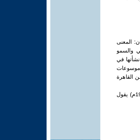
ن: المعنى
ي والسمو
نشأتها في
موسوعات
ن القاهرة
وفي العصر الحديث نجد الشاعر العراقي جميل صدقي الزهاوي (ت1936م) يقول