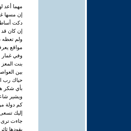
مهما أعد له
إن مسها غ
دكت أساطيل
إن كان قد 
ولم تعظه د
مواقع يعرف
وفي غمار ا
بنت المعز 
بين العواص
حياك رب ا
بأي شكر ه
ويشير شاعرن
كم دولة م
إليك تسعى 
جاءت ترى 
يقودها ثائر