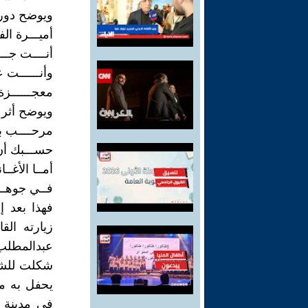
ويوضح دور ا
أميـــرة الف
أنــــت جـــ
وأنــــــت ع
معجــــــزة
ويوضح أثر ا
مرحــــب بـ
حســـبك أن 
أمــا الأغـ
فــي جوهــا
فهذا بعد إ
زيارته الق
عبدالمطلب
شكلت للشعر
يحفل به م
في مدينة ض