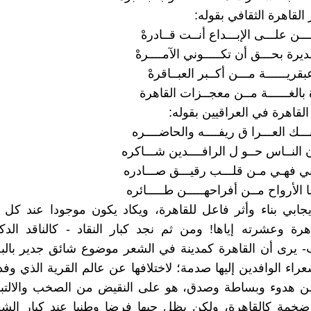
لقاهرة الثقافي بقوله:
ـــن علـــى الإبـــداع أنــت قــادرهْ
ديرة بحـــق أن تكـــــوني الآمــــرهْ
بقريــــــة مـــن أكــبر العبــاقرهْ
 بالغــــــة مــن معجــزات القاهرة
لقاهرة في العراقيين بقوله:
ــك العـــرا ق ريفــــه والحاضــــره
النــاس حــو ل الرافــــدين شـــاكره
ـاني فهـي مـن قلـــب رقيـــق صـــادره
 الأرواح مــن أفراحهـــــن طـــــائره
يجابي بناء وأثر فاعل للقاهرة، ويكاد يكون موجودا عند ك
اهرة وعشرته إياها! ومن ثم نجد كبار النقاد - كالناقد الد
- يرى أن القاهرة كمدينة في الشعر موضوع شائق جدير بال
اء الوافدين إليها صدمة؛ لاختلافها عن عالم القرية الذي وفدو
ن هدوء وبساطة وصدق، هو على النقيض من الصخب والالتبا
خمة كالقاهرة، ولكن يظل حبها فرضا وطنيا عند كبار الشعر