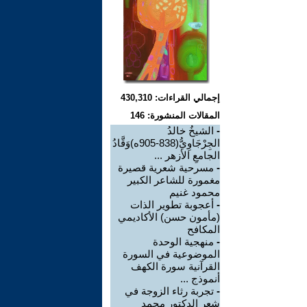
إجمالي القراءات: 430,310
المقالات المنشورة: 146
-
الشيخُ خالدُ
الجِرْجَاوِيُّ(838-905ه)وَقَّادُ
الجامعِ الأزهر ...
-
مسرحية شعرية قصيرة
مغمورة للشاعر الكبير
محمود غنيم
-
أعجوبة تطوير الذات
(مأمون حسن) الأكاديمي
المكافح
-
منهجية الوحدة
الموضوعية في السورة
القرآنية سورة الكهف
أنموذج ...
-
تجربة رثاء الزوجة في
شعر الدكتور محمد