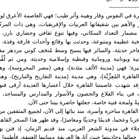
----------------
رة في النفوس وقار وهيبة وأثر طيب؛ فهي العاصمة الأعرق لو
 والأهم بين شقيقاتها العربيات والإفريقيات، وهي ذات المرك
ي مضمار التعداد السكاني، وفيها تنوع ثقافي وحضاري بارز
ية عظيمة ومتنوعة، وحدثت بها وقائع وأحداث فارقة وفذة، و
اخر حديثة، والسائر فيها يسيح وسط مُتحَف كوني مزدهر مف
نية ويونانية ورومانية وقبطية وإسلامية وحديثة. ومن ثم لُقِّ
ثيرة؛ فهي (مدينة الألف مئذنة)، وهي (مصر المحروسة)، وه
و القاهرة المُعِزِّيَّة)، وهي مدينة (مدينة التفاريح والتباريح)، 
د شهدت عاصمتنا القاهرة خلال أعصارها العديدة أرقى فنون
 في بناء القلاع والحصون والأسوار والمدارس والمساجد، م
ةً ولمحة فنية خاصة، جعلتها حاضرة بيننا حتى الآن.
لقاهرة ساحرة وآسرة، منذ بنائها إلى الآن، لجميع المثقفين من
ربا وعجما، قديمًا وحديثًا ومعاصرًا، وقد ظهر هذا السحر القاه
لاء في مدونة الشعر العربي، منذ قديم الزمان، إذ فتن به
مالها وجاذبيتها حيث آثارها العريقة ومبانيها العتيقة، فأطنبو