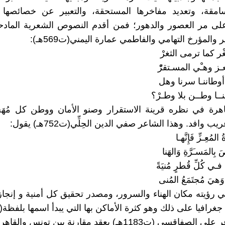
سامقة، وتعديد مفاخرها المستحقة، والتعبير عن خصائصها ا
لى مر العصور والدهور؛ فمن أقدم النصوص الشعرية المادحة
والمؤرخ التهامي والفاطمي عمارة اليمني(ت569هـ):
ْر كما ترمى الثغرْ
ـز وهـْي المسـتقرّْ
أوطاننـا سرنا وهل
ــا وطــن بلا وطـرْ؟
اهرة في نظره قرينة الاستقرار وصنو الأمان ووطن كل مُهَج
 وافد. وهذا الشاعر صفي الدين الحِلِّي(ت752هـ) يقول:
 المُعِـزِّ فَإِنَّهـا
َ بِالمَسـَرَّةِ وَالهَنا
 فـي كُلِّ قُطرٍ مُنيَةً
وَهيَ مُجتَمَعُ المُنى
ي رؤيته مكان الهناء والسرور، ومصدر تحقيق كل أمنية و إنجاز
 جغرافيا على ذلك وهو كثرة الأماكن بها التي يبدأ اسمها بلفظة(م
 (ت1183هـ) يعقد مقارنة بين تونس والقاهرة قائلاً: