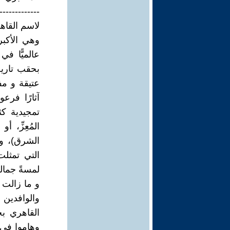
-------------
لاسم القاه
وهي الأكبر
عالميًّا ف
بحقب تاريخ
عتيقة و مف
آثارًا فرعو
تمجيدية ك
المُعِزِّ، أ
الشرق)، وق
التي تمثلت
لمسةً جمالي
و ما زالت ا
والوافدين ع
القاهري بج
وهاموا في ج