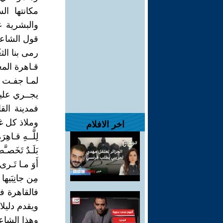
مكانتها ال
والبشرية ع
قول الشاعر 
رمى بنا الثغ
قـاهرة المع
لمـا جفـت 
يجــري علين
فمدينة الق
وملاذ كل غريب
اخر الافلام
لِلَّــهِ قـاهِرَةُ
بَلَـدٌ تَخَصـَّص
أَوَ مـا تَـرى
مِن جانِبَيها 
فالقاهرة ف
ويقدم دليلا
وهذا الشاعر علي الصفاقسي