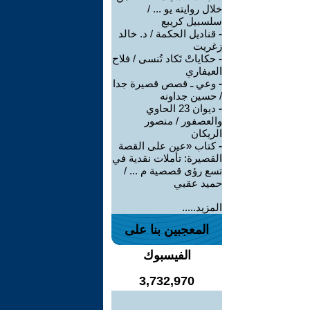
خلال روايته يو ... /
سلسبيل كريبع
-
قناديل الحكمة / د. خالد
زغريت
-
حكاياتْ تَكاد تُنسى / فلاح
العيفاري
-
وعي ـ قصص قصيرة جدا
/ حسين جداونه
-
ديوان 23 الحاوي
والعصفور / منصور
الريكان
-
كتاب «عين على القصة
القصيرة: تأملات نقدية في
تسع رؤى قصصية م ... /
حميد عقبي
المزيد.....
المعجبين بنا على
الفيسبوك
3,732,970