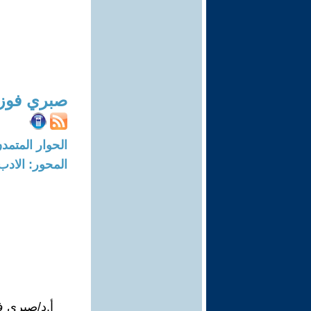
صبري فوز
الحوار المتمدن-العدد: 7486 - 3
المحور: الادب
أ.د/صبري 