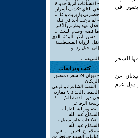
-
اكتشافات أثرية جديدة
مصري الكبير محمد التهامي(ت سنة٢٠١٥م) يصور في
في ألتاي تكشف أسرار
حضارتي بازيريك وأفا ...
-
لم يرغب أحد في نيله
خلال عهد بطرس الأكبر..
ما قصة -وسام السك ...
-
حسن بايكر: المؤثر الذي
نقل الرواية الفلسطينية
إلى -جيل زد- و ...
فيها للسحر
المزيد.....
كتب ودراسات
ذ عبدالمجيد فرغلي (ت سنة ٢٠٠٩م) قصيدتان عن
-
ديوان 24 شعر / منصور
الريكان
ر دول عدم
-
القصة الشاعرة والوعي
الجمعي الحداثي/ مقاربة
في دور القصة الش ... /
ربيحة الرفاعي
-
تصاوير لية الظمأ /
السمّاح عبد الله
-
ثلاثاءات عابر سبيل /
السمّاح عبد الله
-
ملامــح التجريــب في
كتابـات السيـد حـافظ من