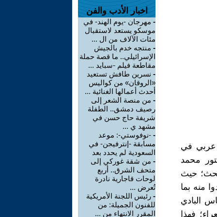
اخبار الأدب والفن
-
مهرجان -يوم الهند- في
موسكو يستعد لاستقبال
مئات الآلاف من ال ...
-
منتجه خدم بالجيش
الإسرائيلي.. ما قصة حملة
مقاطعة فيلم -سبايد ...
-
نسرين طافش تستعيد
«الروقان» من كواليس
أحدث أعمالها الغنائية ...
-
من منصة الشعر إلى
رصيف دمشق.. الطفلة
شريفة حاج حسن في
مشهد ي ...
-
-نوفوستي-: موعد
مسابقة -إنترفيجن- في
ل عربي في
السعودية لم يحدد بعد
كتور محمد
-
من شقة غوركي إلى
متحف الشرق.. أربع
بحث؛ حيث
لوحات قاجارية نادرة
ا منه بما
تُعرض ...
-
رئيس اللجنة الأمريكية
س البادي
للفنون الجميلة: من
اء؛ فهذا
المقرر الانتهاء من ...