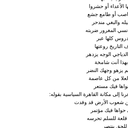
ا الأعداء أو حشروا
اصب أو طامع جشع
ه والبغي مندحر
نسي المغرور ضربته
روس كلها عبر
 التاريخ روعتها
لدياجي الوجه يزدهر
بهذا أنت شامخة
م يزهو وجهك النضر
لعلا من كل عاصمة
واها فيك مستعر
ا إلى مكانة القاهرة السياسية بقوله:
ن شعوب الأرض قد وفدت
حواها فيك مؤتمر
قلعة للسلم تحرسه
 للحق ينتصر