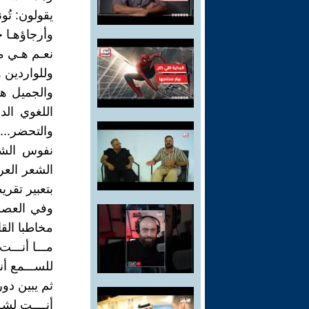
يقولون: تُ
وأرجاؤهـا جن
نعـم هـي مص
وللواردين ه
والجميل هن
اللغوي ال
والتحضر...
نفوس الشع
الشعر العر
بتعبير تقر
مخاطبا القا
مـــا أنـــت
للســـمع أنـ
ثم يبين دور
أنــــت لشـ