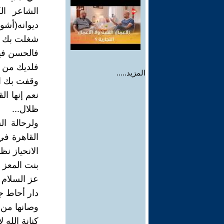
ديوانه(أشوا
شغلت بك ال
فالحسن فيك
فلديك من ص
المزيد.....
وقفت بك ال
نعم إنها ال
ظلال...
القاهرة في
الانحياز نظمها في ٥/١٩٦٤
بنت المعز ب
عز السلام 
دار أحاط جن
وصانها من أ
كنانة الله 