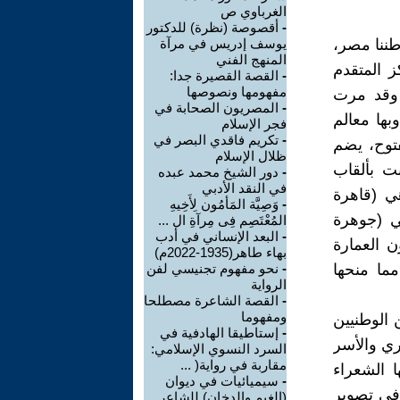
الغرباوي ص
-
أقصوصة (نظرة) للدكتور
طننا مصر،
يوسف إدريس في مرآة
المنهج الفني
ز المتقدم
-
القصة القصيرة جدا:
مفهومها ونصوصها
، وقد مرت
-
المصريون الصحابة في
بها معالم
فجر الإسلام
-
تكريم فاقدي البصر في
توح، يضم
ظلال الإسلام
بت بألقاب
-
دور الشيخ محمد عبده
في النقد الأدبي
ي (قاهرة
-
وَصِيَّة المَأمُون لِأَخِيهِ
وهي (جوهرة
المُعْتَصِم فِی مِرآةِ ال ...
-
البعد الإنساني في أدب
 العمارة
بهاء طاهر(1935-2022م)
ما منحها
-
نحو مفهوم تجنيسي لفن
الرواية
-
القصة الشاعرة مصطلحا
ومفهوما
 الوطنيين
-
إستاطيقا الهادفية في
ري والأسر
السرد النسوي الإسلامي:
مقاربة في رواية( ...
ا الشعراء
-
سيميائيات في ديوان
ا في تصوير
(الغيم والدخان) للشاعر