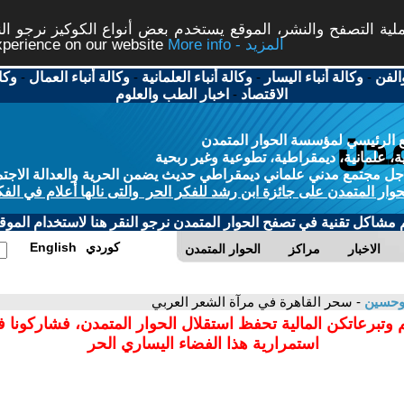
ة التصفح والنشر، الموقع يستخدم بعض أنواع الكوكيز نرجو النق
More info - المزيد
experience on our website
الفن
-
وكالة أنباء اليسار
-
وكالة أنباء العلمانية
-
وكالة أنباء العمال
-
وكا
الاقتصاد
-
اخبار الطب والعلوم
 الرئيسي لمؤسسة الحوار المتمدن
، علمانية، ديمقراطية، تطوعية وغير ربحية
ل مجتمع مدني علماني ديمقراطي حديث يضمن الحرية والعدالة الاجتم
حوار المتمدن على جائزة ابن رشد للفكر الحر والتى نالها أعلام في الفك
م مشاكل تقنية في تصفح الحوار المتمدن نرجو النقر هنا لاستخدام الموقع
كوردي
English
الاخبار
مراكز
الحوار المتمدن
وحسين
- سحر القاهرة في مرآة الشعر العربي
 وتبرعاتكن المالية تحفظ استقلال الحوار المتمدن، فشاركونا 
استمرارية هذا الفضاء اليساري الحر