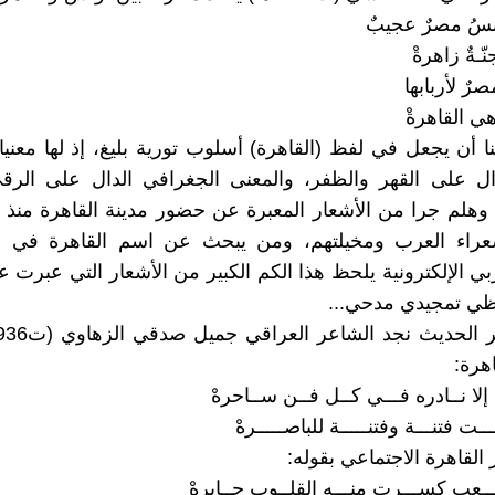
ونسُ مصرٌ عجيبٌ
ّـةٌ زاهرةْ
رٌ لأربابها
ي القاهرةْ
ا أن يجعل في لفظ (القاهرة) أسلوب تورية بليغ، إذ لها معنيا
دال على القهر والظفر، والمعنى الجغرافي الدال على الرق
 وهلم جرا من الأشعار المعبرة عن حضور مدينة القاهرة منذ 
راء العرب ومخيلتهم، ومن يبحث عن اسم القاهرة في 
بي الإلكترونية يلحظ هذا الكم الكبير من الأشعار التي عبرت ع
يظي تمجيدي مدحي...
هرة:
 إلا نــادره فـــي كــل فــن ســاحرهْ
ــت فتنـــة وفتنـــــة للباصـــــرهْ
 القاهرة الاجتماعي بقوله:
ــعب كســـرت منـــه القلــوب جــابرهْ