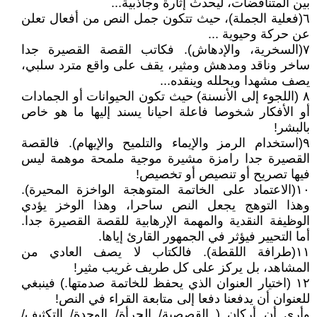
بين المتناقضات، ليحدث إثارة وجاذبية...
٦(فعلية الجملة)، حيث تتكون جمل النص من أفعال تعلن
عن حركة وحيوية ...
٧(السخرية، والإدهاش). فكاتب القصة القصيرة جدا
ساخر وناقد ومدهش ومثير، يقف على واقع مترد سلبي،
يصف مشهدا ويحلله وينقده...
٨ (اللجوء إلى الأنسنة) حيث تكون الحيوانات أو الجمادات
أو الأفكار شخوصا فاعلة احيانا يسند إليها ما هو خاص
بالبشر!
٩(استخدام الرمز والإيماء والتلميح والإيهام). فالقصة
القصيرة جدا رامزة مشيرة موجية ملمحة موهمة ليس
فيها تصريح أو تنصيص أو تخصيص!
١٠(الاعتماد على الخاتمة المتوهجة الواخزة المحيرة).
وهذا التوهج يجعل النص ساحرا، وهذا الوخز يؤدي
الوظيفة النقدية والمهمة الإرهابية للقصة القصيرة جدا.
أما التحيير فيؤثر في الجمهور القارئ إياها.
١١(طرافة اللقطة). فالكتاب لا يصف العادي من
المشاهد، بل يركز على كل طريف غريب مثير!
١٢ (اختيار العنوان الذي يحفظ للخاتمة صدمتها.) فينبغي
للعنوان أن يدفعنا دفعا إلى متابعة القراء في النص!
وأرى أن أركان ( القصصية/ الجرأة/ الوحدة/ التكثيف/