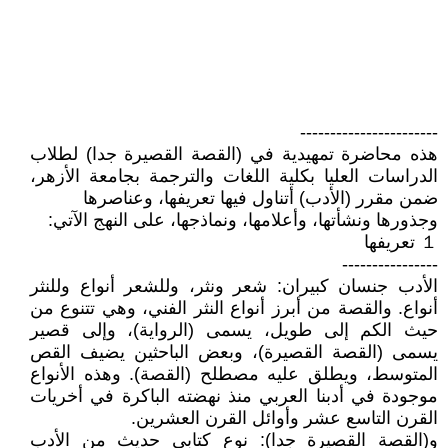
-----------------------
هذه محاضرة تمهيدية في (القصة القصيرة جدا) لطلاب
الدراسات العليا بكلية اللغات والترجمة بجامعة الأزهر،
ضمن مقرر (الأدب) أتناول فيها تعريفها، وعناصرها
وجذورها ونشأتها، وأعلامها، ونماذجها، على النهج الآتي:
１ تعريفها
----------------
الأدب جنسان كبيران: شعر ونثر، وللشعر أنواع وللنثر
أنواع. والقصة من أبرز أنواع النثر الفني، وهي تتنوع من
حيث الكم إلى طويل، يسمى (الرواية)، وإلى قصير
يسمى (القصة القصيرة)، وبعض الباحثين يضيف القص
المتوسط، ويطلق عليه مصطلح (القصة). وهذه الأنواع
موجودة في أدبنا العربي منذ نهضته الباكرة في أخريات
القرن التاسع عشر وأوائل القرن العشرين.
و(القصة القصيرة جدا): نوع كتابي حديث من الأدب