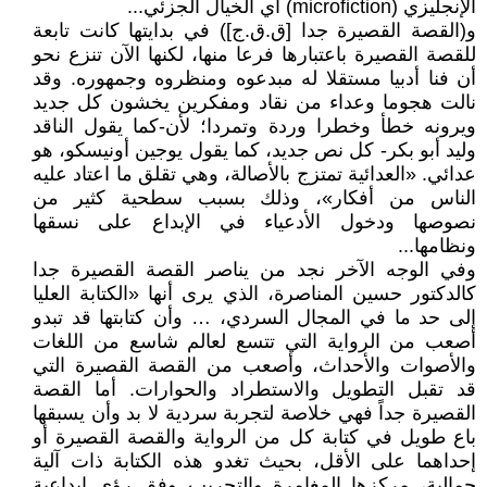
الإنجليزي (microfiction) أي الخيال الجزئي...
و(القصة القصيرة جدا [ق.ق.ج]) في بدايتها كانت تابعة
للقصة القصيرة باعتبارها فرعا منها، لكنها الآن تنزع نحو
أن فنا أدبيا مستقلا له مبدعوه ومنظروه وجمهوره. وقد
نالت هجوما وعداء من نقاد ومفكرين يخشون كل جديد
ويرونه خطأ وخطرا وردة وتمردا؛ لأن-كما يقول الناقد
وليد أبو بكر- كل نص جديد، كما يقول يوجين أونيسكو، هو
عدائي. «العدائية تمتزج بالأصالة، وهي تقلق ما اعتاد عليه
الناس من أفكار»، وذلك بسبب سطحية كثير من
نصوصها ودخول الأدعياء في الإبداع على نسقها
ونظامها...
وفي الوجه الآخر نجد من يناصر القصة القصيرة جدا
كالدكتور حسين المناصرة، الذي يرى أنها «الكتابة العليا
إلى حد ما في المجال السردي، … وأن كتابتها قد تبدو
أصعب من الرواية التي تتسع لعالم شاسع من اللغات
والأصوات والأحداث، وأصعب من القصة القصيرة التي
قد تقبل التطويل والاستطراد والحوارات. أما القصة
القصيرة جداً فهي خلاصة لتجربة سردية لا بد وأن يسبقها
باع طويل في كتابة كل من الرواية والقصة القصيرة أو
إحداهما على الأقل، بحيث تغدو هذه الكتابة ذات آلية
جمالية، مركزها المغامرة والتجريب وفق رؤى إبداعية