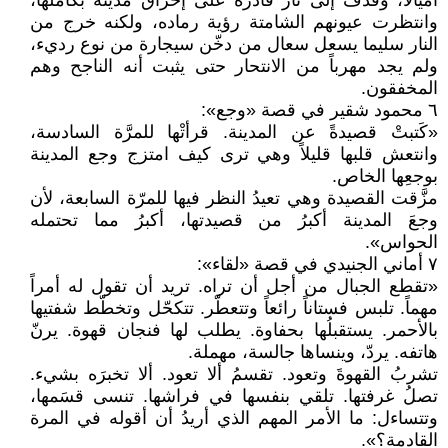
أميالا، وقذف إلى نار قادرة على إحراق مدينة بكاملها،
وانتظرت عيونهم الشامتة رؤية رماده، ولكنه خرج من
النار سليما يسعل سعال من دخّن سيجارة من نوع رديء،
ولم يجد مهرباً من الانتحار حتى يثبت أنه الناجح وهم
المخفقون.
٦ محمود شقير في قصة «وجع»:
«كَتبتْ قصيدةً عن المدينة. قرأتْها للمرَّة السادسة،
وانتعش قلبها قليلاً وهي ترى كيف امتزج وجع المدينة
بوجعِها الخاص.
مزَّقت القصيدة وهي تعيدُ النظر فيها للمرّة السابعة، لأن
وجعَ المدينة أكبرُ من قصيدتها، أكبرُ مما تحتمله
الحواس».
٧ أماني الجنيدي في قصة «لقاء»:
«تقطع الجبال من أجل أن تراه. تريد أن تقول له أمراً
مهماً. تلبس فستاناً رائعاً وتتعطّر. تتكحّل وتخطّط شفتيها
بالأحمر. يستقبلُها بحفاوة. يطلب لها فنجان قهوة. يرنّ
هاتفه. يردّ، وينساها جالسة، مهملة.
تشربُ القهوةَ وتعود. تقسمُ ألا تعود. ألا تخبرَه بشيء.
تصلُ غرفتها. تلقي بنفسها في فراشها. تنسى قسَمها،
وتتساءل: ما الأمر المهم الذي أريدُ أن أقوله في المرة
القادمة؟».