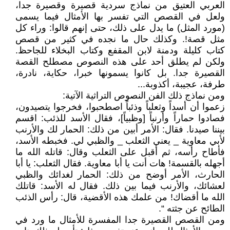
العربي العتيق من نماذج سردية قصيرة وقصيرة جدا،
ولعل في القصص التي تفسر بها الأمثال فيما يسمى
(مورد المثل) ما يدل على ذلك، حتى إنهم قالوا: وراء كل
مثل قصة!. وكذلك حال ما نجده في كثير من قصص
كتاب كليلة ودمنة لابن المقفع وكتاب البخلاء للجاحظ.
ولكن لم يطلق أحد على هذه النصوص مصطلح القصة
القصيرة جدا. بل كانوا يسمونها خبرا، حكاية، نادرة،
طرفة، عجيبة، أكذوبة...
ومن نماذج ذلك الفن النصوص التراثية الآتية:
زعموا أن أسداً وثعلباً وذئباً اصطحبوا، فخرجوا يتصيدون،
فصادوا حماراً وأرنباً [وظبياً]، فقال الأسد للذئب: اقسم
بيننا صيدنا. فقال: الأمر أبين من ذلك: الحمار لك والأرنب
لأبي معاوية _ يعني الثعلب _ والظبي لي. فخبطه الأسد،
فأطاح رأسه، ثم أقبل على الثعلب وقال: قاتله الله ما
أجهله بالقسمة! هات أنت يا أبا معاوية. فقال الثعلب: يا أبا
الحارث، الأمر أوضح من ذلك: الحمار لغدائك والظبي
لعشائك، والأرنب فيما بين ذلك. فقال له الأسد: قاتلك
الله ما أقضاك! من علمك هذه الأقضية، قال: رأس الذئب
الطائح عن جثته “.
ومن القصص القصيرة جدا المفسرة للأمثال ما ورد في