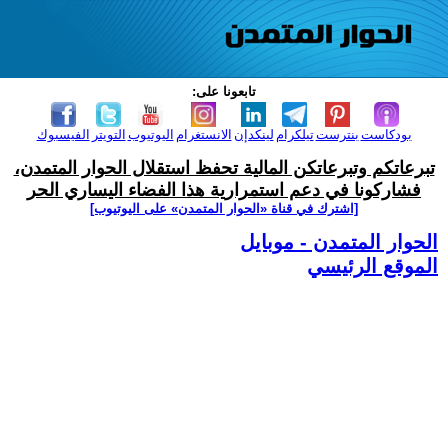
تابعونا على:
بودكاست
بنترست
تيلكرام
لينكدإن
الانستغرام
اليوتيوب
التويتر
الفيسبوك
تبرعاتكم وتبرعاتكن المالية تحفظ استقلال الحوار المتمدن،
فشاركونا في دعم استمرارية هذا الفضاء اليساري الحر
[اشترك في قناة ‫«الحوار المتمدن» على اليوتيوب]
الحوار المتمدن - موبايل
الموقع الرئيسي