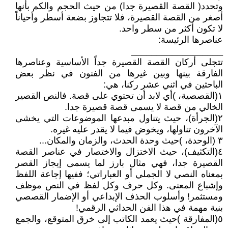
وتحدد( القصة القصيرة جدا) من حيث الحجم والكم بأنها
أصغر من القصة القصيرة، فلا تتجاوز بضعة أسطر وأحياناً
لا تكون أكثر من سطر واحد.
عناصرها الرئيسة:
__________________
تتجلى أركان القصة القصيرة جداً الأساسية وعناصرها
الفارقة بينها وبين غيرها من الفنون في نظر بعض
الباحثين في اثني عشر ركنا، هي:
١(القصصية، )أي لابد أن تحتوي على قصة. فالنص القصير
الخالي من قصة لا يسمى قصة قصيرة جدا.
٢(الجرأة)، حيث يتناول مبدعها الموضوعات التي يخشى
الآخرون تناولها، ويخوض فيما لا يقدر عليه غيره.
٣ (الوحدة، )حيث وحدة الحدث، والزمان والمكان...
٤(التكثيف)، حيث الاختزال والاختصار في عناصر القصة
القصيرة جدا، فهي مثال بارز لما يسمى إيجاز القصر
بمعناه النصي لا الجملي أو العباراتي؛ ففيها إجاعة اللفظ
وإشباع المعنى. وكل حرف وكل لفظ في النص موظف
ومستثمر! وأسلوب الحذف الإبداعي أو الإضمار القصصي
بنية مهمة في هذا الفن الحداثي الرقمي!
٥(المفارقة )حيث يعمد الكاتب إلى خرق المتوقع، والجمع