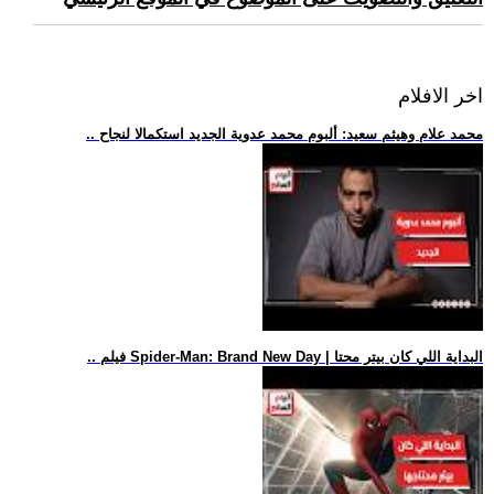
اخر الافلام
.. محمد علام وهيثم سعيد: ألبوم محمد عدوية الجديد استكمالا لنجاح
.. فيلم Spider-Man: Brand New Day | البداية اللي كان بيتر محتا