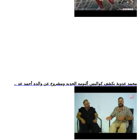
.. محمد عدوية يكشف كواليس ألبومه الجديد ومشروع عن والده أحمد عد