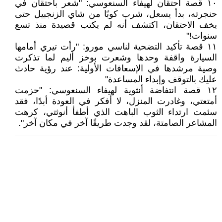
١٠ قصة احتقان لهيفاء السنعوسي: "شعر باحتقان في
حنجرته، بدأ يسعل، شرب كوبًا من شاي الزنجبيل حتى
يخف الاحتقان، اكتشف أنه لم يكتب قصيدة منذ تسع
سنوات!"
١١ قصة تأكيد التضحية لناسي مورو: "رأت تيري أمامها
السيارة واقفة وحدها وشعرت بوخز أليم لما تذكرت
وصية مرشدها في الإسعافات الأولية: عند رؤية حادث
عليك بالتوقف وإبداء المساعدة"
١٢ قصة انتفاضة أنثوية لهيفاء السنعوسي: "حزمت
أمتعتي، وغادرت المنزل، لا أفكر في العودة أبدًا، فقد
سئمت ارتداء الثوب الباهت الذي أطفأ أنوثتي، كرهت
المشاعر الصامتة، لقد وجدت طريقًا آخر في مكان آخر".