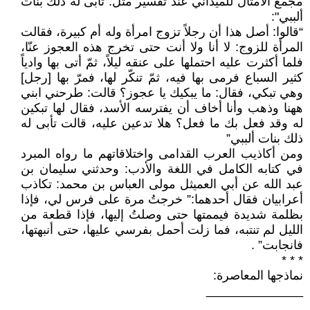
مجمع الأمثال للميداني عند تفسير مثل: تأبى له ذلك بنات
ألببي":
“قالوا: أصل هذا أن رجلاً تزوج امرأة وله أم كبيرة، فقالت
المرأة للزوج: لا أنا ولا أنت حتى تخرج هذه العجوز عنّا،
فلما أكثرت عليه احتملها على عنقه ليلاً، ثمّ أتى بها وادياً
كثير السباع فرمى بها فيه، ثمّ تنكّر لها، فمرّ بها [رجل]
وهي تبكي، فقال: ما يبكيك يا عجوز؟ قالت: طرحني ابني
ههنا وذهب وأنا أخاف أن يفترسه الأسد، فقال لها تبكين
له وقد فعل بك ما فعل؟ هلا تدعين عليه، قالت تأبى له
ذلك بنات ألببي”
ومن أكاذيب العرب القدامى واختلاقاتهم ما رواه المبرد
في كتابه الكامل في اللغة والأدب: وحدثني سليمان بن
عبد الله عن أبي العميثل مولى العباس بن محمد: تكاذب
أعرابيان فقال أحدهما:” خرجتُ مرة على فرس لي، فإذا
بظلمة شديدة فيممتها حتى وصلتُ إليها، فإذا قطعة من
الليل لم تنتبه، فما زلت أحمل بفرسي عليها، حتى أنبهتها،
فانجابت” .
* * *
نماذجها المعاصرة:
______________