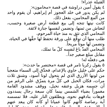
القتيلة عذراء!
٤ يقول أمين دراوشة في قصة «محامون»:
لم يكن يدور في خلد العجوز أم إبراهيم، أن يقوم واحد
من ألمع المحامين، بفعل ذلك.
كانت نيتها تتجه إلى بيع قطعة أرض صغيرة وحسب،
لتعتاش من ثمنها، وتضمن لنفسها جنازة لائقة.
المحامي الذي تثق به منذ حياة المرحوم،
طلب منها أن توقِّع على ورقة تحفظ لها حقَّها في الحياة،
وتضمن لها موتاً مريحاً.
المحامي الفذّ باعَ لنفسه كلّ ما تملك،
مقابل مبلغ صغير جداً..
هي دفعتْه له!
٥ يقول زكريا تامر في قصة «مختصر ما حدث»:
حكم على خليل حاوي بالإعدام، فحدَّق إلى السماء متعجباً
من لونها الأزرق الذي لم يتحول لونا أسود، وشنق ثلاث
مرات، فكان الحبل في كلّ مرة يتمزّق على الرغم من
أن جسمه هزيل وعنقه نحيل، ووقف مشدود القامة
مغموراً بضياء الشمس بينما كان سبعة رجال يسددون
فوهات بنادقهم نحوه، ويطلقون النار عليه، فلا تمسسه
أية رصاصة كأنهم كانوا عميانا أو كأنه كان يبعد عنهم