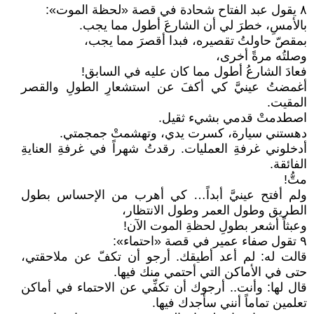
٨ يقول عبد الفتاح شحادة في قصة «لحظة الموت»:
بالأمسِ، خطرَ لي أن الشارعَ أطول مما يجب.
بمقصّ حاولتُ تقصيره، فبدا أقصرَ مما يجب،
وصلتُه مرةً أخرى،
فعادَ الشارعُ أطول مما كان عليه في السابق!
أغمضتُ عينيَّ كي أكفَ عن استشعارِ الطولِ والقصر
المقيت.
اصطدمتْ قدمي بشيء ثقيل.
دهستني سيارة، كسرت يدي، وتهشمتْ جمجمتي.
أدخلوني غرفةِ العمليات. رقدتُ شهراً في غرفةِ العنايةِ
الفائقة.
متُّ!
ولم أفتح عينيَّ أبداً… كي أهرب من الإحساس بطول
الطريق وطول العمر وطول الانتظار،
وعبثاً أشعر بطولِ لحظةِ الموت الآن!
٩ تقول صفاء عمير في قصة «احتماء»:
قالت له: لم أعد أطيقك. أرجو أن تكفّ عن ملاحقتي،
حتى في الأماكن التي أحتمي منك فيها.
قال لها: وأنت.. أرجوك أن تكفِّي عن الاحتماء في أماكن
تعلمين تماماً أنني سأجدك فيها.