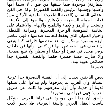
المفارقة) موجودة فيما سبقها من فنون، لا سيما أمها
وأصلها وجنسها الرئيس (القصة القصيرة)، وكذا في الفن
الحداثي المسمى (القصة الشاعرة). أما بقية الأركان من(
فعلية الجملة السخرية والإدهاش، واللجوء إلى الأنسنة،
واستخدام الرمز والإيماء والتلميح والإيهام، والاعتماد على
الخاتمة المتوهجة الواخزة المحيرة، وطرافة اللقطة،
واختيار العنوان الذي يحفظ للخاتمة صدمتها ) فهي عناصر
بارزة ومميزة ويمكن أن نعد معظمها فارقة، كما ينبغي
أن نضيف في الخصائص أنها فن كتابي، وأنها فن خاطف
برقي محدد في فقرة أو جملة أو سطر، ولا تبلغ صفحة،
وإلا صارت قصة قصيرة فقط! والقصة القصيرة جدا
خصائص لغوية بينة.
جذورها:
_______
بعض الباحثين يذهب إلى أن القصة القصيرة جدا غربية
النشأة، وأن العرب لم يعرفوها ولم يبدعوا على نسقها
قديما أو حديثا. وأن أول معرفتهم بها كانت عن طريق
الغرب؛ فهي فن أدبي مستورد!
والحق أن هذا الفن موجود في تراثنا العربي، بشكل
يناسب العقل العربي والبيئة العربية، فلا يخلو الأدب