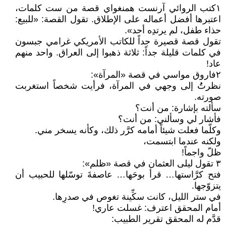
١كتب الروائي آرنست همنغواي قصة من ست كلمات،
اعتبرها أفضل أعماله على الإطلاق. تقول القصة: «للبيع:
حذاء طفل، لم يرتدِه أحد».
تقول قصة قصيرة جداً للكاتب الأمريكي غرامي جبسون
في كلمات قليلة جداً: ثلاثة ذهبوا إلى العراق. واحد منهم
عاد!
٢فاروق مواسي في قصة «المرآة»:
نظرتُُ إلى وجهي في المرآة، فرأيت شخصاً استغربت
صورته.
سألته بإشارة: من أنت؟
فأشار لي وسألني: من أنت؟
وكلّما فعلت شيئاً أمامه كرَّر ذلك، وكأنه يسخر مني.
ولكنه عندما ابتسمت،
ظلّ واجماً!
٣ تقول ليلى العثمان في قصة «ظلم»:
فتح كرَّاستها… قرأ بوحَها… عاصفةَ توسّلها للحبيب أن
يتزوّجها.
في ستر الليل، كانت سكِّينة تغوص في صدرِها.
أمام المحقق اعترف: غسلت عاري!
قدَّم له المحقق تقرير الطبيب: