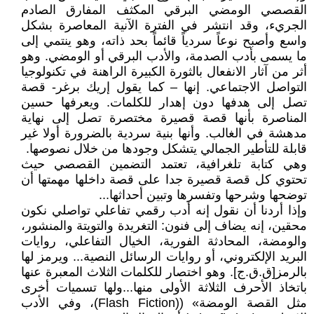
القصصي الومضي البرقي المكثف المفارق الصادم
الجريء، وقد انتشر في الفترة الآنية المعاصرة بشكل
واسع وأصبح نوعاً سردياً قائماً بحد ذاته، وهو ينتمي إلى
ما يسمى بأدب الصدمة، والأدب البرقي أو الومضي. وهو
أثر من آثار الانفعال بالثورة الكبيرة الراهنة في تكنولوجيا
التواصل الاجتماعي. إنها – كما يقول إريك برغر- قصة
تصل إلى هدفها دون إهدار للكلمات. ويعرفها حسين
المناصرة بأنها قصة قصيرة مختصرة تصل إلى نهاية
مدهشة في الغالب. وأنها بنية سردية بالضرورة أولا غير
قابلة للتأطير الجمالي يتشكل وجودها من خلال نصوصها.
وهي كتابة تلغرافية، تعتمد التضمين القصصي حيث
تحتوي كل قصة قصيرة جدا على قصة داخلها مهمتها أن
توضحها وشرحها وتفسرها وتبين أحداثها...
وإذا أردنا أن نقول إنه أدب رقمي تفاعلي تواصلي نكون
محقين، إنه يضاف إلى فنون: التغريدة والتويتة والمنشور،
والومضة، المحادثة الفورية، الخيال التفاعلي، روايات
البريد الإلكتروني، أو روايات الرسائل النصية... ويرمز لها
بالرمز[ق.ق.ج]. وهو اختصار للكلمات الثلاث المعبرة عنها
باتخاذ الأحرف الثلاثة الأولى منها...ولها تسميات أخرى
مثل القصة الومضة» ((Flash Fiction)، وفي الأدب