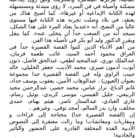
متمكنة وأصيلة في فن السرد، لا رؤى مبتدئة ومستسهلة
لهذه الكتابة الإبداعية أو غيرها»، كما أصبح هناك من
يعتقد، في بلاد وصلت تجربة هذه الكتابة فيها مستوى
عالياً من النضج، أنه «عندما يعتاد المرء على هذا الشكل،
سيجد أنه من الصعب جداً أن يتخلى عنه». كما ينقل
ويقرر الدكتور وليد أبو بكر في تأصيله هذا الفن.
من أهم الأدباء الذين كتبوا القصة القصيرة جداً في
العراق محمود أحمد السيد، غائب طعمة فرمان،
عبدالملك نوري، عبدالمجيد لطفي، عبدالحق فاضل، ذنون
أيوب، أدمون صبري، محمد الأديب، جعفر الخليلي، خالد
حبيب الراوي وله في القصة القصيرة جدا مجموعة
بعنوان (العيون) ، عبدالوهاب الأمين، يعقوب يوسف حداد،
غانم الدباغ، نزار عباس، محمد خضير، عبدالرحمن مجيد
الربيعي، جليل القيسي، موسى كريدي، نوئيل رسام،
غازي العبادي، عبدالستار ناصر، هيثم بهنام، حمدي
مخلف، وارد بدر السالم، أمجد توفي.. وغيرهم...
إن (القصة القصيرة جدا) محتاجة إلى قراءات و
ومقاربات ومفاتشات! وما زالت مفتقرة إلى النصوص
الأدبية الفذة المحلقة القادرة على الحضور والتأثير
والجاذبية!