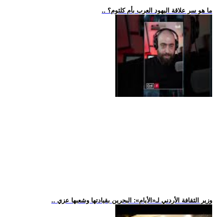
.. ما هو سر علاقة اليهود العرب بأم كلثوم؟
.. وزير الثقافة الأردني لـ«الأيام»: البحرين بقيادتها وشعبها عزي