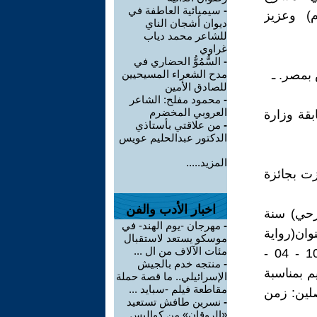
-
سيميائية العاطفة في
شعري العربي بعد الأستاذين الرائدين أحمد شوقي(1868-1932م) وعزيز
ديوان أشجان الناي
للشاعر محمد دياب
غراوي
-
السُّمُوُّ الحضاري في
بمصر. ـ
مدح الشعراء المسيحيين
للصادق الأمين
-
محمود مفلح: الشاعر
العروبي المخضرم
1951، فازت في مسابقة وزارة
-
من علاقتي بأستاذي
الدكتور عبدالحليم عويس
المزيد.....
زت بجائزة
اخبار الأدب والفن
رحي) سنة
-
مهرجان -يوم الهند- في
وان(رواية
موسكو يستعد لاستقبال
مئات الآلاف من ال ...
المصاهرة)، وهي منشورة في العدد(301) من مجلة الرسالة بتاريخ: 10 - 04 -
-
منتجه خدم بالجيش
يم بمناسبة
الإسرائيلي.. ما قصة حملة
مقاطعة فيلم -سبايد ...
صلين: زمن
-
نسرين طافش تستعيد
«الروقان» من كواليس