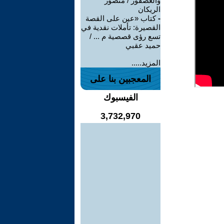
والعصفور / منصور
الريكان
-
كتاب «عين على القصة
القصيرة: تأملات نقدية في
تسع رؤى قصصية م ... /
حميد عقبي
المزيد.....
المعجبين بنا على
الفيسبوك
3,732,970