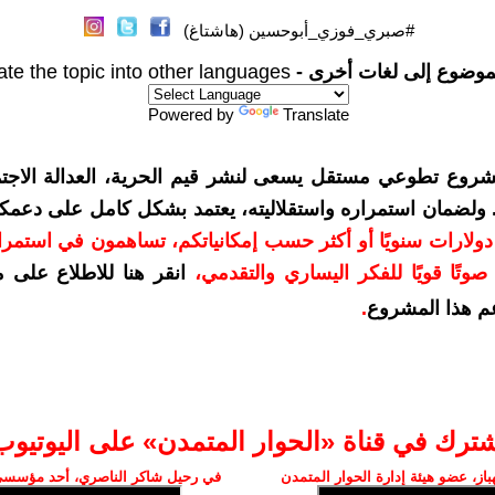
#صبري_فوزي_أبوحسين (هاشتاغ)
موضوع إلى لغات أخرى -
ate the topic into other languages
Powered by
Translate
شروع تطوعي مستقل يسعى لنشر قيم الحرية، العدالة الاجتم
. ولضمان استمراره واستقلاليته، يعتمد بشكل كامل على دعمك
دعمكم بمبلغ 10 دولارات سنويًا أو أكثر حسب إمكانياتكم، تساهمون في استم
وتًا قويًا للفكر اليساري والتقدمي
،
انقر هنا للاطلاع على 
م هذا المشروع
.
شترك في قناة «الحوار المتمدن» على اليوتيوب
ز، عضو هيئة إدارة الحوار المتمدن
في رحيل شاكر الناصري، أحد مؤسسي 