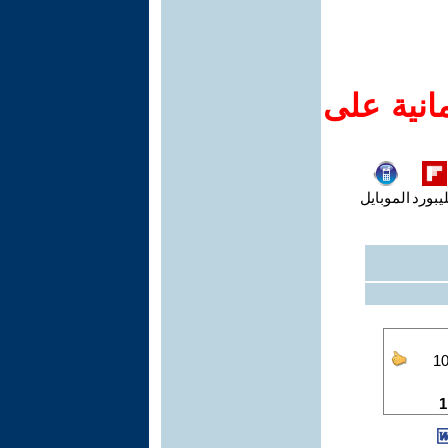
انية على
يبورد
الموبايل