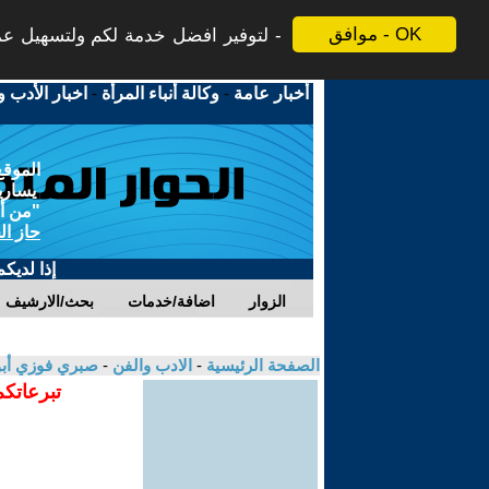
موافق - OK
لتوفير افضل خدمة لكم ولتسهيل عملي
أخبار عامة
-
وكالة أنباء المرأة
-
اخبار الأدب و
الموقع
يسارية
"من أج
حاز ال
إذا لديك
الزوار
اضافة/خدمات
بحث/الارشيف
الصفحة الرئيسية
-
الادب والفن
-
صبري فوزي أب
تبرعاتكم