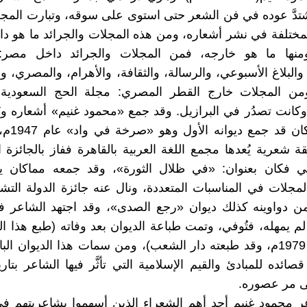
شتدَّ عوده في فن الشعر حتى استوى على سوقه، وتبارت المجلا
المختلفة في نشر أشعاره، ومن هذه المجلات والجرائد ما هو د
نها ما هو خارجه، فمن المجلات والجرائد داخل مصر:
والبلاغ الأسبوعي، والرسالة، والثقافة، والأهرام، والمصري، وأ
 ومن المجلات خارج القطر المصري: مجلة الحج السعودية، 
 وكانت تصدُر في البرازيل. وقد جمع «محمود غنيم» أشعاره ون
دواوين، وكان
 شعرية يُعدها مجمع اللغة العربية بالقاهرة ففاز بالجائزة ال
ثاني فكان بعنوان: «في ظلال الثورة»، وقد جمعه مماكان 
جلات في المناسبات المتعددة، ونال عنه جائزة الدولة التش
. ومن دواوينه كذلك ديوان «رجع الصدى»، وقد اجتهد الشاعر 
لم يمهله، فتُوفي، وتمت طباعة الديوان بعد وفاته (طبع هذا ال
1399هـ = 1979م، وقد طبعته دار الشعب)، ومن سمات هذا الديوان ال
صائده للمبادئ والقيم الإسلامية التي تأثَّر فيها الشاعر بتار
ى مر عصوره.
ر محمود غنيم أحد أهم الشعراء الذين أسهموا بشاعريتهم ف