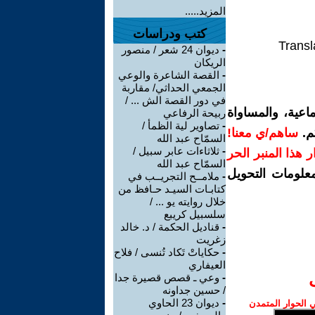
المزيد.....
كتب ودراسات
Transl
-
ديوان 24 شعر / منصور
الريكان
-
القصة الشاعرة والوعي
الجمعي الحداثي/ مقاربة
في دور القصة الش ... /
اعية، والمساواة
ربيحة الرفاعي
-
تصاوير لية الظمأ /
م.
ساهم/ي معنا!
السمّاح عبد الله
-
ثلاثاءات عابر سبيل /
رار هذا المنبر الحر
السمّاح عبد الله
معلومات التحويل
-
ملامــح التجريــب في
كتابـات السيـد حـافظ من
خلال روايته يو ... /
سلسبيل كريبع
-
قناديل الحكمة / د. خالد
زغريت
-
حكاياتْ تَكاد تُنسى / فلاح
العيفاري
-
وعي ـ قصص قصيرة جدا
/ حسين جداونه
-
ديوان 23 الحاوي
الحوار المتمدن