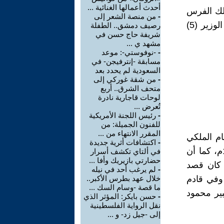
أحدث أعمالها الغنائية ...
 (1) ملك الفرس (2) حاشية ملك الفرس
-
من منصة الشعر إلى
وعلى رأسهم الوزير (3) ملك مصر (4) حاشية ملك مصر وعلى رأسهم الوزير (5)
رصيف دمشق.. الطفلة
شريفة حاج حسن في
مشهد ي ...
-
-نوفوستي-: موعد
مسابقة -إنترفيجن- في
السعودية لم يحدد بعد
-
من شقة غوركي إلى
متحف الشرق.. أربع
لوحات قاجارية نادرة
تُعرض ...
-
رئيس اللجنة الأمريكية
للفنون الجميلة: من
المقرر الانتهاء من ...
ام الملكي
-
اكتشافات أثرية جديدة
إلى النظام الجمهوري، عقب ثورة الثالث والعشرين من يوليو سنة 1952م، كما أن
في ألتاي تكشف أسرار
حضارتي بازيريك وأفا ...
ا كان قصد
-
لم يرغب أحد في نيله
 وفي قادم
خلال عهد بطرس الأكبر..
ما قصة -وسام السك ...
بير محمود
-
حسن بايكر: المؤثر الذي
نقل الرواية الفلسطينية
إلى -جيل زد- و ...