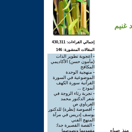
 غنيم
إجمالي القراءات: 430,311
المقالات المنشورة: 146
-
أعجوبة تطوير الذات
(مأمون حسن) الأكاديمي
المكافح
-
منهجية الوحدة
الموضوعية في السورة
القرآنية سورة الكهف
أنموذج ...
-
تجربة رثاء الزوجة في
شعر الدكتور محمد
الغرباوي ص
-
أقصوصة (نظرة) للدكتور
يوسف إدريس في مرآة
المنهج الفني
-
القصة القصيرة جدا:
الشعر منذ صباه
مفهومها ونصوصها