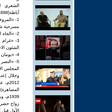
أباظة(1898-1973م)، فأنجز مسرحيات خمس، هي :
1- «المروءة المقنعة»:
مسرحية شع
2- «الجاه المستعار»: 1945. ـ
الشئون الاج
4- «يومان للنعمان»، 1958. ـ
5- «النصر
المجلس الأ
وخلال إعد
2012م
1939م،
زواج حضرة 
الأول قبل 