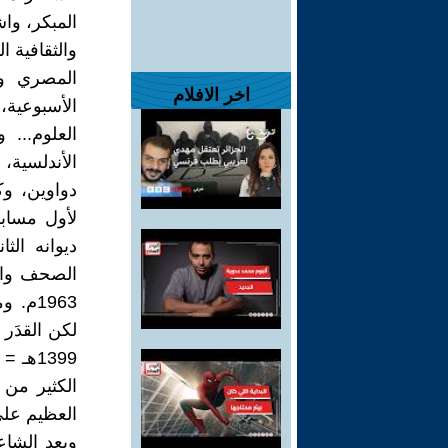
المبكر، وا
والثقافية 
المصري وم
اخر الافلام
الأسبوعية، 
العلوم...
الأندلسية،
لأول مسابقة
ديوانه ال
الصحف والم
1963م
لكن القدَر 
الكثير من ق
العظيم عل
ويعد الشاع