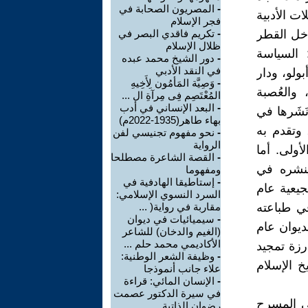
-
المصريون الصحابة في
ت الأدبية
فجر الإسلام
اخل القطر
-
تكريم فاقدي البصر في
ظلال الإسلام
 السياسة
-
دور الشيخ محمد عبده
في النقد الأدبي
بولو، ودار
-
وَصِيَّة المَأمُون لِأَخِيهِ
والعُصبة
المُعْتَصِم فِی مِرآةِ ال ...
-
البعد الإنساني في أدب
َشَرها في
بهاء طاهر(1935-2022م)
 قد جمع ديوانه الأول وهو «صرخة في واد» عام 1947م، وتقدم به
-
نحو مفهوم تجنيسي لفن
الرواية
أولى. أما
-
القصة الشاعرة مصطلحا
ينشره في
ومفهوما
-
إستاطيقا الهادفية في
جيعية عام
السرد النسوي الإسلامي:
في طباعته
مقاربة في رواية( ...
-
سيميائيات في ديوان
ديوان عام
(الغيم والدخان) للشاعر
الأكاديمي محمد حلم ...
بارزة تمجيد
-
وظيفة الشعر الوطنية:
يخ الإسلام
علاء جانب أنموذجا
-
الإنسان المائي: قراءة
في سيرة الدكتور عصمت
ي المسرح
رضوان الذاتية