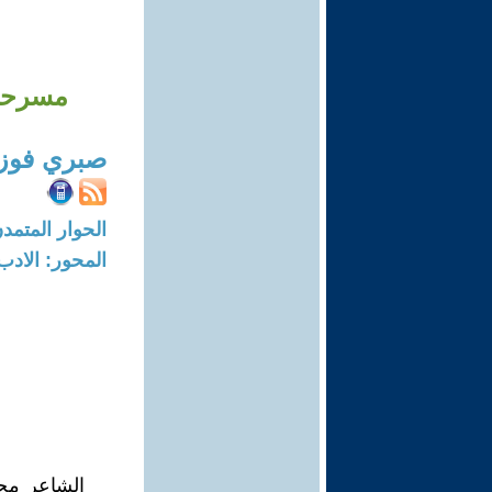
مسرحية
صبري فوز
الحوار المتمدن-العدد: 7484 - 3
المحور: الادب