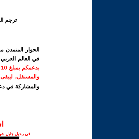
ترجم ال
الحوار المتمدن م
في العالم العربي
ب
والمستقل، ليبقى ص
والمشاركة في دع
ا‫
في رحيل جليل شهبا