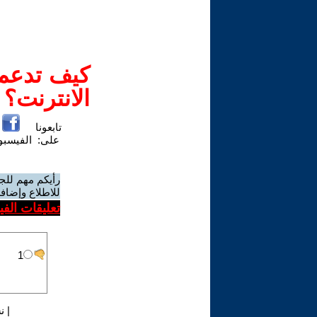
كيف تدعم-
الانترنت؟
تابعونا
على:
الفيسب
رأيكم مهم للج
للاطلاع وإضافة
تعليقات الف
|
ن