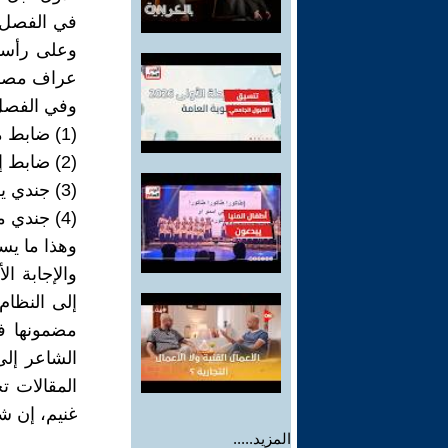
عراف مصري قديم (
وفي الفصل 
(1) ضابط مصري مع فرقة من جنوده
(2) ضابط إيراني مع فرقة من جنوده
(3) جندي يلتقط ورقة من ورق البردي
(4) جندي معه صحيفة تتضمن نبأ المصاهرة الملكية الحديثة
وهذا ما يس
والإجابة ا
مضمونها في
الشاعر إلى
المقالات ت
غنيم، إن شا
المزيد.....