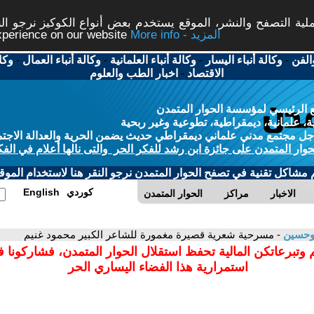
ة التصفح والنشر، الموقع يستخدم بعض أنواع الكوكيز نرجو النق
More info - المزيد
experience on our website
الفن
-
وكالة أنباء اليسار
-
وكالة أنباء العلمانية
-
وكالة أنباء العمال
-
وكا
الاقتصاد
-
اخبار الطب والعلوم
 الرئيسي لمؤسسة الحوار المتمدن
، علمانية، ديمقراطية، تطوعية وغير ربحية
ل مجتمع مدني علماني ديمقراطي حديث يضمن الحرية والعدالة الاجتم
حوار المتمدن على جائزة ابن رشد للفكر الحر والتى نالها أعلام في الفك
م مشاكل تقنية في تصفح الحوار المتمدن نرجو النقر هنا لاستخدام الموقع
كوردي
English
الاخبار
مراكز
الحوار المتمدن
وحسين
- مسرحية شعرية قصيرة مغمورة للشاعر الكبير محمود غنيم
 وتبرعاتكن المالية تحفظ استقلال الحوار المتمدن، فشاركونا 
استمرارية هذا الفضاء اليساري الحر