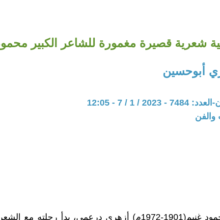
 شعرية قصيرة مغمورة للشاعر الكبير محمود
ي أبوحسين
202 / 1 / 7 - 12:05
 والفن
الشاعر محمود غنيم(1901-1972م) أزهري درعمي، بدأ رحلته مع 