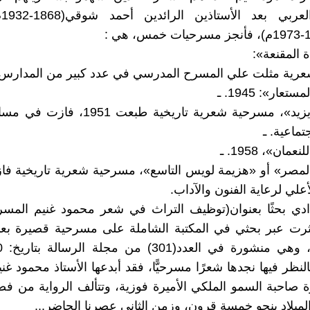
ال
رية مثلت علي المسرح المدرسي في عدد كبير من المدارس 
3- «غرام يزيد»، مسرحية شعرية تاريخية طبعت 
تماعية. ـ
 لمصر» أو «هزيمة لويس التاسع»، مسرحية شعرية تاريخية فا
علي لرعاية الفنون والآداب.
ادي بحثًا بعنوان(توظيف التراث في شعر محمود غنيم المس
، عثرت عبر بحثي في المكتبة الشاملة على مسرحية قصيرة بعن
 وبالنظر فيها نجدها شعرًا مسرحيًّا، فقد أبدعها الأستاذ محمود غن
صاحبة السمو الملكي الأميرة فوزية، وتتألف الرواية من ف
الميلاد بنحو خمسة قرون، وزمن الثاني عصرنا الحاضر...