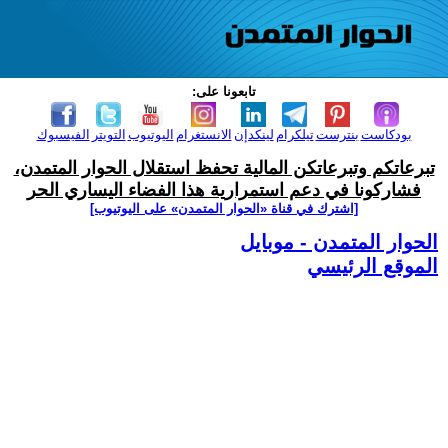
تابعونا على:
بودكاست
بنترست
تيلكرام
لينكدإن
الانستغرام
اليوتيوب
التويتر
الفيسبوك
تبرعاتكم وتبرعاتكن المالية تحفظ استقلال الحوار المتمدن،
فشاركونا في دعم استمرارية هذا الفضاء اليساري الحر
[اشترك في قناة ‫«الحوار المتمدن» على اليوتيوب]
الحوار المتمدن - موبايل
الموقع الرئيسي