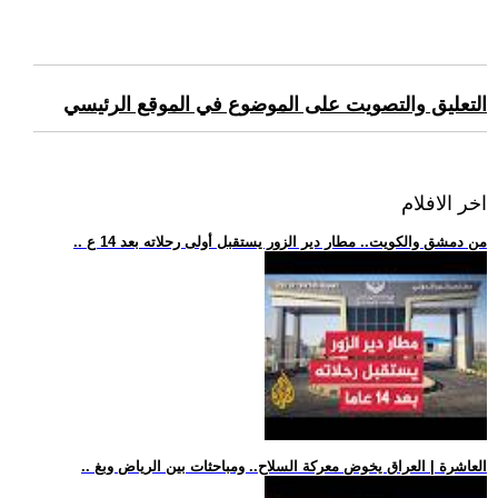
التعليق والتصويت على الموضوع في الموقع الرئيسي
اخر الافلام
.. من دمشق والكويت.. مطار دير الزور يستقبل أولى رحلاته بعد 14 ع
.. العاشرة | العراق يخوض معركة السلاح.. ومباحثات بين الرياض وبغ