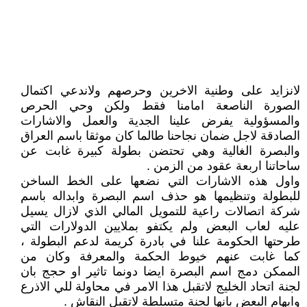
لانزايد على وطنية الاخرين وحرصهم ولاندعي اكتمال
الصورة الناصعة امامنا فقط ولكن وحي الحرص
والمسؤولية يفرض علينا الجدية والعمل والاشارات
الصادقة لاجل ضمان نجاحنا طالما كان موثقا باسم العراق
والبصرة الغالية وهي تحتضن بطولة كبيرة غابت عن
ساحاتنا اربعة عقود من الزمن .
واول هذه الاشارات التي نضعها على الخط الساخن
للبطولة وتنظيمها هو حذف اسم البصرة وابداله باسم
شركة اتصالات راعية للتمويل المالي الذي لازال يسيل
عليه لعاب البعض ولم يكتفو بملايين الدولارات التي
طرحتها الحكومة علنا في بادرة كريمة لدعم البطولة ،
كما غابت عنهم خيوط الحكمة والمعرفة وكان من
الممكن دمج اسم البصرة ايضا دونما تاثير او حجج بان
لجنة اتحاد الخليج لاتقبل هذا الامر في محاولة للي الاذرع
وايهام البعض بانها لجنة متسلطة لاتقبل النقاش .