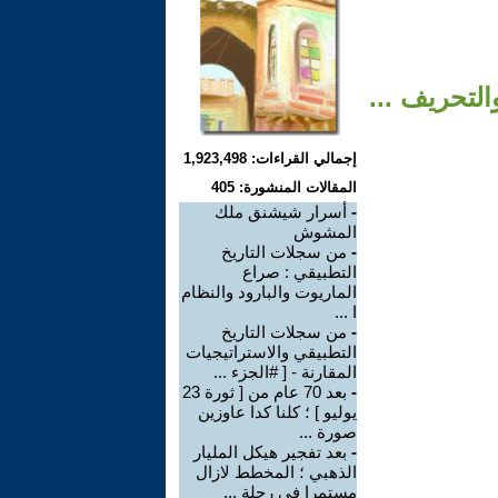
التحريف ...
إجمالي القراءات: 1,923,498
المقالات المنشورة: 405
-
أسرار شيشنق ملك
المشوش
-
من سجلات التاريخ
التطبيقي : صراع
الماريوت والبارود والنظام
ا ...
-
من سجلات التاريخ
التطبيقي والاستراتيجيات
المقارنة - [ #الجزء ...
-
بعد 70 عام من [ ثورة 23
يوليو ] ؛ كلنا كدا عاوزين
صورة ...
-
بعد تفجير هيكل المليار
الذهبي ؛ المخطط لازال
مستمرا في رحلة ...