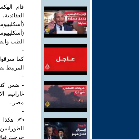
قام الهكس
العقائدية،
(أسكليبيوس
الطب والصي
-
المرتبط بصف
-
- ضمن كنوز
غاراتهم ا
مصر..
-
✍ هكذا ت
الطورانيي
خرجت قبائل