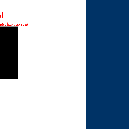
ا‫
في رحيل جليل شهبا