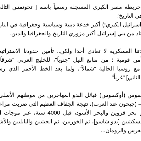
قل خريطة مصر الكبري المسجلة رسمياً باسم [ تحوتمس الثال
 التاريخ؛
(اسرائيل الكبري!) أكبر خدعة دينية وسياسية وجغرافية في التا
د من بني إسرائيل أكبر مزوري التاريخ والجغرافيا والدين.
قيدتنا العسكرية لا تعادي أحدا ولكن.. تأمين حدودنا الاستراتيج
أمن قومية ؛ من منابع النيل "جنوباً"، للخليج العربي "شرقاً"
ع روسيا الحالية "شمالاً"، ولما بعد الخط الأحمر الذي رس
اني] "غرباً" ...
الهكسوس (أوكسوس) قبائل البدو المهاجرين من موطنهم الأصل
(جيحون عند العرب)، نتيجة الجفاف العظيم التي ضربت مراع
طوران بين بحر قزوين والبحر الأسود، قبل 4000 سنة
سكيثيين [بدو شاسو]، ثم الخوريين، ثم الحيثيين والبابليين والآ
لفرس والرومان...