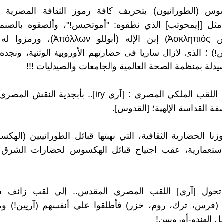
وس (الطورانيون) بتحريف كافة رموز الثقافة المصرية و
 مثل [إيمحوتب] الذي نطقوه: "أموتحيس!"، وألصقوه بالصنم
(أسكليبيوس Ἀσκληπιός) إبن الإله (أبوللو 
!) ؛ الذي لازال ساريا في حضارتهم الأوروبية الوثنية، ونجد
دلة بمنظمة الصحة العالمية والجامعات والصيدليات !!!
كما سرقوا اللقب الملكي المصري : [آري iry].. بأبجدية 
ة القداسة الإلهية؛ [القدوس].
نا الحضارية الثقافية، التي نهبتها قبائل الطورانييين (الهك
لاستعمارية، عقب اجتياح قبائل الهكسوس لحضارات الشرق 
حول [آري] اللقب المصري المقدس.. إلي لقب زائف س
ن (فرس، ترك، روم، خزر) فأطلقوا علي أنفسهم (آريين!) و
 الهندو-أوروبيين!