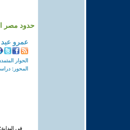
حدود مصر الك
عمرو عبد 
الحوار المتمدن-العدد: 7476 - 22
المحور: دراسا
في البداية؛