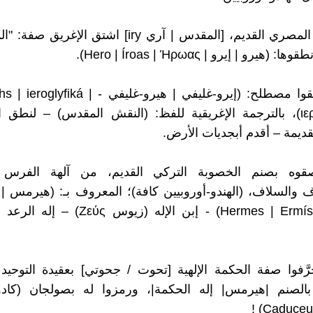
من اللفظ المصري القديم، [المقدس | آري iry] اشتق الإغ
هيرو | إيرو | Hero | Íroas | Ήρωας).
كذلك؛ اشتقوا مصطلح: (إيرو-غليفي | هيرو-غليفي - á
ιερογλυφικά)، بالترجمة الإغريقية للفظ: (النقش المقدس) – لنطق
قديمة – أقدم أبجديات الأرض.
قوه بصنم الخصوبة التركي القديم، من آلهة الفرس و
ف والسلاف، (الهندو-أوروبيين كافة)؛ المعروف بـ: (هيرمس |
Hermes | Ermís | Ἑρμῆς) - إبن الإله (زيوس ς
رَّفوا صفة الحكمة الإلهية [تحوت / جحوتي] بعقيدة التوحيد
بالصنم |هيرمس| إله الحكمة|، ورمزوا له بصولجان (كا
Caduceus 