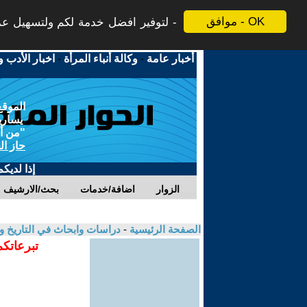
موافق - OK
لتوفير افضل خدمة لكم ولتسهيل عملي
أخبار عامة
-
وكالة أنباء المرأة
-
اخبار الأدب و
الموقع
يسارية
"من أج
حاز ال
إذا لديك
الزوار
اضافة/خدمات
بحث/الارشيف
الصفحة الرئيسية
-
دراسات وابحاث في التاريخ و
تبرعاتكم