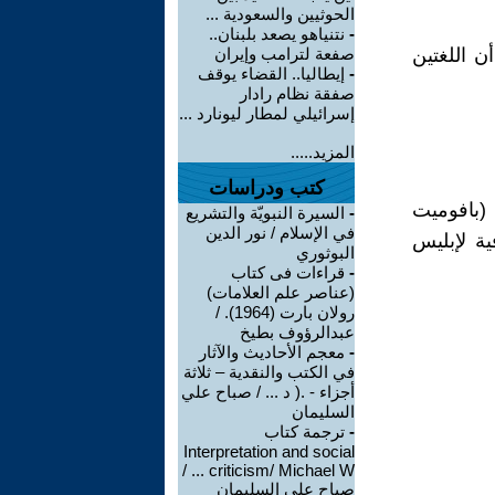
الحوثيين والسعودية ...
-
نتنياهو يصعد بلبنان..
 اللغتين
صفعة لترامب وإيران
-
إيطاليا.. القضاء يوقف
صفقة نظام رادار
إسرائيلي لمطار ليونارد ...
المزيد.....
كتب ودراسات
بافوميت
-
السيرة النبويّة والتشريع
في الإسلام / نور الدين
لصوفية لإبليس
البوثوري
-
قراءات فى كتاب
(عناصر علم العلامات)
رولان بارت (1964). /
عبدالرؤوف بطيخ
-
معجم الأحاديث والآثار
في الكتب والنقدية – ثلاثة
أجزاء - .( د ... / صباح علي
السليمان
-
ترجمة كتاب
Interpretation and social
criticism/ Michael W ... /
صباح علي السليمان