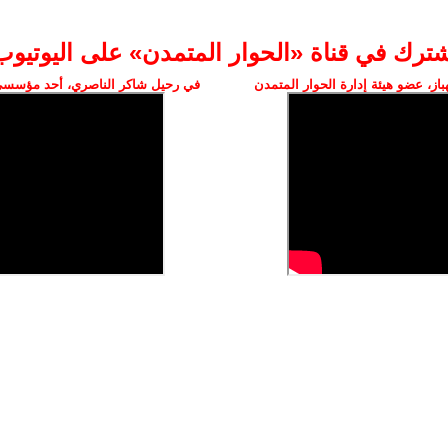
شترك في قناة «الحوار المتمدن» على اليوتيوب
ز، عضو هيئة إدارة الحوار المتمدن
في رحيل شاكر الناصري، أحد مؤسسي 