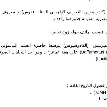
 (كادوسيوس: التحريف الإغريقي للفظ : قدوس) والمعروف أن
لمصرية القديمة جذورهما واحدة.
 "قضيب" ملتف حوله زوج ثعابين.
يرمس" (الكادوسيوس) يتوسط خاصرة الصنم الماسوني (
Baffumettus Baphomet) علي هيئة "ماعز" .. وهو أحد التجليات ا
فصول التاريخ القادم ؛
ة الله