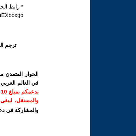
* رابط الحلق
luEXboxgo
ترجم ال
الحوار المتمدن م
في العالم العربي
ب
والمستقل، ليبقى ص
والمشاركة في دع