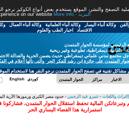
ة التصفح والنشر، الموقع يستخدم بعض أنواع الكوكيز نرجو النق
More info - المزيد
experience on our website
الفن
-
وكالة أنباء اليسار
-
وكالة أنباء العلمانية
-
وكالة أنباء العمال
-
وكا
الاقتصاد
-
اخبار الطب والعلوم
 الرئيسي لمؤسسة الحوار المتمدن
، علمانية، ديمقراطية، تطوعية وغير ربحية
ل مجتمع مدني علماني ديمقراطي حديث يضمن الحرية والعدالة الاجتم
حوار المتمدن على جائزة ابن رشد للفكر الحر والتى نالها أعلام في الفك
م مشاكل تقنية في تصفح الحوار المتمدن نرجو النقر هنا لاستخدام الموقع
كوردي
English
الاخبار
مراكز
الحوار المتمدن
التراث واللغات
-
عمرو عبد الرحمن
- حدود مصر الكبري ورموزها الآرية الم
 وتبرعاتكن المالية تحفظ استقلال الحوار المتمدن، فشاركونا 
استمرارية هذا الفضاء اليساري الحر