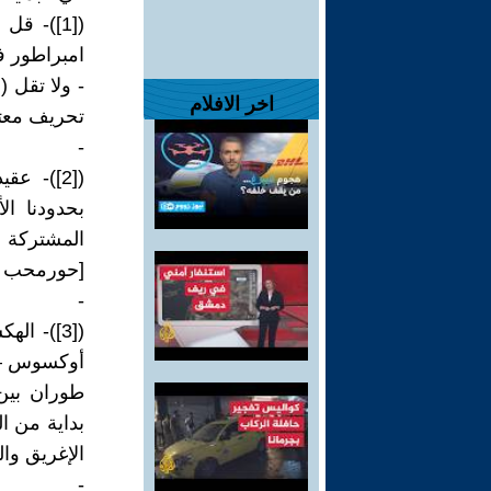
([1])- 
امبراطور في
- ولا تقل 
اخر الافلام
تحريف معتا
-
([2])- ع
بحدودنا ال
المشتركة م
[حورمحب الث
-
([3])- 
أوكسوس – 
بداية من ال
الإغريق وا
-