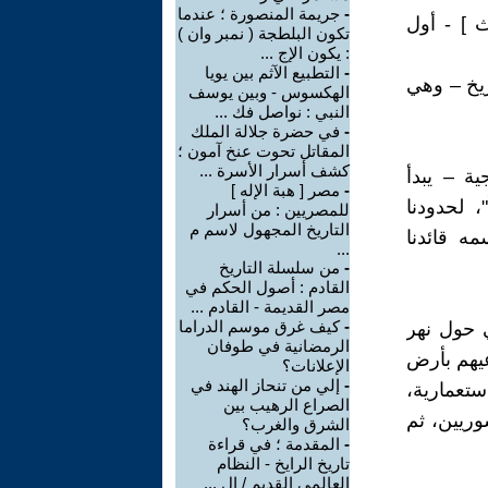
-
جريمة المنصورة ؛ عندما
ث ] - أول
تكون البلطجة ( نمبر وان )
: يكون الإج ...
-
التطبيع الآثم بين يويا
ريخ – وهي
الهكسوس - وبين يوسف
النبي : نواصل فك ...
-
في حضرة جلالة الملك
المقاتل تحوت عنخ آمون ؛
كشف أسرار الأسرة ...
ية – يبدأ
-
مصر [ هبة الإله ]
، لحدودنا
للمصريين : من أسرار
التاريخ المجهول لاسم م
مه قائدنا
...
-
من سلسلة التاريخ
القادم : أصول الحكم في
مصر القديمة - القادم ...
-
كيف غرق موسم الدراما
ي حول نهر
الرمضانية في طوفان
يهم بأرض
الإعلانات؟
-
إلي من تنحاز الهند في
، عبر موجات استعمارية،
الصراع الرهيب بين
شوريين، ثم
الشرق والغرب؟
-
المقدمة ؛ في قراءة
تاريخ الرايخ - النظام
العالمي القديم / ال ...