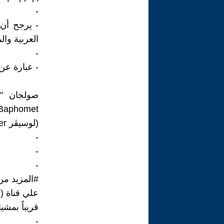
-
- يرجح أن
العربية وا
-
- عبارة عن
صولجان "ه
(لوسيڤر Lucifer).
-
-
-
#المزيد من 
علي قناة ( CMN )...
قريباً بمشيئ
-