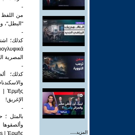
-
"البطل"، ونطقوها: (
-
المصرية ال
-
كذلك؛ ألص
والاسكندنا
الإغريق!
-
بالمثل ؛ ح
وألصقوها 
المزيد.....
| Ἑρμῆς) !