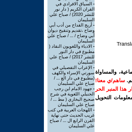
-
السياق الافرادي في
القران الكريم ( دار نور
للنشر 2020) / صباح علي
السليمان
-
أريج القداح من أدب أبي
وضاح ،تقديم وتنقيح ديوان
أبي وضاح / ... / صباح علي
السليمان
Transl
-
الادباء واللغويون النقاد (
مطبوع في دار النور
للنشر 2017) / صباح علي
السليمان
-
الإعراب التفصيلي في
اعية، والمساواة
سورتي الإسراء والكهف
(مطبوع في دار الغ ... /
م.
ساهم/ي معنا!
صباح علي السليمان
رار هذا المنبر الحر
-
جهود الامام ابن رجب
الحنبلي اللغوية في شرح
معلومات التحويل
صحيح البخاري ( مط ... /
صباح علي السليمان
-
اللهجات العربية في كتب
غريب الحديث حتى نهاية
القرن الرابع ال ... / صباح
علي السليمان