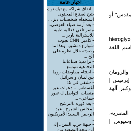
أخبار عامة
-
اتفاق شراكة مع تيك توك
يتيح لصناع المحتوى
ريق صفة: "المقدس" أو
استخدام شخصيات ديز ...
-
بعد أزمة ضياء العوضي..
مصر تلغي فعالية طبية
للأسترالية باربر ...
hieroglyphs | ieroglyfik |
-
كاميرا CNN تجوب
شوارع دمشق.. وهذا ما
 اسم اللغة
رصدته خلال نظرة على
الح ...
-
ترامب: صناعاتنا
الدفاعية تتوسع
الرومان
-
اختتام مفاوضات روما
بين لبنان وإسرائيل
 إيرميس |
-
-نلتقي في 15
أغسطس-.. دعوات عبر
Ζεύ) – إله الرعد وكبير آلهة
منصات التواصل لـ-عبور
جماعي- ...
-
بعد فوزه بالترشح
لمجلس الشيوخ.. عبد
 المصرية،
الرحمن السيد: الأمريكيون
...
دوسيوس |
-
جبهة حرب اليمن.. إلى
أين يتجه التصعيد بين