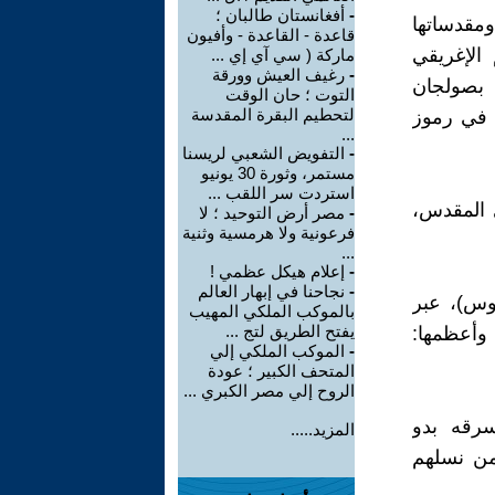
-
أفغانستان طالبان ؛
مقدساتها
قاعدة - القاعدة - وأفيون
 الإغريقي
ماركة ( سي آي إي ...
-
رغيف العيش وورقة
Ἀπόλλων)، ورمزوا له بصولجان
التوت ؛ حان الوقت
لتحطيم البقرة المقدسة
ه في رموز
...
-
التفويض الشعبي لريسنا
مستمر، وثورة 30 يونيو
استردت سر اللقب ...
النقش المصري المقدس،
-
مصر أرض التوحيد ؛ لا
فرعونية ولا هرمسية وثنية
...
-
إعلام هيكل عظمي !
-
نجاحنا في إبهار العالم
سوس)، عبر
بالموكب الملكي المهيب
يفتح الطريق لتج ...
وأعظمها:
-
الموكب الملكي إلي
المتحف الكبير ؛ عودة
الروح إلي مصر الكبري ...
رقه بدو
المزيد.....
من نسلهم