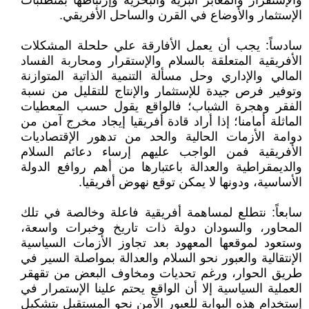
والإستقرار والمعابر البرية والبحرية وإرتباطها بمتطلبات
الإستثمار والأوضاع في القرن والساحل الأفريقي.
سادساً: يجب أن يعمل الأفارقة علي حلحلة المشكلات
الأفريقية المتعلقة بالسلام والإستقرار ومحاربة الفساد
المالي والإداري وحل مسألة التنمية الذاتية المتوازنة
وتوفير فرص جيدة للإستثمار والإنتاج للتقليل من نسبة
الفقر وهجرة الشباب؛ فالواقع يقول حسب المعطيات
الماثلة أمامنا؛ إذا أراد قادة أفريقيا إيجاد مخرج آمن من
دوامة الأزمات الحالية والحد من تدهور الإقتصاديات
الأفريقية فمن الواجب عليهم إرساء دعائم السلام
والديمقراطية والعدالة باعتبارها من أهم روافع الدولة
الأساسية، ودونها لا يمكن توقع نهوض أفريقيا.
سابعاً: نتطلع لمساهمة أفريقية فاعلة وخالصة في تلك
المحاور، والسودان دولة ذات تاريخ وخبرات واسعة،
وستعود لموقعها المعهود بعد تجاوز الأزمات السياسية
الإنتقالية والعبور نحو السلام والعدالة بمواصلة السير في
طريق الحوار، ورغم تحديات ومخاوف البعض من تقهقر
العملية السياسية إلا أن الواقع يحتم علينا الإستمرار في
إستخدام هذه البوابة للعبور الآمن نحو المستقبل بتشكيل