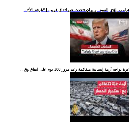
.. ترامب يلوّح بالقوة.. وإيران تتحدث عن اتفاق قريب | #غرفة_الأخ
.. غزة تواجه أزمة إنسانية متفاقمة رغم مرور 300 يوم على اتفاق وق