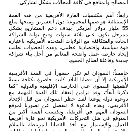
المصالح والمنافع في كافة المجالات بشكل تشاركي.
رابعاً: أهم مكتسبات القارة الأفريقية من هذه القمة
الإستثنائية هو ضمها لمجموعة دول العشرين ومنحها مبلغ
55 مليار دولار أمريكي بهدف دعم المشاريع بشكل
ممرحل يكون علي ثلاثة سنوات وفتح بوابة الشراكة
الجادة والمتكافئة مع الولايات المتحدة الأمريكية باعتباره
قوة سياسية وإقتصادية عظمى، وهذه الخطوات تطلب
إيجاد خارطة عمل واضحة المعالم من أجل بناء شراكة
جديدة وفاعلة لصالح الجميع.
خامساً: السودان لم تكن حضوراً في القمة الأفريقية
الأمريكية إلا أن قضايا البلاد كانت حاضرة بكثافة نسبةً
لأهميتها القصوى علي الخارطة الإقليمية والدولية "كما
ذكرنا آنفاً"، وقد تزامن إنعقاد تلك القمة المهمة مع
دوعوة دولة يوغندا لفك حظر السودان من قبل الإتحاد
الأفريقي، وهذه الدعوة لا تنفصل عن تصورنا لموقع
السودان المهم في أفريقيا، وتكتسب أهمية أكبر من
المتوقع في ظل التحركات الأمريكية نحو قارة أفريقيا
للعمل والإستثمار مع أخذ القضايا المرتبطة بالسلام