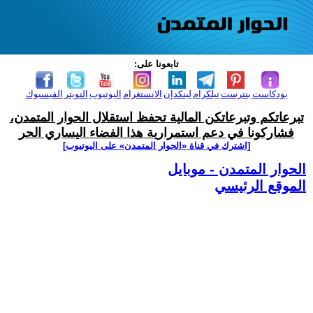
تابعونا على:
بودكاست
بنترست
تيلكرام
لينكدإن
الانستغرام
اليوتيوب
التويتر
الفيسبوك
تبرعاتكم وتبرعاتكن المالية تحفظ استقلال الحوار المتمدن،
فشاركونا في دعم استمرارية هذا الفضاء اليساري الحر
[اشترك في قناة ‫«الحوار المتمدن» على اليوتيوب]
الحوار المتمدن - موبايل
الموقع الرئيسي