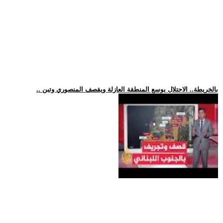
.. بالخريطة.. الاحتلال يوسع المنطقة العازلة ويقصف المنصوري وتبن