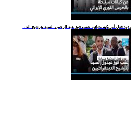
.. ردود فعل أمريكية متبانية عقب فوز عبد الرحمن السيد بترشيح الد