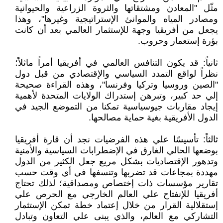
مثّل "المعادن ومشتقاتها والثروة الزراعية والحيوانية
ومصادر المياه والموانئ الإستراتيجية وغيرها"، وهذا
يجعل من أفريقيا وجهة للإستثمار العالمي بعد أن كانت
بؤرة إستعمار وحروب.
ثانياً: قد يكون التنافس العالمي في أفريقيا أمراً ماثلاً؛
نظراً لواقع التمدد السياسي والإقتصادي من قبل دول
"الصين وروسيا وتركيا وفرنسا"، وهذه القراءة صحيحة
إلي حد كبير، وتبرهن إستدراك الولايات المتحدة لأهمية
إيجاد مقاربات جيوسياسية تمكنا من التموضع الجيد في
الدول الأفريقية بغية حماية مصالحها.
ثالثاً: تأسيسًا علي هذه الفرضيات نجد أن قارة أفريقيا
بوضعها الحالي الغارق في الإضطرابات السياسية والأمنية
وتدهور الإقتصاديات بشكل مريع جعل الكثير من الدول
مهددة بمجاعات قد تضربها وتنسفها في أي وقت حسب
تقارير مؤسسات ذات إختصاص ومصداقية؛ لذلك تحتاج
أفريقيا للإنفتاح علي العالم الخارجي مع الحرص علي
إستقلالية القرار من خلال إعتماد خطة تمكن الإستثمار
التشاركي مع العالم، والذي يبنى علي التعاون وتبادل