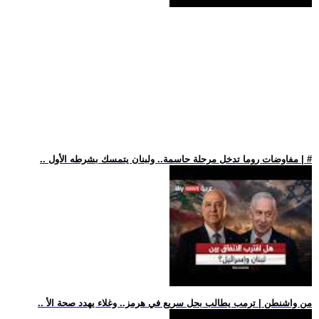
.. مفاوضات روما تدخل مرحلة حاسمة.. ولبنان يتمسك بشرطه الأول | #
.. من واشنطن | ترمب يطالب بحل سريع في هرمز.. وغلاء يهدد صحة الأ