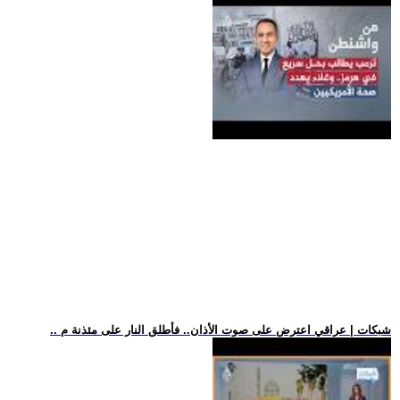
.. شبكات | عراقي اعترض على صوت الأذان.. فأطلق النار على مئذنة م