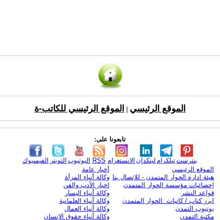
الموقع الرئيسي
الموقع الرئيسي للكاتب-ة
|
تابعونا على:
بنترست
تيلكرام
لينكدإن
الانستغرام
RSS
اليوتيوب
التويتر
الفيسبوك
الموقع الرئيسي
أخبار عامة
هيئة ادارة الحوار المتمدن - للإتصال بنا
وكالة أنباء المرأة
إحصائيات مؤسسة الحوار المتمدن
اخبار الأدب والفن
قواعد النشر
وكالة أنباء اليسار
ابرز كتاب / كاتبات الحوار المتمدن
وكالة أنباء العلمانية
يوتيوب التمدن
وكالة أنباء العمال
مكتبة التمدن
وكالة أنباء حقوق الإنسان