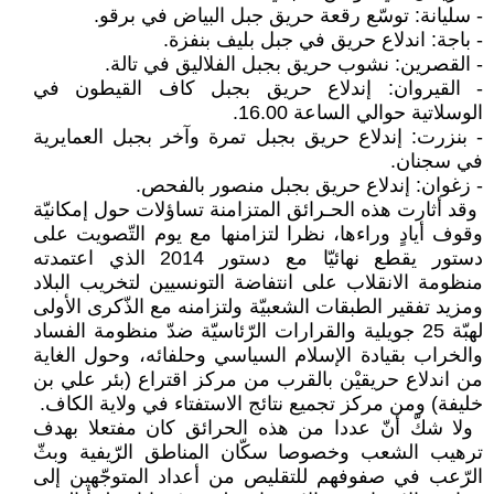
‏- سليانة: توسّع رقعة حريق جبل البياض ‏في برقو. ‏
‏- باجة: اندلاع حريق في جبل بليف ‏بنفزة.‏
‏- القصرين: نشوب حريق بجبل الفلاليق ‏في تالة.‏
‎-‎‏ القيروان: إندلاع حريق بجبل كاف ‏القيطون في
الوسلاتية حوالي الساعة ‏‏16.00. ‏
‎-‎‏ بنزرت: إندلاع حريق بجبل تمرة ‏وآخر بجبل العمايرية
في سجنان.‏
‎-‎‏ زغوان: إندلاع حريق بجبل منصور ‏بالفحص.‏
‏ وقد أثارت هذه الحـرائق المتزامنة ‏تساؤلات حول إمكانيّة
وقوف أيادٍ ‏وراءها، نظرا لتزامنها مع يوم التّصويت ‏على
دستور يقطع نهائيّا مع دستور ‏‏2014 الذي اعتمدته
منظومة الانقلاب ‏على انتفاضة التونسيين لتخريب البلاد
‏ومزيد تفقير الطبقات الشعبيّة ولتزامنه مع ‏الذّكرى الأولى
لهبّة 25 جويلية ‏والقرارات الرّئاسيّة ضدّ منظومة الفساد
‏والخراب بقيادة الإسلام السياسي وحلفائه، ‏وحول الغاية
من اندلاع حريقيْن بالقرب ‏من مركز اقتراع (بئر علي بن
خليفة) ‏ومن مركز تجميع نتائج الاستفتاء في ‏ولاية الكاف.‏
‏ ولا شكّ أنّ عددا من هذه الحرائق كان ‏مفتعلا بهدف
ترهيب الشعب وخصوصا ‏سكّان المناطق الرّيفية وبثّ
الرّعب في ‏صفوفهم للتقليص من أعداد المتوجّهين ‏إلى