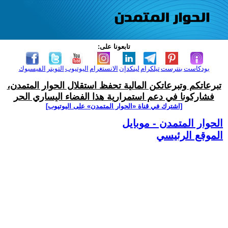
تابعونا على:
بودكاست
بنترست
تيلكرام
لينكدإن
الانستغرام
اليوتيوب
التويتر
الفيسبوك
تبرعاتكم وتبرعاتكن المالية تحفظ استقلال الحوار المتمدن،
فشاركونا في دعم استمرارية هذا الفضاء اليساري الحر
[اشترك في قناة ‫«الحوار المتمدن» على اليوتيوب]
الحوار المتمدن - موبايل
الموقع الرئيسي