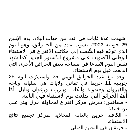
‏ شهدت عدّة غابات في عدد من جهات ‏البلاد، يوم الإثنين
25 جويلية 2022، ‏نشوب عدد من الحــرائق، وهو اليوم
‏الذي توجّه فيه الشّعب إلى مكاتب ‏الاقتراع في الاستفتاء
الوطني للتّصويت ‏على مشروع الدّستور الجديد. كما شهد
‏نفس اليوم اتّساعا في مساحة بعض ‏الحرائق الأخرى التي
اندلعت قبل يوم ‏الاستفتاء.‏
‏ وقد بلغ عدد الحرائق ليومي 25 ‏واستمرّت ليوم 26
جويلية 11 حريقا في ‏ثماني ولايات هي سليانة وباجة
‏والقيروان وجندوبة والكاف وبنزرت ‏وزغوان ونابل. أمّا
أهمّ الحرائق التي ‏اندلعت يوم الاستفتاء فهي التالية:‏
‏- صفاقس: تعرض مركز اقتراع لمحاولة ‏حرق ببئر علي
بن خليفة.‏
‏- الكاف: حريق بالغابة المحاذية لمركز ‏تجميع نتائج
الاستفتاء.‏
‏- حريقان في الوطن القبلي.‏