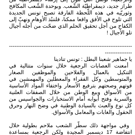
طراز جديد، ديمقراطيّة ‏الشّعب. وبوحدة الشّعب المكافح
وثوريّيه ‏في هذه اللّحظة الفارقة تصبح تونس ‏الجديدة
التي تلوح في الأفق واقعا ممكنا، ‏فلننبُذ الأوهام ونهبّ إلى
الكفاح من أجل ‏تحقيق الحلم الذي ضحّت من أجله أجيال
‏تلو الأجيال ‏‎!‎
‏--------------------------------------------------------------------
---------------‏
يا جماهير شعبنا البطل : تونس تنادينا‎ ‎
‏ أمعنت العصابات الرجعية خلال سنوات متتالية في
التنكيل بالعمال والفلاحين ‏والموظفين الصغار
والمتوسطين وكل الفقراء والمعطلين والمهمشين في
قوتهم وصحتهم ‏بترفيع الأسعار واختفاء المواد الأساسية
من الأسواق وبيع الوطن من خلال الصفقات ‏العلنية
والسرية وفتح أبوابه أمام الاستخبارات والجواسيس من
كل نوع والعبث بالسيادة ‏الوطنية في وضح النهار وحرق
الحقول والغابات والمعامل والأسواق‎.‎
‏ وفي مواجهة ذلك سطّر الشعب ملاحم ‏بطولية خلال
انتفاضة 17 ديسمبر ‏المجيدة ولكن الرجعية بمساعدة