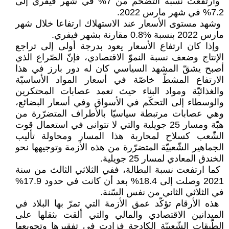
‎ ‎وارتفعت نسبة التضخم من 7‏‎%‎‏ في ‏شهر فيفري إلى
7.2‏‎%‎‏ في شهر مارس ‏‏2022‏‎.‎
‎ ‎وشهد مستوى الأسعار عند الاستهلاك ‏ارتفاعا خلال شهر
مارس 2022 بنسبة ‏‏0.8% مقارنة بشهر فيفري‎.‎
‏ وإذا كان ارتفاع الأسعار يعود بدرجة ‏أولى إلى تراجع
الإنتاج وضعف نسبة ‏النموّ الاقتصادي، فإنّ الصّراع الذي
‏أصبح يشقّ المشهد السياسي كان له دور ‏بارز في هذا
الارتفاع المشطّ خاصّة في ‏أسعار المواد الأساسيّة
والغذائيّة ومواد ‏البناء حيث تعمد عصابات المحتكرين
‏والوسطاء إلى التحكّم في الأسواق وفي ‏أسعار البضائع،
وهي عصابات مرتبطة ‏سياسيّا بالأطراف المتضرّرة من
هبّة ‏ومسار 25 جويلية والتي لا تتوانى في ‏استعمال قوت
الشّعب كسلاح لمحاربة هذا ‏المسار ومحاولة تأليب
الجماهير الشّعبيّة ‏المتضرّرة من هذه الأزمة وتوجيهها نحو
‏الخندق المعادي لمسار 25 جويلية.‏
‏ كما ارتفعت نسبة البطالة، ففي الثلاثي ‏الثالث من سنة
في الثلاثي الثاني من نفس ‏السّنة‎.‎
‏ هذه الأرقام تؤكّد عمق الأزمة التي ‏تمرّ بها البلاد في
الميدانين الاقتصادي ‏والمالي والتي ألقت بثقلها على
الطّبقات ‏الشّعبيّة الكادحة فزادت في تفقيرها ‏وتجويعها