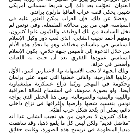
‏العنوان، تحوّلت بعد ذلك إلى شريط ‏سينمائي أمريكي
شهير، يحكي قصة ‏عراب المافيا مارلون براندو‎ .‎
‏ وفضلا عن ذلك، فإن العراب يمكن ‏العثور عليه في
السياسة، فهي من بين ‏مجالاته المفضلة، وفي تونس لم
تخل ‏السياسة من تلك الوظيفة، والقيّمون عليها ‏كثيرون،
ومنهم أحمد نجيب الشابي، الذي ‏لعب دور وكيل الإسلام
السياسي في ‏مناسبات مختلفة، وهو ما تجدّد هذه الأيام
‏من خلال الدعوة إلى تأسيس جبهة ‏خلاص، يكون الإسلام
السياسي عمودها ‏الفقري بعد أن حلّت به اللعنات
وأضحى ‏في عزلة.‏
‏ وتلك الجبهة لا يجب الاستهانة بها، ‏لاعتبارين اثنين، الأوّل
رعايتها ‏الخارجية، والثاني خطتها التي تقوم على ‏برلمان
وحكومة في المهجر وربّما ذراع ‏عسكرية ميليشياوية
أيضا، ولو بصورة ‏مموهة، في استنساخ للحالة العراقية
‏والليبية واليمنية والصومالية، ومن هنا ‏الخطر الذي يواجه
تونس بتقسيم شعبها ‏وأرضها وإغراقها في نزاع داخلي
دائم، ‏يمكن أن يتّخذ شكل حرب أهليّة.‏
‏ هناك كثيرون لا يعرفون من هو نجيب ‏الشابي عدا أنه
"مناضل قديم" ولكن ليس ‏كل ما يلمع ذهبا، وقد ساهمت
ميديا ‏المنظومة في ترسيخ هذه الصورة، ‏وغابت حقائق