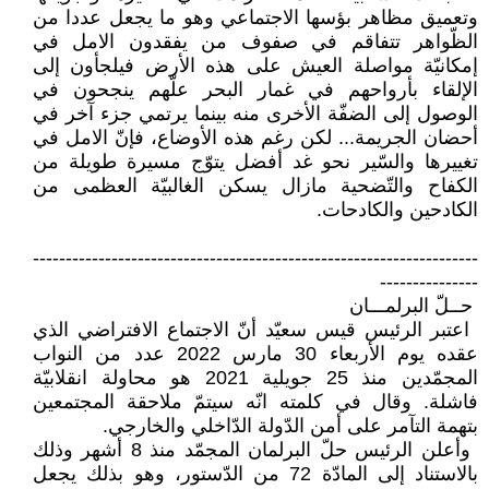
وتعميق مظاهر بؤسها ‏الاجتماعي وهو ما يجعل عددا من
‏الظّواهر تتفاقم في صفوف من يفقدون ‏الامل في
إمكانيّة مواصلة العيش على هذه ‏الأرض فيلجأون إلى
الإلقاء بأرواحهم في ‏غمار البحر علّهم ينجحون في
الوصول ‏إلى الضفّة الأخرى منه بينما يرتمي جزء ‏آخر في
أحضان الجريمة... لكن رغم ‏هذه الأوضاع، فإنّ الامل في
تغييرها ‏والسّير نحو غد أفضل يتوّج مسيرة ‏طويلة من
الكفاح والتّضحية مازال يسكن ‏الغالبيّة العظمى من
الكادحين والكادحات. ‏
‏--------------------------------------------------------------------
---------------‏
‏ حــلّ البرلمـــان ‏‎ ‎
‏ اعتبر الرئيس قيس سعيّد أنّ الاجتماع ‏الافتراضي الذي
عقده يوم الأربعاء 30 ‏مارس 2022 عدد من النواب
المجمّدين ‏منذ 25 جويلية 2021 هو محاولة ‏انقلابيّة
فاشلة. وقال في كلمته انّه سيتمّ ‏ملاحقة المجتمعين
بتهمة التآمر على أمن ‏الدّولة الدّاخلي والخارجي‎.‎
‎ ‎وأعلن الرئيس حلّ البرلمان المجمّد ‏منذ 8 أشهر وذلك
بالاستناد إلى المادّة ‏‏72 من الدّستور، وهو بذلك يجعل