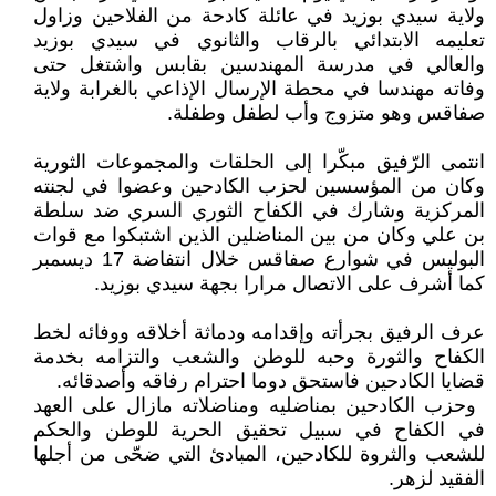
ولاية سيدي بوزيد في ‏عائلة كادحة من الفلاحين وزاول
تعليمه الابتدائي بالرقاب والثانوي في سيدي بوزيد
‏والعالي في مدرسة المهندسين بقابس واشتغل حتى
وفاته مهندسا في محطة الإرسال ‏الإذاعي بالغرابة ولاية
صفاقس وهو متزوج وأب لطفل وطفلة.‏
انتمى الرّفيق مبكّرا إلى الحلقات والمجموعات الثورية
وكان من المؤسسين لحزب ‏الكادحين وعضوا في لجنته
المركزية وشارك في الكفاح الثوري السري ضد سلطة
بن ‏علي وكان من بين المناضلين الذين اشتبكوا مع قوات
البوليس في شوارع صفاقس خلال ‏انتفاضة 17 ديسمبر
كما أشرف على الاتصال مرارا بجهة سيدي بوزيد.‏‎ ‎
عرف الرفيق بجرأته وإقدامه ودماثة أخلاقه ووفائه لخط
الكفاح والثورة وحبه للوطن ‏والشعب والتزامه بخدمة
قضايا الكادحين فاستحق دوما احترام رفاقه وأصدقائه‎.‎
‏ وحزب الكادحين بمناضليه ومناضلاته مازال على العهد
في الكفاح في سبيل تحقيق ‏الحرية للوطن والحكم
للشعب والثروة للكادحين، المبادئ التي ضحّى من أجلها
الفقيد ‏لزهر‎.‎