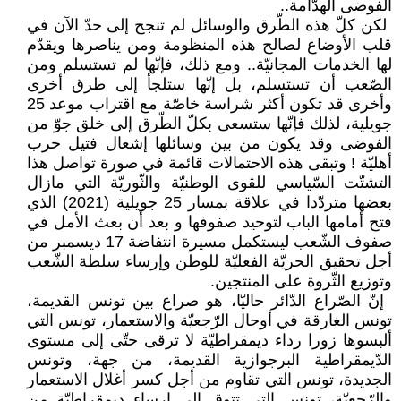
الفوضى الهدّامة..‏
‏ لكن كلّ هذه الطّرق والوسائل لم تنجح ‏إلى حدّ الآن في
قلب الأوضاع لصالح ‏هذه المنظومة ومن يناصرها ويقدّم
لها ‏الخدمات المجانيّة.. ومع ذلك، فإنّها لم ‏تستسلم ومن
الصّعب أن تستسلم، بل إنّها ‏ستلجأ إلى طرق أخرى
وأخرى قد تكون ‏أكثر شراسة خاصّة مع اقتراب موعد 25
‏جويلية، لذلك فإنّها ستسعى بكلّ الطّرق ‏إلى خلق جوّ من
الفوضى وقد يكون من ‏بين وسائلها إشعال فتيل حرب
أهليّة ‏‎!‎‏ ‏وتبقى هذه الاحتمالات قائمة في صورة ‏تواصل هذا
التشتّت السّياسي للقوى ‏الوطنيّة والثّوريّة التي مازال
بعضها ‏متردّدا في علاقة بمسار 25 جويلية ‏‏(2021) الذي
فتح أمامها الباب لتوحيد ‏صفوفها و بعد أن بعث الأمل في
صفوف ‏الشّعب ليستكمل مسيرة انتفاضة 17 ‏ديسمبر من
أجل تحقيق الحريّة الفعليّة ‏للوطن وإرساء سلطة الشّعب
وتوزيع ‏الثّروة على المنتجين.‏
‏ إنّ الصّراع الدّائر حاليّا، هو صراع ‏بين تونس القديمة،
تونس الغارقة في ‏أوحال الرّجعيّة والاستعمار، تونس التي
‏ألبسوها زورا رداء ديمقراطيّة لا ترقى ‏حتّى إلى مستوى
الدّيمقراطية البرجوازية ‏القديمة، من جهة، وتونس
الجديدة، تونس ‏التي تقاوم من أجل كسر أغلال الاستعمار
‏والرّجعيّة، تونس التي تتوق إلى إرساء ‏ديمقراطيّة من