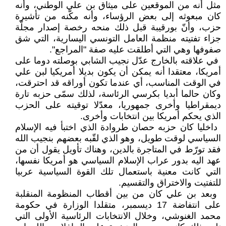
مثل أنه من الموقعين على ‏ميثاق بن علي الوطني، وأنه
كان مبعوثه ‏إلى بعض الرؤساء، وأنه مكّنه من تأشيرة
‏حزب، وأنّ بورقيبة قبل ذلك منحه ‏رخصة إصدار مجلّة
جزاء تفتيته منظمة ‏العامل التونسي اليسارية، التي شق
‏صفوفها وهي التي أطلقت عليه صفة ‏‏"المراجع".‏
‏ في علاقته بالخارج عدّل نجيب الشابي ‏بوصلته دوما على
أمريكا، معتقدا أنه ‏يمكن أن يكون بديلا أمريكيا لبن علي
في ‏الوقت المناسب، أي عندما تكون أوراقه ‏قد احترقت،
وكان حالما أبديا بكرسي ‏الرئاسة، لذلك سمّى حزبه تارة
ديمقراطيا ‏وأخرى جمهوريا، معدّلا توقيته على ‏الحزب
الذي يحكم أمريكا بين انتخابات ‏وأخرى‎.‎
‏ داخليا كان حزبه حصان طروادة الذي ‏اختبأ فيه الإسلام
السياسي لوقت طويل، ‏وهو الذي لقّبه بعضهم بنجيب الله
فقد ‏تورّط في المتاجرة بالدين، وهناك تأويل ‏يقول أن من
عهد اليه بدور عراب ‏الإسلام السياسي هو أمريكا نفسها،
التي ‏كانت معنية باستعمال تلك القوة السياسية ‏عربيا
للتفتيت والاختراق والتقسيم‎ .‎
‏ وبعد بن علي كان من بين أقطاب ‏المنظومة المنقلبة
على انتفاضة 17 ‏ديسمبر، متقلدا الوزارة في حكومة
محمد ‏الغنوشي، وخلال الانتخابات الرئاسية ‏الأولى التي