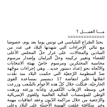
مــــا العمــــل ؟
==============
‏ يحتدّ الصّراع السّياسي في تونس يوما ‏بعد يوم، خصوصا
مع تتالي الإجراءات ‏التي شهدتها البلاد في عدد من
الميادين ‏والمجالات، على غرار حلّ المجلس ‏الأعلى
للقضاء وتغيير تركيبته وحلّ ‏البرلمان وإصدار مرسوم
محاسبة ‏المحتكرين ومرسوم خاصّ بهيئة ‏الانتخابات
والاتّجاه نحو إعداد دستور ‏جديد... وهي إجراءات موجّهة
ضدّ ‏المنظومة الرّجعيّة التي حكمت البلاد منذ ‏نفّذت
انقلابها على انتفاضة 17 ديسمبر ‏بمساعدة القوى
الخارجيّة، فنكّلت خلال ‏كلّ هذه الأعوام بالشّعب وزرعت
في ‏وسطه الإرهاب التّكفيري وغذّته ورعته ‏ورهنت
الوطن للمؤسسات المالية العالمية ‏وللقوى الإمبريالية
والرّجعية من خلال ‏مراكمة الدّيون وعقد اتفاقيات مهينة
وغير ‏متكافئة عمّقت الهيمنة الأجنبيّة على البلاد ‏وعلى