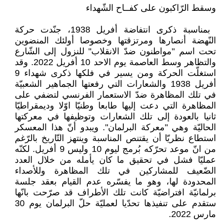
وسقط الرّاكبون على كفــاح الشّهداء
‏ بمناسبة ذكرى انتفاضة أفريل 1938، ‏جنّدت حركة
النّهضة أنصارها ومرتزقتها ‏وخصوصا أولئك المنضوين
تحت اسم ‏‏"مواطنون ضدّ الانقلاب" للنزول إلى ‏الشّارع
والتظاهر وسط العاصمة يوم ‏الاحد 10 أفريل 2022. وقد
استغلّت ‏الحركة ومن يسير في فلكها ذكرى شهداء ‏‏9
أفريل 1938 والشعارات التي رفعتها ‏الجماهير الشعبيّة
في تلك المظاهرة ضدّ ‏الاستعمار الفرنسي لتضفي على
‏المظاهرة التي دعت إليها طابعا وطنيّا ‏اوّلا وديمقراطيّا
ثانيا بالعودة إلى تلك ‏الشعارات وتوظيفها في معركتها
الحاليّة ‏وهي "معركة البرلمان". ويبدو أنّ هذا ‏المعسكر
استطاع نظريّا أن يقتنص ‏المناسبة وينتهز التّاريخ بالرّغم
من انّ ‏موعد تحرّكه بُرمج ليوم 10 وليس 9 ‏أفريل. لكنّه
عمليّا فشل في تحقيق ما كان ‏يأمله من خلال العدد
الضّعيف للمشاركين ‏في تلك المظاهرة وللأصداء
المحدودة ‏لها، وهو ما يفسّره عدم القيام بعقد جلسة
‏برلمانيّة افتراضيّة كانت تلك الأطراف قد ‏صرّحت بانّها
ستقدم على تنفيذها تحدّيا ‏لعمليّة حلّ البرلمان يوم 30
مارس ‏‏2022.‏