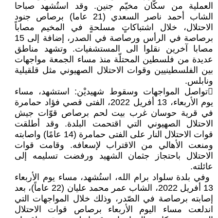
العملية من سكّان مخيّم ‏جنين‎.‎‏ وقد استُشهد صباحا
الشاب أحمد ‏ناصر السعدي (21 عاما) برصاص جنود
‏الاحتلال، خلال اشتباكاتٍ مسلحةٍ في ‏المخيم مصاباً
برصاصة في الرأس ‏ورصاصة في الصدر، إضافة إلى 15
‏مصابا آخرين نقلوا الى المستشفيات‎.‎‏ ‏وتشهد مناطق
عديدة من فلسطين المحتلّة ‏منذ مساء الجمعة مواجهات
بين ‏الفلسطينيين وقوات الاحتلال الصهيوني ‏مثل قلقيلية
ونابلس.‏
تواصل المواجهات وسقوط شهيديْن: ‏استشهد، مساء
يوم الأربعاء، 13 أفريل ‏‏2022، الفتى قصي فؤاد حمامرة
في قرية ‏حوسان غرب بيت لحم برصاص قوّات ‏جيش
الاحتلال الصهيوني التي اقتحمت ‏البلدة. وقد أطلقت
قوات الاحتلال النار ‏على الفتى حمامرة (14 عامًا) واصابته
‏ومنعت الأهالي من الاقتراب لإسعافه‎.‎‏ ‏وقامت قوات
الاحتلال باحتجاز جثمان ‏الشهيد ورفضت تسليمه إلى
عائلته.‏
‏ وفي بلدة سلواد برام الله، استُشهد، ‏مساء يوم الأربعاء
13 أفريل 2022، ‏الشاب عمر محمد عليان (22 عاماً)، بعد
‏إصابته برصاصة في الصّدر، وذلك خلال ‏المواجهات التي
اندلعت مساء اليوم ‏الأربعاء برصاص قوات الاحتلال