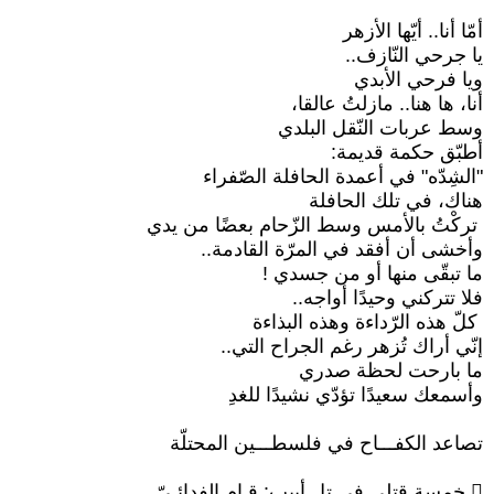
أمّا أنا.. أيّها الأزهر
يا جرحي النّازف..‏
ويا فرحي الأبدي
أنا، ها هنا.. مازلتُ عالقا،‏
وسط عربات النّقل البلدي
أطبّق حكمة قديمة:‏
‏"الشِدّه" في أعمدة الحافلة الصّفراء‏
هناك، في تلك الحافلة
‏ تركْتُ بالأمس وسط الزّحام بعضًا من يدي
وأخشى أن أفقد في المرّة القادمة..‏
ما تبقّى منها أو من جسدي !‏
فلا تتركني وحيدًا أواجه..‏
‏ كلّ هذه الرّداءة وهذه البذاءة
إنّي أراك تُزهر رغم الجراح التي..‏
ما بارحت لحظة صدري
وأسمعك سعيدًا تؤدّي نشيدًا للغدِ
تصاعد الكفـــاح في فلسطـــين المحتلّة
‏ خمسة قتلى في تل أبيب: قـام ‏الفدائـيّ