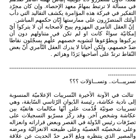
في ‏مسألة لا ترتبط بمهامّ معهد الإحصاء. ‏وإن كان مجرّد
التفكير في فبركة هذه ‏المؤامرة يكشف التقاليد التي دأب
أولئك ‏المتضرّرون على ممارستها إبّان حكمهم ‏المباشر‎.‎
‎ ‎إنّ العقل التآمري المهزوم يبيح ‏لأصحابه أن لا يتركوا أيّ
إمكانيّة سواءً ‏كانت او لم تكن في متناولهم دون أن
‏يركبوها ويطوّعوها لتشويه خصمهم علّهم ‏يسجّلون نقاطا
ضدّ خصمهم، ولكن أحيانا ‏لا يدرك العقل التّآمري أنّ بعض
النّقاط ‏ترتدّ على أصاحبها بَرَدًا وهزائم‎. ‎
‏--------------------------------------------------------------------
---------------‏
تسريبـــات.. وتســـاؤلات ؟؟؟
‏ تتالت في الآونة الأخيرة التّسريبات ‏الإعلاميّة المنسوبة
إلى نادية عكاشة، ‏رئيسة الدّيوان الرّئاسي السّابقة، وهي
‏تسريبات صوتيّة قُدّمت على أنّها مكالمات ‏هاتفيّة بين
عكاشة وشخص آخر. وقد ‏ركّز مسرّبو التسجيلات على
تصرّفات ‏رئيس الدّولة في القصر وبعض قراراته ‏وانعزاله
وعلى شخصيّته العصبيّة وعلى ‏طبيعته الانعزاليّة ومرضه
والمصير الذي ‏ينتظره وبلغ الامر حدّ الحديث عن علاقة