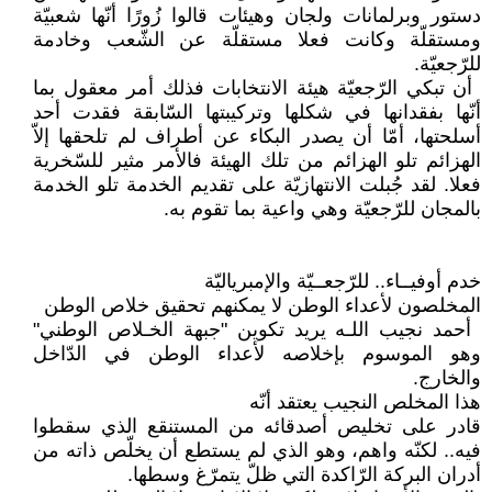
دستور وبرلمانات ولجان ‏وهيئات قالوا زُورًا أنّها شعبيّة
ومستقلّة ‏وكانت فعلا مستقلّة عن الشّعب وخادمة
‏للرّجعيّة.‏
‏ أن تبكي الرّجعيّة هيئة الانتخابات فذلك ‏أمر معقول بما
أنّها بفقدانها في شكلها ‏وتركيبتها السّابقة فقدت أحد
أسلحتها، أمّا ‏أن يصدر البكاء عن أطراف لم تلحقها إلاّ
‏الهزائم تلو الهزائم من تلك الهيئة فالأمر ‏مثير للسّخرية
فعلا. لقد جُبلت الانتهازيّة ‏على تقديم الخدمة تلو الخدمة
بالمجان ‏للرّجعيّة وهي واعية بما تقوم به‎.‎
خدم أوفيــاء.. للرّجعــيّة والإمبرياليّة
المخلصون لأعداء الوطن لا يمكنهم تحقيق خلاص الوطن
‏ أحمد نجيب اللـه يريد تكوين "جبهة الخـلاص الوطني"
وهو الموسوم بإخلاصه لأعداء ‏الوطن في الدّاخل
‏والخارج. ‏
هذا المخلص النجيب يعتقد أنّه ‏
قادر على تخليص أصدقائه من المستنقع ‏الذي سقطوا
فيه.. لكنّه واهم، ‏وهو الذي ‏لم يستطع أن يخلّص ذاته من
أدران ‏البركة الرّاكدة التي ظلّ يتمرّغ ‏وسطها. ‏