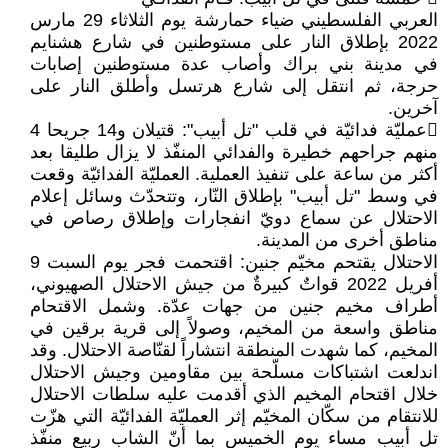
العربي الفلسطيني ضياء حمارشة يوم ‏الثلاثاء 29 مارس
2022 بإطلاق النار ‏على مستوطنين في شارع هشنايم
في ‏مدينة بني براك وأصاب عدة مستوطنين ‏إصابات
حرجة، ثم انتقل إلى شارع ‏هرتسل وأطلق النار على
آخرين. ‏
عمليّة فدائيّة في قلب "تل أبيب‎"‎‏: ‏قتيلان و14 جريحا 4
منهم جراحهم ‏خطيرة والفدائي المنفّذ لا يزال طليقا بعد
‏أكثر من ساعة على تنفيذ العملية‎.‎‏ العمليّة ‏الفدائيّة وقعت
في وسط "تل أبيب" بإطلاق ‏النّار، وتتحدّث وسائل إعلام
الاحتلال عن ‏سماع دويّ انفجارات وإطلاق رصاص ‏في
مناطق أخرى من المدينة‎.‎
الاحتلال يقتحم مخيّم جنين: اقتحمت فجر ‏يوم السبت 9
أفريل 2022 قواتٌ كبيرةٌ ‏من جيش الاحتلال الصهيوني،
أطراف ‏مخيم جنين من جهات عدّة. وشمل ‏الاقتحام
مناطق واسعة من المخيم، وصولاً ‏إلى قرية برقين في
المخيم، كما شهدت ‏المنطقة انتشاراً لقنّاصة الاحتلال‎.‎‏ وقد
‏اندلعت اشتباكات مسلّحة بين مقاومين ‏وجيش الاحتلال
خلال اقتحام المخيم الذي ‏أقدمت عليه سلطات الاحتلال
للانتقام من ‏سكّان المخيّم إثر العمليّة الفدائيّة التي ‏هزّت
تل أبيب مساء يوم الخميس بما أنّ ‏الشاب ربيع منفّذ