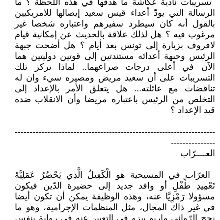
‏ تسريبات نادية عكاشة ما هدفها في ‏هذه اللحظة ؟ ما
الرسالة التي يودّ أعداء ‏قيس سعيد إيصالها للامريكيين
بالقول أنه ‏كان سيطرد سفيرهم واعتباره شخصا ‏غير
مرغوب فيه ؟ هل لذلك علاقة ‏بالحديث عن إمكانية قيام
لافروف بزيارة ‏إلى تونس بعد أيام ؟ هل أضحت جبهة
‏الرئيس وجبهة أعدائه مستندتين إلى ‏قوتين دوليتين هما
الآن في أعلى درجات ‏صراعهما.. لماذا تركز تلك
التسريبات ‏على أن سعيد مريض ومصيره سيء وان ‏له
تناقضات مع عائلته... هل يتعلق الأمر ‏بالإعداد إلى
التخلص من الرئيس ‏باعتباره مريضا وأن الانقلاب ضده
قيد ‏الإعداد ؟
‏--------------------------------------------------------------------
---------------‏
العــــرّاب‎ ‎
‏ العرّاب في المسيحية هو الْكَفِيلُ الَّذِي ‏يَحْضُرُ عَمَلِيَّةَ
تَعْمِيدِ طِّفْلِ أو وافد جديد ‏إلى حضيرة الدّين فيكون
مسؤولا رَمْزِيَّا ‏عنه، وهذه الوظيفة يمكن أن تكون أيضا
‏في غير ذاك المجال، مثل المنظمات ‏الإجرامية، وهو ما
نجح الرّوائي ماريو ‏بيزو في التعبير عنه في رواية بنفس