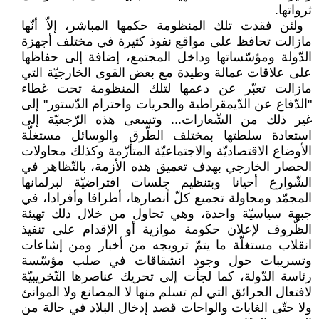
ثرواتها.‏
‏ ولئن فقدت تلك المنظومة حكمها ‏المباشر، إلاّ أنّها
مازالت تحافظ على ‏مواقع نفوذ كثيرة في مختلف أجهزة
‏الدّولة ومؤسّساتها وداخل المجتمع، إضافة ‏إلى حفاظها
على علاقات عمالة وطيدة ‏مع بعض القوى الخارجيّة التي
مازالت ‏تعبّر عن دعمها لتلك المنظومة تحت ‏غطاء
"الدّفاع عن الدّيمقراطية والحريات ‏واحترام الدّستور" إلى
غير ذلك من ‏الشّعارات... وتسعى هذه الرّجعيّة إلى
‏استعادة سلطتها بمختلف الطّرق والوسائل ‏مستغلّة
الأوضاع الاقتصاديّة والاجتماعيّة ‏المتأزّمة وكذلك محاولات
الحصار ‏الخارجي بهدف تعميق هذه الأزمة، ‏بالتّظاهر في
الشّوارع أحيانا وبتنظيم ‏جلسات افتراضيّة لبرلمانها
المجمّد ‏ومحاولة تجميع كلّ أنصارها، أطرافا ‏وأفرادا، في
جبهة سياسيّة واحدة، وهي ‏تحاول من خلال ذلك تهيئة
الظّروف ‏لإعلان حكومة موازية أو الإقدام على ‏تنفيذ
انقلاب مستغلّة ما يتمّ ترويجه من ‏أخبار ومن إشاعات
وتسريبات حول ‏وجود انشقاقات في صلب مؤسّسة
رئاسة ‏الدّولة، كما لجأت إلى تحريك ‏عناصرها التّخريبيّة
لافتعال الحرائق التي ‏لم تسلم منها لا المصانع ولا الموانئ
ولا ‏حتّى الغابات والواحات قصد إدخال البلاد ‏في حالة من