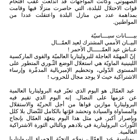
‏الصهيوني. وكانت المواجهات قد اندلعت ‏عقب اقتحام
قوات الاحتلال للبلدة، التي ‏حاصرت منزلًا فيها وقامت
بمداهمة عدد ‏من منازل البلدة واعتقلت عددا من
‏المواطنين.‏
بيـــــانات سيــــاسيّة
البيــان الأممي المشترك لعيد العمّـــال
عــاش عيد العمّــــــال الأحمر ‏‎!‎
‏ إنّ المهمّة العاجلة للبروليتاريا العالميّة والقوى الماركسية
اللينينية الماويّة هي ‏استغلال الوضع الثّـوري المتطور على
المستوى الدّولي، وتحطيم الإمبريالية المدمِّرة ‏وإرساء
الاشتراكية حيث لا يوجد مجال للحروب ‏‎!‎‏ ‏
‏ عيد العمّال هو اليوم الذي تعبّر فيه ‏البروليتاريا العالمية
عن عزمها على ‏النضال. إنه اليوم الذي تقيم فيه
‏البروليتاريا موازين قواها من أجل ‏الحريّة والاستقلال
والمساواة والسيادة ‏وتحشد قوّتها بالكامل للنّضال بلا كلل
‏وبإصرار أكبر. في مثل هذا اليوم يتعهّد ‏العمّال بإنجاح
الثّورات البروليتارية في ‏بلادهم وبالتالي الثورة الاشتراكية
‏العالمية‎.‎
‏ بمناسبة عيد العمّال، نوجّه التحيّة ‏الحمراء للبروليتاريا