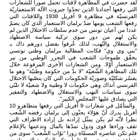
لقد حضرت في المظاهرة لافتات تحمل ‏صورا للشعارات
التي رفعها أجدادنا ‏الذين تحدّوا جبروت الآلة الاستعماريّة
‏الفرنسيّة في مظاهرة 9 أفريل 1938 ‏واللافتات التي
رفعها الشعب يومها ضدّ ‏برلمان الاستعمار الذي كان يضمّ
عددا ‏من أعيان تونس من خدم سلطات ‏الاحتلال الذين لم
يكن لهم من دور سوى ‏تزكية سياسة الاضطهاد
والاستغلال ‏والنّهب، لذلك عُرفوا بفضل دورهم ذاك بـ
‏‏"بني وي وي" فكانت المطالبة ببرلمان ‏وطني تونسي
يحقّق طموحات الشعب في ‏التحرر الوطني من نير
الاستعمار أوّلا. ‏ومن الشعارات الأخرى المرفوعة خلال
‏تلك المظاهرة الشّعبيّة "لا بدّ من حكومة ‏وطنيّة" وهو ما
يفسّر شكليّة وصوريّة ‏الحكومات التي كان ينصّبها الاحتلال
‏الفرنسي آنذاك وهي حكومات لا وطنية ‏ولا شعبيّة لا تلبّي
سوى سياسات النهب ‏والاستغلال والاضطهاد والتفقير
التي ‏يصادق عليها "المجلس الكبير".‏
‏ والمتأمّل في شعارات 9 أفريل التي ‏رفعها متظاهرو 10
أفريل يدرك أنّ ‏هؤلاء يحنّون إلى برلمان رفضه الشّعب
‏نظرا لأنّه لم يكن يمثّل إرادته بل إرادة ‏الاطراف التي
تقف وراءها قوى ودول ‏تمدّها بالمال وتدعمها بالإعلام
فلم تكن ‏عناصره المسمّاة زورا "نوّاب الشّعب" ‏سوى من