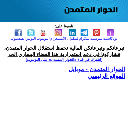
تابعونا على:
بودكاست
بنترست
تيلكرام
لينكدإن
الانستغرام
اليوتيوب
التويتر
الفيسبوك
تبرعاتكم وتبرعاتكن المالية تحفظ استقلال الحوار المتمدن،
فشاركونا في دعم استمرارية هذا الفضاء اليساري الحر
[اشترك في قناة ‫«الحوار المتمدن» على اليوتيوب]
الحوار المتمدن - موبايل
الموقع الرئيسي