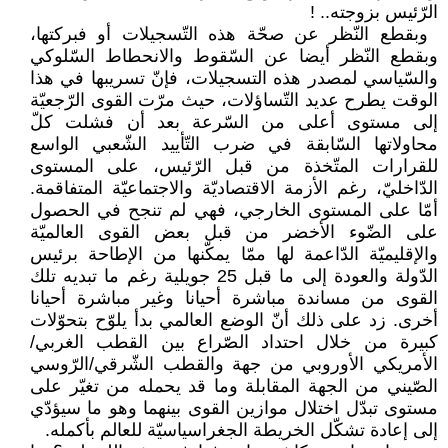
‏الرّئيس بزوجته.. ‏‎!‎
‏ وبقطع النّظر عن صحّة هذه ‏التّسجيلات أو فبركتها،
وبقطع النّظر ‏أيضا عن السّقوط والانحطاط السّلوكي
‏والسّياسي لمصدر هذه التسجيلات، فإنّ ‏تسريبها في هذا
الوقت يطرح عديد ‏التّساؤلات، حيث مرّت القوى الرّجعيّة
‏إلى مستوى أعلى من السّرعة بعد أن ‏فشلت كلّ
محاولاتها السّابقة في ضرب ‏التّأييد الشّعبي الواسع
للقرارات المتّخذة ‏من قبل الرّئيس، على المستوى
الدّاخليّ، ‏رغم الأزمة الاقتصاديّة والاجتماعيّة ‏المتفاقمة.
أمّا على المستوى الخارجي، ‏فهي لم تنجح في الحصول
على الضّوء ‏الأخضر من قبل بعض القوى العالميّة
‏والإقليميّة الدّاعمة لها ممّا يمكّنها من ‏الإطاحة برئيس
الدّولة والعودة إلى ما قبل ‏‏25 جويلية رغم ما تبديه تلك
القوى من ‏مساندة مباشرة أحيانا وغير مباشرة ‏أحيانا
أخرى. زد على ذلك أنّ الوضع ‏العالمي بدأ يلوّح بتحوّلات
كبيرة من ‏خلال احتداد الصّراع بين القطب ‏الغربي/
الأمريكي الأوروبي من جهة ‏والقطب الشّرقي/الرّوسي
الصّيني من ‏الجهة المقابلة وما قد يحمله من تغيّر على
‏مستوى تبدّل اختلال موازين القوى بينهما ‏وهو ما سيؤدّي
إلى إعادة تشكّل الخريطة ‏الجغراسياسيّة للعالم بأكمله.‏