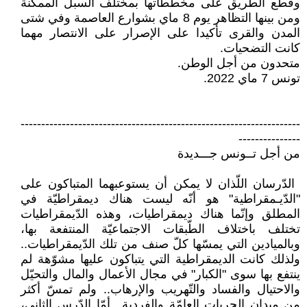
وقطع ‏الطريق على مخططاتها بمختلف السبل ‏الممكنة
ومن بينها التظاهر يوم 8 ماي ‏بشوارع العاصمة وفي شتى
المدن ‏والقرى تأكيدا على الإصرار على ‏الانتصار مهما
كانت التضحيات.‏‎ ‎
متحدون من أجل الوطن‎ .‎
تونس 7 ماي 2022‏‎.‎
‏--------------------------------------------------------------------
---------------‏
من أجل تــونس جـــديدة ‏
‏ الدّرسان اللّذان لا يمكن أن يستوعبهما ‏المتباكون على
"الدّيـمقراطية" هو أنّه ‏ليست هناك ديمقراطيّة في
المطلق وإنّما ‏هناك ديمقراطيات، وهذه الدّيمقراطيات
‏تختلف باختلاف الطّبقات الاجتماعيّة ‏المنتفعة بها،
وبالميادين التي يمسّها كلّ ‏صنف من تلك الدّيمقراطيات..
ولذلك ‏كانت الديمقراطية التي يتباكون عليها ‏مشوّهة لم
ينتفع بها سوى "الكبار" في ‏مجال الأعمال والمال والتحيّل
والاحتيال ‏والفساد والتّهريب والإرهاب.. ولم تمسّ ‏أكثر
من ميدان الحريات العامّة والفردية.. ‏أمّا الدّرس الثاني،