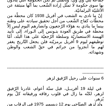
جماعة بني وي وي، وبالمثل لم ‏تكن الحكومة التي ينادون
بها سوى ‏حكومة لا تمثّل إرادة الشّعب بما أنّها ‏منبثقة عن
الأغلبيّة البرلمانيّة.‏
‏ إنّ ما نادى به الشعب في أفريل ‏‏1938 كان محطّة من
محطّات كفاح ‏الشّعب من أجل تحقيق سيادته على وطنه
‏بينما ما ينادي به هؤلاء الرّجعيون ‏وانصارهم اليوم ليس إلاّ
محطّة في ‏طريق العودة بتـونس إلى الـوراء، إلى ‏تأبيد
الهيمنة الاستعماريّة وسلطة الرّجعيّة ‏على هذا البلد، أمّا
توظيفهم ليوم 9 أفريل ‏برمزيّته فلن يجعل التّاريخ يغفر
لهم ما ‏أنجزوا من جرائم في حقّ الشعب والوطن
‏وشهدائه.‏
‏--------------------------------------------------------------------
---------------‏
‏ في ليلة 19 أفريــل، قبل ستّة أعوام، غادرنا الرّفيق
لزهر، لكنّه ما زال في قلوب ‏رفاقه ورفيقاته كلّ يوم
يُزهر‎.‎
‏ ولد لزهر الصيّاحي يوم 12 ديسمبر 1975 في الرقاب من