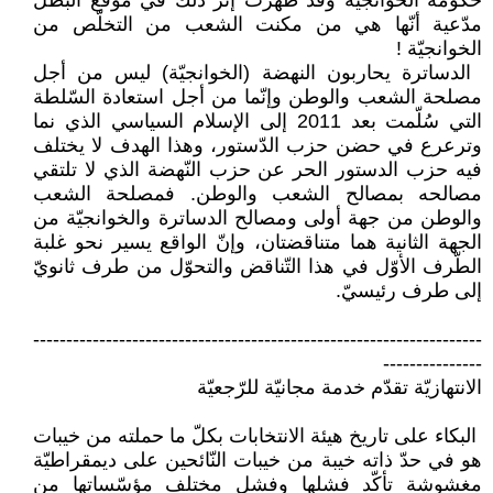
حكومة ‏الخوانجيّة وقد ظهرت إثر ذلك في موقع ‏البطل
مدّعية أنّها هي من مكنت الشعب ‏من التخلّص من
الخوانجيّة ‏‎ !‎‏ ‏
‎ ‎الدساترة يحاربون النهضة (الخوانجيّة) ‏ليس من أجل
مصلحة الشعب والوطن ‏وإنّما من أجل استعادة السّلطة
التي سُلّمت ‏بعد 2011 إلى الإسلام السياسي الذي نما
‏وترعرع في حضن حزب الدّستور، وهذا ‏الهدف لا يختلف
فيه حزب الدستور الحر ‏عن حزب النّهضة الذي لا تلتقي
مصالحه ‏بمصالح الشعب والوطن. فمصلحة الشعب
‏والوطن من جهة أولى ومصالح الدساترة ‏والخوانجيّة من
الجهة الثانية هما ‏متناقضتان، وإنّ الواقع يسير نحو غلبة
‏الطّرف الأوّل في هذا التّناقض والتحوّل ‏من طرف ثانويّ
إلى طرف رئيسيّ‎.‎
‏--------------------------------------------------------------------
---------------‏
الانتهازيّة تقدّم خدمة مجانيّة للرّجعيّة
‏ البكاء على تاريخ هيئة الانتخابات بكلّ ‏ما حملته من خيبات
هو في حدّ ذاته خيبة ‏من خيبات النّائحين على ديمقراطيّة
‏مغشوشة تأكّد فشلها وفشل مختلف ‏مؤسّساتها من