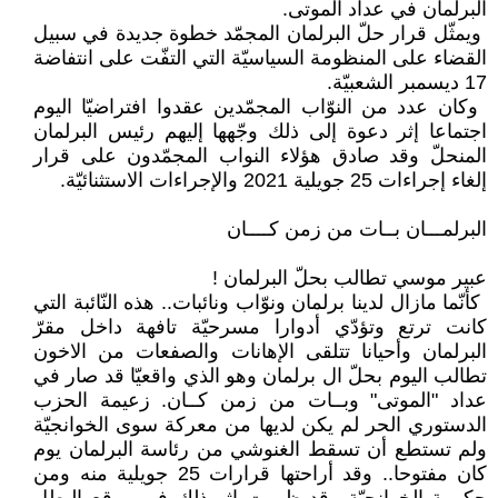
‏البرلمان في عداد الموتى‎.‎
‎ ‎ويمثّل قرار حلّ البرلمان المجمّد ‏خطوة جديدة في سبيل
القضاء على ‏المنظومة السياسيّة التي التفّت على ‏انتفاضة
17 ديسمبر الشعبيّة‎.‎
‎ ‎وكان عدد من النوّاب المجمّدين عقدوا ‏افتراضيّا اليوم
اجتماعا إثر دعوة إلى ذلك ‏وجّهها إليهم رئيس البرلمان
المنحلّ وقد ‏صادق هؤلاء النواب المجمّدون على ‏قرار
إلغاء إجراءات 25 جويلية 2021 ‏والإجراءات الاستثنائيّة‎.‎
البرلمـــان بــات من زمن كــــان
عبير موسي تطالب بحلّ البرلمان !‏
‏ كأنّما مازال لدينا برلمان ونوّاب ‏ونائبات.. هذه النّائبة التي
كانت ترتع ‏وتؤدّي أدوارا مسرحيّة تافهة داخل مقرّ
‏البرلمان وأحيانا تتلقى الإهانات ‏والصفعات من الاخون
تطالب اليوم ‏بحلّ ال برلمان وهو الذي واقعيّا قد ‏صار في
عداد "الموتى" وبــات من زمن ‏كــان. زعيمة الحزب
الدستوري الحر لم ‏يكن لديها من معركة سوى الخوانجيّة
ولم ‏تستطع أن تسقط الغنوشي من رئاسة ‏البرلمان يوم
كان مفتوحا.. وقد أراحتها ‏قرارات 25 جويلية منه ومن