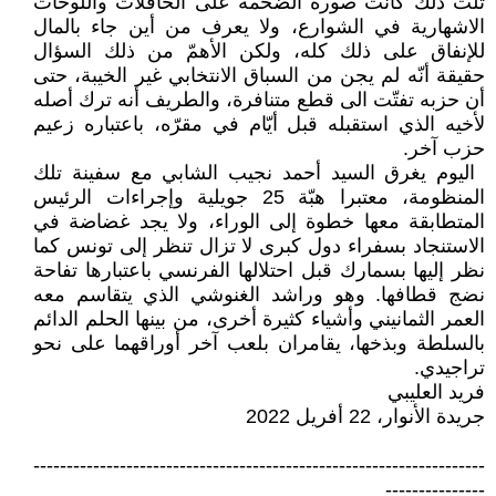
تلت ذلك كانت صوره ‏الضخمة على الحافلات واللوحات
‏الاشهارية في الشوارع، ولا يعرف من ‏أين جاء بالمال
للإنفاق على ذلك كله، ‏ولكن الأهمّ من ذلك السؤال
حقيقة أنّه لم ‏يجن من السباق الانتخابي غير الخيبة، ‏حتى
أن حزبه تفتّت الى قطع متنافرة، ‏والطريف أنه ترك أصله
لأخيه الذي ‏استقبله قبل أيّام في مقرّه، باعتباره زعيم
‏حزب آخر‎ .‎
‏ اليوم يغرق السيد أحمد نجيب الشابي ‏مع سفينة تلك
المنظومة، معتبرا هبّة‎25 ‎‏ ‏جويلية وإجراءات الرئيس
المتطابقة معها ‏خطوة إلى الوراء، ولا يجد غضاضة في
‏الاستنجاد بسفراء دول كبرى لا تزال ‏تنظر إلى تونس كما
نظر إليها بسمارك ‏قبل احتلالها الفرنسي باعتبارها تفاحة
‏نضج قطافها. وهو وراشد الغنوشي الذي ‏يتقاسم معه
العمر الثمانيني وأشياء كثيرة ‏أخرى، من بينها الحلم الدائم
بالسلطة ‏وبذخها، يقامران بلعب آخر أوراقهما ‏على نحو
تراجيدي‎.‎
فريد العليبي
جريدة الأنوار، 22 أفريل 2022‏
‏--------------------------------------------------------------------
---------------‏