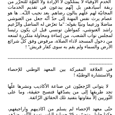
‏ الخدم الأوفياء لا يمتلكون لا الإرادة ‏ولا القوّة للتحرّر من
ربقة أسيادهم، بل ‏إنّهم يبدعون في تقديم الخدمات
المجانيّة ‏لهم علّهم ينالون رضاهم. بعد نجيب ‏اللـّه.. ها هو
عصام يرث نفس المهنة إلى ‏حدّ أنّه جعل من الغنوشي
مناضلا وزعيما ‏ونبيّا بقوله‎:‎‏ "ما تعرّض له المناضل ‏والزّعيم
راشد الغنوشي، كمواطن تونسي ‏قبل ان يكون رئيسا
لمجلس نواب الشعب، ‏من إساءة ومحاولة متكررة لمنعه
من ‏دخول المسجد لاداء الصلاة، مرفوض ‏وفق كلّ شرائع
الأرض والسماء ولم يقم ‏به سوى كفار قريش" ‏‎!‎
‏--------------------------------------------------------------------
---------------‏
في العلاقة المفبركة بين المعهد الوطني للإحصاء
والاستشارة الوطنيّة ‏‎!‎
‎ ‎‏ لا يتوانى الرّجعيّون عن صناعة ‏الأكاذيب ونشرها علّها
تجد طريقها إلى ‏من يصدّقها فتصبح حقيقة، وما على
‏الثّوريين إلاّ مقاوتها بتفنيد تلك الحقائق ‏الزّائفة.‏
حتّى معهد الإحصاء لم يسلم من اكاذيبهم ‏واراجيفهم،
هكذا حاول متضرّرو 25 ‏جويلية إلباس تهمة التّآمر ضدّهم