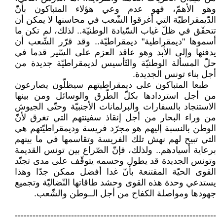
وهو الأهمّ، فهو عدم ‏وعي هؤلاء المتباكون بأنّ
الدّيمقراطيّة ‏التي أغرقوا الشّعب في محاسنها لا يمكن ‏أن
تتحقّق في ظلّ غياب السّيادة الوطنيّة.. ‏لذلك، لم تكن ما
أسموها "ديمقراطية" ‏ديمقراطيّة.. وقد قرّر الشّعب أن
يدفنها ‏وإلى الأبد وهو عاقد العزم على السّير ‏قدما في
حلّ المسألة الوطنيّة والتّأسيس ‏لديمقراطيّة جديدة من
أجل بناء تونس ‏الجديدة‎.‎
‎ ‎‏ طبعا المتباكون على ديمقراطيتهم ‏سيظلّون يصارعون
من أجل استردادها ‏بكلّ الطّرق والوسائل ومن بينها
‏الاستنجاد بالسفارات والبرلمانات الأجنبيّة ‏وحتّى الجيوش
من وراء البحار من أجل ‏إنقاذ سفينتهم التي تغرق لأنّ
الوطن ‏بالنسبة إليهم هو مجرّد فريسة ‏وديمقراطيّتهم هي
التي تبيح لهم نهش تلك ‏الفريسة وتقاسمها في ما بينهم
برعاية ‏أسيادهم.. ولذلك، فإنّ الصّراع بين تونس ‏القديمة
وتونس الجديدة قد يطول وحسمه ‏يتوقّف على مدى تجنّد
القوى الحيّة ‏المقتنعة بأنّ غدا أفضل ممكن جدّا وهذا
‏يستدعي وحدة هذه القوى وحشد طاقاتها ‏النّضاليّة وتجميع
جهودها ومواصلة ‏الكفاح من أجل الــوطن والشّعب‎.‎
‏--------------------------------------------------------------------