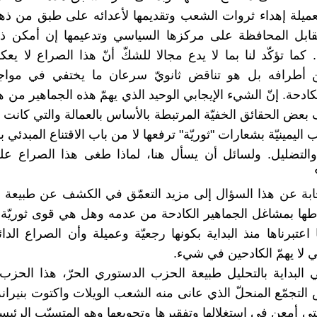
لعميلة إهداء ‏ثروات الشعب وتقديمها ‏لأعدائه على طبق من ذ
قابل ‏المحافظة على مركزها ‏السياسي وتدعيمها إن أمكن ‏ذ
. كما ‏تؤكّد لنا بما لا يدع مجالا ‏للشكّ أنّ هذا الصراع لا ‏ي
ين ‏أطرافه بل هو تناقض ثانويّ ‏سرعان ما يختفي في ‏مو
لكادحة. إنّ الشيء الإيجابي ‏الوحيد الذي يهمّ هذه ‏الجماهير من 
بعض الحقائق ‏الخفيّة المرتبطة بالأساس ‏بالعمالة والتي كانت تت
اليمينيّة ‏بشعارات "ثوريّة" ترفعها لا ‏من باب الاقتناع المبدئي به
‏والتضليل. ولسائل أن يسأل ‏هنا، لماذا طغى هذا الصراع ‏ع
‏
لإجابة عن هذا ‏السؤال إلى مزيد التعمّق في ‏الكشف عن طبيعة 
اطها بمشاغل ‏الجماهير الكادحة من عدمه ‏وهل هي قوى ثوريّة ك
ا اعتبرناها ‏منذ البداية بكونها رجعيّة ‏وعميلة وأن الصراع الدائر
لا ‏يهمّ الكادحين في شيء.‏
ي البداية ‏بالتحليل طبيعة الحزب ‏الدستوري الحرّ، هذا الحزب 
التجمّع المنحلّ الذي عانى ‏منه الشعب الويلات واكتوت ‏بنيران
لتي أمعن في استغلالها ‏وتفقيرها وتجويعها وهو ‏المتسبّب الرئ