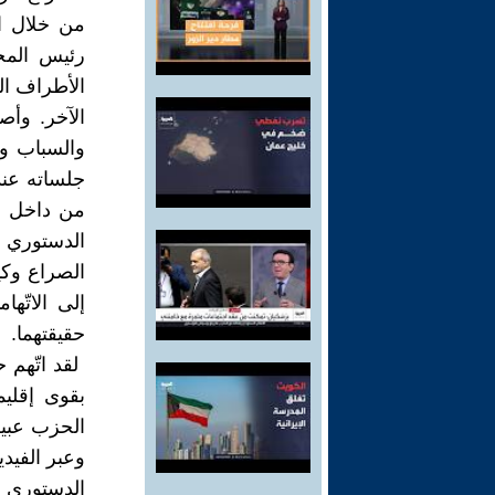
من خلال ‏ا
رئيس المجل
الأطراف ال
الآخر. وأصب
والسباب ‏و
جلساته ‏عند
من ‏داخل أ
‏الدستوري ا
‏الصراع وكي
إلى الاتّه
حقيقتهما. ‏
‏ لقد اتّهم
بقوى إقليمي
الحزب عبير
وعبر ‏الفيد
‏الدستوري 