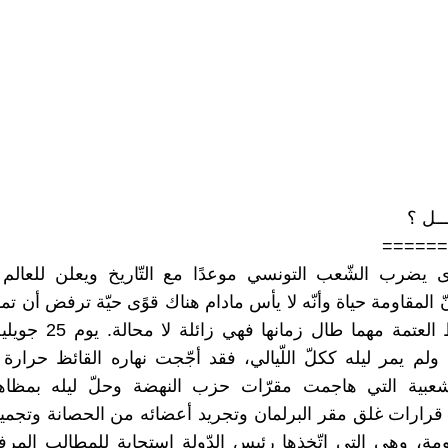
ـــل ؟
======
ى يضرب الشّعب التونسي ‏موعدًا مع التّاريخ ويعلن للعالم أ
ّ المقاومة حياة وأنّه لا يأس ‏مادام هناك قوًى حيّة ترفض أن ت
النّور وسط العتمة مهما طال زما
ا ولم يمر ليله ككلّ اللّيالي، ‏فقد أجّجت نهاره القائظ حرارة
لشعبية التي هاجمت مقرّات حزب ‏النهضة وحلّ ليله بمظاهر
ر قرارات غلق مقر البرلمان وتجريد ‏أعضائه من الحصانة وتجم
ومة، وهى التي اتّخذها رئيس الدّولة ‏استجابة للمطالب المر