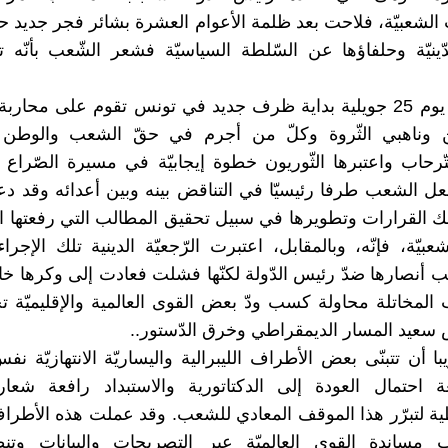
 الشعبيّة، فلاحت بعد ظلمة ‏الأعوام العشرة بشائر فجر جديد ح
لدّينيّة وحلفاؤها عن ‏السّلطة السياسيّة فشعر الشّعب بأنّه 
‏ ولئن مثّل يوم 25 جويلية بداية ظرف ‏جديد في تونس تقوم على محار
ين وناهبي الثّروة وكلّ من أجرم ‏في حقّ الشعب والوطن ف
تّرحاب واعتبرها الثّوريون خطوة ‏إيجابيّة في مسيرة الصّراع 
تجعل الشعب طرفا رئيسيّا في ‏التناقض بينه وبين أعدائه وقد دعا
بيّة، فإنّه، ‏وبالمقابل، اعتبرت الرّجعيّة الدينية تلك ‏الإجراء
يب أنصارها ‏ضدّ رئيس الدّولة لكنّها فشلت فعادت إلى ‏وكرها خ
المخاتلة ‏محاولة كسب ودّ بعض القوى العالمية ‏والإقليميّة 
يد ‏المسار الديمقراطي وخرق الدّستور..‏
ا أن تتبنّى بعض الأطراف ‏الليبرالية واليساريّة الانتهازيّة 
 احتمال العودة إلى الدكتاتورية ‏والاستبداد رافعة شعار
طية لتبرّر هذا الموقف المعادي ‏للشعب. وقد عملت هذه الأطر
مساندة القوى العالميّة عبر ‏التصريحات والبيانات وت