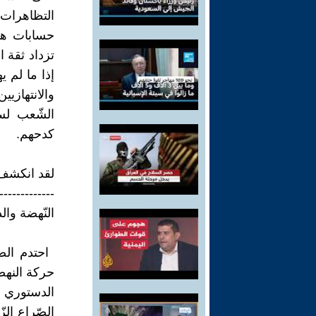
‏التظاهرات
‏حسابات هذ
تزداد ‏ثقة 
‏إذا ما لم 
‏والانتهاز
‏الشّعب لس
كدحهم.‏
لقد انكشف ز
-------------
النّهضة وال
حركة ‏النه
الدستوري ا
الصّراع الز