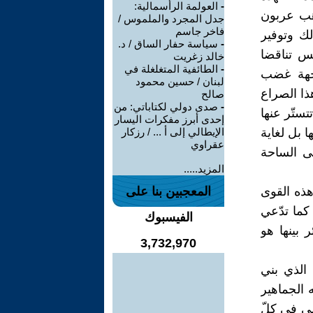
-
العولمة الرأسمالية:
هب ‏عربون
جدل المجرد والملموس /
فاخر جاسم
لك وتوفير
-
سياسة حفار الساق / د.
عكس تناقضا
خالد زغريت
-
الطائفية المتغلغلة في
اجهة غضب
لبنان / حسين محمود
هذا الصراع
صالح
-
صدى دولي لكتاباتي: من
ستّر ‏عنها
إحدى أبرز مفكرات اليسار
ا ‏بل لغاية
الإيطالي إلى أ ... / رزكار
عقراوي
لى الساحة
المزيد.....
هذه القوى
المعجبين بنا على
ما ‏تدّعي
الفيسبوك
 ‏بينها هو
3,732,970
‏الذي بني
ه الجماهير
يسي في كلّ