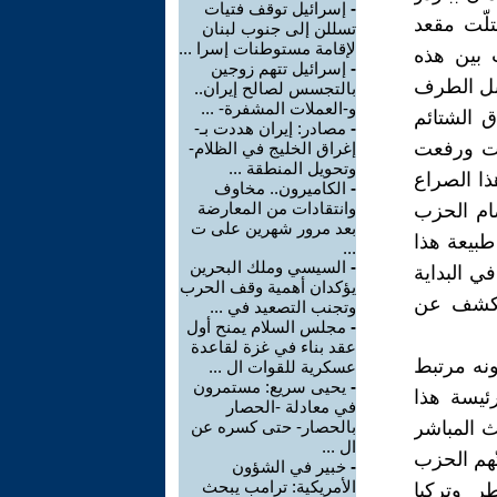
-
إسرائيل توقف فتيات
تلّت مقعد
تسللن إلى جنوب لبنان
لإقامة مستوطنات إسرا ...
 ‏بين هذه
-
إسرائيل تتهم زوجين
قبل الطرف
بالتجسس لصالح إيران..
و-العملات المشفرة- ...
ق الشتائم
-
مصادر: إيران هددت بـ-
بات ورفعت
إغراق الخليج في الظلام-
وتحويل المنطقة ...
هذا الصراع
-
الكاميرون.. مخاوف
وانتقادات من المعارضة
صام الحزب
بعد مرور شهرين على ت
طبيعة هذا
...
-
السيسي وملك البحرين
 ‏البداية
يؤكدان أهمية وقف الحرب
‏الكشف عن
وتجنب التصعيد في ...
-
مجلس السلام يمنح أول
عقد بناء في غزة لقاعدة
ونه مرتبط
عسكرية للقوات ال ...
-
يحيى سريع: مستمرون
 رئيسة هذا
في معادلة -الحصار
ث المباشر
بالحصار- حتى كسره عن
ال ...
تّهم الحزب
-
خبير في الشؤون
الأمريكية: ترامب يبحث
ر ‏وتركيا