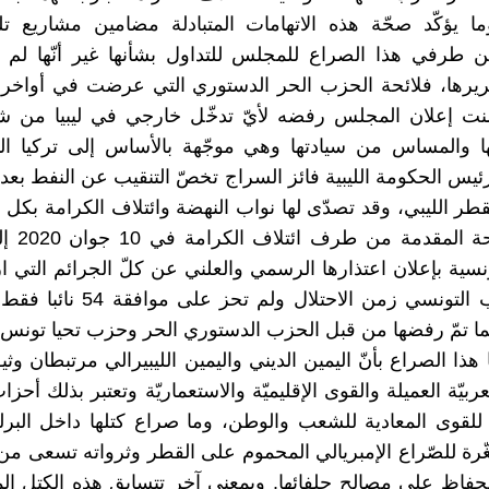
ما يؤكّد ‏صحّة هذه الاتهامات ‏المتبادلة مضامين مشاريع ‏تل
ن ‏طرفي هذا الصراع للمجلس ‏للتداول بشأنها غير أنّها لم ‏تج
ريرها، ‏فلائحة الحزب الحر ‏الدستوري التي عرضت في ‏أواخ
‏تضمنت إعلان المجلس ‏رفضه لأيّ تدخّل خارجي ‏في ليبيا من
ها والمساس من ‏سيادتها وهي موجّهة ‏بالأساس إلى تركيا ا
س ‏الحكومة الليبية فائز السراج ‏تخصّ التنقيب عن النفط بعد 
قطر ‏الليبي، وقد تصدّى لها نواب ‏النهضة وائتلاف الكرامة ‏بكل 
دعت ‏اللائحة 
رنسية بإعلان ‏اعتذارها الرسمي والعلني ‏عن كلّ الجرائم التي ‏ا
حقّ الشعب ‏التونسي زمن الاحتلال ولم ‏
ا ‏تمّ رفضها من قبل الحزب ‏الدستوري الحر وحزب تحيا ‏تونس.‏
نا هذا الصراع ‏بأنّ اليمين الديني واليمين ‏الليبيرالي مرتبطان وثي
ربيّة ‏العميلة والقوى الإقليميّة ‏والاستعماريّة وتعتبر بذلك ‏أحزا
اّ ‏للقوى المعادية للشعب ‏والوطن، وما صراع كتلها ‏داخل الب
رة للصّراع الإمبريالي ‏المحموم على القطر وثرواته ‏تسعى من
لحفاظ على مصالح ‏حلفائها. وبمعنى آخر تتسابق ‏هذه الكتل الم