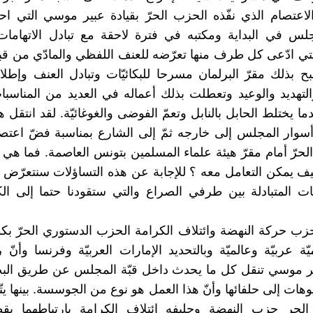
لاعتصام الذي نفّذه الحزب ‏الحرّ بقيادة عبير موسي التي ‏اح
س ‏في البداية ومكتبه في فترة ‏لاحقة مع تبادل الاتهامات
تي ادّعى ‏كل طرف منها تعرّضه ‏للعنف اللفظي والمادّي من ‏
ح ‏بذلك مقرّ البرلمان مسرحا ‏للبكائيّات وتبادل العنف ‏وإطلا
التهديد والوعيد وتعطلت ‏بذلك أعماله في العديد من ‏المناس
ما يختلط الحابل بالنابل ‏وتعمّ الفوضى والغوغائيّة. ‏لقد انتقل 
سوار المجلس إلى ‏خارجه ثمّ إلى الشارع ‏بمناسبة فضّ اعت
لحرّ أمام مقرّ ‏هيئة علماء المسلمين بتونس ‏العاصمة. فما هي 
ف يمكن التعامل ‏معه ؟ للإجابة عن هذه ‏التساؤلات سنتعرّض في
امات ‏المتبادلة بين طرفي الصراع ‏والتي ستقودنا حتما إلى 
 حزب حركة ‏النهضة وائتلاف الكرامة ‏الحزب الدستوري الحرّ ‏بك
ّة ‏عربيّة وعالميّة وبالتحديد ‏الإمارات العربيّة وفرنسا ‏وأنّ
 ‏موسي تنقل كل ما يحدث ‏داخل قبّة المجلس عن طريق ‏الب
يوهات إلى حلفائها وأنّ ‏هذا العمل هو نوع من ‏الجوسسة. بينها ي
الحر حزب ‏النهضة وحليفه ائتلاف ‏الكرامة بارتباطهما بقط