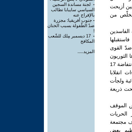
-
‎ لجنة مساندة السجين
ين ‏أزيحت
السياسي سايبابا تطالب
تخلّص ‏من
بالإفراج عنه
-
جنوب أفريقيا: مجزرة
ضدّ الطّفولة بسبب الختان
بة الفاسدين
-
‎17 ‎‏ ديسمبر مِلك للشّعب
استقبلها
المكافح
ضدّ القوى
المزيد.....
 ‏الثوريون
إلى دعم تلك القرارات وتطويرها ‏في سبيل تحقيق المطالب التي رفعتها ‏انتفاضة 17
ات انقلابا
ائبة ولجأت
تحت ذريعة
نفس الموقف
 الحريات
اف مجتمعة
نظيم بعض