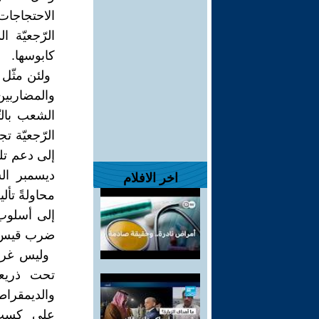
‏الاحتجاجات
الرّجعيّة ا
كابوسها. ‏
‏والمضارب
الشعب ‏بال
‏الرّجعيّة 
ديسمبر الشع
اخر الافلام
محاولةً تأل
إلى أسلوب 
ضرب قيس سع
‏ وليس غريب
‏تحت ذريعة
‏والديمقرا
‏على كسب 