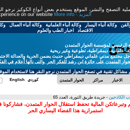
ة التصفح والنشر، الموقع يستخدم بعض أنواع الكوكيز نرجو النق
More info - المزيد
experience on our website
الفن
-
وكالة أنباء اليسار
-
وكالة أنباء العلمانية
-
وكالة أنباء العمال
-
وكا
الاقتصاد
-
اخبار الطب والعلوم
 الرئيسي لمؤسسة الحوار المتمدن
، علمانية، ديمقراطية، تطوعية وغير ربحية
ل مجتمع مدني علماني ديمقراطي حديث يضمن الحرية والعدالة الاجتم
حوار المتمدن على جائزة ابن رشد للفكر الحر والتى نالها أعلام في الفك
م مشاكل تقنية في تصفح الحوار المتمدن نرجو النقر هنا لاستخدام الموقع
كوردي
English
الاخبار
مراكز
الحوار المتمدن
 الكادحين
- جريدة طريق الثورة، العدد 65
 وتبرعاتكن المالية تحفظ استقلال الحوار المتمدن، فشاركونا 
استمرارية هذا الفضاء اليساري الحر