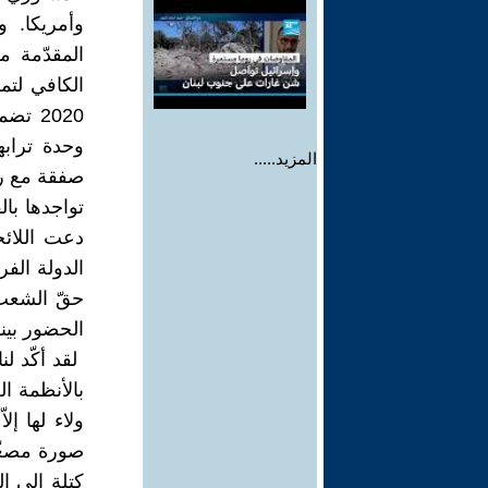
وأمريكا. و
المقدّمة م
الكافي لتم
2020 
‏وحدة تراب
المزيد.....
صفقة مع رئي
تواجدها بال
‏الدولة الف
الحضور بينم
‏ لقد أكّد ل
بالأنظمة الع
ولاء لها إل
صورة ‏مصغّ
كتلة ‏إلى ا