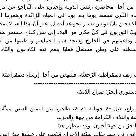
 من أجل محاصرة رئيس الدّولة ‏وإجباره على التّراجع عن قرا
ه القوى تسقط يوما بعد يوم في ‏المياه الرّاكدة ويغمرها ال
الكادحين بانّ تونس تسير نحو غد ‏أفضل، غير أنّ هذا الغد لا يم
يهبّ الثوريون في كلّ مكان من ‏البلاد إلى شنّ كفاح مستمر ضدّ
يين وداعميهم في الخارج وشحذ ‏همم الجماهير وتنظيمها من 
لطته على وطن مستقلّ فعليّا ينعم ‏فيه الكادحون والكادح
يف ديمقراطية الرّجعيّة، فلننهض من أجل إرساء ديمقراطيّة الشّ
--------------------------------------------------------
دستوري الحرّ: صراع الدّيكة ‏
‏ احتدم الصراع، قبل 25 جويلية 2021، ظاهريا بين اليمين الد
ضة وائتلاف الكرامة من جهة والحزب ‏
لحرّ من جهة أخرى، وقد تمظهر هذا ‏
ّائف في ‏مسرحيّات سيّئة الإخراج ‏قدّمت على خشبة مقرّ ‏البرل