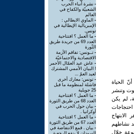
-
نشرة أنباء الحرب
الشعبيّة والكفاح في
العالم
-
الماوي الايطالي :
الإمبريالية الإيطالية في
تونس.
-
ما العمل ؟ افتتاحية
العدد 69 من جريدة طريق
الثّورة
-
تــونس: تفاقم الأزمة
الاقتصادية والاجتماعيّة
-
عاش عيد العمّال الأحمر
‏‎!‎ البيان الأممي المشترك
لعيد العمّ ...
-
تونس: معارك أخرى
نّ الحياة
فاشلة لمنظومة ما قبل
موت ‏وتنشر
25 جويلية
-
ما العمل ؟ افتتاحية
نها ‏فهي زائلة لا محالة. يوم 25 جويلية، لم ‏يكن
العدد 68 من طريق الثورة
-
بيان حول الحرب في
 احتجاجات
أوكرانيا .
 الابتهاج
-
ما العمل ؟ افتتاحية
العدد 67 من طريق الثورة
يد نشاطهم
-
بيان . قمع الانتفاضة في
فوعة خلال
السودان لا ينفع الرجعية .