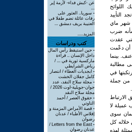
عن -كبش فداء- لأزمة إير
ك اللوائح
...
-
سوريا.. العثور على
د التأييد
رفات عائلة تضم طفلا في
ر شهر ماي
العتيبة بريف دمشق ...
 شأنه ضرب
المزيد.....
لتي ‏عقدت
كتب ودراسات
‏أن دعّمت
-
حين استيقظ رأس المال
داخل الإنسان .. قراءة
عنف. بينما
ماركسية ثورية في ... /
المقدمة من طرف ‏ائتلاف الكرامة في 10 ‏جوان 2020 إلى مطالبة
رياض الشرايطي
-
ابجديات العطاء / انتصار
رتكبتها في
كامل جفلان الخشت
تحز على موافقة 54 نائبا ‏فقط من جملة
-
مجلة سلاح النقد، عدد
جوان-جويلية-اوت 2026 /
مجلة سلاح النقد
ق ‏الارتباط
-
حقوق العصر / أحمد
التاوتي
ب عميلة لا
-
قصة الأمراض المزمنة و
رلمان سوى
إفلاس الأطباء / عدنان
رضوان
 خلاله كل
Letters from the East /
-
عدنان رضوان
مثلة لهذه