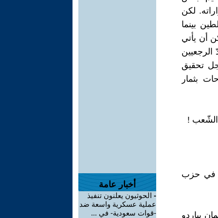
راته. لكن
طين بينما
كن أن يأتي
 الرجعيين
أجل تحقيق
ات بثمار
عب ‏‎!‎
يني ممثّلا في حزب
أخبار عامة
-
الحوثيون يعلنون تنفيذ
عملية عسكرية واسعة ضد
-قوات سعودية- في ...
مان بباردو