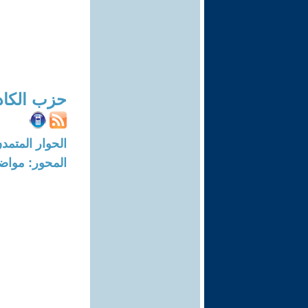
حزب الكاد
الحوار المتمدن-العدد: 7406 - 22
المحور: مواض
‎ ‎