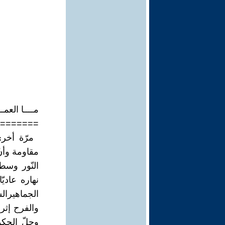
‏ ‏
‏ ‏
مــــا العمـ
=======
‏ مرّة أخر
‏مقاومة وأن
نهاره عاديّ
‏الجماهيرا
والفرح ‏إث
وحلّ ‏الحك