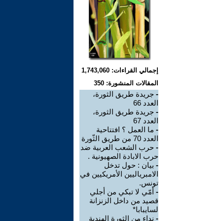
إجمالي القراءات: 1,743,060
المقالات المنشورة: 350
-
جريدة طريق الثورة،
العدد 66
-
جريدة طريق الثورة،
العدد 67
-
ما العمل ؟ افتتاحية
العدد 70 من طريق الثّورة
-
حرب الشعب العربية ضد
حرب الابادة الصهيونية .
-
بيان : حول تدخل
الامبرياليين الأمريكيين في
تونس.
-
أمّي لا تبكي من أجلي
قصيد من داخل الزنزانة
لسايبابا* ‏
-
نداء من الثورة الهندية ‏