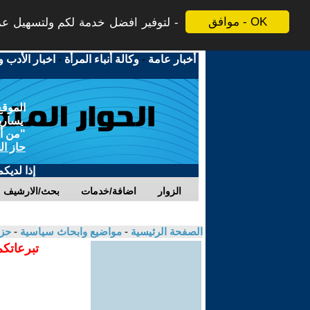
موافق - OK
لتوفير افضل خدمة لكم ولتسهيل عملي
أخبار عامة
-
وكالة أنباء المرأة
-
اخبار الأدب و
الموقع
يسارية
"من أج
حاز ال
إذا لديك
الزوار
اضافة/خدمات
بحث/الارشيف
الصفحة الرئيسية
-
مواضيع وابحاث سياسية
-
حزب
تبرعاتكم