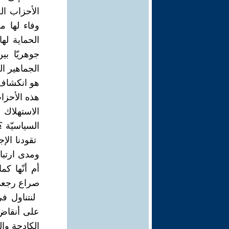
‏الأحزاب ا
وفاء لها م
الحماية لها
جوهريّا ب
الجماهير ‏ا
‏هو انكشاف 
هذه الأحزاب 
الاستهلاك 
السياسيّة ؟ 
‏ تقودنا ا
‏ومدى ارتب
أم أنّها كم
صراع رجعي 
‏ لنتناول ف
على أنقاض ‏
الكادحة ‏وا