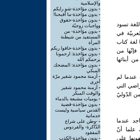
والإسلامية
-
بدون مؤاخذة-شو رايكم
-
بدون مؤاخذة-ما أقبحنا!
-
بدون مؤاخذة-حقوق
للغة تسود
وواجبات زوجيّة
-
بدون مؤاخذة- من
لعربيّة في
المستفيد من شيطنة
ا لغة كتاب
المرأة
-
بدون مؤاخذة-خافوا ربكم
فإنّها من
-
بدون مؤاخذة: ارحمونا
ن أبنائها
يرحمكم الله
-
بدون مؤاخذة: المضحك
المبكي
-
أزمنة محمود شقير مرّة
 عندما لم
أخرى
راضي التي
-
أزمنة محمود شقير
والوقت المبكر
الأمن الدّوليّ
-
يوميات مشبعة بالدماء
-
بدون مؤاخذة-قضية
القدس سياسية وليست
خدماتية
اجد عندما
-
-وطن على شراع
الذّاكرة- والفردوس
، علما أنّ
المفقود
فونها على
-
بدون مؤاخذة-الكذب