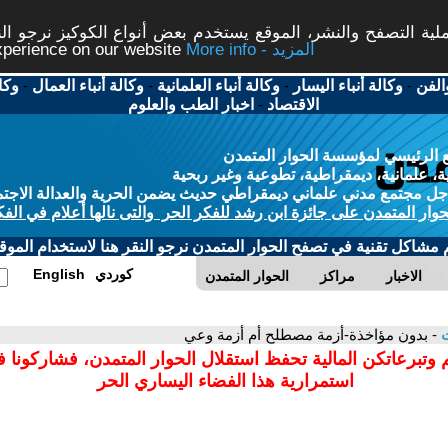
ة التصفح والنشر، الموقع يستخدم بعض أنواع الكوكيز نرجو النق
More info - المزيد
experience on our website
الفن
-
وكالة أنباء اليسار
-
وكالة أنباء العلمانية
-
وكالة أنباء العمال
-
وكا
الاقتصاد
-
اخبار الطب والعلوم
 الرئيسي لمؤسسة الحوار المتمدن
، علمانية، ديمقراطية، تطوعية وغير ربحية
ل مجتمع مدني علماني ديمقراطي حديث يضمن الحرية والعدالة الاجتم
حوار المتمدن على جائزة ابن رشد للفكر الحر والتى نالها أعلام في الفك
م مشاكل تقنية في تصفح الحوار المتمدن نرجو النقر هنا لاستخدام الموقع
كوردي
English
الاخبار
مراكز
الحوار المتمدن
ت
- بدون مؤاخذة-أزمة مصطلح أم أزمة وعي
 وتبرعاتكن المالية تحفظ استقلال الحوار المتمدن، فشاركونا 
استمرارية هذا الفضاء اليساري الحر