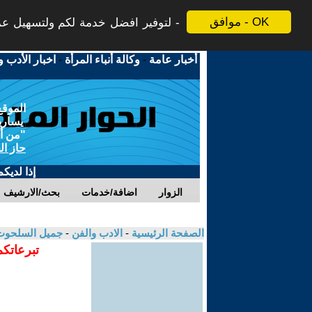
موافق - OK
لتوفير افضل خدمة لكم ولتسهيل عملي
أخبار عامة
-
وكالة أنباء المرأة
-
اخبار الأدب و
الموقع
يسارية
"من أج
حاز ال
إذا لديك
الزوار
اضافة/خدمات
بحث/الارشيف
الصفحة الرئيسية
-
الادب والفن
-
جميل السلحو
تبرعاتكم