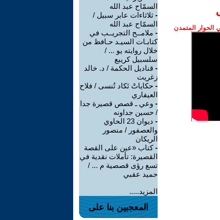
السمّاح عبد الله
-
ثلاثاءات عابر سبيل /
السمّاح عبد الله
الحوار المتمدن
-
ملامــح التجريــب في
كتابـات السيـد حـافظ من
خلال روايته يو ... /
سلسبيل كريبع
-
قناديل الحكمة / د. خالد
زغريت
-
حكاياتْ تَكاد تُنسى / فلاح
العيفاري
-
وعي ـ قصص قصيرة جدا
/ حسين جداونه
-
ديوان 23 الحاوي
والعصفور / منصور
الريكان
-
كتاب «عين على القصة
القصيرة: تأملات نقدية في
تسع رؤى قصصية م ... /
حميد عقبي
المزيد.....
المعجبين بنا على