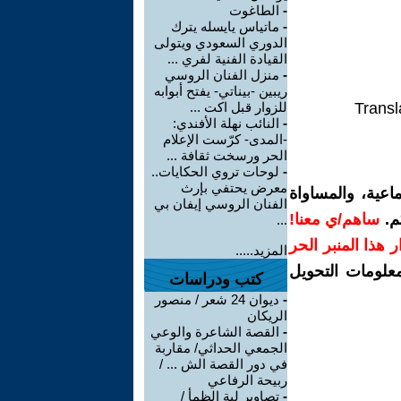
-
الطاغوت
-
ماتياس يايسله يترك
الدوري السعودي ويتولى
القيادة الفنية لفري ...
-
منزل الفنان الروسي
ريبين -بيناتي- يفتح أبوابه
Transl
للزوار قبل اكت ...
-
النائب نهلة الأفندي:
-المدى- كرّست الإعلام
الحر ورسخت ثقافة ...
-
لوحات تروي الحكايات..
معرض يحتفي بإرث
اعية، والمساواة
الفنان الروسي إيفان بي
م.
ساهم/ي معنا!
...
رار هذا المنبر الحر
المزيد.....
معلومات التحويل
كتب ودراسات
-
ديوان 24 شعر / منصور
الريكان
-
القصة الشاعرة والوعي
الجمعي الحداثي/ مقاربة
في دور القصة الش ... /
ربيحة الرفاعي
-
تصاوير لية الظمأ /