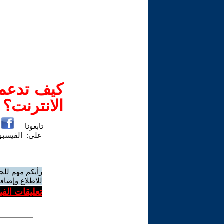
كيف تدعم-
الانترنت؟
تابعونا
على:
الفيسب
رأيكم مهم للج
للاطلاع وإضافة
تعليقات الف