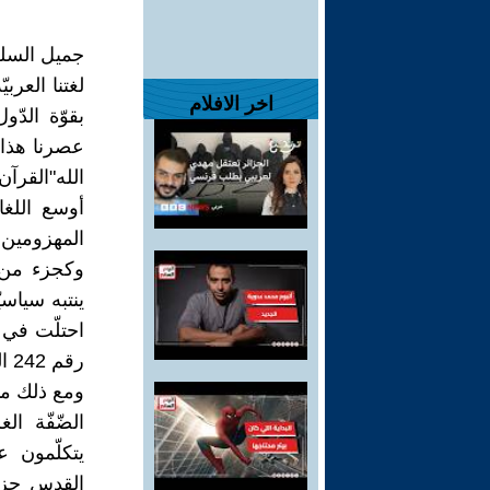
جميل السل
لغتنا العرب
اخر الافلام
بقوّة الدّو
عصرنا هذا ت
الله"القرآ
أوسع اللغا
المهزومين ذ
وكجزء من ه
ينتبه سياس
رقم 242 الصادر في 22-11-1967.
ومع ذلك ما
الضّفّة ال
يتكلّمون عن
القدس جزء 