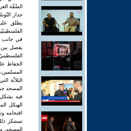
الضّفّة الغ
يطلق عليه
الفلسطينيّ
في جانب من
يفصل بين 
الفلسطينيّ،
الحفاظ عل
المسلمين، 
الثلاثّة ال
المسجد جرى 
فيه بشكل 
الهيكل الم
اقتحامه وت
تستنكر ذلك
المسجد، وأ