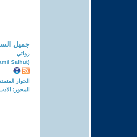
جميل الس
روائي
(Jamil Salhut)
الحوار المتمدن-العدد: 7400 - 22
المحور: الادب