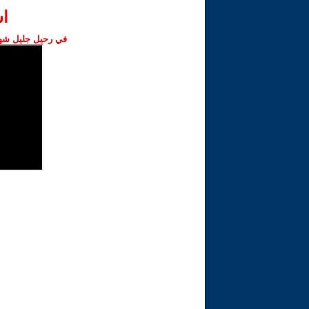
ا‫
في رحيل جليل شهبا