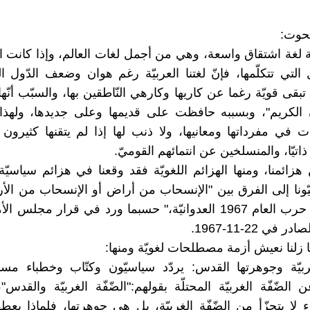
حوت:
يّة لغة اشتقاق واسعة، وهي من أجمل لغات العالم، وإذا كانت ا
ل التي تتكلّمها، فإنّ لغتنا العربيّة رغم هوان وضعف الدّول ا
بقى قويّة رغما عن كاريها وكارهي النّاطقين بها، والسبّب أنّه
ن الكريم"، وبسببه حافظت على قديمها وعلى جديدها، ولهذا 
ت في مفرداتها ومعانيها، ولا ذنب لها إذا لم يتقنها كثيرون م
اتيّا، والمنسلخين عن انتمائهم القوميّ.
زائمنا، ومنها الهزائم اللغويّة فقد وقعنا في هزائم سياسيّة
يّونا إلى الفرق بين "الإنسحاب من أراض أو الإنسحاب من الأ
احتلّت في حرب العام 1967 العدوانيّة،" حسبما ورد في قرار مجلس 
 زلنا نعيش أزمة مصطلحات لغويّة ومنها:
غربيّة وجوهرتها القدس: يردّد سياسيّون وكتّاب وخطباء مس
 الضّفّة الغربيّة المحتلّة بقولهم:"الضّفّة الغربيّة والقدس"
لا يتجزّأ من الضّفّة الغربيّة، بل هي جوهرتها، فلماذا يعط