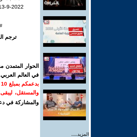
13-9-2022
#
ترجم ال
الحوار المتمدن م
في العالم العربي
ب
والمستقل، ليبقى ص
والمشاركة في دع
المزيد.....