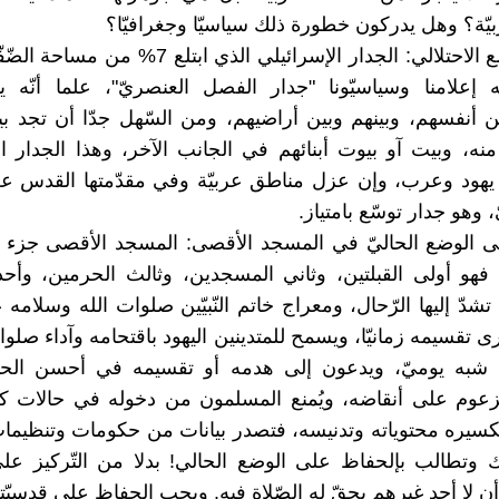
ربيّة؟ وهل يدركون خطورة ذلك سياسيّا وجغرافيّا؟
جدار التّوسّع الاحتلالي: الجدار الإسرائيلي الذي ابتلع 7
 إعلامنا وسياسيّونا "جدار الفصل العنصريّ"، علما أنّه 
ين أنفسهم، وبينهم وبين أراضيهم، ومن السّهل جدّا أن تجد بي
ه، وبيت آو بيوت أبنائهم في الجانب الآخر، وهذا الجدار التّ
يهود وعرب، وإن عزل مناطق عربيّة وفي مقدّمتها القدس ع
 وهو جدار توسّع بامتياز.
ى الوضع الحاليّ في المسجد الأقصى: المسجد الأقصى جزء 
فهو أولى القبلتين، وثاني المسجدين، وثالث الحرمين، وأح
تي تشدّ إليها الرّحال، ومعراج خاتم النّبيّين صلوات الله وسلامه 
تقسيمه زمانيّا، ويسمح للمتدينين اليهود باقتحامه وآداء صلوات
شبه يوميّ، ويدعون إلى هدمه أو تقسيمه في أحسن الحالا
زعوم على أنقاضه، ويُمنع المسلمون من دخوله في حالات كثي
كسيره محتوياته وتدنيسه، فتصدر بيانات من حكومات وتنظيم
 وتطالب بإلحفاظ على الوضع الحالي! بدلا من التّركيز على
ن لا أحد غيرهم يحقّ له الصّلاة فيه. ويجب الحفاظ على قدسيّته