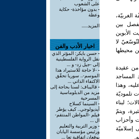
على الشعوب
-
بدون مؤاخذة- حكاية
وعظة
% من مساحة الضّفّة الغربيّة،
يفصل بين
المزيد.....
ت الأبوين
وسّعيّ لا
اخبار الأدب والفن
ن محيطها
-
حسن بايكر: المؤثر الذي
نقل الرواية الفلسطينية
إلى -جيل زد- و ...
من عقيدة
-
-لا حاجة للاستيراد هذا
الموسم-.. سوريا تحقّق
د المساجد
الاكتفاء الذاتي ...
عليه، وهذا
-
قاليباف: لسنا بحاجة إلى
مزيد من الدبلوماسية
 تلموديّة
المسرحية
ت؛ لبناء
-
السينما كسلاح
أيديولوجي.. كيف يؤطر
رة، ويتمّ
فيلم -المواطن المنتقم-
ات وأحزاب
ال ...
-
وزير التربية والتعليم
 إسلاميّة
ورئيس مؤسسة اليابان
.
يوقعان اتفاقية تعا ...