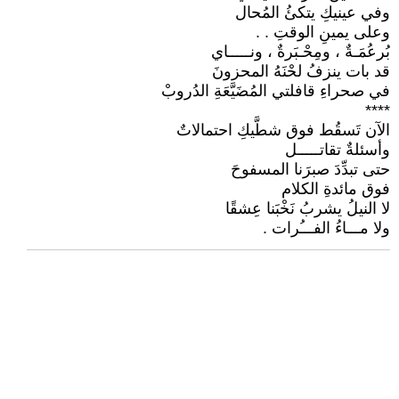
وفي عينيكِ يتكئُ المُحال
وعلى يمينِ الوقتِ . .
بُرعُمَـةٌ ، ومِحْـبَرةٌ ، ونـــــاي
قد بات ينزفُ لحْنَهُ المحزونَ
في صحراءِ قافلتي المُضَيَّعَةِ الدُروبْ
****
الآن تَسقُط فوق شطَّيكِ احتمالاتٌ
وأسئلةٌ تقاتـــــل
حتى تبدِّدَ صبرَنا المسفوحَ
فوق مائدةِ الكلام
لا النيلُ يشربُ نَخْبَنا عِشقًا
ولا مـــاءُ الفـــُرات .