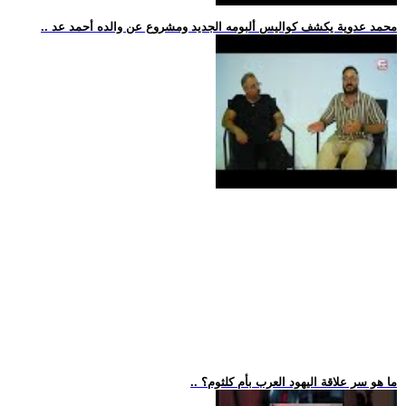
.. محمد عدوية يكشف كواليس ألبومه الجديد ومشروع عن والده أحمد عد
.. ما هو سر علاقة اليهود العرب بأم كلثوم؟