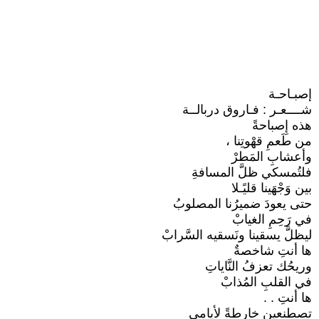
إصبـاحـة
شــــعـر : فـاروق دربالــة
هذه إِصباحةً
من طَعمِ قهْوتِنا ،
وأعشابِ المَطرْ
فلتُمسكي ظلَّ المسافةِ
بين وَجْهَينا قليًـلا
حتى يعودَ ضميرُنا المصلوبُ
في رَحِمِ الغيابْ
ليظلَّ يسقينا ونَسقيه السَّرابْ
ها أنتِ شاخصةٌ
وريحُك تعزفُ النَّاياتِ
في القلبِ المُذابْ
ها أنتِ . .
تصطنعين خارطةً لأيامي