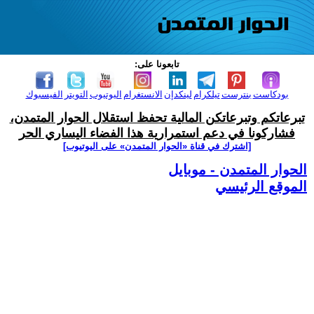
تابعونا على:
بودكاست
بنترست
تيلكرام
لينكدإن
الانستغرام
اليوتيوب
التويتر
الفيسبوك
تبرعاتكم وتبرعاتكن المالية تحفظ استقلال الحوار المتمدن،
فشاركونا في دعم استمرارية هذا الفضاء اليساري الحر
[اشترك في قناة ‫«الحوار المتمدن» على اليوتيوب]
الحوار المتمدن - موبايل
الموقع الرئيسي