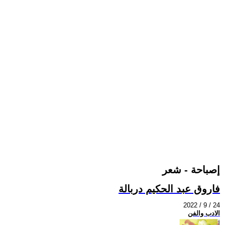
إصباحة - شعر
فاروق عبد الحكيم دربالة
2022 / 9 / 24
الادب والفن