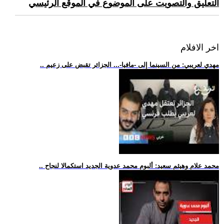
التعليق والتصويت على الموضوع في الموقع الرئيسي
اخر الافلام
.. مهدي لعريبي: من السينما إلى -مافيا-... الجزائر تقبض على زعيم
.. محمد علام وهيثم سعيد: ألبوم محمد عدوية الجديد استكمالا لنجاح