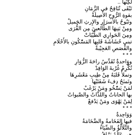
لَكِنَّها ..
تَبْقَى تُنَافِحُ في الزَّمَانِ
بقوةِ الرُّوحِ الأَصِيلَةْ
وتَبُوحُ بالأَسرَارِ والإِرثِ الجَميلْ
ومِنْ بَنِيهَا الطَّالعينَ مِن القُّرَى
ومِنَ الحَوارِي الطَّيْبَاتْ
تبني حُشَاشَةَ قَلبِها المَسّْكُونِ بالأَحْلَامِ
والقِّصَصِ العَجِيْبةْ
* * *
ووَاحدةٌ تًقَدِّسُ راحَةَ الزُّوَارِ
تُكّْرِمُ غُرْبةَ الوَافِدْ
وتملأُ قَلبَهُ مِنْ طِيبِ مَعْشَرِهَا
وتَمنَحُ دِفءَ شَفَتَيْها
لمَنْ يَسّْخُو وِمَنْ يَرْغَبْ
بها الحاناتُ واللذَّاتُ والصَّبواتُ
لِمَنْ يَهْوَى ومَنْ يَدْفعْ
* * *
وَوَاحِدةٌ
فيها الفَخَامةُ والضَّخَامَةُ
والتَّلَأْلُؤُ والضِّيَاءُ
هي عَالَمٌ بَرَّاقُ