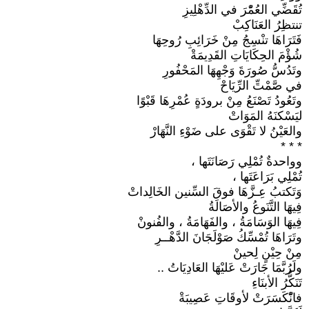
تُقَضِّي العُمّْرَ في الدِّهْلِيزِ
تنتظِرُ العَنَاكِبْ
فَتَرَاهَا تنْسِجُ مِنْ خَرَائِبِ رُوحِهَا
شُؤْمَ الحِكَايَاتِ القَدِيمَةْ
وتَدُسُّ صُورَةَ وَجْهِهَا المَحْفُورِ
في صَّمْتِّ الرِّيَاحْ
وتَعُودُ تَصْنَعُ مِنْ برودَةٍ عُمْرِهَا قَبْوًا
ليَسْكنَهُ المَوَاتْ
والعَيْنُ لا تَقْوَى على ضَوْءِ النَّهَارْ
* * *
وواحدةٌ تُمْلِي رَصَانَتَها ،
تُمْلِي بَرَاعَتَها ،
وَتَكتبُ عِـزَّهَا فوقَ السِّنين الخَالِداتْ
فِيهَا التَّنَوعُ والأصَالَةُ
فِيهَا الوَسَامَةُ ، والفَهَامَةُ ، والفُنونْ
وتَرَاهَا تُمْسِّكُ صَوْلَجَانَ الدَّهْــرِ
مِنْ حِيْنٍ لِحينْ
ولَرُبَّمَا جَارَتْ عَليْهَا العَادِيَاتُ ..
تَنَكُّرُ الأبنَاءِ
فانّْكَسَرَتْ لأوقَاتِ عَصِيبَةْ