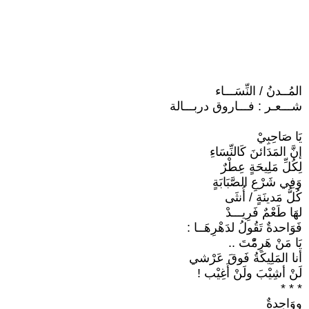
المُــدنُ / النِّسَـــاء
شـــعـر : فـــاروق دربـــالة
يَا صَاحِبِيْ
إنَّ المَدَائنَ كَالنِّسَاءِ
لِكُلِّ مَلِيحَةٍ عِطْرٌ
وَفِي شَرْعِ الصَّبَابَةٍ
كُلُّ مَدينَةٍ / أُنثَى
لهَا طَعْمٌ فَرِيـــدْ
فَوَاحدةٌ تَقُولُ لدَهْرِهَــا :
يَا مَنْ هَرِمّْتَ ..
أنا المَلِيكَةُ فَوقَ عَرْشي
لَنْ أشِيْبَ ولَنْ أَغِيْب !
* * *
ووَاحِدةٌ