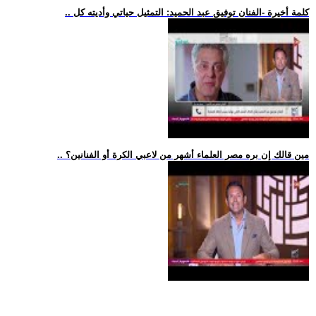
.. كلمة أخيرة -الفنان توفيق عبد الحميد: التمثيل حياتي وأديته كل
.. مين قالك إن بره مصر العلماء أشهر من لاعبي الكرة أو الفنانين؟