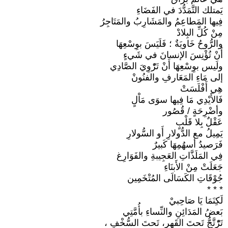
يَمتلك التَّمَدُّدَ في الفَضَاءِ
فِيها المَطاعِمُ والمَشَارِبُ والمَتَاجِرُ
مِنْ كُلِّ البِلادْ
والرُّوحُ خَاويَةٌ ؛ فَلَيَسَ بوِسْعِهَا
أَنْ تُؤْنِسَ الإنسانَ في شَيءٍ
ولَيس بوِسْعِهَا أَنْ تَرّْوِيَ الصَّادِي
إلى مَاءِ المَعَارفِ والفنُونْ
هِي أَفْلَسَتْ
فَالأَيْدِي مَا فِيها سوَى مَاْلٍ
وأضْرِحَةٍ / قُصُور
عَقْلٌ بِلا قَلْبٍ
يَمِيلُ مع الدُّولارِ أَو السُّولارِ
فَرَصيدُ أسهُمِهَا كَبيرٌ
فِي المَلَذَّاتِ العَجِيبةِ والفَوَارِغ
جَعَلَتْ مِنْ الأَبنَاءِ
جُوْقَاتِ الكَسَالَى المُتْخَمِين
* * *
لَكِنَمَا يَا صَاحِبيْ
بَعضُ المَدَائِنِ والنِّساءِ بأُمَّتِي
تَرّْتَّجُّ تَحتَ القَهرِ، تَحتَ السُّخْفِ ،