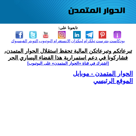
تابعونا على:
بودكاست
بنترست
تيلكرام
لينكدإن
الانستغرام
اليوتيوب
التويتر
الفيسبوك
تبرعاتكم وتبرعاتكن المالية تحفظ استقلال الحوار المتمدن،
فشاركونا في دعم استمرارية هذا الفضاء اليساري الحر
[اشترك في قناة ‫«الحوار المتمدن» على اليوتيوب]
الحوار المتمدن - موبايل
الموقع الرئيسي