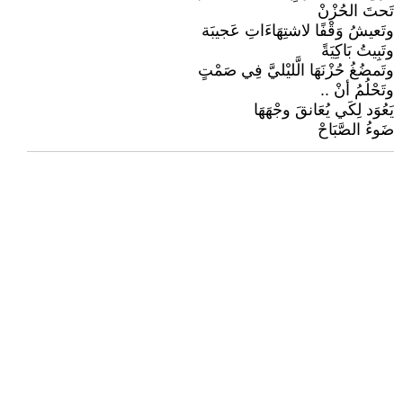
تَحتَ الحُزْنْ
وتَعيشُ وَقْفًا لاشتِهَاءَاتِ عَجيبَة
وتَبِيتُ بَاكِيَةً
وتَمضُغُ حُزْنَهَا الَّليْليَّ فِي صَمْتٍ
وتَحْلُمُ أنْ ..
يَعُوَد لِكَي يُعَانقَ وجْهَهَا
ضَوءُ الصَّبَاحْ