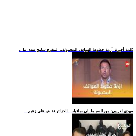
.. كلمة أخيرة -أزمة خطوط الهواتف المحمولة.. المخرج سامح سند: ما
.. مهدي لعريبي: من السينما إلى -مافيا-... الجزائر تقبض على زعيم