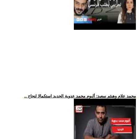
.. محمد علام وهيثم سعيد: ألبوم محمد عدوية الجديد استكمالا لنجاح