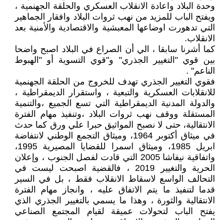
وحدة البلاد واعادة الانقلاب العسكري والحلقة الجهنمية ،
ويفتح الباب للمزيد من نهب ثروات البلاد وافقار الجماهير
التي تدهورت اوضاعها المعبشية والاقتصادية والأمنية بعد
الانقلاب.
كما أشرنا سابقا ، الي أن الصراع في البلاد اصبح واضحا
بين قوي "التغيير الجذري" و"قوي التسوية أو "الهبوط
الناعم" .
فقوي التغيير الجذري تهدف للخروج من الحلقة الجهنمية
للانقلابات العسكرية والتبعية ، واستقرار الديمقراطية ،
والدولة المدنية الديمقراطية التي تسع الجميع ،والتنمية
المستقلة ووقف نهب ثروات البلاد ،وتنفيذ مهام الفترة
الانتقالية، حتى لا نصبح المواثيق حبرا علي ورق كما حدث
في ميثاق أكتوبر 1964، وميثاق التجمع الوطني لانتفاضة
ابريل 1985، وميثاق اسمرا للقضايا المصيرية 1995،
واتفاقية نيفاشا 2005 التي قادت لفصل الجنوب ، وإعلان
الحرية والتغيير 2019 ، فالقضية اصبحت ليست في
التحالف الواسع لاسقاط الانقلاب فقط ، بل في السير
قدما لتنفيذ ما يتم الاتفاق عليه ، وانجاز مهام الفترة
الانتقالية والثورة ، وهذا ما يسمي بالتغيير الجذري الذي
يفتح الباب لتحولات عميقة لقيام المجتمع الصناعي