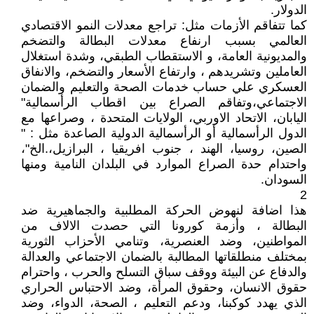
الدولار.
كما تتفاقم الأزمات مثل: تراجع معدلات النمو الاقتصادي
العالمي بسبب ارنفاع معدلات البطالة والتضخم
والمديونية العامة، و الاستقطاب الطبقي، وشدة استغلال
العاملين وتشريدهم ، وارتفاع الأسعار والتضخم، والانفاق
العسكري علي حساب خدمات الصحة والتعليم والضمان
الاجتماعي،وتفاقم الصراع بين اقطاب الرأسمالية"
اليابان، الاتحاد الاوربي، الولايات المتحدة ، وصراعها مع
الدول الرأسمالية أو الرأسمالية الدولية الصاعدة مثل : "
الصين، روسيا، الهند ، جنوب افريقيا ، البرازيل،.الخ"،
واحتدام حدة الصراع الموارد في البلدان النامية ومنها
السودان.
2
هذا اضافة لنهوض الحركة المطلبية والجماهيرية ضد
البطالة ، وأزمة كورونا التي حصدت الالاف من
المواطنين، وضد العنصرية، وتنامي الأحزاب الثورية
بمختلف منطلقاتها المطالبة بالضمان الاجتماعي والعدالة
والدفاع عن البيئة ووقف سباق التسلح والحرب ، واحترام
حقوق الانسان، وحقوق المرأة، وضد الاحتباس الحراري
الذي يهدد كوكبنا، ودعم التعليم ، الصحة، الدواء، وضد