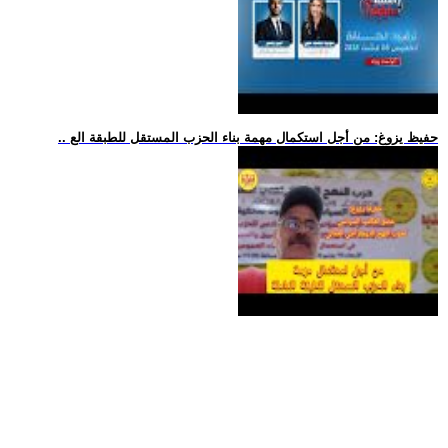
.. حفيظ يزوغ: من أجل استكمال مهمة بناء الحزب المستقل للطبقة الع