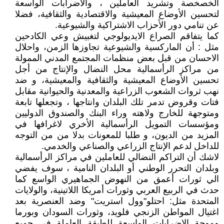
الخصخصة وتشريد العاملين ، والاضرابات الواسعة
لتحسين الأوضاع المعيشية والاقتصادية والثقافية، فضلا
عن تنامي دور الأحزاب الاشتراكية والشيوعية.
كما يتفاقم الصراع الايديولوجي لتغبيش وعي الكادحين
مثل : أن الماركسية والشيوعية تجاوزها الزمن، واحلال
الاحسان من قبل بعض منظمات المجتمع المدني الممولة
من مراكز الرأسمالية محل النضال والإنتاج من أجل
تحسين الأوضاع المعيشية والثقافية والمعيشية، و ضد
نهب ثروات الشعوب الزراعية والمعدنية والحيوانية مقابل
فتات وقروض تدمر تلك البلدان وانتاجها ، وتجعلها تابعة
ومتوجهة للخارج ولاهته وراء البنك والصندوق الدوليين
ومؤسسات التمويل الرأسمالية الأخري لاغرافها في
المزيد من الديون، و طلبا للمعونات بدلا من من التوجه
للداخل لدعم الإنتاج الزراعي والصناعي والخدمي.
لاشك أن التراكم النضالي للعاملين في مراكز الرأسمالية
وبلدان التحرر الوطني أو البلدان النامية ، سوف يفضي
الي ثورات أعمق من النهوض الجماهيري الواسع كما
حدث في الربيع العربي وثورات أمريكا اللاتينية، والولايات
المتحدة مثل: احتلو"وول استريت" وضد العنصرية بعد
اغتيال المواطن الزنجي فلويد، وثورات السودان وبورما
وموجة الاضرابات الواسعة للطبقة العاملة في جميع