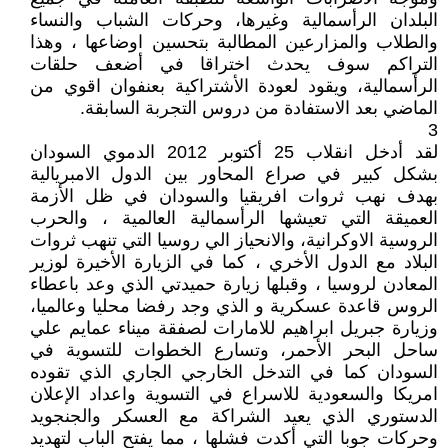
البلدان الرأسمالية وغيرها، وحركات الشباب والنساء
والطلاب والمزارعين المطالبة بتحسين اوضاعها ، وهذا
التراكم سوف يحدث اختراقا في أضعف حلقات
الرأسمالية، ويقود لعودة الأشتراكية بعنفوان اقوي من
الماضي بعد الاستفادة من دروس التجربة السابقة.
3
لقد أدخل انقلاب 25 أكتوبر 2012 الدموي السودان
بشكل كبير في صراع المحاور بين الدول الامبريالية
بهدف نهب ثروات افريقيا والسودان في ظل الأزمة
العميقة التي تعيشها الرأسمالية العالمية ، والحرب
الروسية الاوكرانية، والانحياز الي روسيا التي تنهب ثروات
البلاد مع الدول الأخري ، كما في الزيارة الأخيرة لوزير
المعادن لروسيا ، وقبلها زيارة حميدتي الذي وعد باعطاء
الروس قاعدة عسكرية و الذي وجد رفضا محليا وعالميا،
وزيارة جبريل ابراهيم للامارات لصفقة ميناء عمايم علي
ساحل البحر الأحمر، وتسارع الخطوات للتسوية في
السودان كما في التدخل الخارجي الجاري الذي تقوده
امريكا والسعودية للاسراع في التسوية واعداد الإعلان
الدستوري الذي يعيد الشراكة مع العسكر والجنجويد
وحركات جوبا التي أكدت فشلها ، مما يفتح الباب لتهديد