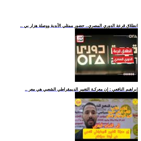
.. انطلاق قرعة الدوري المصري.. حضور ممثلي الأندية ووصلة هزار بي
.. إبراهيم النافعي : إن معركـة التغيير الديمقراطي الشعبي هي معر