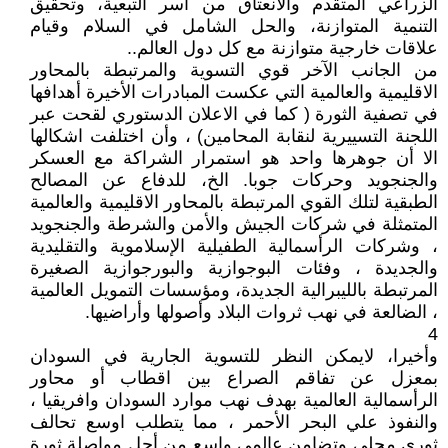
الزراعي المتقدم والانعتاق من اسر التبعية، وتحقيق
التنمية المتوازنة، والحل الشامل في السلام وقيام
علاقات خارجية متوازنة مع كل دول العالم..
من الجانب الآخر قوي التسوية والمرتبطة بالمحاور
الاقليمية والعالمية التي عكست المبادرات الأخيرة أهدافها
في تصفية الثورة ( كما في الاعلان الدستوري لقحت عبر
اللجنة التسييرية لنقابة المحامين) ، وأن اختلفت اشكالها
الا أن جوهرها واحد هو استمرار الشراكة مع العسكر
والجنجويد وحركات جوبا. الخ، للدفاع عن المصالح
الطبقية لتلك القوي المرتبطة بالمحاور الاقليمية والعالمية
المتمثلة في شركات الجيش والأمن والشرطة والجنجويد
، وشركات الرأسمالية الطفيلية الإسلاموية والتقليدية
والجديدة ، وفئات البوجوازية والبورجوازية الصغيرة
المرتبطة بالليبرالية الجديدة، ومؤسسات التمويل العالمية
، الضالعة في نهب ثروات البلاد وأصولها وأراضيها.
4
وأخيرا، لايمكن النظر للتسوية الجارية في السودان
بمعزل عن تفاقم الصراع بين اقطاب أو محاور
الرأسمالية العالمية بهدف نهب موارد السودان وافريقيا ،
والنفوذ علي البحر الأحمر ، مما يتطلب اوسع تحالف
ثوري محلي وتضامن عالمي واسع من أجل مواصلة ثورة