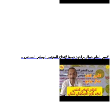
.. الأمين العام جمال براجع: جميعا لإنجاح المؤتمر الوطني السادس