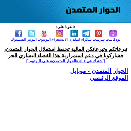
تابعونا على:
بودكاست
بنترست
تيلكرام
لينكدإن
الانستغرام
اليوتيوب
التويتر
الفيسبوك
تبرعاتكم وتبرعاتكن المالية تحفظ استقلال الحوار المتمدن،
فشاركونا في دعم استمرارية هذا الفضاء اليساري الحر
[اشترك في قناة ‫«الحوار المتمدن» على اليوتيوب]
الحوار المتمدن - موبايل
الموقع الرئيسي