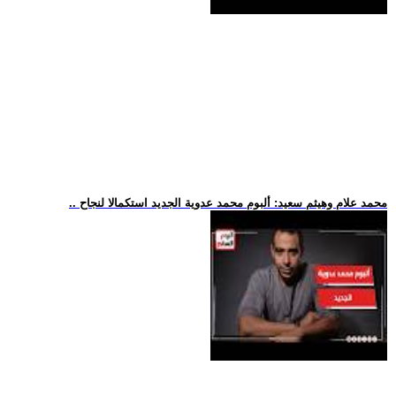
.. محمد علام وهيثم سعيد: ألبوم محمد عدوية الجديد استكمالا لنجاح