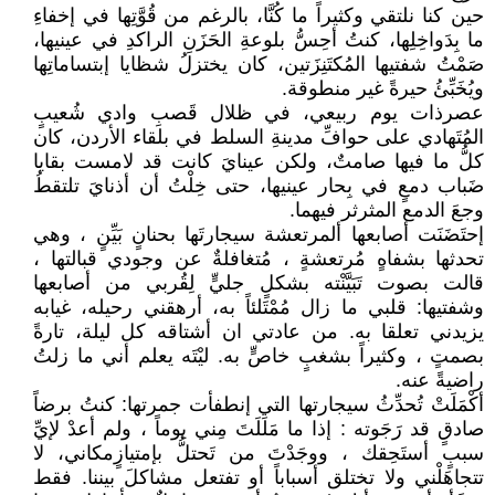
حين كنا نلتقي وكثيراً ما كُنَّا، بالرغم من قُوَّتِها في إخفاءِ
ما بِدَواخِلِها، كنتُ أحِسُّ بلوعةِ الحَزَنِ الراكدِ في عينيها،
صَمْتُ شفتيها المُكتَنِزَتين، كان يختزلُ شظايا إبتساماتِها
ويُخَبِّئُ حيرةً غير منطوقة.
عصرذات يوم ربيعي، في ظلال قَصبِ وادي شُعيبٍ
المُتَهادي على حوافِّ مدينةِ السلط في بلقاء الأردن، كان
كلُّ ما فيها صامتٌ، ولكن عينايَ كانت قد لامست بقايا
ضَباب دمعٍ في بِحار عينيها، حتى خِلْتُ أن أذنايَ تلتقطُ
وجعَ الدمع المثرثر فيهما.
إحتَضَنَت أصابعها ألمرتعشة سيجارتَها بحنانٍ بَيِّنٍ ، وهي
تحدثها بشفاهٍ مُرتعشةٍ ، مُتغافلةٌ عن وجودي قبالتها ،
قالت بصوت تَبَيَّنْته بشكلٍ جليٍّ لِقُربي من أصابعها
وشفتيها: قلبي ما زال مُمْتَلئاً به، أرهقني رحيله، غيابه
يزيدني تعلقا به. من عادتي ان أشتاقه كل ليلة، تارةً
بصمتٍ ، وكثيراً بشغبٍ خاصٍّ به. ليْتَه يعلم أني ما زلتُ
راضيةً عنه.
أكْمَلَتْ تُحدِّثُ سيجارتها التي إنطفأت جمرتها: كنتُ برضاً
صادقٍ قد رَجَوته : إذا ما مَلَلَتَ مِني يوماً ، ولم أعدْ لإيِّ
سببٍ أستَحِقك ، ووجَدْتَ من تَحتلُّ بإمتيازٍمكاني، لا
تتجاهَلْني ولا تختلق أسباباً أو تفتعل مشاكلَ بيننا. فقط