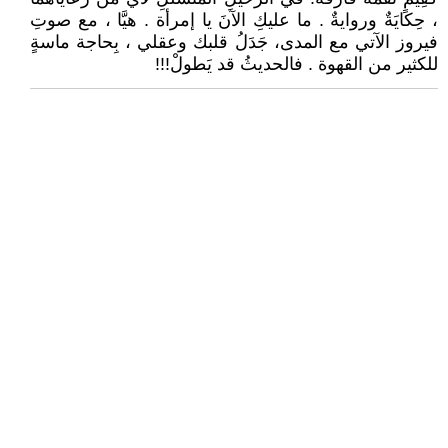
، حِكايَةٌ وروايةٌ . ما عليكِ الآنَ يا إمرأة . هيَّا ، مع صوتِ
فيروز الآتي مع المدى، جَدَلُ قلبك وعقلي ، بِحاجة ماسةٍ
للكثير من القهوة . فالحديثُ قد يَطولْ!!!