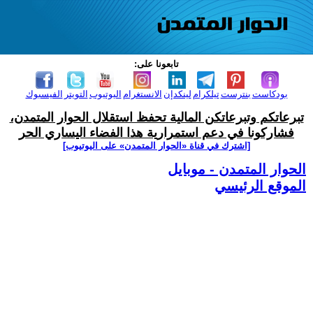
تابعونا على:
بودكاست
بنترست
تيلكرام
لينكدإن
الانستغرام
اليوتيوب
التويتر
الفيسبوك
تبرعاتكم وتبرعاتكن المالية تحفظ استقلال الحوار المتمدن،
فشاركونا في دعم استمرارية هذا الفضاء اليساري الحر
[اشترك في قناة ‫«الحوار المتمدن» على اليوتيوب]
الحوار المتمدن - موبايل
الموقع الرئيسي