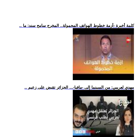
.. كلمة أخيرة -أزمة خطوط الهواتف المحمولة.. المخرج سامح سند: ما
.. مهدي لعريبي: من السينما إلى -مافيا-... الجزائر تقبض على زعيم