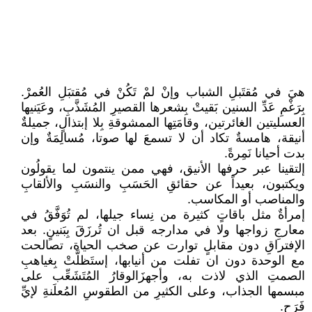
هيَ في مُقتَبلِ الشباب وإنْ لمْ تَكُنْ في مُقتبَلِ العُمرْ.
بِرَغْمِ عَدِّ السنين بَقيتْ بِشعرها القصيرِ المُشَذَّبِ، وعَيَنيها
العسليتين الغائرتين، وقامَتِها الممشوقةِ بِلا إبتذالٍ، جميلةٌ
أنيقة، هامسةٌ تكاد أن لا تسمعَ لها صوتا، مُسالِمَةٌ وإن
بدت أحيانا نَمِرةً.
إلتقينا عبر حرفها الأنيق، فهي ممن ينتمون لما يقولُون
ويكتبون، بعيداً عن حقائقِ الحَسَبِ والنسَبِ والألقابِ
والمناصب أو المكاسب.
إمرأةٌ مثل باقاتٍ كثيرة من نِساء جيلها، لم تُوَفَّقُ في
معارجِ زواجها ولا في مدارجه قبل ان تُرزَقَ بِبَنينٍ. بعد
الإفتراقِ دون مقابلٍ توارت عن صخب الحياة، تصالحت
مع الوحدة دون ان تفلت من أنيابها، إستَظلَّتْ بِغياهبِ
الصمتِ الذي لاذت به، وأجهزَالوقارُ المُتَشَعِّب على
مبسمها الجذاب، وعلى الكثيرِ من الطقوسِ المُعلَنةِ لإيِّ
فَرَح.