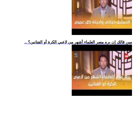
.. مين قالك إن بره مصر العلماء أشهر من لاعبي الكرة أو الفنانين؟