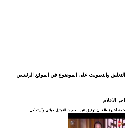
التعليق والتصويت على الموضوع في الموقع الرئيسي
اخر الافلام
.. كلمة أخيرة -الفنان توفيق عبد الحميد: التمثيل حياتي وأديته كل