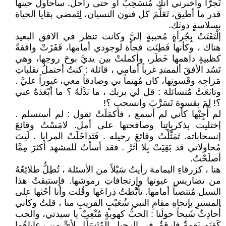
تَجرَّأ وأخبرني أنك مُنسَحِبٌ أو حتى راحلٌ. سأحاول حينها
قدر ما أطيق، تَعَلُّمَ كل فنون النسيان، لِتَمضي بقايا الحياة
بسلاسةٍ دونَك.
إلْتَفَتَتْ بِجُرأةٍ مُحببةٍ إليَّ وكانت تنظر في الافق البعيد
هناك ، وكأنها فَطِنَت فجأة لوجودي أمامها، قَفَزَتْ واقفةً
كظبيةٍ داهمها خَطَر، وأكملتْ بين يديَّ بوحَ روحِها، وهي
تَسُد الأفقَ ألممتدِ غرباً أمامي ، قائلة : كنتُ أحتملُ تقلباتِ
مَزاجِه وقَسوتِها، كان مُهتماً بي وصادقاً معي، غيوراً عليَّ .
وتابَعَتْ مُتسائلة : قل لي بربك ، ما بَدَّلَهُ ؟ ما أبْعَدَهُ عني
؟! لِمَ بقسوة تَسَرَّبَ وانسحب ؟!
لم أُجِبْها كأني لم أسمع ، فأكمَلَتْ تقول : لم أستسلم .
إختليت بذكرياتِنا وصافحتها على أمل. لامَسْتُ وقائعَ
إنسحاباته. تَمَثَّلْتُ وقائعَ رحيله . فَتَداخَلَتْ المرايا . لَيتَ
مُحاولاتي قد بَقِيَتْ بِلا أثَرْ . فقد أسأتُ للمشهد أكثرَ مِمَّا
أصلَحْتُ.
هنا ، كزرقاءِ اليمامة رأيتُ سَيْلاً من الأسئلة ، تُطِلُّ طلائِعُهُ
من تضاريسِ عيونها وإرتجافاتِ رموشها. فإستبقتُ هذا
السيل مُنتصباً أمامها. تأبَّطتُ ذِراعَها وقُلت وأنا أحُثها على
المسيرِ بإتجاهِ مقامِ النبي شُعَيْبٍ القريبِ منا ، قلتُ وكأني
أُحادِثُ شَبحاً حولَنا : الحبُّ كهويةٍ مُتْعِبٌ يا سيدتي، والحب
كَقِيَمٍ نَقمةٌ فارقةٌ. في الرحيلِ المُتَسَلِّلِ لأيٍّ من رعاياهُما