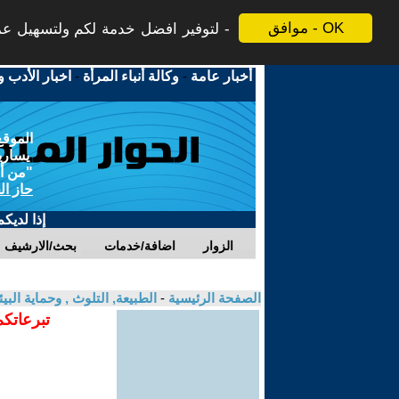
موافق - OK
لتوفير افضل خدمة لكم ولتسهيل عملي
أخبار عامة
-
وكالة أنباء المرأة
-
اخبار الأدب و
الموقع
يسارية
"من أج
حاز ال
إذا لديك
الزوار
اضافة/خدمات
بحث/الارشيف
الصفحة الرئيسية
-
الطبيعة, التلوث , وحماية ال
تبرعاتكم