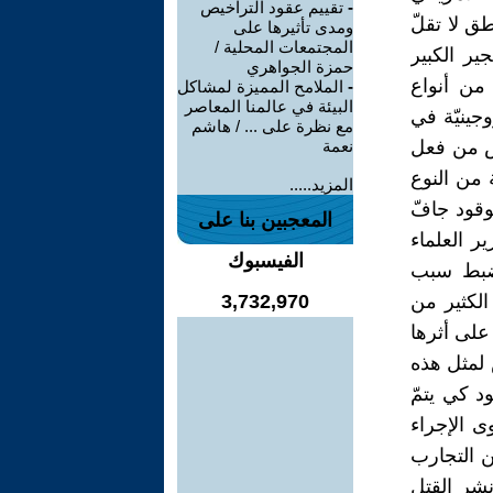
-
تقييم عقود التراخيص
طق لا تقلّ
ومدى تأثيرها على
المجتمعات المحلية /
1954 عند إجراء التفجير الكبير
حمزة الجواهري
من أنواع
-
الملامح المميزة لمشاكل
البيئة في عالمنا المعاصر
وجينيّة في
مع نظرة على ... / هاشم
وقد قتل شخص من فعل
نعمة
قنبلة من النوع
المزيد.....
بوقود جافّ
المعجبين بنا على
 العلماء
الفيسبوك
الضبط سبب
الكثير من
3,732,970
على أثرها
ص لمثل هذه
د كي يتمّ
ى الإجراء
ن التجارب
نشر القتل