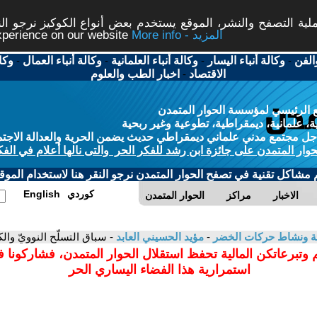
ة التصفح والنشر، الموقع يستخدم بعض أنواع الكوكيز نرجو النق
More info - المزيد
experience on our website
الفن
-
وكالة أنباء اليسار
-
وكالة أنباء العلمانية
-
وكالة أنباء العمال
-
وكا
الاقتصاد
-
اخبار الطب والعلوم
 الرئيسي لمؤسسة الحوار المتمدن
، علمانية، ديمقراطية، تطوعية وغير ربحية
ل مجتمع مدني علماني ديمقراطي حديث يضمن الحرية والعدالة الاجتم
حوار المتمدن على جائزة ابن رشد للفكر الحر والتى نالها أعلام في الفك
م مشاكل تقنية في تصفح الحوار المتمدن نرجو النقر هنا لاستخدام الموقع
كوردي
English
الاخبار
مراكز
الحوار المتمدن
بيئة ونشاط حركات الخضر
-
مؤيد الحسيني العابد
- سباق التسلّح النوويّ والكارث
 وتبرعاتكن المالية تحفظ استقلال الحوار المتمدن، فشاركونا 
استمرارية هذا الفضاء اليساري الحر