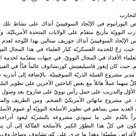
لتجارب
قص اليورانيوم في الإتّحاد السوفييتيّ آنذاك على نشاط تلك 
رب النوويّة بتأريخ متقدّم على الولايات المتحدة الأمريكيّة، 
 الإتّحاد السوفييتيّ آنذاك جوزيف ستالين بهذا التّوجه لعدم 
 حيث زجّ للخدمة العسكريّة كبار العلماء في هذا المجال المه
لعلماء الأفذاذ في المجال النوويّ، في جبهات متقدّمة لخدمة
. حيث كان إيغور فاسيليفيتش كورتشاتوف عالماً فذّاُ في الفيزيا
دير مشروع القنبلة الذريّة السوفييتيّة. بالإضافة إلى أندريه
 منهما عملاً هائلاً مع بعض الباحثين الآخرين على تطوير السّل
 الأوّل والتدريب على حمل رأس نوويّ على صاروخ بعد وصول 
يّة عن مشروع مانهاتن الأمريكيّ الضخم. ومن الطريف والم
العديد ممن يساهم في تطوير الأسلحة النوويّة أو عموم الأسلحة
اً بالنّدم على ما سيودي مشروعه بالبشريّة ليعود أدراجه
ن في كلّ هذا التطوّر الكبير بالأسلحة الفتّاكة إلى أن ي
 لأغراض سلميّة! وهذا ما جرى على كورتشاتوف وساخاروف،