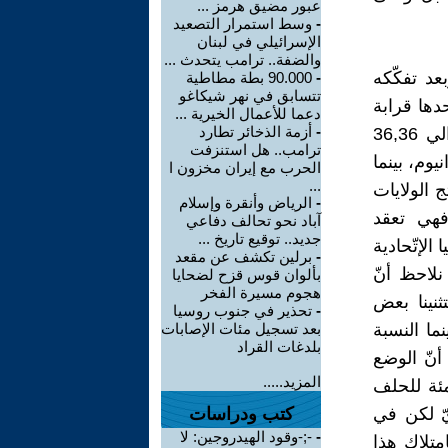
عبور مضيق هرمز ...
-
وسط استمرار التصعيد
الإسرائيلي في لبنان
والضفة.. ترامب يتحدث ...
عد تفكّكه
-
90.000 بطة مطاطية
تتسابق في نهر شيكاغو
دها قرابة
دعما للأعمال الخيرية ...
-
أزمة الذخائر تطارد
22 ألف طنّ من اليورانيوم سنويّاً إلى غاية العام 2011، حيث تنتج حوالي 36,36
ترامب.. هل استنزفت
يوم، بينما
الحرب مع إيران مخزون ا
...
 وتنتج الولايات
-
الرياض وأنقرة وإسلام
ّ. لذلك فهي تعقد
آباد نحو تحالف دفاعي
جديد.. توقيع تاريخ ...
لإتّحادية
-
برلين تكشف عن مقعد
نلاحظ أنّ
بألوان قوس قزح لضحايا
هجوم مسيرة الفخر
 إستثنينا بعض
-
تحذير في جنوب روسيا
ما النسبة
بعد تسجيل مئات الإصابات
بلدغات القراد
أنّ الوضع
المزيد.....
مئة للحلف
يّ لكن في
كتب ودراسات
-
‫-;-وقود الهيدروجين: لا
متلاك هذا