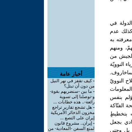
الدولة في
وكذلك عدم
معرفته به
مّ، ومنهم
 الجيش من
ء النوويّة
 ساخاروف.
أخبار عامة
اح النوويّ
-
كيف تقفز في نهر النيل
من دون أن تبتل؟
المعلومات
-
ما بين -سنضربهم بقوة-
و-توصلنا إلى تسوية
ؤلم بنفس
رائعة-.. هذه خطابات ...
 الفتّاكة
-
هل تشجع تقارير تراجع
مخزون الذخائر الأمريكية
 بتخطيطٍ
إيران على التصع ...
نادي بجعل
-
إيران.. مشروع قانون
لمنع السفن -المعادية- من
 بل وحتى