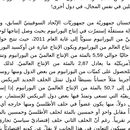
ملين في نفس المجال، في دول أخرى!
ستان جمهوريّة من جمهوريّات الإتّحاد السوفييتيّ السابق، وب
ة مستقلّة إستمرّت في إنتاج اليورانيوم بحيث وصل إنتاجها لوح
نتاج العالم من اليورانيوم ويكون الإنتاج عبارة عن أوكسيد اليوران
تنتج روسيا حاليّا حوالي 5,59 بالمئة من الإنتاج العالميّ من اليورانيوم
المتحدة الأمريكيّة ما يعادل 2,87 بالمئة من الإنتاج العالمي
 للحصول على كميّات من اليورانيوم من بعض الدول ومنها روسيا ا
 أجرينا مثلاً حساباً بسيطاً لدول تمثل الحلف الجديد البريكس 
قدرتها تصل إلى 50,7 بالمئة من الإنتاج العالميّ من اليورانيوم إذا
ريقيّة التي تسعى وتمتدّ فيها بعض دول البريكس للإستثمار، بين
ثل دولاً، منها يكون عضواً في حلف الأطلسيّ ومنها خارجه أي 
ً مقابل واحدٍ أو خمسين بالمئة لحلف الأطلسيّ وخمسين بال
خر تقريباً. رغم أنّ الحلف الثاني حلف إقتصاديّ سياسيّ تجار
م سيكون التعاون في هذا الجانب لا يقلّ عن كونه إقتصاديّاً بإ