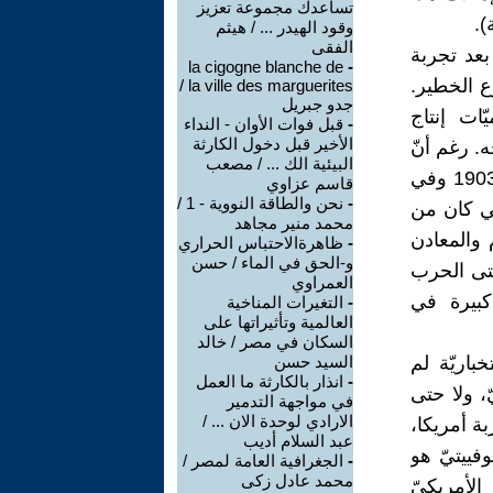
تساعدك مجموعة تعزيز
).
وقود الهيدر ... / هيثم
الفقى
بعد تجربة
la cigogne blanche de
-
ع الخطير.
la ville des marguerites /
جدو جبريل
ات إنتاج
-
قبل فوات الأوان - النداء
الأخير قبل دخول الكارثة
ه. رغم أنّ
البيئية الك ... / مصعب
روسيا القيصريّة بدأت البحث حول المعادن المشعّة منذ عام 1900 لغاية 1903 وفي
قاسم عزاوي
-
نحن والطاقة النووية - 1 /
لتي كان من
محمد منير مجاهد
 والمعادن
-
ظاهرةالاحتباس الحراري
و-الحق في الماء / حسن
تى الحرب
العمراوي
كبيرة في
-
التغيرات المناخية
العالمية وتأثيراتها على
السكان في مصر / خالد
باريّة لم
السيد حسن
-
انذار بالكارثة ما العمل
ّ، ولا حتى
في مواجهة التدمير
الارادي لوحدة الان ... /
بة أمريكا،
عبد السلام أديب
فييتيّ هو
-
الجغرافية العامة لمصر /
محمد عادل زكى
الأمريكيّ