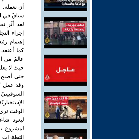
أن نعمله.
سباقٌ في ا
لقد أثّر ن
إجراء التجا
إهتمام رئيس
كما أعتقد.
عالمٌ من ا
حيث لا يعلم
حتى أصبح م
وقد عمل كلّ
السوفييتيّ
الإستخبار
الوقت ترى 
ليعود شاعر
لمشروع يكو
التطوّرات