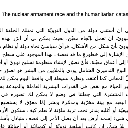
The nuclear armament race and the humanitarian cata
 أن أستثني دولة من الدول النوويّة التي تمتلك الحلقة ا
لنوويّ، أن تعمل بإتّجاه معيّن، بحيث يمكن لي أن أبرّر لهذه 
وويّ بأيّ شكل من الأشكال. فرأيٌ سياسيّ تجاه دولة أو نظام ما
 الإشارة إلى خطورةٍ ما قد تعصف بهذا الموجود على سطح ا
إلى أعماق معيّنة. فأيّ تصوّر لإنشاء منظومة تسليح نوويّ أو أ
لنوع التدميريّ الشامل يودي بالملايين من البشر هو تصوّر 
لّ المعاني كما أعتقد. ونظرة بسيطة إلى واقعنا اليوم يمكن لك
 الحياة مع نقص في القدرات البشرية العاملة والمبدعة ب
ت المنتشرة التي جعلتنا في وضع لا يمكن لك تصوره في 
البعيد مع بيئة مخرّبة ومدمّرة وبشر إمّا معوّق لا يستطيع 
بيعيّة أو أغلبه يندثر تحت تربة ملوّثة لا نعلم كيف ستكون الأ
ي شيء إسمه أرض بعد أن يصل الأمر إلى قصف متبادل بأسل
ا بلا شكّ، إن كانت أسلحة نوويّة أو كيميائيّة أو أحيائيّة فا