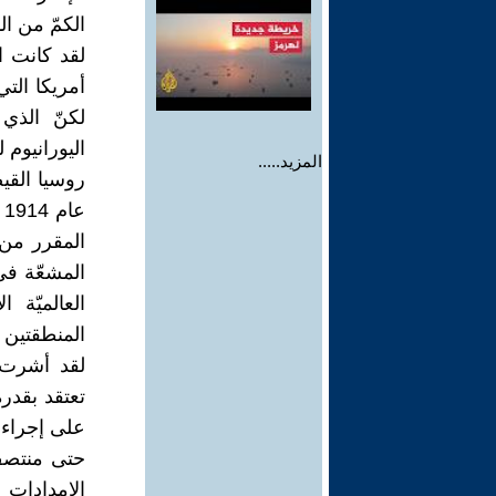
الكمّ من ا
لقد كانت ا
أمريكا التي
لكنّ الذي
اليورانيوم 
المزيد.....
ع
المقرر من 
المشعّة في
العالميّة
المنطقتين 
لقد أشرت إل
تعتقد بقدرة
على إجراء أ
حتى منتصف 
الإمدادات 