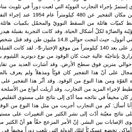
 إستمرّ بإجراء التجارب النوويّة التي لعبت دوراً في تلويث منا
مسافتها عن مكان التفجير عن 480 كيلومتراً عام 
 كميّات هائلة من السقط النوويّ والمحمّل بكميات هائلة 
ؤيّنة والضارّة لكلّ أشكال الحياة. وقد كانت التجربة بقنبلة هيدر
جزيرة بيكيني أتوول، حيث أنتجت حوالي 14,8 مليون طن 
قوة التفجير على بعد 140 كيلومتراً من موقع الإختبار-$-. لقد كانت ال
راريّ بإنتاجيّة عالية حيث كان الوقود من نوع ديوتريد الليثيوم 
حوالي مترين فوق سطح الأرض. وقد أشارت العديد من تقارير
جال على أنّ هذا التفجير كان قويّاً ومذهلاً ولم يعرف ب
 القوّة ومن هذا النوع من الوقود. وقد أثّر هذا التفجير على 
طيط لإجراء المزيد من التجارب. وقد أزيلت أنواع من الأسلحة 
ثر كان مخيفاً في نتائجه مما أدّى إلى نتائج على مستوى التقلي
أنا أسأل: كم من التجارب أجريت من مثل هذا النوع من الوقو
 نتائج معيّنة أدّت إلى نشر الكثير من التغييرات على مستو
الإصابات بين البشر. إنّ الأمر المزعج حقّاً هو أنّ الكثير م
اكن تخضع عسكريّاً لتلك الدولة التي تلعب دوراً مخيفاً في 