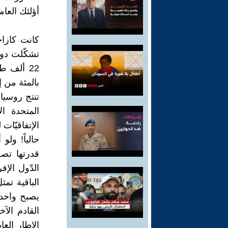
أؤلئك العا
كانت كازاخ
تشكّلت دول
بالمئة من إ
الإتفاقيّات
حالياً! ولو
الدّول الإف
الباقية تم
يصبح واحدا
القادم الآ
الإطار العا