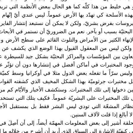
و هي خليط من هذا كلّه كما هو الحال ببعض الأنظمة التي تريد
ذه الأسلحة كي تهدّد بها الأرض عموماً. ليس عندي أيّ إتّهام 
ايروسات بفرض بشريّ، ولكن لا يمكن أن نستبعد إنتشار الفا
البحثيّة بسبب أو بآخر. نعم من الضروريّ أن نستمر في الأبحا
إنهاء الكثير من الأمراض والتلوث القائم على سطح الأرض وعل
ولكن ليس من المعقول القبول بهذا الوضع الذي يكشف عن 
عاون بين المؤسّسات والمراكز البحثيّة بشكل جيد للسيطرة 
ود المختبرات في أماكن أفضل في إنتشارها دون أن تؤثّر ع
وليس سرّاً ما تفعله بعض الدول مثلا في أوكرانيا وسط كميّة
ل مختبرات جرثوميّة بهذا الشكل المخيف الذي كشفته القوا
ين دخولها إلى تلك المختبرات. وستكشف الأخبار والأيّام كم م
تلك المختبرات على البشريّة عموماً. فكيف بتلك التي تستخد
النظائر المشعّة التي تودي ليس البشر فقط بل بمستقبل الأج
ا أبالغ إذا قلت لآلاف السنين.
لقة أشير إلى بعض المعلومات المهمّة أيضاً، إلى أن أصِلَ ف
ى كيفيّة الإشارة إلى السباق الذي أريد أن أشرح من خلاله ما 