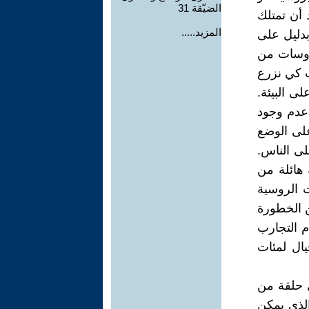
الضيّقة 31
 أن تمتلك
المزيد.....
بدليل على
يروسات من
ث كي نزرع
ى البيئة.
عدم وجود
على الوضع
لى الناس.
 هائلة من
ت الروسية
ن الخطورة
م التجارب
يال لمئات
ي حلقة من
الذي يمكن