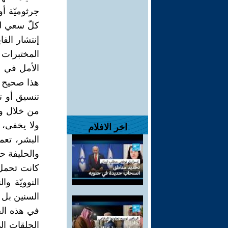
جرثوميّة أ
كلّ سعي له
إنتشار الف
المختبرات 
الأمل في ل
هذا صحيح 
تنسيق أو ت
من خلال وج
ولا يخفى، 
اخر الافلام
البشر، تعم
والحليفة ح
كانت تحمل 
النوويّة و
السنين بل ل
في هذه الح
الحلقات إل