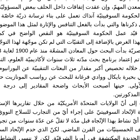
لمعدن المهمّ، وإن عقدت إتفاقات داخل الحلف ببعض المسؤوليّة
لحكومة السوفييتيّة آنذاك تعمل على بناء ترسانة ذريّة خاصّة 
 ذكرناها والتي بدأت بالفعل التنافس والإثارة لمثل هذا الموضو
 قيّد عمل الحكومة السوفييتيّة هو النقص الواضح في كميّ
لهذا الغرض بالإضافة إلى التقنيّات التي لم تكن موجّهة لهذا التوجّ
ام 1914 تم إعتماد برنامج بحث مدّته ثلاث سنوات لأكاديميّة العلوم، ا
خلاله تخصيص أكبر مقدار من البعثات التنقيبيّة عن اليورانيوم
 بحيرة بايكال ووادي فرغانة للبحث عن رواسب المونازيت ح
 الأولى. حينها أصبحت الأبحاث واضحة المقادير إلى درجة 
المذكورتين.
ى أنّ الولايات المتحدّة الأمريكيّة من خلال تقاريرها الإستخ
 الإتّحاد السوفييتيّ على إجراء أيّ من التجارب للسلاح النووي
يّ نشاط بهذا الإتّجاه قبل مدّة لا تقلّ عن عدّة سنوات من تجر
الخمسينيّات من القرن الماضي. لكنّ الذي خدم الإتّحاد السو
الجديدة المكتشفة في أوربا الشرقيّة. لكن لا ننسى النشاط 