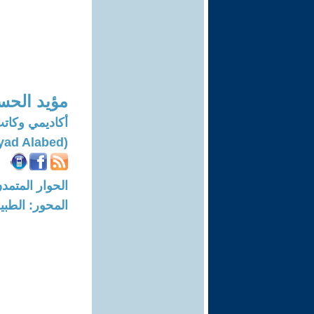
مؤيد الحسي
أكاديمي وكات
(Moayad Alabed)
الحوار المتمدن-العدد: 7317 - 22
المحور: الطبي