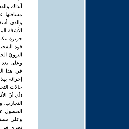
آنذاك والذي
والذي أسقط
الأشعّة الم
النوويّ الح
وعلى بعد 
في هذا الم
إجرائه بهذه
حالات التخ
(أي أنّ الأ
التجارب. و
الحصول على
وعلى مستوى 
تجرى في أم