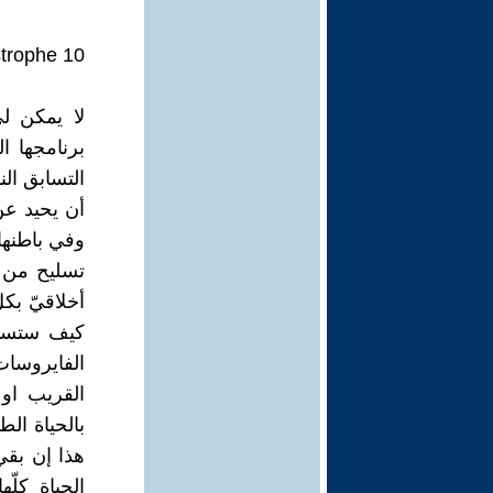
strophe 10
لا يمكن لي
برنامجها ا
التسابق الن
أن يحيد عن
وفي باطنها 
تسليح من ا
أخلاقيّ بك
كيف ستسير
الفايروسا
القريب او 
بالحياة الط
هذا إن بق
الحياة كلّه