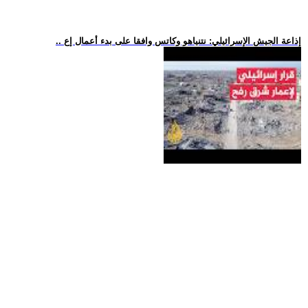
.. إذاعة الجيش الإسرائيلي: نتنياهو وكاتس وافقا على بدء أعمال إع