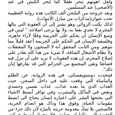
ولعل اهونهم ينحر طفلا كما يُنحر الكبش في عيد
(الأضحى) عند المسلمين.
وبعد خروجه من السّجن ألف الكاتب هذه رواية العظيمة
تحت عنوان(مذكرات من منازل الأموات).
لذلك يكتب الروائي وهو يشير إلى أن العقوبة التي ينالها
المجرم لا تجدي نفعا به، ولا بها يرجى اصلاحه: " ليس في
وسع الإنسان أن يحكم على الجريمة وفقًا لآراء جاهزة،
وفلسفة الإنسان في الحكم على الجريمة أعقد قليلاً مما
نتوهم. ومن الثابت المحقق أنه لا السجون ولا المعتقلات
ولا نظام الأشغال الشاقة، لا شيء من هذا كله بقادر على
إصلاح المجرم، إن هذه العقوبات لا تزيد على أن تنزل فيه
قصاصًا وتقي المجتمع من الجرائم التي قد يقارفها إبان
ذلك".
فيتحدث دوستويفسكي، في هذه الرواية، عن الظلم
والمأساة التي وقعت عليه في داخل السجن، حيث
العذاب الذي ما بعده عذاب، عذاب نفسي وجسدي
ونقص في المأكل والمشرب وفي توافر أبسط الاشياء
التي يحتجها البشر على اعتباره إنسان يحتاج الى ابسط
مقومات الحياة، وفوق هذا وذاك هو انعدام الحرية،
فالسجين بلا شكّ معدومة حريته بالمرّة لأن ذلك جزء من
العقوبة التي ينالها إثر جنايته، فلا يتحرك أبسط حركته،