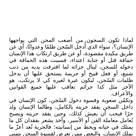
لماذا تكون السجون من أصعب المحن التي يواجهها
الإنسان؟، سواء الذي أُدخل السّجن ظلمًا وعدوانًا، أي عن
طريق مكيدة مقصودة، أو عن طريق ارتكاب هذا الإنسان
حماقة قتل أو جناية اعتداء، فسببت هذه الحماقة في
دخوله للسجن، لينال جزائه لما اقترفت يديه من ذنب
شنيع، أو فعل قبيح أو جريمة يستحق عليها أن يدخل
ظلمات السّجن، ليكون عبرة لغيره كي لا يرتكب، هو
الآخر مثل كذا جرائم تعاقب عليها جميع القوانين
والأعراف.
وتكمُن صعوبة وقسوة دخول السّجن، كون الإنسان في
داخل السجن يفقد حريته بالكامل، وطالما الإنسان ولد
حرًا فيجب أن يعيش كذلك، وحين يفقد حريته ويصبح
يُعامل معاملة القن أو الأسير، وأخذ يشعر بفقدان كل ما
يمتلك في حياته ويحط من إنسانيته؛ فالحرية تُعد أعزّ ما
يملك الإنسان، والبعض ممن تعرض لقسوة السجن يتمنى