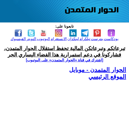
تابعونا على:
بودكاست
بنترست
تيلكرام
لينكدإن
الانستغرام
اليوتيوب
التويتر
الفيسبوك
تبرعاتكم وتبرعاتكن المالية تحفظ استقلال الحوار المتمدن،
فشاركونا في دعم استمرارية هذا الفضاء اليساري الحر
[اشترك في قناة ‫«الحوار المتمدن» على اليوتيوب]
الحوار المتمدن - موبايل
الموقع الرئيسي