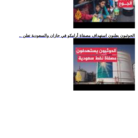
.. الحوثيون يعلنون استهداف مصفاة أرامكو في جازان والسعودية تعلن