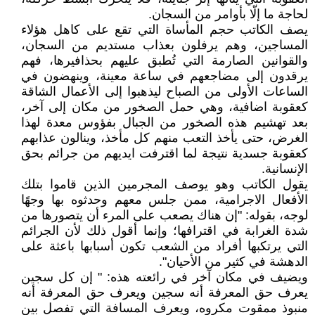
لحاجة ما إلّا بأوامر من السجان.
يصف الكاتب حجم المأساة التي تقع على كاهل هؤلاء
المساجين، وهم يرفلون بعذاب مستديم من السجان،
والقوانين الصارمة التي تُطبق عليهم بحذافيرها، فهم
يرقدون إلى مضاجعهم في ساعة معينة، وينهضون في
الساعات الأولى من الصباح ليذهبوا إلى الأعمال الشاقة
كعقوبة اضافية، وهي حمل الصخور من مكان إلى آخر،
بعد تهشيم هذه الصخور من الجبال بفؤوس معدة لهذا
الغرض، حتى يأخذ التعب منهم كل مأخذ، وينالون عذابهم
كعقوبة جسدية نتيجة لما اقترفت ايديهم من جرائم بحق
الإنسانية.
يقول الكاتب وهو يوصف المجرمين الذين قاموا بتلك
الأفعال الاجرامية، ممن جلس معهم وحدثوه بها وجهًا
لوجه، بقوله: "إن هناك يصعب على المرء أن يتصورها من
شدة الغرابة في اقترافها؛ وإنما أقول ذلك لأن الجرائم
التي يرتكبها أفراد من الشعب تكون أسبابها باعثة على
الدهشة في كثير من الأحيان".
ويضيف في مكان آخر في رائعته هذه: " إن كل سجين
يعرف حق المعرفة أنه سجين ويعرف حق المعرفة أنه
منبوذ ممقوت مكروه، ويعرف المسافة التي تفصل بين