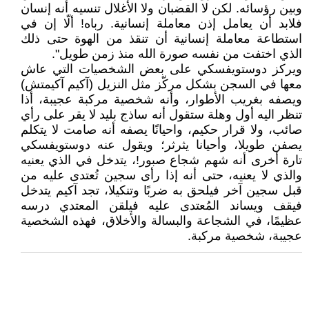
وبين رؤسائه. لكن لا القضبان ولا الأغلال تنسيه أنه إنسان
فلابد أن يعامل إذن معاملة إنسانية. رباه! ألّا إن في
استطاعة معاملة إنسانية أن تنقذ من الهوة حتى ذلك
الذي اختفت من نفسه صورة الله منذ زمن طويل".
ويركز دوستويفسكي على بعض الشخصيات التي عاش
معها في السجن بشكل مركّز مثل النزيل (آكيم آكيمتش)
ويصفه بغريب الأطوار، وأنه شخصية مركبة عجيبة، أذا
تنظر اليه أول وهلة ستقول أنه ساذج بليد لا يقر على رأي
صائب، ولا قرار حكيم، واحيانًا يصفه أنه صامت لا يتكلم
يصفن طويلا، وأحيانا يثرثر؛ ويقول عنه دوستويفسكي
تارة أخرى أنه شهم شجاع صبور!، يتدخل في الذي يعنيه
والذي لا يعنيه، حتى أنه إذا رأى سجين تُعتدى عليه من
قبل سجين آخر فيلحق به ضربًا وتنكيلا، تجد آكيم يتدخل
فيقف ويساند المُعتدى عليه فيلقن المعتدي درسه
عظيمًا، في الشجاعة والبسالة والأخلاق، فهذه الشخصية
عجيبة، شخصية مركبة.