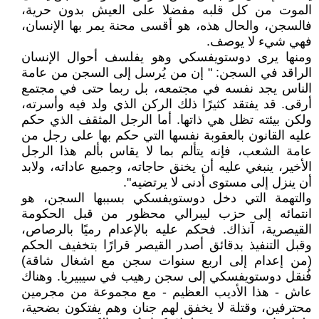
الموت من كل قلبه مفضلا على العيش بدون حرية،
فالسجن، والحال هذه، هو أقسى محنة يمر بها الإنسان،
فهي شيء لا يوصف.
ومنها يرى دوستويفسكي وهو يفلسف أحوال الإنسان
الراقد في السجن: " إن من يُرسل إلى السجن من عامة
الناس يجد نفسه في مجتمعه، بل ربما حتى في مجتمع
أرقى. قد يفتقد كثيرًا ذلك الركن الذي ولد فيه وأسرته،
ولكن بيئته تظل هي ذاتها. أما الرجل المثقف الذي حكم
عليه القانون بالعقوبة نفسها التي حكم بها على رجل من
عامة الشعب، فإنه يتألم بما لا يقاس بألم هذا الرجل
الأخير، ينبغي عليه أن يخنق حاجاته، وجميع عاداته، ولابد
أن ينزل إلى مستوى أدنى لا يرتضيه".
والتهمة التي دخل دوستويفسكي بسببها السجن، هو
انتمائه إلى حزب ليبرالي محظور من قبل الحكومة
القيصرية، آنذاك. فحكم عليه بالإعدام رميًا بالرصاص،
وقبل التنفيذ بدقائق أصدر القيصر قرارًا بتخفيف الحكم
(من إعدام إلى اربع سنوات سجن مع اشغال شاقة)
فُنقل دوستويفسكي إلى سجن رهيب في سيبيريا. وهناك
عاش - هذا الأديب العظيم - مع مجموعة من مجرمين
محترفين، وقتلة لا يخفق لهم جنان وهم يفتكون بضحية،