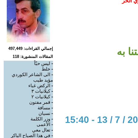
ي الحر
ا به
إجمالي القراءات: 497,449
المقالات المنشورة: 118
-
ليس حبّاً
-
خلط
-
الى الشاعر الكوردي
مؤيد طيب
-
الركض غباء
-
كيلانيات ٣
-
كيلانيات ٢
-
قمر مفتون
-
مسافة
-
نسيان
-
وزر الكلمة
-
الأعمى
-
تعال معي
-
في هذا الصباح الباكر