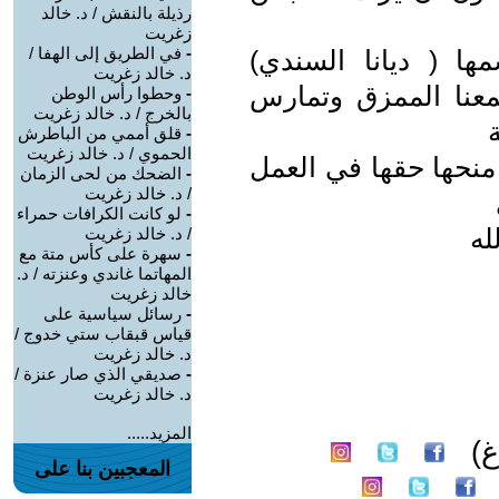
رذيلة بالنقش / د. خالد
زغريت
-
في الطريق إلى الهفا /
ا ( ديانا السندي)
د. خالد زغريت
عنا الممزق وتمارس
-
وحطوا رأس الوطن
بالخرج / د. خالد زغريت
-
قلق أممي من الباطرش
الحموي / د. خالد زغريت
 منحها حقها في العمل
-
الضحك من لحى الزمان
/ د. خالد زغريت
-
لو كانت الكرافات حمراء
له
/ د. خالد زغريت
-
سهرة على كأس متة مع
المهاتما غاندي وعنزته / د.
خالد زغريت
-
رسائل سياسية على
قياس قبقاب ستي خدوج /
د. خالد زغريت
-
صديقي الذي صار عنزة /
د. خالد زغريت
المزيد.....
غ)
المعجبين بنا على