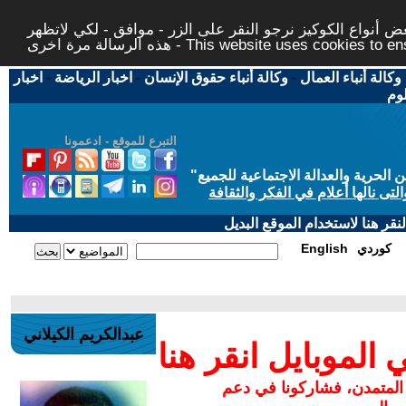
 أنواع الكوكيز نرجو النقر على الزر - موافق - لكي لاتظهر
This website uses cookies to ensure you ge
وكالة أنباء العمال
-
وكالة أنباء حقوق الإنسان
-
اخبار الرياضة
-
اخبار
لوم
التبرع للموقع - ادعمونا
حرية والعدالة الاجتماعية للجميع
"
تى نالها أعلام في الفكر والثقافة
قر هنا لاستخدام الموقع البديل
كوردي
English
عبدالكريم الكيلاني
لموبايل انقر هنا
 المتمدن، فشاركونا في دعم