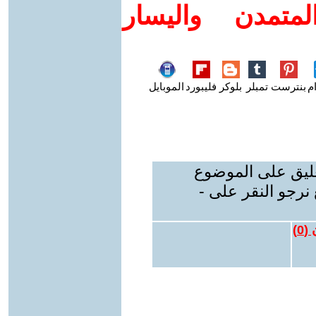
متمدن واليسار
م
بنترست
تمبلر
بلوكر
فليبورد
الموبايل
عليق على الموضوع
نرجو النقر على -
 (
0
)