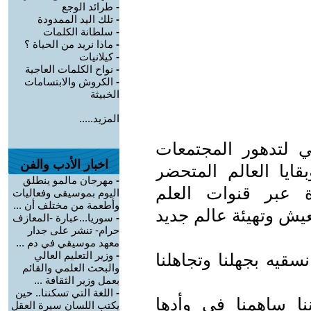
-
طرائد الوجع
-
تلك اليد الممدودة
-
سلطانة الكلمات
-
ماذا نريد من الحياة ؟
-
كيلانيات
-
نواح الكلمات العاجية
-
الكروش والابتسامات
الخبيثة
المزيد.....
ي لتدهور المجتمعات
اخبار الأدب والفن
يا العالم المتحضر
-
مهرجان مالمو ينطلق
 عبر قنوات العلم
اليوم بموسيقى وفعاليات
وأطعمة من مختلف أن ...
لعيش وتهيئة عالم جديد
-
سوريا...عبارة -المعازف
حرام- تنشر على جدار
معهد موسيقي في دم ...
-
وزير التعليم العالي
سقيه بجهلنا وتجاهلنا
والبحث العلمي والقائم
بعمل وزير الثقافة ...
-
اللغة التي تسكننا.. حين
نا ساهمنا في وأدها
يكتب اللسان سيرة العقل