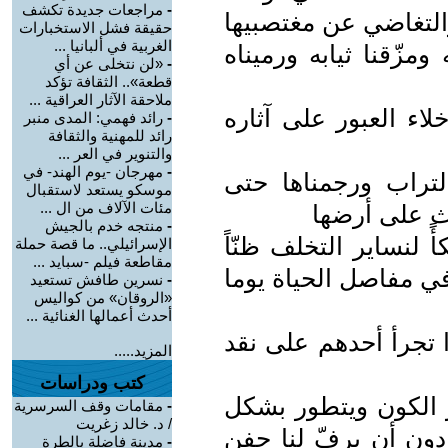
-
مراجعات جديدة تكشف
والتغاضي عن مغتصبيها
حقيقة فشل الاستخبارات
الغربية في ألبانيا ...
ومزّقنا ثيابه ورميناه
-
«لن نتخلى عن أي
قطعة».. الثقافة تؤكد
ملاحقة الآثار العراقية ...
خلاء العبور على آثاره
-
رائد فهمي: المدى منبر
رائد للمهنية والثقافة
والتنوير في العر ...
-
مهرجان -يوم الهند- في
التراب ورجمناها حتى
موسكو يستعد لاستقبال
مئات الآلاف من ال ...
ث على أرضها
-
منتجه خدم بالجيش
ً لنساير التخلف ظنّاً
الإسرائيلي.. ما قصة حملة
مقاطعة فيلم -سبايد ...
في مفاصل الحياة يوما
-
نسرين طافش تستعيد
«الروقان» من كواليس
أحدث أعمالها الغنائية ...
 تجرأ أحدهم على نقد
المزيد.....
كتب ودراسات
 الكون ويتطور بشكل
-
مقامات وقف السرسرية
/ د. خالد زغريت
ون أن يرفّ لنا جفن
-
مدينة فاضلة بالطرة