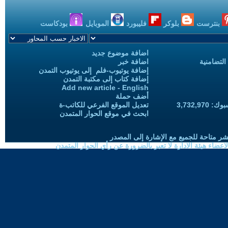
بنترست
بلوكر
فليبورد
الموبايل
بودكاست
اضافة موضوع جديد
التضامنية
اضافة خبر
إضافة يوتيوب-فلم إلى يوتيوب التمدن
إضافة كتاب إلى مكتبة التمدن
Add new article - English
أضف حملة
3,732,97
تعديل الموقع الفرعي للكاتب-ة
ابحث في موقع الحوار المتمدن
شر متاحة للجميع مع الإشارة إلى المصدر
ضاء هيئة الادارة لا تعبر بالضرورة عن رأي الحوار المتمدن