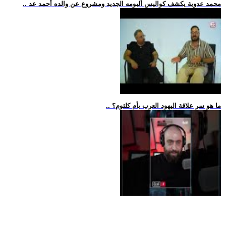
.. محمد عدوية يكشف كواليس ألبومه الجديد ومشروع عن والده أحمد عد
.. ما هو سر علاقة اليهود العرب بأم كلثوم؟