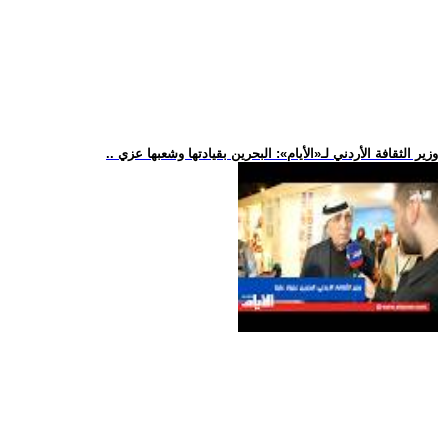
.. وزير الثقافة الأردني لـ«الأيام»: البحرين بقيادتها وشعبها عزي