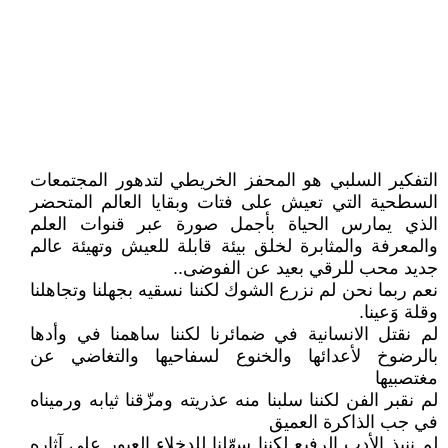
التفكير السلبي هو المحفز الخريطي لتدهور المجتمعات
السطحية التي تعيش على فتات وبقايا العالم المتحضر
الذي يمارس الحياة بأجمل صورة عبر قنوات العلم
والمعرفة والمثابرة لخلق بيئة قابلة للعيش وتهيئة عالم
جديد محب للرقي بعيد عن الفوضى..
نعم ربما نحن لم نزرع الشوك لكننا نسقيه بجهلنا وتجاهلنا
وقلة وَعينا.
لم نقتل الانسانية في ضمائرنا لكننا ساهمنا في وأدها
بالرضوخ لأعدائها والخنوع لسفاحيها والتغاضي عن
مغتصبيها
لم نقبر الفن لكننا سلبنا منه عذريته ومزّقنا ثيابه ورميناه
في جب الذاكرة العميق
لم ننبذ الأدب الرفيع لكننا سهّلنا للدخلاء العبور على آثاره