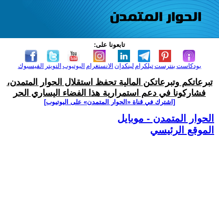
تابعونا على:
بودكاست
بنترست
تيلكرام
لينكدإن
الانستغرام
اليوتيوب
التويتر
الفيسبوك
تبرعاتكم وتبرعاتكن المالية تحفظ استقلال الحوار المتمدن،
فشاركونا في دعم استمرارية هذا الفضاء اليساري الحر
[اشترك في قناة ‫«الحوار المتمدن» على اليوتيوب]
الحوار المتمدن - موبايل
الموقع الرئيسي