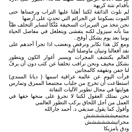
بأقدام نتنة كريهة
لم نلوث الذائقة لكننا أهلنا عليها التراب ورجمناها حتى
الموت بسكوتنا عن الجرائم التي تحدث على أرضها
نحن نتخذ من التبريرات السخيفة مُتَّكأً لنساير التخلف ظنّاً
منا بأنه سيزول لكنه يتفشى ويتغلغل في مفاصل الحياة
يوما بعد يوم بشكل أوقح..
ومع كل هذا نكابر ونرفض ونغضب اذا تجرأ أحدهم على
نقد أفعالنا وتبيان ماوصلنا اليه
العالم يكتشف المجرات ويسبر أغوار الكون ويتطور
بشكل مخيف ونحن نراقب تخلفنا عن كثب دون أن يرفّ
لنا جفن ونقهقه كالمجانين
قرأت اليوم عن عالمة عراقية اسمها ( ديانا السندي)
استطاعت أن تخرج من جلباب مجتمعنا الممزق وتمارس
هوايتها في مجال تطوير الآليات النفاثة
نحن نمتلك العقول لكننا لا نجرؤ على منحها حقها في
العمل من أجل اللحاق بركب التطور العالمي
وأقول كما يقول صديقي د. أحمد جارالله
مجتمعيشششششش
مجراتيشششششش
ودق يامزيكا