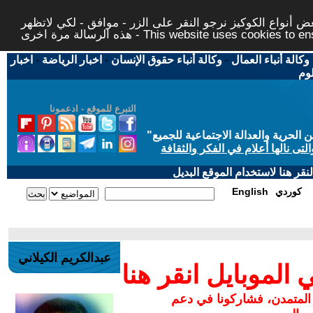
 أنواع الكوكيز نرجو النقر على الزر - موافق - لكي لاتظهر
This website uses cookies to ensure you ge
وكالة أنباء العمال
-
وكالة أنباء حقوق الإنسان
-
اخبار الرياضة
-
اخبار
لوم
التبرع للموقع - ادعمونا
حرية والعدالة الاجتماعية للجميع
"
تى نالها أعلام في الفكر والثقافة
قر هنا لاستخدام الموقع البديل
كوردي
English
عبدالكريم الكيلاني
لموبايل انقر هنا
 المتمدن، فشاركونا في دعم