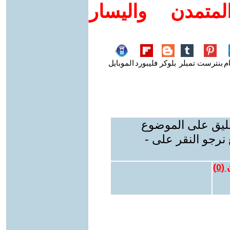
متمدن واليسار
م
بنترست
تمبلر
بلوكر
فليبورد
الموبايل
عليق على الموضوع
نرجو النقر على -
 (
0
)