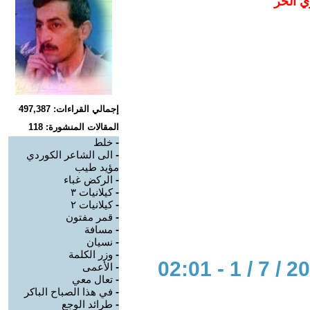
ي الحر
إجمالي القراءات: 497,387
المقالات المنشورة: 118
-
خلط
-
الى الشاعر الكوردي
مؤيد طيب
-
الركض غباء
-
كيلانيات ٣
-
كيلانيات ٢
-
قمر مفتون
-
مسافة
-
نسيان
-
وزر الكلمة
-
الأعمى
-
تعال معي
-
في هذا الصباح الباكر
-
طرائد الوجع