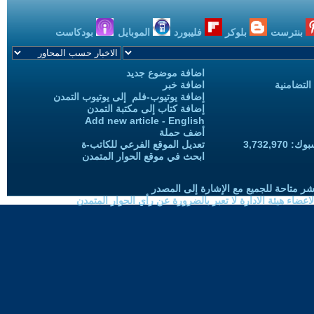
بنترست
بلوكر
فليبورد
الموبايل
بودكاست
اضافة موضوع جديد
التضامنية
اضافة خبر
إضافة يوتيوب-فلم إلى يوتيوب التمدن
إضافة كتاب إلى مكتبة التمدن
Add new article - English
أضف حملة
3,732,97
تعديل الموقع الفرعي للكاتب-ة
ابحث في موقع الحوار المتمدن
شر متاحة للجميع مع الإشارة إلى المصدر
ضاء هيئة الادارة لا تعبر بالضرورة عن رأي الحوار المتمدن