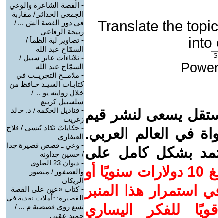
-
القصة الشاعرة والوعي
الجمعي الحداثي/ مقاربة
Translate the topic
في دور القصة الش ... /
ربيحة الرفاعي
into
-
تصاوير لية الظمأ /
السمّاح عبد الله
-
ثلاثاءات عابر سبيل /
Power
السمّاح عبد الله
-
ملامــح التجريــب في
كتابـات السيـد حـافظ من
خلال روايته يو ... /
سلسبيل كريبع
-
قناديل الحكمة / د. خالد
ستقل يسعى لنشر قيم
زغريت
-
حكاياتْ تَكاد تُنسى / فلاح
واة في العالم العربي.
العيفاري
-
وعي ـ قصص قصيرة جدا
عتمد بشكل كامل على
/ حسين جداونه
-
ديوان 23 الحاوي
ساهم/ي معنا! بدعمكم بمبلغ 10 دولارات سنويًا أو
والعصفور / منصور
الريكان
 استمرار هذا المنبر
-
كتاب «عين على القصة
القصيرة: تأملات نقدية في
ويًا للفكر اليساري
تسع رؤى قصصية م ... /
حميد عقبي