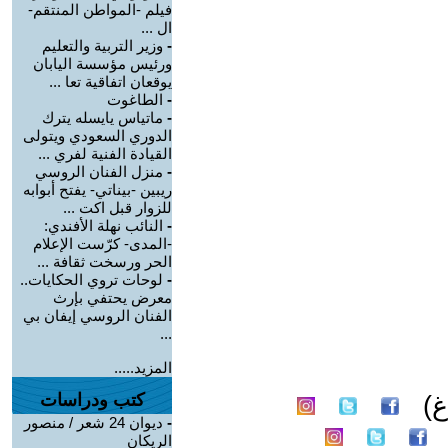
فيلم -المواطن المنتقم-
ال ...
-
وزير التربية والتعليم
ورئيس مؤسسة اليابان
يوقعان اتفاقية تعا ...
-
الطاغوت
-
ماتياس يايسله يترك
الدوري السعودي ويتولى
القيادة الفنية لفري ...
-
منزل الفنان الروسي
ريبين -بيناتي- يفتح أبوابه
للزوار قبل اكت ...
-
النائب نهلة الأفندي:
-المدى- كرّست الإعلام
الحر ورسخت ثقافة ...
-
لوحات تروي الحكايات..
معرض يحتفي بإرث
الفنان الروسي إيفان بي
...
المزيد.....
كتب ودراسات
غ)
-
ديوان 24 شعر / منصور
الريكان