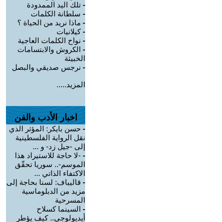
-
تلك اليد الممدودة
-
سلطانة الكلمات
-
ماذا نريد من الحياة ؟
-
كيلانيات
-
نواح الكلمات العاجية
-
الكروش والابتسامات
الخبيثة
-
نرجس صديقي والبصل
المزيد.....
اخبار الأدب والفن
-
حسن بايكر: المؤثر الذي
نقل الرواية الفلسطينية
إلى -جيل زد- و ...
-
-لا حاجة للاستيراد هذا
الموسم-.. سوريا تحقّق
الاكتفاء الذاتي ...
-
قاليباف: لسنا بحاجة إلى
مزيد من الدبلوماسية
المسرحية
-
السينما كسلاح
أيديولوجي.. كيف يؤطر