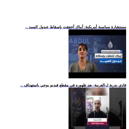
.. مستشارة سياسية أمريكية: أيباك أخفقت بإسقاط عبدول السيد
.. فادي بدرية لـ-العربية- بعد ظهوره في مقطع فيديو يوحي باستهداف