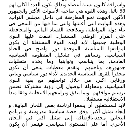
واشراقة كانون بستة أعضاء وبذلك يكون العدد الكلي لهم
53 نائبا, وهذه القوة هي صاحبة الأصوات الأكثر والجمهور
الأكبر, اتجهت نحو المعارضة في داخل مجلس النواب,
وهذه الثوابت التي أعلنتها والتي بما فيها من السعي في
بناء دولة المواطنة، ومكافحة الفساد المالي, والمحافظة
على القرار الوطني المستقل.. اتفقت عليها القوى
الوطنية جميعها. لابد لهذه القوة المستقلة أن يكون
لمواقفها السياسية الموحدة دور واضح في الحياة
السياسية, وتساهم في تشكيل المنظومة السياسية
القادمة, ‏بما يتناسب وثوابتها وما يخدم متطلبات
جمهورهم وناخبيهم، وتقدم معطيات ينبغي أن تكون
محفزاً للقوى السياسية الجديدة, لأداء دور سياسي ونيابي
ورقابي اكبر، من خلال تواصلهم مع بقية القوى
السياسية، ومحاولة الوصول إلى رؤية مشتركة تضمن
ترسيم مواقفهم, وبما يتفق وبرامجهم الانتخابية وفقا مبدأ
الاستقلالية مستقبلا .
لابد للمستقلين أن يسعوا لرئاسة بعض اللجان النيابية, و
إيجاد تمثيل أكبر, وفق خطة سياسية مدروسة و برنامج
انتخابي محدد،بالإضافة إلى تمثيل اكبر في اللجان
الأخرى, أما على المستوى السياسي, فينبغي أن يكون