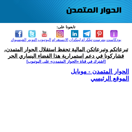
تابعونا على:
بودكاست
بنترست
تيلكرام
لينكدإن
الانستغرام
اليوتيوب
التويتر
الفيسبوك
تبرعاتكم وتبرعاتكن المالية تحفظ استقلال الحوار المتمدن،
فشاركونا في دعم استمرارية هذا الفضاء اليساري الحر
[اشترك في قناة ‫«الحوار المتمدن» على اليوتيوب]
الحوار المتمدن - موبايل
الموقع الرئيسي