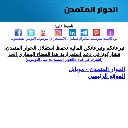
تابعونا على:
بودكاست
بنترست
تيلكرام
لينكدإن
الانستغرام
اليوتيوب
التويتر
الفيسبوك
تبرعاتكم وتبرعاتكن المالية تحفظ استقلال الحوار المتمدن،
فشاركونا في دعم استمرارية هذا الفضاء اليساري الحر
[اشترك في قناة ‫«الحوار المتمدن» على اليوتيوب]
الحوار المتمدن - موبايل
الموقع الرئيسي