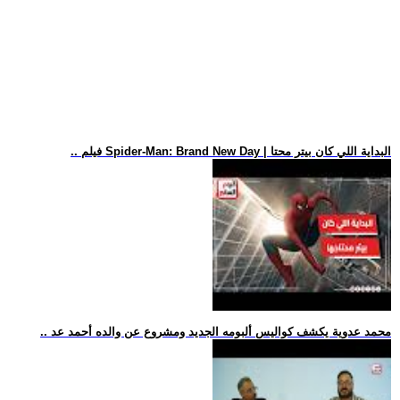
.. فيلم Spider-Man: Brand New Day | البداية اللي كان بيتر محتا
.. محمد عدوية يكشف كواليس ألبومه الجديد ومشروع عن والده أحمد عد