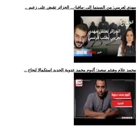
.. مهدي لعريبي: من السينما إلى -مافيا-... الجزائر تقبض على زعيم
.. محمد علام وهيثم سعيد: ألبوم محمد عدوية الجديد استكمالا لنجاح