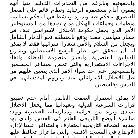
والحقوقية وبالرغم من التحذيرات الدولية منها أنهم
يقفون أمام مستعمرة ابرتهايد ونظام قائم على الفصل
العنصري تتحكم فيه وتديره وتنشط في التحكم بسياسته
منظمات وجماعات الهيكل ومن يؤيدها من المستوطنين
الأمر الذي يجعل حكومة الاحتلال الاسرائيلي تقف في
مسار سياسي معقد يدفع بالمنطقة نحو الدمار الشامل
ويجعل من السلام والأمن شعارا اسرائيليا فقط لا يمكن
له أن يتحقق في اطار التوسع الاستيطاني وتشريع
القوانين العنصرية وانحياز منظومة القضاء واتخاذ
الاجراءات الاستفزازية والتي تمس بمشاعر المسلمين
والمسيحيين على حد سواء الامر الذي يضيق عليهم من
قبل الاحتلال الاسرائيلي عند زيارتهم لمقدساتهم في
القدس وفلسطين .
لا يمكن استمرار الصمت العالمي أمام عدم تطبيق
قرارات الشرعية الدولية وتعهداتها مما يجعل الاحتلال
يتمادى ويزيد من جرائمه وممارساته العنصرية ويهدد
مباشرة الوضع التاريخي القائم في القدس والذي يهد
بمثابة الضمانة التاريخية المتعارف والمتوافق عليها لإدارة
الاوضاع في المسجد الاقصى والتي ما تزال تحافظ عليها