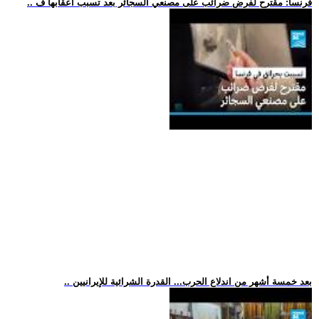
.. فرنسا: مقترح لفرض ضرائب على مصنعي السجائر بعد تسبب أعقابها ف
.. بعد خمسة أشهر من اندلاع الحرب... القدرة الشرائية للإيرانيين