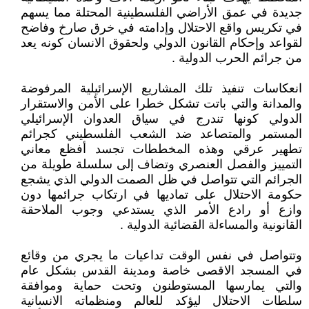
جديدة في عمق الأراضي الفلسطينية المحتلة مما يسهم
في تكريس واقع الاحتلال وإدامته في خرق صارخ وفاضح
لقواعد وإحكام القانون الدولي ولحقوق الانسان كونه يعد
من جرائم الحرب الدولية .
انعكاسات تنفيذ تلك المشاريع الإسرائيلية المرفوضة
والمدانة والتي باتت تشكل خطرا على الأمن والاستقرار
الدولي كونها تندرج في سياق العدوان الإسرائيلي
المستمر والمتصاعد ضد الشعب الفلسطيني كجرائم
تطهير عرقي وهذه المخططات تجسد أفظع معاني
التمييز والفصل العنصري وتضاف إلى سلسلة طويلة من
الجرائم التي تتواصل في ظل الصمت الدولي الذي يشجع
حكومة الاحتلال على تماديها في ارتكاب جرائمها دون
وازع أو رادع الأمر الذي يستدعي وجوب الملاحقة
القانونية والمساءلة القضائية الدولية .
وتتواصل في نفس الوقت تداعيات ما يجري من وقائع
في المسجد الاقصى خاصة ومدينة القدس بشكل عام
والتي يمارسها المستوطنون وتحت حماية وموافقة
سلطات الاحتلال ليؤكد للعالم ومنظماته الانسانية