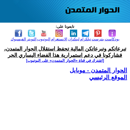
تابعونا على:
بودكاست
بنترست
تيلكرام
لينكدإن
الانستغرام
اليوتيوب
التويتر
الفيسبوك
تبرعاتكم وتبرعاتكن المالية تحفظ استقلال الحوار المتمدن،
فشاركونا في دعم استمرارية هذا الفضاء اليساري الحر
[اشترك في قناة ‫«الحوار المتمدن» على اليوتيوب]
الحوار المتمدن - موبايل
الموقع الرئيسي