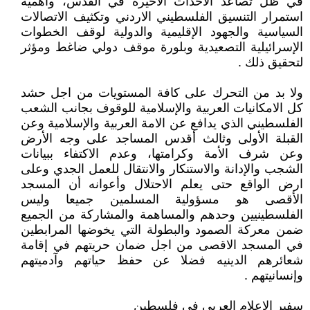
في ظل تصاعد الاحداث الأخيرة في القدس، وأهمية
استمرار التنسيق الفلسطيني الاردني وتكثيف الاتصالات
السياسية والجهود الإقليمية والدولية لوقف الخطوات
الإسرائيلية التصعيدية وبلورة موقف دولي ضاغط ومؤثر
لتحقيق ذلك .
ولا بد من التحرك على كافة المستويات من اجل حشد
كل الامكانيات العربية والإسلامية للوقوف بجانب الشعب
الفلسطيني الذي يدافع عن الامة العربية والإسلامية وعن
القبلة الأولى وثالث أقدس المساجد على وجه الأرض
وعن شرف الأمة وكرامتها، وعدم الاكتفاء ببيانات
الشجب والإدانة والاستنكار والانتقال للعمل الجدي وعلى
ارض الواقع حتى يعلم الاحتلال وأعوانه أن المسجد
الأقصى هو مسؤولية المسلمين جميعا وليس
الفلسطينيين وحدهم والمساهمة والمشاركة من الجميع
ضمن معركة الصمود والبطولة التي يخوضها المرابطين
في المسجد الاقصى من اجل ضمان حريتهم في إقامة
شعائرهم الدينيه فضلا عن حفظ حياتهم وآدميتهم
وإنسانيتهم .
سفير الاعلام العربي في فلسطين