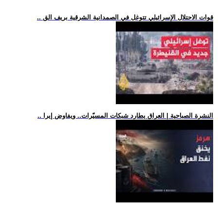
.. قوات الاحتلال الإسرائيلي تتوغل في الصمدانية الشرقية بريف الق
.. النشرة الصباحية | العراق يطارد شبكات المسيّرات.. ويفاوض إيرا