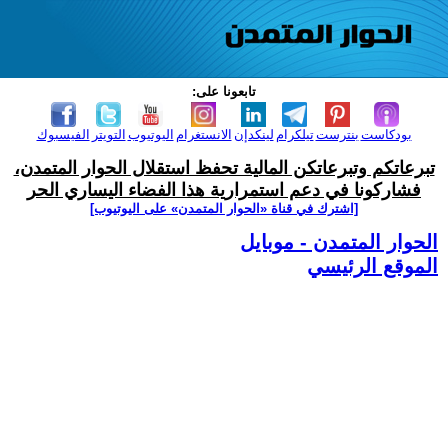
تابعونا على:
بودكاست
بنترست
تيلكرام
لينكدإن
الانستغرام
اليوتيوب
التويتر
الفيسبوك
تبرعاتكم وتبرعاتكن المالية تحفظ استقلال الحوار المتمدن،
فشاركونا في دعم استمرارية هذا الفضاء اليساري الحر
[اشترك في قناة ‫«الحوار المتمدن» على اليوتيوب]
الحوار المتمدن - موبايل
الموقع الرئيسي