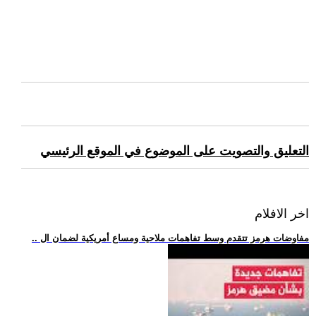
التعليق والتصويت على الموضوع في الموقع الرئيسي
اخر الافلام
.. مفاوضات هرمز تتقدم وسط تفاهمات ملاحية ومساع أمريكية لضمان ال