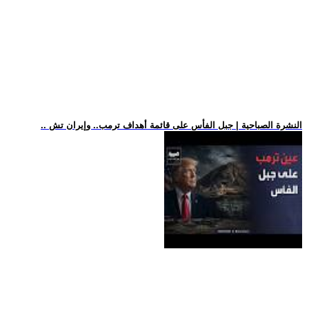
.. النشرة الصباحية | جبل الفأس على قائمة أهداف ترمب.. وإيران تش