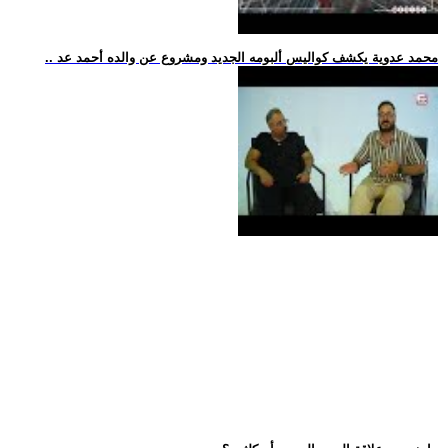
.. محمد عدوية يكشف كواليس ألبومه الجديد ومشروع عن والده أحمد عد