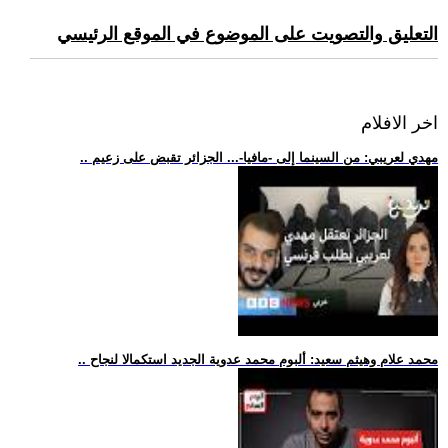
التعليق والتصويت على الموضوع في الموقع الرئيسي
اخر الافلام
.. مهدي لعريبي: من السينما إلى -مافيا-... الجزائر تقبض على زعيم
.. محمد علام وهيثم سعيد: ألبوم محمد عدوية الجديد استكمالا لنجاح