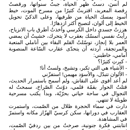
لم أنسَ، دستُ ظهر الحياة، جبتُ سنواتها، ورقصتُ
رقصة المعربد، اقتربتُ كثيرًا من مسرح الموت، خيط
أسود يمسك الحياة من طرفيها، وعلى الذكيّ تحويل
الخيط إلى ألوان، لتصبح أكثر ازدهارًا.
هززتُ جسدي داخل الكرسي وأخذتُ أطرق باب الانزياح،
رأيتُ نفسي أتمسّك بعقرب لا يتحرك، خشيتُ أن يمضي
العمر بلا إنجاز، توسّلتُ القلم البقاء بين أناملي المتعبة
والمرتجفة، أردته أن يتحدّى عقارب السّاعة المنصوبة
أمامي، خاطبني:
- كبرتِ كثيرًا؟
- الأشياء هي التي تكبر، وتشيخ، ولستُ أنا!
- الألوان تتبدّل، والأسوَد مهيمن! استفزّني
لم أعد أقوى على النقاش، ولم أسمح باستمرار الحديث،
قتلتُ الحوار بقمّة قلمي، دوّنتُ الصّراخ، سمحتُ له
التجوال في ساحة حياتي بحرّيّة، وبدأ يكتب مسرحية
طويلة لا تنتهي.
دارت في سماء الحجرة ظلال من الصّمت، واستمرت
العقارب في دورانها، سكن كرسيّ الهزّاز مكانه واستمرّ
في المشاهدة.
انتابتني فكرة جنونية، صرختُ من بين ردفيّ الصّمت،