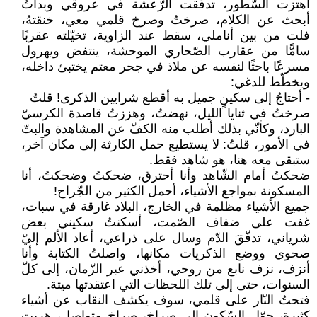
اهتزت السّطور، تدفّقت الرّعشة في عروقي وبدأتُ
أبحث عن الكلام، صرختُ وصرخ قلمي معي، خنقتهُ،
فلت من بين أناملي، سقط عند الزاوية، تخيّلته عقربًا
سامًّا من عقارب الصّحاري الموحشة، ينتفض ويهرول
مسرعًا باحثًا لنفسه عن ملاذ في جحر معتم يختبئ داخله،
ويخطّط للدغي:
- أحتاجُ إلى سكينٍ جميل به أقطع شرايين الذكرى! قلتُ
صرختُ في ثنايا الليل، نهضتُ، وهززتُ قاصدة الكرسيّ
البارد، وكأنّي بذلك أطلب منه الكفّ عن المشاهدة والبتّ
في الأمور، قلتُ: لا يستطيع حمل الكارثة إلى مكان آخر،
ستبقى معه هنا، هو شاهد فقط.
ضحكتُ أمام الشّاهد وأنا أحترق، ضحكتُ وضحكتُ، أنا
المسكونة بمواجع الأشياء، أحمل الكثير من الجّراح!
جميع الأشياء مظلمة في الخارج، البلاد غارقة في سبات،
غفت على ضفاف الصّمت، أسكنتُ سكيني بعض
شرياني، تدفّقَ الدّم وسال على ذراعي، أعاد الألم إليّ
صحوي ووضع الذكريات مكانها، واصلتُ الكتابة وأنا
أنزف، نزف نابع من روحي، أخذني عبر الزّمان، إلى كلّ
السنوات، حتى إلى تلك اللحظات التي اعتقدتها ميتة.
فتحتُ النّار على قلمي، سوف يكشف النقاب عن أشياء
كثيرة، حوّل السّكون إلى صراخ، صراخ متواصل، هربت