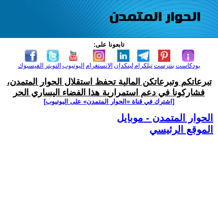
تابعونا على:
بودكاست
بنترست
تيلكرام
لينكدإن
الانستغرام
اليوتيوب
التويتر
الفيسبوك
تبرعاتكم وتبرعاتكن المالية تحفظ استقلال الحوار المتمدن،
فشاركونا في دعم استمرارية هذا الفضاء اليساري الحر
[اشترك في قناة ‫«الحوار المتمدن» على اليوتيوب]
الحوار المتمدن - موبايل
الموقع الرئيسي