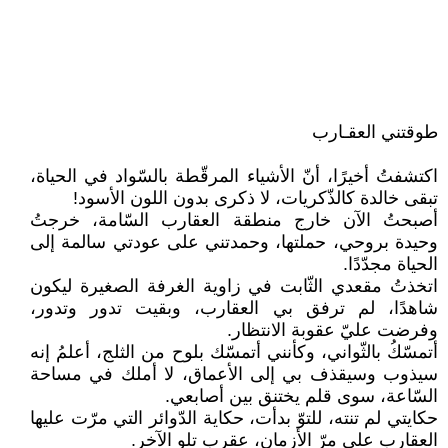
طوقتني العقـارب
اكتشفتُ أخيرًا، أنّ الأشياء المرقّطة بالسّواد في الحياة،
تبقى خالدة كالذّكريات، لا ذكرى بدون اللون الأسود!
أصبحتُ الآن خارج منطقة العقارب السّامة، خرجتُ
وحيدة بروحي، حملتها، وحمدتني على عودتي سالمة إلى
الحياة مجدّدًا.
اتخذتُ مقعدي الثّابت في زاوية الغرفة الصغيرة ليكون
شاهدًا، لم ترفق بي العقارب، وبقيت تدور وتدور،
وفرضت عليّ عقوبة الانتظار.
أتمسّكُ بالثّواني، وكأنني أتمسّك بلوح من الثلج، أعلمُ إنه
سيذوب وسيقذف بي إلى الأعماق، لا أملك في مساحة
السّاعة، سوى قلم يختنق بين أصابعي.
حكايتي لم تنته، للتوّ بدأت، حكاية الدّوائر التي مرّت عليها
العقارب على مرّ الأزمان، عقرب تلو الآخر.