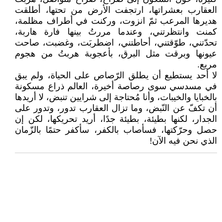
العقارب بعشراتها، ارتجفت الأرض من تحتها، أطلقت
هديرها المرعب ثمّ انزوت، وركنت في أطراف مظلمة،
كمنت وانتظرتني، وعندما مررتُ بينها فارة هاربة،
تحدّتني، طوّقتني، أحاطتني، اضطربَت، وغضبت، صاحت
عيونها وبرقت مثل البرق، بأعجوبة هربتُ من هجوم
مريع.
لا أحد يستطيع أن يطلق الرّصاص على الحياة، ولم يبق
في مسدسي سوى رصاصة أخيرة، العالم ذراع مسكونة
بالخبايا والخيبات، وأنا مُحتاجة إلى شرايين تنبض، لا أريدها
أن تكفّ عن النّبض، وما تزال العقارب تدور، وتدور على
الجدار، لكنها بطيئة، بطيئة جدًا، أريد تحريكها، لكن إن
حصل وحرّكتها، فسأصاب بالكفر، سأكفر حتمًا بالزّمان
الذي نحن فيه الآن!