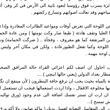
ة بسرب فوق رؤوسنا لتعود ثانية الى الأرض في كر وفر، أث
ياحهم وقد تعالت اصواتهم وتسارع ركضهم .
هي اللوحة التي تعرض أوقات ومواعيد الطائرات المغادرة وإذا (
ا العليا وتقف هادئة ( طبعا صار وكت نومتها ) ومن عادة الحما
كن المرتفعة كما هو معروف ، وفجأة .. ( ضرگت الحمامة) و
للوحة وكما تفعل الطيورعادة ، ولكن في مكان آخر وليس
لوحة مهمة .
 احاول ان اصف لكم اعزائي القراء حالة المرافق الصحية
مطار بغداد الدولي (يعني حالها ايبچي ) ....
ة بالمياه بحيث يجب ان ترفع حافة البنطرون ( لأن مينفع ان تگ
وابها مخلوعة الاقفال ، واذا اردت استعمالها فيجب ان تستعمل 
 ان ارت ان تستر نفسك اضافة الى عدم وجود (ورق تواليت)
يش تمسح )...
در الى المغاسل التعبانة لغسل يديك ( ماكو صابون ولا أكو ور