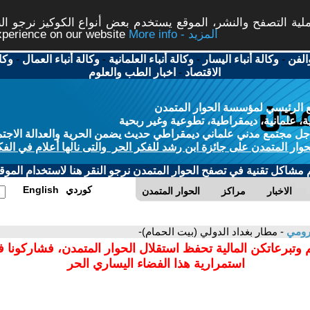
ة التصفح والنشر، الموقع يستخدم بعض أنواع الكوكيز نرجو النق
More info - المزيد
experience on our website
الفن
-
وكالة أنباء اليسار
-
وكالة أنباء العلمانية
-
وكالة أنباء العمال
-
وكا
الاقتصاد
-
اخبار الطب والعلوم
 الرئيسي لمؤسسة الحوار المتمدن
، علمانية، ديمقراطية، تطوعية وغير ربحية
ل مجتمع مدني علماني ديمقراطي حديث يضمن الحرية والعدالة الاجتم
حوار المتمدن على جائزة ابن رشد للفكر الحر والتى نالها أعلام في الفك
م مشاكل تقنية في تصفح الحوار المتمدن نرجو النقر هنا لاستخدام الموقع
كوردي
English
الاخبار
مراكز
الحوار المتمدن
لرومي
- مطار بغداد الدولي (بيت الحمام)-
 وتبرعاتكن المالية تحفظ استقلال الحوار المتمدن، فشاركونا 
استمرارية هذا الفضاء اليساري الحر