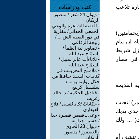
اره تلاعب
كتب ودراسات
-
ديوان 24 شعر / منصور
الريكان
-
القصة الشاعرة والوعي
الجمعي الحداثي/ مقاربة
بحمامتين)
في دور القصة الش ... /
م ان ينام
ربيحة الرفاعي
-
تصاوير لية الظمأ /
نزل شريط
السمّاح عبد الله
 في مطار
-
ثلاثاءات عابر سبيل /
السمّاح عبد الله
-
ملامــح التجريــب في
كتابـات السيـد حـافظ من
خلال روايته يو ... /
 القديمة
سلسبيل كريبع
-
قناديل الحكمة / د. خالد
زغريت
مز) لتجنب
-
حكاياتْ تَكاد تُنسى / فلاح
العيفاري
احدى يديك
-
وعي ـ قصص قصيرة جدا
 ... ولك
/ حسين جداونه
-
ديوان 23 الحاوي
والعصفور / منصور
ق تنشف أو
الريكان