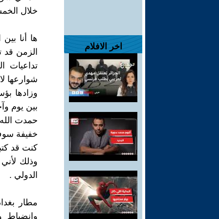
خلال الخمس
ها أنا بين 
اخر الافلام
الزمن قد 
تداعيات ال
شوارعها لاز
وزادها بؤس
بين يوم وآخ
حمدت الله 
خفيفة سوف 
كنت قد كتبت عن بغداد 11 حلقة في 
وذلك لأني (
الدولي .
مطار بغدا
وانضباط و