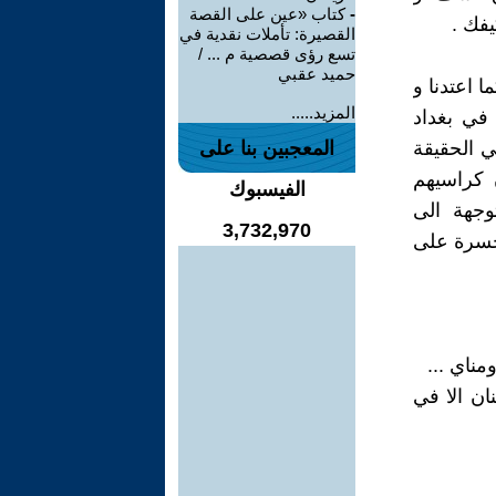
-
كتاب «عين على القصة
يفك .
القصيرة: تأملات نقدية في
تسع رؤى قصصية م ... /
حميد عقبي
ا اعتدنا و
المزيد.....
في بغداد
ي الحقيقة
المعجبين بنا على
 كراسيهم
الفيسبوك
وجهة الى
3,732,970
وحسرة على
مناي ...
ان الا في