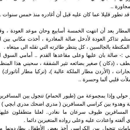
جاورة ..
قد تطور قليلا عما كان عليه قبل أن أغادره منذ خمس سنوات .
المطار بعد أن انتهت الخمسة أسابيع وحان موعد العودة ، 
تلم تذاكر العودة لأدخل صالة المغادرة ، أخذت مكاني بين 
لمكتظة بالجالسين ، كل ينتظر طائرته التي تقله الى مبتغاه .
:- صالة بان عليها وعلى مقاعدها القدم .. أمامي السوق ا
ف ، (دكان ) صغير بضائعه تثير الشفقة ، سحبني هذا المنظر
ارات ، (الأردن مطار الملكة عالية )، (تركيا مطار أتاتورك) .
ملأت قلبي ألما وحسرة ..
ولي وإذا بمجموعة من (طيور الحمام) تتجول بين المسافرين
ة وهدوء بين كراسي المسافرين ( مدري اضحك مدري ابچي ) ..
المسافرين ظيوف سرعان ما نغادر.. لعلنا متطفلون عليها 
ي ألفته واعتادت عليه وعلى رواده المتغيرين دائما .
حمامات تتجول بين الكراسي أخذ بعض الأطفال يطاردونها ما