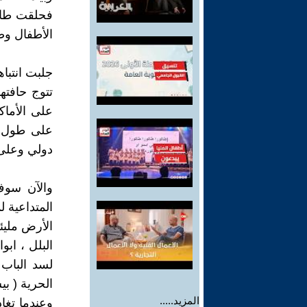
فحلقت طائر
الأطفال وص
جلبت انتبا
تتوج حافته
على الأما
على طول ا
دولي وعلى 
والآن سوف
المتداعية ل
الأرض مليئ
البلل ، اب
لسد الباب
الحرية ( ب
المزيد.....
وعندما تغا