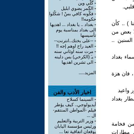
-
گلّي وين
لبي.
-
الگمر يضوي ابليل
-
فكّونه كافي بسْ ! شكْلوا
حكومه!!
ا ) .. كأن
-
بغداد .. يا بغداد ... اهديها
الى بغداد بمناسبة يوم
ا بعض من
تأسيسها
السنين ..
-
--على بختك..انترنت--
-
العيد راح اوهم إجه !!
-
مرت سنه اوثاني سنه
ماء بغداد
-
يـَ (الكرخي) بس دلينه
-
الى تشرين اهديها
المزيد.....
، فان هزة
اخبار الأدب والفن
طار بغداد
-
السينما كسلاح
أيديولوجي.. كيف يؤطر
فيلم -المواطن المنتقم-
ال ...
-
وزير التربية والتعليم
من فخامة
ورئيس مؤسسة اليابان
يوقعان اتفاقية تعا ...
ل مطارات