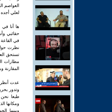
العواصم الم
لعلي أجده 
ها أنا في 
حقائبي وأس
في القاعة ا
نظرت حولي 
تستحق العط
مطارات الج
المقارنة و
عدت أنظر ح
وتدور بحري
طبعا نحن 
ومكانها الذ
وبينما ال