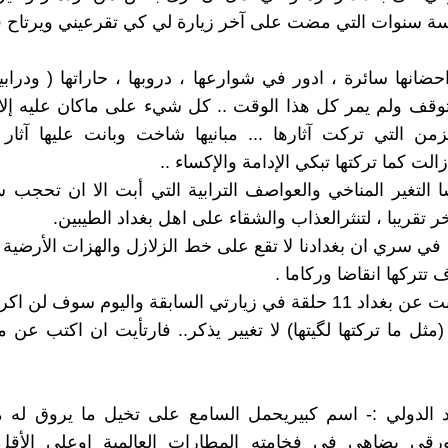
ة سنوات التي مضت على آخر زيارة لي كي تقرعيني ويرتاح ق
احضانها سائرة ، ادور في شوارعها ، دروبها ، حاراتها ( ودرابين
توقف ولم يمر كل هذا الوقت .. كل شيء على ماكان عليه إل
زمن التي تركت آثارها ... مبانيها شاخت وبانت عليها آثار 
الت كما تركتها تبكي الإدامة والإكساء ..
ا التغير المناخي والعواصف الترابية التي أبت الا ان تحجب س
ر تقريبا ، لتنثرالعذاب والشقاء على اهل بغداد الطيبين.
في سري ان بغدادنا لا تقع على خط الزلازل والهزات الأرضية 
تتركها انقاضا وركاما .
زيارتي السابقة واليوم سوف لن اكرر واعيد
مثل ما تركتها لگيتها) لا تغيير يذكر.. فارتأيت ان اكتب عن م
د الدولي :- اسم كبيريحمل السامع على تخيل ما يروق له 
رقي يضاهي في فخامته المطارات العالمية اوعلى الأق