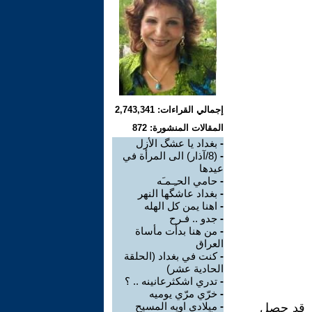
إجمالي القراءات: 2,743,341
المقالات المنشورة: 872
-
بغداد يا عشگ الأزل
-
(8/آذار) الى المرأة في
عيدها
-
حامي الحـِـمـَه
-
بغداد عاشگها النهر
-
اهنا يمن كل الهله
-
جدو .. فـرح
-
من هنا بدأت مأساة
العراق
-
كنت في بغداد (الحلقة
الحادية عشر)
-
تدري اشكثرعانينه .. ؟
-
خرّي مرّي يوميه
-
ميلادي اويه المسيح
ر قد حصل