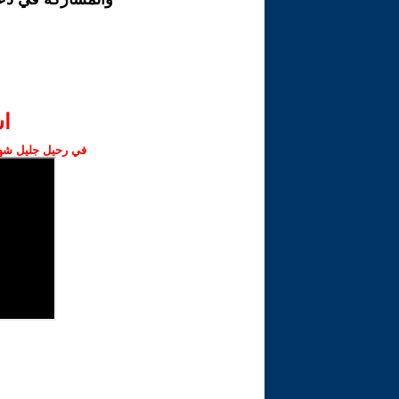
ا‫
في رحيل جليل شهبا