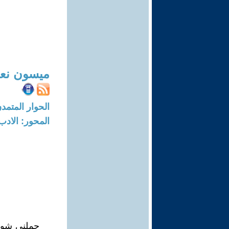
ميسون نعي
الحوار المتمدن-العدد: 7241 - 2
المحور: الادب
حملني شوق