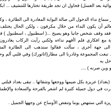
ئية بعد الغسل) فحاول ان تجد طريقة تختارها للتنشيف ... ابك
سماع نداء الدخول الى صالة البوابة المغادرة الى الطائرة ، وكم
الم أن يكون النداء من خلال مكرفون ، ولكن الحال يختلف 
فقد وقف شخص جانبا وهو يصيح ...( اسطنبول ، اسطنبول ) ف
 مع افكاري فلم اأفهم نداءه ولكني رأيت الركاب يغادرون
الى جهة أخرى ، سألت فقالوا سنذهب الى الطائرة المت
 تبعت المجموعة وغادرنا الى مطار(اتاتورك) وفي قلبي ألم 
حل به
 وين صرنه ) ....
بغداد) عزيزة بكل ضيمها ووجعها وشقائها .. تبقى بغداد قبلتي و
 في دول جميلة كثيرة لم اشعر بالفرحة والسعادة والإطمئن
عزيزة التي ستنهض يوما وتنفض الأوساخ عن وجهها الجميل .