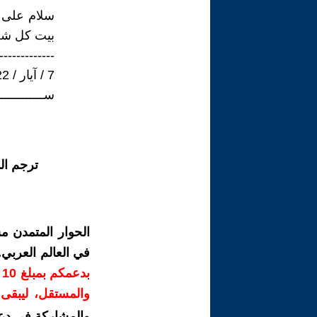
سلام على (
بيت كل شجر
-------------
7 / آيار / 2022
ســــــــــــ
ترجم ال
الحوار المتمدن م
في العالم العربي
ب
والمستقل، ليبقى ص
والمشاركة في دع