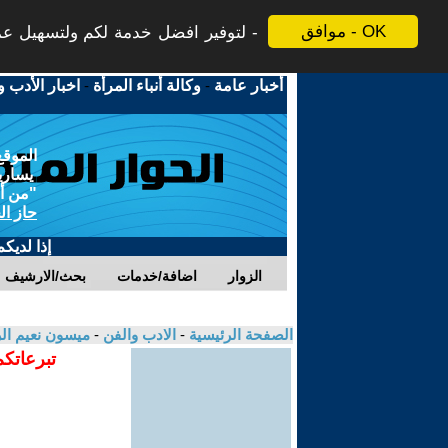
موافق - OK
لتوفير افضل خدمة لكم ولتسهيل عملي
أخبار عامة
-
وكالة أنباء المرأة
-
اخبار الأدب و
الموقع
يسارية
"من أج
حاز ال
إذا لديك
الزوار
اضافة/خدمات
بحث/الارشيف
الصفحة الرئيسية
-
الادب والفن
-
ميسون نعيم ا
تبرعاتكم