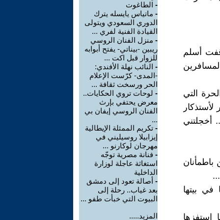
-
الطاغوت
-
ماتياس يايسله يترك
الدوري السعودي ويتولى
القيادة الفنية لفري ...
-
منزل الفنان الروسي
ريبين -بيناتي- يفتح أبوابه
وقفت أسلم
للزوار قبل اكت ...
المسافرين
-
النائب نهلة الأفندي:
-المدى- كرّست الإعلام
الحر ورسخت ثقافة ...
لحرة التي
-
لوحات تروي الحكايات..
معرض يحتفي بإرث
 لأستذكار
الفنان الروسي إيفان بي
...
. أخجلتني
-
تكريم الممثلة الإيطالية
إيزابيلا روسيليني في
مهرجان لوكارنو ...
-
فنانة مصرية توجّه
 باطمأنان
استغاثة عاجلة لوزارة
الداخلية
.
-
أصالة تعود إلى دمشق
في بيتها
بعد غياب.. رحلة إلى
البيوت التي خبأت طفو ...
المزيد.....
 استفزها