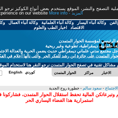
ة التصفح والنشر، الموقع يستخدم بعض أنواع الكوكيز نرجو النق
More info - المزيد
experience on our website
الفن
-
وكالة أنباء اليسار
-
وكالة أنباء العلمانية
-
وكالة أنباء العمال
-
وكا
الاقتصاد
-
اخبار الطب والعلوم
 الرئيسي لمؤسسة الحوار المتمدن
، علمانية، ديمقراطية، تطوعية وغير ربحية
ل مجتمع مدني علماني ديمقراطي حديث يضمن الحرية والعدالة الاجتم
حوار المتمدن على جائزة ابن رشد للفكر الحر والتى نالها أعلام في الفك
م مشاكل تقنية في تصفح الحوار المتمدن نرجو النقر هنا لاستخدام الموقع
كوردي
English
الاخبار
مراكز
الحوار المتمدن
لاجتماع
-
سعود سالم
- خطورة روح الجدية
 وتبرعاتكن المالية تحفظ استقلال الحوار المتمدن، فشاركونا 
استمرارية هذا الفضاء اليساري الحر