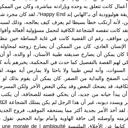
أعمال كانت تتعلق به وحده وبإرادته مباشرة، وكان من الممكن
القصة بطريقة هوليوودية أي بـ"الهابي إند appy End
، لأنه أرتكب خطأ بسيطا لم يعرف كيف يعالجه، وذلك لسبب
قد كانت تنقصه الشجاعة الكافية لتحمل مسؤولية أفعاله وأقواله
 مواقف. رغم ان القضية كانت في غاية البساطة حين ننظر 
الإنسان العادي، كان من الممكن أن يصارح زوجته لمحاولة 
 كان يمكن أن يصارح صديقته طبية الأسنان، أو والده، أو أ
كي لهم القصة بالتفصيل كما حدث في المحكمة، يخبرهم بأنه 
لسنوات، وأنه ليس طبيبا ولا باحثا ولا يمارس أية مهنة، 
ب الصفح والبداية من الصفر. كان يمكن أن يقوم بذلك لو ك
كافية، قد يضحك البعض وقد يبكي البعض الآخر ولكن المسرح
 أن يبدأ حياته من جديد، أن يحكي قصته للصحافة، أن يكتب كت
 ويسدد ديونه، غير أن هذا الرجل لم يكن يمتلك الشجاعة الكا
 لقد أخذ الأمر بجدية أكثر مما يستحقه الموقف، فروح الجدي
مته وأوصلته إلى حافة الهاوية وأمام بوابة الجحيم. تقول