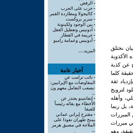
-
الرفض
-
حرب على الحرب
-
كاليجولا ومطاردة القمر
-
سرير بروكست
-
بين الوجود ولكينونة
-
أدونيس وتعطيل العقل
-
جريمة في القطار
-
أدونيس وعمامة رامبو
يان نختلق
المزيد.....
 الأكذوبة
ج عن كذبة
أخبار عامة
قيقة كلما
-
نائب ترامب عن
زدياد ثقة
المفاوضات مع الإيرانيين:
-يصعب التعامل معهم ون
ود لترويج
...
لي، وأهله
-
إنفانتينو يعتذر عن
الأخطاء مع بقائه رئيساً
، بل ربما
للفيفا
 المبررات
-
مقترح إيراني عماني
يمنح طهران نفوذا على
هي مبررات
الملاحة في مضيق هرمز
...
قيقة، وهو