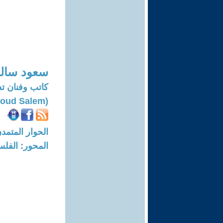
سعود سال
كاتب وفنان ت
(Saoud Salem)
الحوار المتمدن-العدد: 7197 - 22
المحور: الفلس