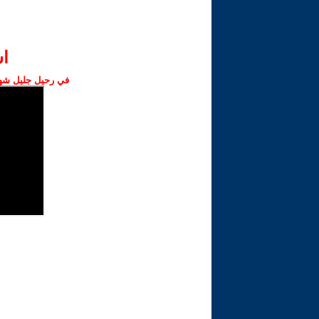
ا‫
في رحيل جليل شهبا