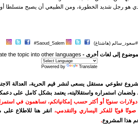
ي هو رجل شديد الخطورة، ومن الطبيعي أن يصبح متسلطا أو دك
#سعود_سالم (هاشتاغ)
Saoud_Salem#
موضوع إلى لغات أخرى -
ate the topic into other languages
Powered by
Translate
شروع تطوعي مستقل يسعى لنشر قيم الحرية، العدالة الاجتم
. ولضمان استمراره واستقلاليته، يعتمد بشكل كامل على دعمك
دعمكم بمبلغ 10 دولارات سنويًا أو أكثر حسب إمكانياتكم، تساهمون في استم
وتًا قويًا للفكر اليساري والتقدمي
،
انقر هنا للاطلاع على 
م هذا المشروع
.