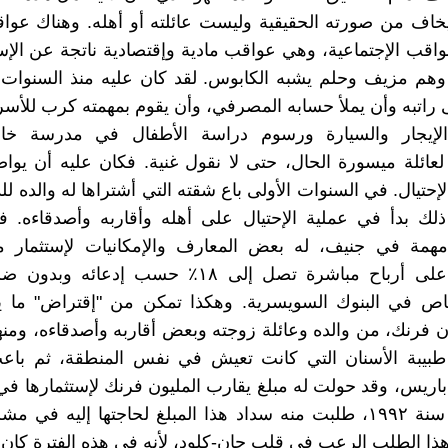
خاف من صورته الحقيقية وليست عائلته أو أهله. وهناك عوا
واقب الإجتماعية، وهي عواقب مادية وإقتصادية ناتجة عن الإ
وهم مزيف وحلم يشبه الكابوس. لقد كان عليه منذ السنوات 
اتبه وأن يملأ حسابه المصرفي، وأن يقوم بمهمته كرب للأس
إيجار والسيارة ورسوم دراسة الأطفال في مدرسة خاص
عائلة ميسورة الحال، حتى لا نقول غنية. فكان عليه أن يو
لإحتيال. في السنوات الأولى باع شقته التي أشتراها له والده ل
ذلك بدأ في عملية الإحتيال على أهله وأقاربه وأصدقاءه. 
مة في جنيف، له بعض المعارف والإمكانيات لإستثمار مبا
والحصول على أرباح مباشرة تصل إلى ١٨٪ حسب إدعائ
اص في البنوك السويسرية. وهكذا تمكن من "إقتراض" ما 
يون فرنك، من والده وعائلة زوجته وبعض أقاربه وأصدقاءه، ومن
طبيبة الأسنان التي كانت تعيش في نفس المنطقة، ثم باعت 
 باريس، وقد حولت له مبلغ يقارب المليون فرنك لإستثمارها ف
وفي نهاية سنة ١٩٩٢، طلبت منه سداد هذا المبلغ لحاجتها إليه في
ذا الطلب الرعب في قلب جان-كلود، لأنه في هذه الفترة كان 