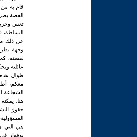
قام به من 
تعس وحزين
البساطة، ف
عن ذلك من
وجهة نظر 
لقصته، كما
عائلته ويح
طوال هذه ا
معكم، أطل
الشجاعة ال
هنا. يمكنه
حقوق النشر
المسؤولية،
هي التي هز