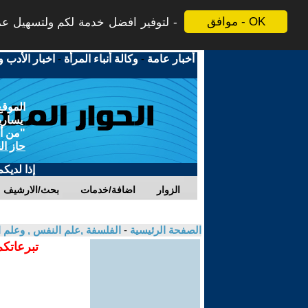
موافق - OK
لتوفير افضل خدمة لكم ولتسهيل عملي
أخبار عامة
-
وكالة أنباء المرأة
-
اخبار الأدب و
الموقع
يسارية
"من أج
حاز ال
إذا لديك
الزوار
اضافة/خدمات
بحث/الارشيف
الصفحة الرئيسية
-
الفلسفة ,علم النفس , وعلم ا
تبرعاتكم