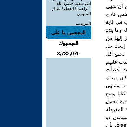
ابي سعيد حبيب الله
 أن تنتهي
-
تراجيديا العقل / عمار
التميمي
H"، لقد كان مجرد شخص عادي
 في غاية
المزيد.....
 وما ينتج
المعجبين بنا على
إليها من
الفيسبوك
إيجاد حل
3,732,970
ن يجمع كل
كذب عليهم
لقد أخطأت
ان يمتلك
ية ستنتهي
ابا ويبيع
فية لتحمل
ة المفرطة
 سيمون دو
بوفوار في كتابها عن الأخلاق الملتبسة pour une morale de l ambiguïté، بأن