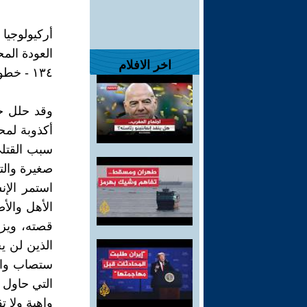
أركيولوجيا 
العودة الم
اخر الافلام
١٣٤ - خطورة الجدية في الحياة
وقد حلل جا
أكذوبة لمح
سبب القتلى
صغيرة والت
استمر الإن
الأهل والأ
قصته، ويزد
الذين لن يح
ستصاب والد
التي حاول 
واهية ولا 