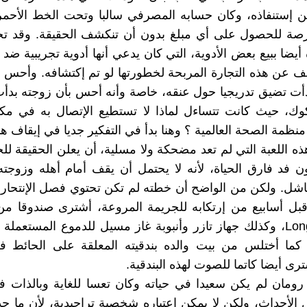
 إستنفاذه، وكان حسابه المصرفي سالبا وتحت الخط الأحمر،
فرصة للحصول على أي مبلغ بدون أن تنكشف الحقيقة. وقد 
 أيضا ببيع بعض الأدوية، التي كان يدعي أنها أدوية تجريبية ضد
قف عن هذه التجارة المربحة لخطورتها لو تم إكتشافه. وأحس ب
دأت تضيق تدريجيا حول عنقه، خاصة وأنه أحس بأن زوجته بدأ
ك، حيث كانت تتساءل لماذا لا تستطيع الإتصال به في مكت
نظمة الصحة العالمية ؟ وهنا بدأ في التفكير جديا في إيقاف هذ
ذه اللعبة التي لم تعد مضحكة ولا مسلية، أن يعلن الحقيقة لل
ن فد فارق الحياة، لأنه لا يحتمل أن يقف أمام أهله وزوج
اشل. ولكن من الواضح أن خطته لم تكن تحتوي فصل الإنتحار إل
قبل أسابيع من إرتكابه للجريمة المروعة، أشترى صندوقا م
22 Long Rifle، وكذلك جهاز تازر وأنبوبة غاز مسيل للدموع المستعمل
ما أختلس من بيت والده بندقيته المعلقة على الحائط ف
ترى أيضا كاتما للصوت لهذه البندقية.
رومان لم يكن سعيدا في حياته وكان تعسا للغاية وبالذات 
ل الأحداث، ولكن لا يمكن إعتباره شخصية تراجيدية، لأن ما ح