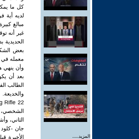
كل ما يمكن
لديه أية 
مبالغ كبيرة
غير أنه تو
الحديدية ب
بعض الشكو
معمله في م
وأن ينهي ه
بعد أن يكو
الطالب الف
والخديعة. 
الشخصي، ك
الثاني، وأش
جان -كلود 
المزيد.....
الأخيرة قب