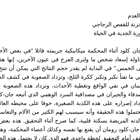
العدم
حزنة للقفص الزجاجي
ن كلود أثناء المحكمة ميكانيكية جريمته قائلا "في بعض الأح
اولة إسعاد شخص ما ولنرى الفرح في عيون الآخرين، إنها هذه
 الخمس." في البداية لم يقدر حجم النتائج التي يمكن أن تنت
ي ما تفتأ تكبر وتكبر ككرة الثلج، وتزداد الصعوبة في كشف الح
سان في نفي الواقع وتغطية الأحداث، وتزداد هذه الصعوبة بإ
صدقاء والجيران في مصداقية السرد الوهمي الذي أتبعه جان-كل
اد إصراره على هذه الكذبة الصغيرة، خوفا على محيطه العائ
تملوا هذه الحقيقة وأنه سيسبب لهم الكثير من الآلام والتعاسة
ته المريضة بسكتة قلبية، كما صرح أثناء التحقيق. هذه بعض
جان-كلود رومان أن يقنع بها نفسه وكذلك أعضاء المحكمة، و
تقف أمام التحقيق لحظة واحدة، فهو الذي كان لا يحتمل هذه الح