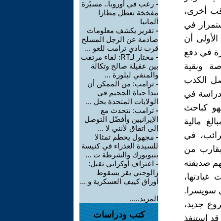
-
رعب في أوروبا.. مسيّرة
قب أخرى،
مفخخة تعطل مطارا
ألمانيا
ستمرار في
-
تقرير يكشف معلومات
الأولى أن
صادمة عن الرجل المسلح
قرب نادي ترامب للغو ...
رة في دفع
-
مختار لـRT: لقاء مرتقب
ة وبقية
بين عقيلة صالح وتكالة
والمنفي لبلورة ...
اصل الكذب
-
ترامب: من الممكن أن
تبدأ حياة الجحيم في
لدراسة في
الولايات المتحدة بحل ...
فهو كباحث
-
ترامب: نتحدث مع
الإيرانيين وأفضّل التوصل
لغ مالية
إلى اتفاق لأنني لا ...
ه وبدون ضرائب، في
-
مجهول يحطم تمثالا
للسيدة العذراء في كنيسة
يقارب من
بنيويورك والشرطة ت ...
هم صديقته
-
اعتراف أوكراني ثقيل:
زالوجني يقر بسقوط
عيادتها،
أوراق كييف العسكرية و ...
ي سويسرا.
المزيد.....
 مشروع جديد،
كتب ودراسات
قد استنفذ