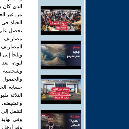
الذي كان ي
من غير الع
الحياة في 
يحصل على ر
مصاريف ال
المصاريف ل
ويلجأ إلى ا
ليون، بعد 
وشخصية مه
حسابه الخ
الثلاثة مل
وعشيقته، 
لتنتقل إلى
وقد أدخل ه