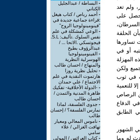
-
البساطة / عبدالجليل
 ولم تعد
الكناني
-
أحمد رباص / كتاب هيغل
تحصل على
:قراءة جماعية جديدة في
 السرطان،
"فينومينولوجيا الروح"
-
الوعي كمشكلة في علم
أن الحلقة
نفس السلوك .تأليف: S.L.
ت تساورها
فيجوتسكي .الاتحا ... /
عبدالرؤوف بطيخ
به أو في
-
الفينومينولوجيا
ه المهزلة
الهوسرلية النظرية
والمنهاج / احسان طالب
جميع ولكن
-
تحليل نظرية روزا
هارتموت النقدية في علم
ته في ثوب
الاجتماع / علي حمدان
ا للتعمية
-
-الدولة الأخلاقية- تفكيك
ظاهرة المدنية والتمدن /
ن الرصاص
احسان طالب
ة في الدفاع
-
جدوى الفلسفة، لماذا
نمارس الفلسفة؟ / إحسان
ي الطابق
طالب
-
ناموس المعالي ومعيار
تهافت الغزالي / علاء
في الشهور
سامي
دث له وما
-
كتاب العرائس / المولى