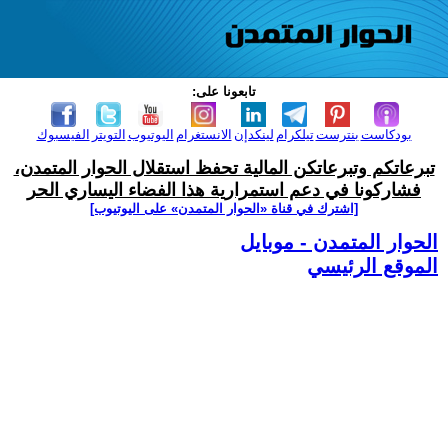
تابعونا على:
بودكاست
بنترست
تيلكرام
لينكدإن
الانستغرام
اليوتيوب
التويتر
الفيسبوك
تبرعاتكم وتبرعاتكن المالية تحفظ استقلال الحوار المتمدن،
فشاركونا في دعم استمرارية هذا الفضاء اليساري الحر
[اشترك في قناة ‫«الحوار المتمدن» على اليوتيوب]
الحوار المتمدن - موبايل
الموقع الرئيسي