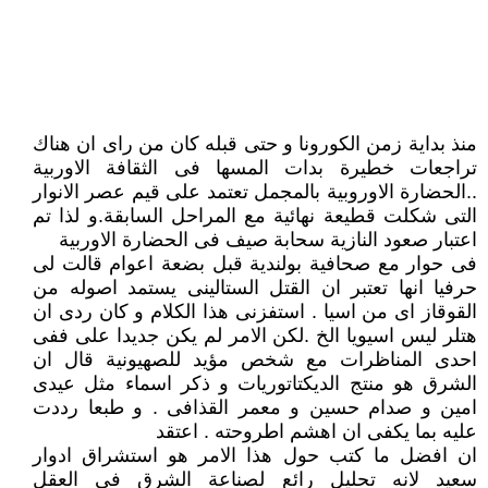
منذ بداية زمن الكورونا و حتى قبله كان من راى ان هناك
تراجعات خطيرة بدات المسها فى الثقافة الاوربية
..الحضارة الاوروبية بالمجمل تعتمد على قيم عصر الانوار
التى شكلت قطيعة نهائية مع المراحل السابقة.و لذا تم
اعتبار صعود النازية سحابة صيف فى الحضارة الاوربية
فى حوار مع صحافية بولندية قبل بضعة اعوام قالت لى
حرفيا انها تعتبر ان القتل الستالينى يستمد اصوله من
القوقاز اى من اسيا . استفزنى هذا الكلام و كان ردى ان
هتلر ليس اسيويا الخ .لكن الامر لم يكن جديدا على ففى
احدى المناظرات مع شخص مؤيد للصهيونية قال ان
الشرق هو منتج الديكتاتوريات و ذكر اسماء مثل عيدى
امين و صدام حسين و معمر القذافى . و طبعا رددت
عليه بما يكفى ان اهشم اطروحته . اعتقد
ان افضل ما كتب حول هذا الامر هو استشراق ادوار
سعيد لانه تحليل رائع لصناعة الشرق فى العقل