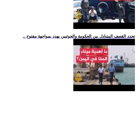
.. تجدد القصف المتبادل بين الحكومة والحوثيين يهدد بمواجهة مفتوح