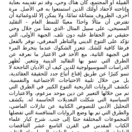
القبيلة أو المجتمع، كان هناك وحي، وقد تم تقديمه بعناية
وإتاحته لأحفاد أولئك الذين استمتعوا به في الأصل. مرة
أخرى، الظروف متماثلة تمامًا، ولا يمكن إلا للدوغمائية أن
تفترض أن مثالًا واحدًا معينًا للنمط العام - التقليد
المسيحي، على سبيل المثال -الذي نشأ من خلال وحي
حقيقي تم الحفاظ عليه دون تلف. الجبهة الأولى، التي
تؤكد على التنوع الديني والتناظر المعرفي، توفر بالفعل
فرصًا كافية للشك. تتعزز الشكوك عندما ينخرط المرء
في الجبهة الثانية، مع الأخذ في الاعتبار ما نعرفه عن
الطرق التي تنمو بها التقاليد الدينية وتتغير. تُظهِر
الدراسات السوسيولوجية للدين كيف أن الأديان الناجحة لا
تنمو كثيرًا عن طريق إقناع أتباع جدد للحقيقة العقائدية،
بل من خلال تلبية الاحتياجات الاجتماعية والنفسية.
تكشف الروايات التاريخية التنوع الكبير في الطرق التي
تم من خلالها التعبير عن دين موحد مزعوم، والاعتبارات
السياسية التي شكلت التعديلات الحاسمة له. يكشف
التحليل الأدبي للنصوص الكتابية عن تنازلات الماضي،
والطرق التي تم بها وضع الروايات المتنافسة التي تفضلها
المجموعات المختلفة جنبًا إلى جنب. شرح كبار علماء
الكتاب المقدس في القرن التاسع عشر التناقضات