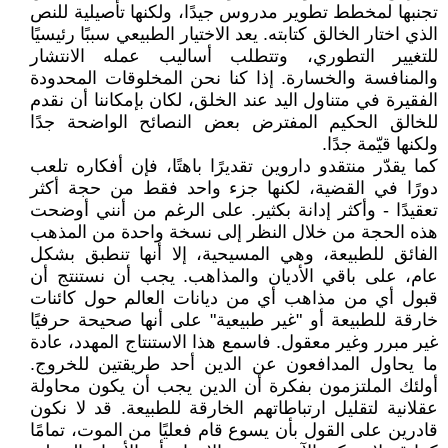
تجنبها لمخطط تطوير مدروس جيدًا، ولكنها تأصيلية للنص
الذي اختار الخالق كتابته. يعد الاختيار الطبيعي سببًا رئيسيًا
للتغيير التطوري، وتتطلب أساليب عمله الانتشار
والمنافسة والخسارة. إذا كنا نحن المخلوقات المحدودة
الفقيرة في متناول اليد عند الخلق، لكان بإمكاننا أن نقدم
للخالق الحكيم المفترض بعض النصائح الواضحة جدًا
ولكنها قيّمة جدًا.
كما يقدّر منتقدو داروين تقديرًا باهتًا، فإن أفكاره تلعب
دورًا في القضية، لكنها جزء واحد فقط من حجة أكثر
تعقيدًا - وأكثر إدانة بكثير. على الرغم من أنني أوضحت
هذه الحجة من خلال النظر إلى نسخة واحدة من المذهب
الفائق للطبيعة، وهي المسيحية، إلا أنها تنطبق بشكل
عام، على باقي الأديان والمذاهب. يجب أن نستنتج أن
قبول أي من مذاهب أي من ديانات العالم حول كائنات
خارقة للطبيعة أو "غير طبيعية" على أنها صحيحة حرفيًا
غير مبرر وغير معقول. فاسمع هذا الاستنتاج المهدد، عادة
ما يحاول المدافعون عن الدين أحد طريقتين للخروج.
أولئك الملتزمون بفكرة أن الدين يجب أن يكون محاولة
عقلانية لتقليل ارتباطاتهم الخارقة للطبيعة. قد لا نكون
قادرين على القول بأن يسوع قام فعليًا من الموت، تمامًا