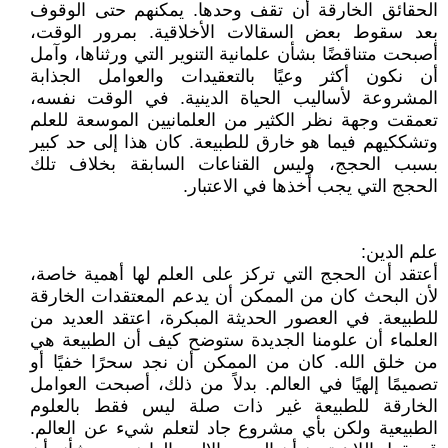
الحقائق الخارقة أن تقف وحدها. يمكنهم حتى الوقوف
بعد سقوط بعض السقالات الأخلاقية. بمرور الوقت،
أصبحت متناقضًا بشأن علمانية التنوير التي ورثناها، وآمل
أن نكون أكثر وعيًا بالتعقيدات والعوامل الجذابة
المشروعة لأساليب الحياة الدينية. في الوقت نفسه،
تعمقت وجهة نظر الكثير من العلمانيين الموسعة للعلم
وتشككيهم فيما هو خارق للطبيعة. كان هذا إلى حد كبير
بسبب الحجج، وليس القناعات السابقة بخلاف تلك
الحجج التي يجب أخذها في الاعتبار.
علم الدين:
أعتقد أن الحجج التي تركز على العلم لها أهمية خاصة،
لأن البحث كان من الممكن أن يدعم المعتقدات الخارقة
للطبيعة. في العصور الحديثة المبكرة، اعتقد العديد من
العلماء أن علومنا الجديدة ستوضح كيف أن الطبيعة هي
من خلق الله. كان من الممكن أن نجد سحرًا خفيًا أو
تصميمًا إلهيًا في العالم. بدلاً من ذلك، أصبحت العوامل
الخارقة للطبيعة غير ذات صلة ليس فقط بالعلوم
الطبيعية ولكن بأي مشروع جاد لتعلم شيء عن العالم.