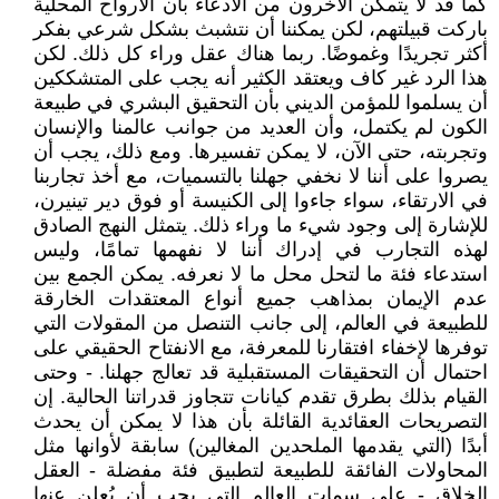
كما قد لا يتمكن الآخرون من الادعاء بأن الأرواح المحلية
باركت قبيلتهم، لكن يمكننا أن نتشبث بشكل شرعي بفكر
أكثر تجريدًا وغموضًا. ربما هناك عقل وراء كل ذلك. لكن
هذا الرد غير كاف ويعتقد الكثير أنه يجب على المتشككين
أن يسلموا للمؤمن الديني بأن التحقيق البشري في طبيعة
الكون لم يكتمل، وأن العديد من جوانب عالمنا والإنسان
وتجربته، حتى الآن، لا يمكن تفسيرها. ومع ذلك، يجب أن
يصروا على أننا لا نخفي جهلنا بالتسميات، مع أخذ تجاربنا
في الارتقاء، سواء جاءوا إلى الكنيسة أو فوق دير تينيرن،
للإشارة إلى وجود شيء ما وراء ذلك. يتمثل النهج الصادق
لهذه التجارب في إدراك أننا لا نفهمها تمامًا، وليس
استدعاء فئة ما لتحل محل ما لا نعرفه. يمكن الجمع بين
عدم الإيمان بمذاهب جميع أنواع المعتقدات الخارقة
للطبيعة في العالم، إلى جانب التنصل من المقولات التي
توفرها لإخفاء افتقارنا للمعرفة، مع الانفتاح الحقيقي على
احتمال أن التحقيقات المستقبلية قد تعالج جهلنا. - وحتى
القيام بذلك بطرق تقدم كيانات تتجاوز قدراتنا الحالية. إن
التصريحات العقائدية القائلة بأن هذا لا يمكن أن يحدث
أبدًا (التي يقدمها الملحدين المغالين) سابقة لأوانها مثل
المحاولات الفائقة للطبيعة لتطبيق فئة مفضلة - العقل
الخلاق - على سمات العالم التي يجب أن يُعلن عنها