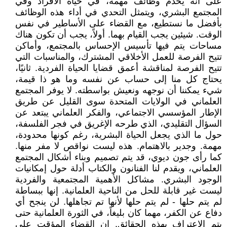
على أنه يخدم وظائف مهمة، في حياة الأفراد وفي
المجتمع البشري، ويتمثل التحدي في أداء هذه الوظائف
بأفضل ما نستطيع، مع القضاء على الأساطير في نفس
الوقت. شيئين يجب القيام بهما. أولاً، يجب أن تكون هناك
مساحات يتم فيها تأسيس الإحساس بالمجتمع، وأماكن
تتيح الفرصة للعمل الأخلاقي المشترك، والمناسبات التي
تتيح الفرصة لمناقشة أعمق قضايا الحياة الفردية. ثانيًا،
يحتاج كل منا إلى حساب عن نفسه وما هو ذا قيمة،
شيء يمكننا أن نوجهه ونعيش بواسطته. لا يوفر المجتمع
العلماني في الولايات المتحدة سوى القليل عن طريق
الإطار المؤسسي الاجتماعي، والفكر العلماني يبتعد عن
السؤال التقليدي، الذي طرحه الإغريق في فجر الفلسفة،
حول ما الذي يجعل الحياة البشرية، رغم كونها محدودة،
مهمة. وجدير بالاهتمام. هذه ليست نواقص لا مفر منها.
كما رأى جون ديوي، قد يتم تصميم وبناء أشكال المجتمع
العلماني، ويقدم لنا الفنانون والكتاب أدلة حول إمكانيات
الوجود البشري. مشاكل الأهمية المجتمعية والفردية
ليست غير قابلة للحل من الناحية العلمانية. إنها ببساطة
لم يتم حلها - لم يتم حلها لأنها تم تجاهلها. لن ينجح أي
دفاع عن الكفر، مهما كان بليغاً، في الثورة العلمانية حتى
يتم الاعتراف بهذه الحقائق. إن القضاء المؤقت على