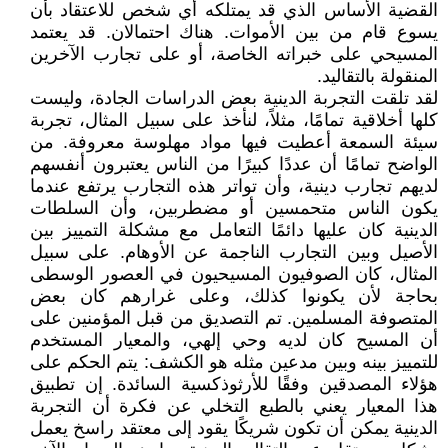
القضية الأساس الذي قد يمتلكه أي شخص للاعتقاد بأن
يسوع قام من بين الأموات. هناك احتمالان. قد يعتمد
المسيحي على خبراته الخاصة، أو على تجارب الآخرين
المنقولة بالتقاليد.
لقد تلقت التجربة الدينية بعض الدراسات الجادة، وليست
كلها أخلاقية تمامًا، مثلاً، لنأخذ على سبيل المثال، تجربة
سيئة السمعة أعطيت فيها مواد مهلوسة معروفة. من
الواضح تمامًا أن عددًا كبيرًا من الناس يعتبرون أنفسهم
لديهم تجارب دينية، وأن تواتر هذه التجارب يرتفع عندما
يكون الناس متحمسين أو مضطربين، وأن السلطات
الدينية كان عليها دائمًا التعامل مع مشكلة التمييز بين
الأصيل وبين التجارب الناجمة عن الأوهام. على سبيل
المثال، كان الصوفيون المسيحيون في العصور الوسطى
بحاجة لأن يكونوا كذلك، وعلى غرارهم كان بعض
المتصوفة المسلمين. تم التصديق من قبل المؤمنين على
أن المسيح كان لديه وحي إلهي، والمعيار المستخدم
للتمييز بينه وبين مدعين مثله هو الكشف: يتم الحكم على
هؤلاء المصدقين وفقًا للأرثوذكسية السائدة. إن تطبيق
هذا المعيار يعني بالطبع التخلي عن فكرة أن التجربة
الدينية يمكن أن تكون شريكًا يقود إلى معتقد راسخ يعمل