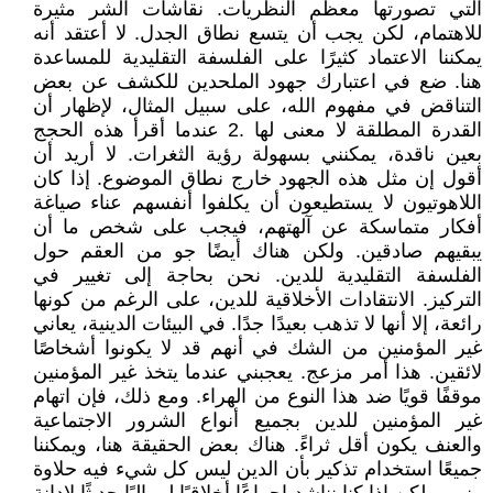
التي تصورتها معظم النظريات. نقاشات الشر مثيرة
للاهتمام، لكن يجب أن يتسع نطاق الجدل. لا أعتقد أنه
يمكننا الاعتماد كثيرًا على الفلسفة التقليدية للمساعدة
هنا. ضع في اعتبارك جهود الملحدين للكشف عن بعض
التناقض في مفهوم الله، على سبيل المثال، لإظهار أن
القدرة المطلقة لا معنى لها .2 عندما أقرأ هذه الحجج
بعين ناقدة، يمكنني بسهولة رؤية الثغرات. لا أريد أن
أقول إن مثل هذه الجهود خارج نطاق الموضوع. إذا كان
اللاهوتيون لا يستطيعون أن يكلفوا أنفسهم عناء صياغة
أفكار متماسكة عن آلهتهم، فيجب على شخص ما أن
يبقيهم صادقين. ولكن هناك أيضًا جو من العقم حول
الفلسفة التقليدية للدين. نحن بحاجة إلى تغيير في
التركيز. الانتقادات الأخلاقية للدين، على الرغم من كونها
رائعة، إلا أنها لا تذهب بعيدًا جدًا. في البيئات الدينية، يعاني
غير المؤمنين من الشك في أنهم قد لا يكونوا أشخاصًا
لائقين. هذا أمر مزعج. يعجبني عندما يتخذ غير المؤمنين
موقفًا قويًا ضد هذا النوع من الهراء. ومع ذلك، فإن اتهام
غير المؤمنين للدين بجميع أنواع الشرور الاجتماعية
والعنف يكون أقل ثراءً. هناك بعض الحقيقة هنا، ويمكننا
جميعًا استخدام تذكير بأن الدين ليس كل شيء فيه حلاوة