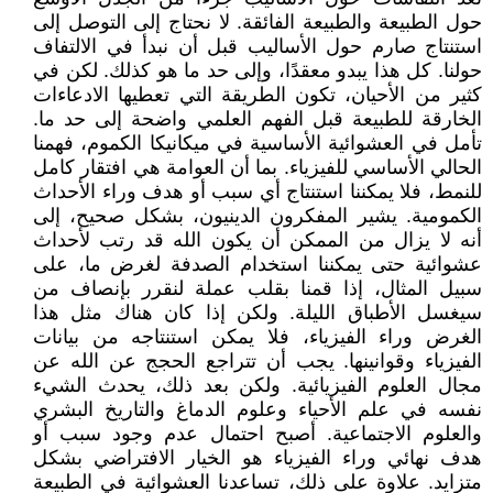
حول الطبيعة والطبيعة الفائقة. لا نحتاج إلى التوصل إلى
استنتاج صارم حول الأساليب قبل أن نبدأ في الالتفاف
حولنا. كل هذا يبدو معقدًا، وإلى حد ما هو كذلك. لكن في
كثير من الأحيان، تكون الطريقة التي تعطيها الادعاءات
الخارقة للطبيعة قبل الفهم العلمي واضحة إلى حد ما.
تأمل في العشوائية الأساسية في ميكانيكا الكموم، فهمنا
الحالي الأساسي للفيزياء. بما أن العوامة هي افتقار كامل
للنمط، فلا يمكننا استنتاج أي سبب أو هدف وراء الأحداث
الكمومية. يشير المفكرون الدينيون، بشكل صحيح، إلى
أنه لا يزال من الممكن أن يكون الله قد رتب لأحداث
عشوائية حتى يمكننا استخدام الصدفة لغرض ما، على
سبيل المثال، إذا قمنا بقلب عملة لنقرر بإنصاف من
سيغسل الأطباق الليلة. ولكن إذا كان هناك مثل هذا
الغرض وراء الفيزياء، فلا يمكن استنتاجه من بيانات
الفيزياء وقوانينها. يجب أن تتراجع الحجج عن الله عن
مجال العلوم الفيزيائية. ولكن بعد ذلك، يحدث الشيء
نفسه في علم الأحياء وعلوم الدماغ والتاريخ البشري
والعلوم الاجتماعية. أصبح احتمال عدم وجود سبب أو
هدف نهائي وراء الفيزياء هو الخيار الافتراضي بشكل
متزايد. علاوة على ذلك، تساعدنا العشوائية في الطبيعة