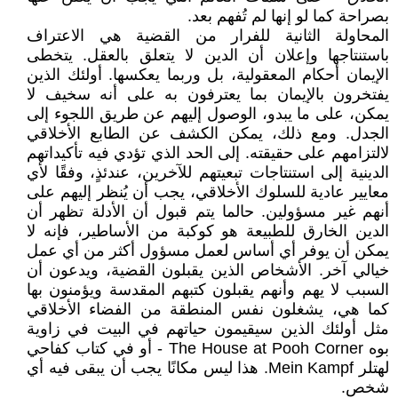
بصراحة كما لو إنها لم تُفهم بعد.
المحاولة الثانية للفرار من القضية هي الاعتراف
باستنتاجها وإعلان أن الدين لا يتعلق بالعقل. يتخطى
الإيمان أحكام المعقولية، بل وربما يعكسها. أولئك الذين
يفتخرون بالإيمان بما يعترفون به على أنه سخيف لا
يمكن، على ما يبدو، الوصول إليهم عن طريق اللجوء إلى
الجدل. ومع ذلك، يمكن الكشف عن الطابع الأخلاقي
لالتزامهم على حقيقته. إلى الحد الذي تؤدي فيه تأكيداتهم
الدينية إلى استنتاجات تبعيتهم للآخرين، عندئذٍ، وفقًا لأي
معايير عادية للسلوك الأخلاقي، يجب أن يُنظر إليهم على
أنهم غير مسؤولين. حالما يتم قبول أن الأدلة تظهر أن
الدين الخارق للطبيعة هو كوكبة من الأساطير، فإنه لا
يمكن أن يوفر أي أساس لعمل مسؤول أكثر من أي عمل
خيالي آخر. الأشخاص الذين يقبلون القضية، ويدعون أن
السبب لا يهم وأنهم يقبلون كتبهم المقدسة ويؤمنون بها
كما هي، يشغلون نفس المنطقة من الفضاء الأخلاقي
مثل أولئك الذين سيقيمون حياتهم في البيت في زاوية
بوه The House at Pooh Corner - أو في كتاب كفاحي
لهتلر Mein Kampf. هذا ليس مكانًا يجب أن يبقى فيه أي
شخص.