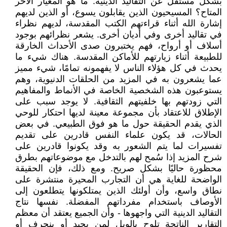
بشكل مستقل عن التقاليد الدينية. ما هو المعيار الآخر
المتاح؟ المسيحيون الذين يقابلون يسوع، أو الذين لديهم
إشارة الله أثناء قراءتهم الكتب المقدسة، لديهم نظراء
في تقاليد أخرى وفي أديان أخرى. يشعر نظرائهم بوجود
أسلاف أو أرواح، فهم يختبرون صدى الأحداث الخارقة
للطبيعة أثناء زيارتهم للأماكن المقدسة. هناك شيء ما
يحدث في كل هؤلاء الناس لا يفهمونه تمامًا، شيء مميز
عما يشعرون به في المزيد من الحلقات الدنيوية، وهم
يستوعبون هذه الشخصية الخاصة في الأنماط والمفاهيم
التي زودتهم بها خلفيتهم الثقافية. لا يوجد سبب على
الإطلاق للاعتقاد بأن مجموعة معينة لديها احتكار للوحي
الذي يقدم الحقيقة حول ما هو فوق الطبيعي. في بعض
الحالات، قد يكون علماء النفس قادرين على تقديم
تفسيرات لما يتم الشعور به وقد يكونوا قادرين على
شرح المزيد إذا سُمح لهم بالتدخل مع موضوعاتهم بطرق
محظورة حاليًا بشكل صريح. ومع ذلك، فإن الحقيقة
الواضحة للغاية هي أن التجارب المحيرة منتشرة على
نطاق واسع، وأن أولئك الذين يمتلكونها يتطلعون إلى
الأوصاف باستخدام مفرداتهم المفضلة. نفسها نتاج
التقاليد الدينية التي واجهوها - وأن الجميع يعتقد أن معظم
التقارير الناتجة تلوح بالويل لمن يحيد أو ينحرف أو