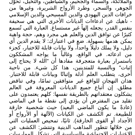
والملائكة، والسماء والجحيم، والشياطين، والتخيل، تحوّل
الجوهر، والسحر، وطرد الأرواح الشريرة، وغيرها من
خرافات الدين اليهودي والدين المسيحي والدين الإسلامي
- ناهيك عن ادعاءات الديانات الأخرى التي هي سخيفة
بنفس القدر، يجعله إلهاً غير مستساغ. العبارة التي تُسمع
كثيرًا عن توافق الدين والعلم هي مجرد وهم، حجة واهية
يمكن هدمها بسهولة. ضع في اعتبارك: لا يقدم الدين أي
دليل، ولا يملك دليلاُ واحداً، ولا بيانات قابلة للاختبار، كجزء
من ادعائه. في الواقع، وغالباً ما يواجه المشككون
باستمرار بعبارة متعجرفة مفادها أن "الله لا يحتاج إلى
إثبات" وبالنسبة للمتدينين، هذا كل شيء. من ناحية
أخرى، يتطلب العلم أدلة وإثباتًا وبيانات قابلة للاختبار.
هذان النهجان للواقع غير متوافقين تمامًا، وفي تناقض
مطلق. إن أتباع جميع الديانات المعروفة في العالم
يشكلون معتقداتهم بالطريقة نفسها: كلهم يعتمدون على
تقليد من المفترض أن يؤدي إلى نقطة ما في الماضي
(عادةً ما يكون الماضي البعيد) حيث شخصية خارقة
للطبيعة. تم الكشف عن الكيانات (الآلهة أو الأرواح أو
الأجداد أو القوى الخارقة). ثانيًا، تمحيص العمليات التي
من خلالها تتطور المذاهب الدينية وتنتشر: الكشف عن
الاعتبارات الاجتماعية والسياسية التي تشكل الممارسات