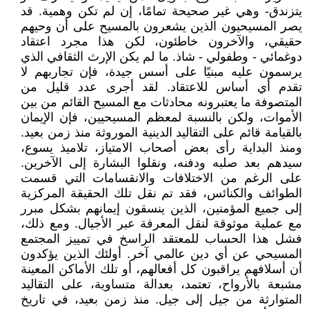
يتزندق- وهي غير صحيحة تمامًا، إن لم تكن وهمية. قد
يصر المسيحيون الذين يشعرون بالمسيح على أن وحيهم
حقيقي، والآخرون خاطئون، لكن هذا مجرد اعتقاد
دوغمائي - وطفولي - شاذ. ما لم يكن الإرث الثقافي الذي
يرسمون عليه مبنيًا على أسس جيدة، فإن تجاربهم لا
تقدم أي أساس للاعتقاد. لقد أجرى عدد قليل من
المتصوفة ما يعتبرونه محادثات مع المسيح القائم من بين
الأموات، ولكن بالنسبة لمعظم المسيحيين، فإن الإيمان
بالقيامة قائم على التقاليد الدينية الموروثة منذ زمن بعيد.
ومنذ البداية رأى بعض أصحاب الامتياز، تلاميذ يسوع،
سيدهم بعد صلبه ودفنه، ونقلوا البشارة إلى الآخرين.
على الرغم من الاختلافات والانقسامات التي قسمت
الطوائف والكنائس، فقد تم نقل تلك الحقيقة المركزية
إلى جميع المؤمنين، الذين ينسقون إيمانهم بشكل مبرر
مع عملية موثوقة لنقل المعرفة عبر الأجيال. ومع ذلك،
فشل هذا الحساب للمعتقد الراسخ في تمييز المجتمع
المسيحي عن أي دين عالمي آخر. أولئك الذين يؤكدون
أن أسلافهم يراقبون كل أفعالهم، أو تلك الأماكن المعينة
مشبعة بالأرواح، تعتمد، بعدالة متساوية، على التقاليد
المتوارثة من جيل إلى جيل. منذ زمن بعيد، في تاريخ