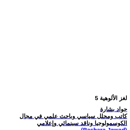
لغز الألوهية 5
جواد بشارة
كاتب ومحلل سياسي وباحث علمي في مجال
الكوسمولوجيا وناقد سينمائي وإعلامي
(Bashara Jawad)