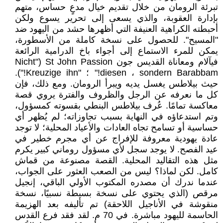
تبرئة الرومان من خلال تقديم خيال مدعٍ حساس، متهم
بإدارة العقوبة، والذي يسعى إلى تحرير يسوع ولكن
أحبطته الكراهية العنيفة التي أظهرها حشد من اليهود ضد
"المسيح". للحصول على نسخة كاملة من الأسطورة،
يمكن للمرء الاستماع إلى أجواء باخ الدرامية الرائعة
فيآلام ومعاناة القديس جون St John Passion ("Nicht
diesen ، sondern Barabbam!" ؛ "Kreuzige ihn!").
حيث بيلاطس يغسل يديه ويبرأ الرومان. ومع ذلك، فإن
كل ما نعرفه عن الرجل والظروف والفترة يروي قصة
معاكسة تمامًا. عُرف بيلاطس البنطي بقسوته كمسؤول،
وتم استدعاؤه في النهاية بسبب تجاوزاته؛ لم يُظهر أي
حساسية أو تسامح تجاه العادات والأعياد المحلية؛ لا توجد
عادة يهودية معروفة للإفراج عن أي مجرم خطير في
عيد الفصح. لا يوجد سجل لأي مسؤول روماني كبير يكرم
مثل هذه التقاليد المحلية. القصة مصنوعة من قماش
كامل. لكن لماذا؟ ليس من الصعب العثور على الجواب،
عندما ندرك أن مصدره المكتوب الأولي الباقي، إنجيل
مرقص (الذي يحتوي على نسخة بسيطة نسبيًا، نسخة
منقوشة في الأناجيل اللاحقة) تم تأليفه بعد الهزيمة
الحاسمة لليهود مباشرة. في 70 م. لقد فقد فرع القدس