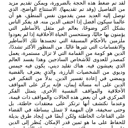
لقد تم ضغط هذه الحجة بالضرورة، ويمكن تقديم مزيد
من التفاصيل (وقد تم تقديمها). الاستنتاج الواضح، الذي
توصل إليه العديد ممن يقدمون نفس المنطق، هو أن
عالمنا سيكون أفضل إذا اختفى الدين منه. قد يفكر الناس
بشكل أكثر وضوحًا، بعالم غير مثقل بالأساطير التي
يؤمنون بها حاليًا، وستتحسن الحياة الأخلاقية إذا لم يعودوا
ملزمين بالأحكام المسبقة التي تجسدها تلك الأساطير
والانقسامات التي تثيرها غالبًا. من المنظور الأكثر تشددًا،
الدين هو كومة من القمامة التي لا تزال مستمرة، يعمل
كمصدر للعدوى للأشخاص الساذجين وهذا يفسد العالم
الذي يعيشون فيه. هناك تقليد ديني، يكون فيه جيمس
وديوي من الشخصيات البارزة، والذي يعترف بالقضية
ويمضي في إعادة تفسير الدين. بدلاً من التفكير في
الدين على أنه مسألة إيمان، فإنه يركز على المواقف
الأخلاقية والمواقف النفسية الأخرى. يتمثل الفكر
المركزي في أن بعض هذه الحالات والمواقف ذات قيمة،
وعندما نكتشف أنها ترتكز على معتقدات خاطئة، بل
وحتى سخيفة، فإن المهمة لا تتمثل ببساطة في القضاء
على القناعات الخاطئة ولكن أيضًا في إيجاد طرق بديلة
للحفاظ على ما هو ثمين قدر الإمكان. يُنظر إلى الدين