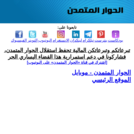
تابعونا على:
بودكاست
بنترست
تيلكرام
لينكدإن
الانستغرام
اليوتيوب
التويتر
الفيسبوك
تبرعاتكم وتبرعاتكن المالية تحفظ استقلال الحوار المتمدن،
فشاركونا في دعم استمرارية هذا الفضاء اليساري الحر
[اشترك في قناة ‫«الحوار المتمدن» على اليوتيوب]
الحوار المتمدن - موبايل
الموقع الرئيسي