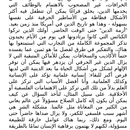
الخرافات، غير المصحوب بالاهتمام بالوظائف التي
يخدمها الدين، يخلق فراغًا يمكن أن تتطفل فيه أكثر
الأشكال فظاظة من الأساطير الحرفية على نفسها
بسهولة - وهذا هو تاريخ الدين في أمريكا منذ زمن بعيد.
"أزمة الدين" حتى الوقت الحاضر. أولئك الذين تركوا
الكنائس التي كانوا يرتادونها في يوم من الأيام يجيدون
تذكر المجموعة الكاملة من التجارب التي استمتعوا بها
هناك، والتفكير في طرق لفصل ما هو ثمين عما يفسده
حتماً الأكاذيب والسخافات. يمكن للأماكن المتبقية التي لا
يزال الدين غير الحرفي أن يزدهر فيها يمكن أن توفر
الإلهام لشكل من أشكال الحياة ما بعد الدينية التي لديها
فرص أكبر للبقاء: إنسانية علمانية تؤكد على الإنسانية
وكذلك العلمانية. وأنا أفضل الأسباب التي تركز على
العلم بدلاً من تلك التي تركز على الاهتمامات الفلسفية أو
الأخلاقية. على سبيل المثال، لنأخذ السؤال عن كيف
يمكن أن يكون إله كامل الصلاح مسؤولاً عن عالم يعاني
من الكثير من المعاناة مثل عالمنا. مشكلة الشر هي
أشهر سبب فلسفي للكفر، ولا يزال صداها حاضراً حتى
اليوم. ومع ذلك، ربما هناك عوامل خارقة للطبيعة
مسؤولة، لكنهم لا يهتمون برفاهية الإنسان تمامًا بالطريقة