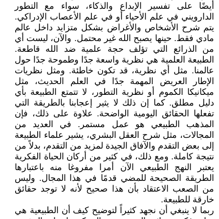
أيضًا على تفسير الإبداع والذكاء، سواء مع التطور
الدارويني في علم الأحياء أو في علم الأعصاب الإدراكي.
يتم شرح الأشخاص والأغراض بشكل متزايد داخل عالم
مادي فقط. حينها يصبح الله غير محتمل. والآن، ليست أي
من الذرائع التي تؤلف حجة علمية ضد الله قاطعة.
الطبيعة العلمية هي نظرية واسعة جدًا وطموحة جدًا حول
عالمنا. مثل أي نظرية، قد تكون خاطئة. ومثل نظريات
الإطار العريض المهمة جدًا في العلم الحديث، مثل
ميكانيكا الكموم أو نظرية التطور، لا تتمتع الطبيعة بأي
دليل مطلق. كما إن ذلك لا يثير إعجابنا بالطريقة التي
تفعلها الحقائق اليومية الواضحة. علاوة على ذلك، فإن
المذهب الطبيعي هو عمل مستمر. في العديد من
المجالات، مثل شرح العقل البشري، يشير علماء الطبيعة
إلى بعض التقدم والآفاق الجيدة لمزيد من التقدم، بدلاً من
نتيجة كاملة. ومع ذلك، في كثير من أركان الحياة الفكرية
يعتبر النهج الطبيعي الآن أمرا مفروغا منه باعتبارها
الطريقة الصحيحة للمضي قدمًا في هذا المجال. وليس
من الصعب الاعتقاد بأن هذا صحيح لأنه لا توجد حقائق
خارقة للطبيعة.
ربما لا ينبغي أن نجهد كثيراً لتوضيح كيف أن الطبيعية هي