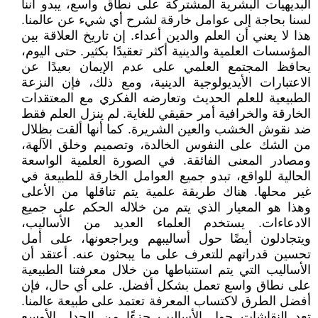
البديهيات البشرية المشتركة على نطاق واسع، يبدو أننا
لسنا بحاجة إلى عوامل خارقة لشرح أي شيء عن عالمنا.
هذا لا يعني أن العلم والدين أعداء. إن تاريخ العلاقة بين
المؤسسات العلمية والدينية أكثر تعقيدًا بكثير. حتى اليوم،
يحافظ المجتمع العلمي على عدم الإيمان بعيدًا عن
الاعتبارات الأيديولوجية الدينية، ومع ذلك، فإن النزعة
الطبيعية للعلم الحديث وتعارضه الفكري مع المعتقدات
الخارقة والخرافية أمر حقيقي للغاية. لم ينزل العلم فقط
ضد نقوش الخشب والعين الشريرة. كما أنها ألقت بظلال
من الشك على النفوس الخالدة، وتصميم وخلق الآلهة،
ومصادر المعنى الفائقة. في الصورة العلمية الواسعة
الحالية للواقع، تبدو جميع العوامل الخارقة للطبيعة في
غير محلها. هناك طريقة علمية يتم تناقلها من الأعلى
وهذا هو المعيار الذي يتم من خلاله الحكم على جميع
الادعاءات. يستخدم العلماء العديد من الأساليب،
ويتجادلون أيضًا حول أساليبهم ويراجعونها، على أمل
تحسين قدراتهم للتعرف على ما يبحثون عنه. أعتقد أن
الأساليب التي يتم استنباطها من خلال معرفتنا الطبيعية
على نطاق واسع تعمل بشكل أفضل. على أي حال، فإن
أفضل الطرق لاكتساب المعرفة تعتمد على طبيعة عالمنا.
تعد النقاشات حول الأساليب جزءًا من الجدل الأوسع