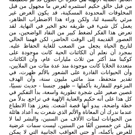
من قبل خالق حكيم استثمره لغرض ما مجهول من قبل
المخلوقات المحدودة المسكينة، قد يكون الغرض غير
مرئي بالنسبة لنا، ولكن وراء هذا الاضطراب الظاهر،
يعمل كل شيء في طريقه نحو الخير في النهاية. لقد
تعرض هذا الفكر لضغط كبير من النقاد الواضحين، من
العصور القديمة إلى الوقت الحاضر، لكن فهمنا الحالي
لتاريخ الحياة يجعل من الصعب للغاية الحفاظ عليه.
بمجرد أن نعلم أن الكائنات الحية كانت موجودة على
كوكبنا منذ أكثر من ثلاث مليارات عام، وأن الكائنات
متعددة الخلايا كانت موجودة منذ عدة مئات من الملايين،
وأن الحيوانات القادرة على الشعور بالألم ظهرت، في
تقدير متحفظ، منذ مائتي مليون سنة، وأن الهدف
المزعوم للمقاربة بأكملها – ظهور جنسنا - حديث نسبيًا،
غصين صغير على شجرة تطورية واسعة، بدأ التفكير في
كل هذا على أنه حكيم والعناية الإلهية في تراجع. بدلاً من
خطة واضحة، يبدو أنها قصة أشعث. يتعزز هذا الانطباع
عندما ندرك أن المعاناة والألم الذي شعرت به أعداد هائلة
من الحيوانات لمئات الآلاف من السنين، والبشر لما لا
يقل عن خمسين ألفًا من السنين، ليست سمات عرضية
للعرض بأكمله، أو حتى العواقب الجانبية التي لا يمكن