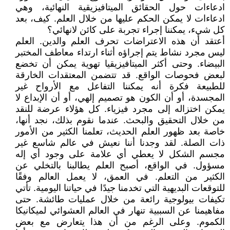
ادعاءات حول الحقائق الميتافيزيقية النهائية، وهي
ادعاءات لا يمكن الحكم عليها من خلال العلم. كيف، بعد
كل شيء، يمكننا إجراء تجربة على كائن لانهائي؟
أعتقد أن هذه الاعتراضات تحرف العلم والدين. العلم
ليس مجرد نشاط يتم إجراؤه أثناء ارتداء معاطف المختبر
البيضاء. وحتى أكثر الميتافيزيقيا تهوية يمكن أن تخضع
لبعض فحوصات الواقع. قد تتضمن المعتقدات الخارقة
للطبيعة فكرة أنه يمكننا التفاعل مع الأرواح غير
المجسدة، أو أن الكون هو تصميم إلهي، أو أن الإبداع لا
يمكن اختزاله إلى مجرد فيزياء. كل هؤلاء عرضة للنقد
من خلال التحقيق والبحث. عندما نقوم بذلك، نجد أنها،
خاصة بعد ظهور العلم الحديث، تعلمنا الكثير من الأمور
ذات الصلة. لقد وجدنا أننا نعيش في عالم شاسع غير
مجسم الشكل لا يعطي أي علامة على وجود أي إله
مسؤول. في الواقع، أصبح العلم يطالبنا بالتخلي عن
الكثير من التعلم. في العمق، لا يعمل العالم وفقًا
للتوقعات البديهية التي تخدمنا جيدًا في حياتنا اليومية. تأتي
تكيفات بيولوجية رائعة من خلال عمليات طائشة. حتى
مفاهيمنا عن السببية تنهار في العالم العشوائي لميكانيكا
الكموم. وعلى الرغم من أن هذا يتعارض مع بعض