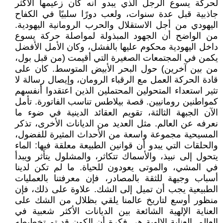
لحركة يسوع الرجل الذي يبدو أنه كان زعيمها الأكثر
جاذبية قبل عدة سنوات، ولعب دورًا سلبيًا في الكفاح
اليهودي من أجل الاستقلال والحرب الرومانية اليهودية.
من الواضح أن الجهود المبذولة لمواصلة حركة يسوع
داخل اليهودية محكوم عليها بالفشل، وكان الأمل الأفضل
يكمن في المجتمعات الصغيرة التي أقيمت (من قبل بول،
من بين آخرين) حول البحر الأبيض المتوسط. كان على
قادة الحركة العمل مع الرقباء الرومان، وإيصال رسالة لا
تثير استعداء المتحولين المحتملين الذين اعتقدوا أنفسهم
كمواطنين رومانيين. قصة بيلاطس تناسب الفاتورة. تأمل
الآن الجبهة الثالثة، تقويم العقائد الدينية في ضوء ما
نعرفه عن العالم. مثل العديد من الديانات الأخرى، تذكر
المسيحية مجموعة واسعة من الأحداث المثيرة للفضول،
والحلقات التي يبدو أن قوانين الطبيعة معلقة فيها: الماء
يتحول إلى نبيذ، والأسماك تتكاثر، والمشلول يتأثر ويبدأ
في المشي، والموتى يعودون للحياة. ما لم تكن لدينا
أسباب وجيهة للثقة بالمصادر، فإن معرفتنا بالعمليات
الطبيعية يجب أن تميل إلى الشك. علاوة على ذلك، فإن
منظور أوسع لتاريخ عالمنا يلقي بظلال من الشك على
العناية الإلهية الشائعة بين الديانات الأكثر شعبية في
العالم. العناية الإلهية هي فكرة أن الكون قد تم تخطيطه