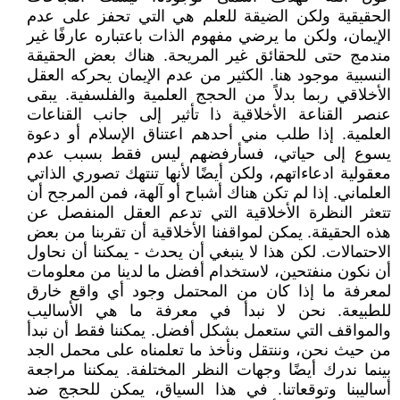
الحقيقية ولكن الضيقة للعلم هي التي تحفز على عدم
الإيمان، ولكن ما يرضي مفهوم الذات باعتباره عارفًا غير
مندمج حتى للحقائق غير المريحة. هناك بعض الحقيقة
النسبية موجود هنا. الكثير من عدم الإيمان يحركه العقل
الأخلاقي ربما بدلاً من الحجج العلمية والفلسفية. يبقى
عنصر القناعة الأخلاقية ذا تأثير إلى جانب القناعات
العلمية. إذا طلب مني أحدهم اعتناق الإسلام أو دعوة
يسوع إلى حياتي، فسأرفضهم ليس فقط بسبب عدم
معقولية ادعاءاتهم، ولكن أيضًا لأنها تنتهك تصوري الذاتي
العلماني. إذا لم تكن هناك أشباح أو آلهة، فمن المرجح أن
تتعثر النظرة الأخلاقية التي تدعم العقل المنفصل عن
هذه الحقيقة. يمكن لمواقفنا الأخلاقية أن تقربنا من بعض
الاحتمالات. لكن هذا لا ينبغي أن يحدث - يمكننا أن نحاول
أن نكون منفتحين، لاستخدام أفضل ما لدينا من معلومات
لمعرفة ما إذا كان من المحتمل وجود أي واقع خارق
للطبيعة. نحن لا نبدأ في معرفة ما هي الأساليب
والمواقف التي ستعمل بشكل أفضل. يمكننا فقط أن نبدأ
من حيث نحن، وننتقل ونأخذ ما تعلمناه على محمل الجد
بينما ندرك أيضًا وجهات النظر المختلفة. يمكننا مراجعة
أساليبنا وتوقعاتنا. في هذا السياق، يمكن للحجج ضد