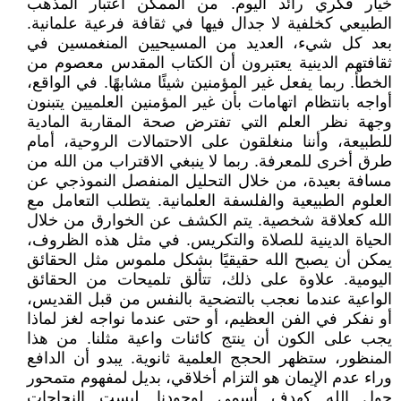
خيار فكري رائد اليوم. من الممكن اعتبار المذهب
الطبيعي كخلفية لا جدال فيها في ثقافة فرعية علمانية.
بعد كل شيء، العديد من المسيحيين المنغمسين في
ثقافتهم الدينية يعتبرون أن الكتاب المقدس معصوم من
الخطأ. ربما يفعل غير المؤمنين شيئًا مشابهًا. في الواقع،
أواجه بانتظام اتهامات بأن غير المؤمنين العلميين يتبنون
وجهة نظر العلم التي تفترض صحة المقاربة المادية
للطبيعة، وأننا منغلقون على الاحتمالات الروحية، أمام
طرق أخرى للمعرفة. ربما لا ينبغي الاقتراب من الله من
مسافة بعيدة، من خلال التحليل المنفصل النموذجي عن
العلوم الطبيعية والفلسفة العلمانية. يتطلب التعامل مع
الله كعلاقة شخصية. يتم الكشف عن الخوارق من خلال
الحياة الدينية للصلاة والتكريس. في مثل هذه الظروف،
يمكن أن يصبح الله حقيقيًا بشكل ملموس مثل الحقائق
اليومية. علاوة على ذلك، تتألق تلميحات من الحقائق
الواعية عندما نعجب بالتضحية بالنفس من قبل القديس،
أو نفكر في الفن العظيم، أو حتى عندما نواجه لغز لماذا
يجب على الكون أن ينتج كائنات واعية مثلنا. من هذا
المنظور، ستظهر الحجج العلمية ثانوية. يبدو أن الدافع
وراء عدم الإيمان هو التزام أخلاقي، بديل لمفهوم متمحور
حول الله كهدف أسمى لوجودنا. ليست النجاحات