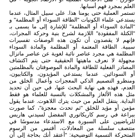
العلم بمجرد فهم أسبابها.
تستمر العملية حتى يومنا هذا. على سبيل المثال، عندما
يستدعي علماء الكونيات "الطاقة السوداء أو المظلمة" و
"المادة السوداء أو المظلمة" للإشارة إلى ما يسمى بـ
"الكتلة المفقودة" اللازمة لشرح بنية وحركة المجرات،
فإنهم لا يقصدون أن تكون هذه الوصفات تفسيرات
سببية. الطاقة المعتمة أو المظلمة والمادة السوداء
المظلمة هي مجرد عناصر نائبة لغوية عن عناصر ماتزال
مجهولة لا نعرف ماهيتها الحقيقية حتى يتم اكتشاف
المصادر الفعلية للطاقة والمادة الموصوفتان بالمظلمتين
أو السودائين. عندما يستدعي المؤيدون، والكتابيون،
ومنظرو التصميم الذكي المعجزات وأعمال الخلق من
العدم، فهذه هي نهاية البحث عنها، في حين أن تحديد
مثل هذه الألغاز والمشكلات بالنسبة للعلماء هو فقط
البداية. ينتقل العلم من حيث يترك اللاهوت. عندما يقول
مؤمن أو مؤيد للخلق "ثم تحدث معجزة"، كما صورت
ببراعة في رسم كاريكاتوري المفضل لسيدني هاريس
للرياضيين على السبورة مع الاستدعاء مدسوسًا في
منتصف سلسلة من المعادلات، أقتبس من الرسوم
المتحركة التسمية التوضيحية: "أعتقد أنك بحاجة إلى أن