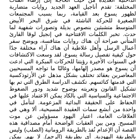
الداخلية العديدة من حيث الحاجة إلى إرضاء الفئات
المختلفة: تقدم أناجيل العهد الجديد روايات متضاربة
لظهور يسوع بعد القيامة، ربما بسبب المجتمعات
الصغيرة للحركة الناشئة في شرق البحر الأبيض
المتوسط متشبثين بنصوص بديلة وتصورات شفهية لما
حدث. تخبر الكلمات الافتتاحية في إنجيل لوقا القارئ
المتأني صراحة أن هناك روايات متنافسة، ويوضح سفر
أعمال الرسل وأهل غلاطية أن هناك آراء مختلفة جدًا
حول كيفية تفصيل رسالة يسوع. لقد وسعت الاكتشافات
في السنوات الأخيرة رؤيتنا للحركات المبكرة التي ادعت
أن يسوع هو مصدر إلهامها، وغالبًا ما تواجه المسيحيين
المعاصرين بعقائد تختلف بشكل مذهل عن الأرثوذكسية
التي قدمتها كنائسهم. تكشف الدراسة الطرق التي تم بها
تشكيل القانون وتعريته بوضوح شديد ودور الضغوط
الاجتماعية والسياسية التي بالكاد يمكن الاعتماد عليها في
الحفاظ على الحقيقة البدائية المزعومة. لنتأمل في
واحدة من أبشع سمات العقيدة المسيحية، ألا وهي في
العلاقات العامة، اعتبار اليهود مسؤولين عن موت
المسيح. ومن بين العقبات الواضحة أمام مصداقية هذه
القصة أن الإعدام نُفذ بالطريقة الرومانية (الصلب) وليس
بالطريقة اليهودية. أي بطريقة (الرجم). لا يهم. يمكن