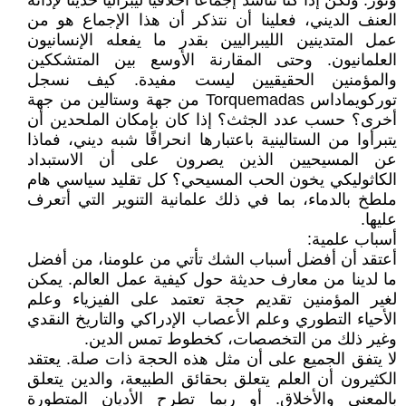
ونور. ولكن إذا كنا نناشد إجماعًا أخلاقيًا ليبراليًا حديثًا لإدانة
العنف الديني، فعلينا أن نتذكر أن هذا الإجماع هو من
عمل المتدينين الليبراليين بقدر ما يفعله الإنسانيون
العلمانيون. وحتى المقارنة الأوسع بين المتشككين
والمؤمنين الحقيقيين ليست مفيدة. كيف نسجل
توركويماداس Torquemadas من جهة وستالين من جهة
أخرى؟ حسب عدد الجثث؟ إذا كان بإمكان الملحدين أن
يتبرأوا من الستالينية باعتبارها انحرافًا شبه ديني، فماذا
عن المسيحيين الذين يصرون على أن الاستبداد
الكاثوليكي يخون الحب المسيحي؟ كل تقليد سياسي هام
ملطخ بالدماء، بما في ذلك علمانية التنوير التي أتعرف
عليها.
أسباب علمية:
أعتقد أن أفضل أسباب الشك تأتي من علومنا، من أفضل
ما لدينا من معارف حديثة حول كيفية عمل العالم. يمكن
لغير المؤمنين تقديم حجة تعتمد على الفيزياء وعلم
الأحياء التطوري وعلم الأعصاب الإدراكي والتاريخ النقدي
وغير ذلك من التخصصات، كخطوط تمس الدين.
لا يتفق الجميع على أن مثل هذه الحجة ذات صلة. يعتقد
الكثيرون أن العلم يتعلق بحقائق الطبيعة، والدين يتعلق
بالمعنى والأخلاق. أو ربما تطرح الأديان المتطورة