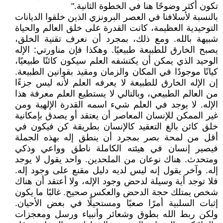
تكون أكثر وضوحًا هنا في الخطوة الثانية."
بالنسبة لأسلافنا في العصر البرونزي الذين خلقوا الديانات
التوحيدية العظيمة، كانت القدرة على خلق العالم والحياة
شبيهة بالله. ومع ذلك، بمجرد أن نعرف تقنية الخلق،
يصبح الخارق للطبيعة طبيعيًا. وهكذا فإن مناورتي: الإله
الوحيد الذي يمكن أن يكتشفه العلم سيكون كائنًا طبيعيًا،
كيانًا موجودًا في المكان والزمان ومقيد بقوانين الطبيعة.
إن الإله الخارق للطبيعة لا يعرفه العلم لأنه ليس جزءًا
من العالم الطبيعي، وبالتالي لا يستطيع العلم معرفة هذا
الإله. لا يوجد في العلم شيء اسمه القدرة الإلهية ومن
غير الممكن للإنسان المعاصر أن يعتقد أو يصدق بإمكانية
خلق كائن بالغ التعقيد كالإنسان بطريقة كن فيكون في
أقل من لمحة بصر بمجرد أن ينطق إله بهذه الجملة
فيصير إنسان في هيئته الكاملة ناطق وواعي وذكي
ومتحدث. هناك نوعان من الملحدين. واحد يقول لا يوجد
إله. وآخر يقول إنه ليس لديه دليل مقنع على وجود إله.
فلا توجد أية وسيلة لدحض وجود الإله، ولا أعتقد أن هناك
شخص يمتلك حجة الدحض والعكس صحيح. غالبًا ما يكون
إثبات السلبية أمرًا صعبًا ومستحيلًا في بعض الأحيان.
ولكن ربط الله بطوق وشعائر وأنبياء ورسل ومعجزات