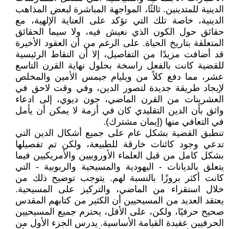
الدينية للمتدينين. ثالثًا، المواجهة المباشرة لبعض المذاهب
الدينية، خاصة تلك التي تؤكد على العناية الإلهية، مع
حقائق حول الكون الذي نعيش فيه، ولا سيما الحقائق
المتعلقة بتاريخ الحياة. على الرغم من أن العقود الأخيرة
قد أضافت مزيدًا من التفاصيل، إلا أن النقاط الرئيسية
للقضية كانت بالفعل راسخة بحلول نهاية القرن التاسع
عشر، مما دفع كلاً من ويليام جيمس الأمين والمخلص
لإيجاد طريقة جديدة لتصور الدين، وفي وقت لاحق في
العشرينات من القرن الماضي، جون ديوي، إلى ادعاء
واثق بأن الدين التقليدي كان في أزمة لا يمكن أن يأمل
في التعافي منها (إيمان مشترك).
تنطبق القضية بشكل عام على جميع أشكال الدين التي
تدعي وجود كائنات خارقة للطبيعة، ولكن تم تفصيلها
بشكل كامل من قبل العلماء الأوروبيين والأمريكيين فيما
يتعلق بالديانات - اليهودية والمسيحية والربوبية - التي
كانت أكثر بروزًا بالنسبة لهم. يتوجب توضيح ذلك من
خلال استقراء من الماضي، والتركيز على المسيحية.
يعتقد العديد من المسيحيين أن الكثير من كتابهم المقدس
صحيح حرفيًا، ولكن، على الأقل، يحترم جميع المسيحيين
الحرفيين عقيدة القيامة الأساسية. يدرس الجزء الأول من