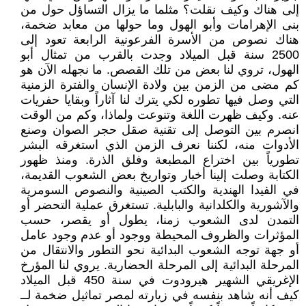
إلى هناك وكيف نقلت؟ مثلما ما يزال التساؤل حول من
بنى الإهرامات وأبو الهول وما حولها من معابد ضخمة،
هناك نصوص من الأسرة الفرعونية الرابعة تعود إلى
2500 سنة قبل الميلاد وجدت بالقرب من تمثال أبو
الهول، تروي لنا بعض من تلك القصص. ما نجهله الآن هو
كم مضى من الزمن بين ولادة الإنسان والفترة الزمنية
التي وصل فيها تطوره لكي يترك لنا آثاراً وبقايا حفريات
عنه. وكيف ظهرت اللغة وتنوعت ولماذا، وكم من الوقت
انصرم بين التوصل إلى تقنية صقل حجر الصوان وصنع
الأدوات منه، لكننا نعرف الزمن الذي استغرقه البشر
تطورياً بين اختراع المطبعة وفلق الذرة. ومنذ ظهور
الكتابة وصلت إلينا أخبار وتواريخ بعض الشعوب القديمة،
في الفيدا الهندية والكتب الصينية والنصوص السومرية
والآشورية والكلدانية والبابلية. تستغرق عملية التحضر أو
التمدن لدى الشعوب زمنا، يطول أو يقصر، حسب
المؤثرات والظروف المحيطة ووجود أو عدم وجود عامل
أو جهة توجه الشعوب البدائية نحو التطور والانتقال من
المرحلة البدائية إلى المرحلة الحضارية. يروي لنا المؤرخ
الإغريقي الشهير هيرودوت في سنة 450 قبل الميلاد
كيف أنه شاهد بنفسه في زيارته لمصر تماثيل ضخمة لــ