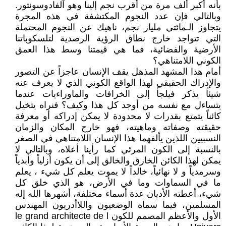
بأنه أكبر ألف مرة من أقرب نجم إلينا وهو آلفادوسونتور.
وبالتالي فإن عدد النجوم المكتشفة في هذه المجرة
يتجاوز الـمائتي مليار نجم، ناهيك عن النجوم المحتملة
التي تتواجد خارج نطاق الرؤية الرصدية لتلسكوباتنا
الأرضية والفضائية، فما هي قيمتنا وسط هذا العمق
الكوني اللامتناهي؟
أمام هذا المشهد المذهل يقف الإنسان عاجزاً عن التصور
والإدراك الحقيقي لهذا الواقع الكوني الذي لا يعرف عنه
شيئاً يذكر فيلجأ إلى الخرافات والماوراءيات عندما
يتساءل مع نفسه من أوجد كل هذا وكيف؟ فنراه يتخيل
كائناً يتمتع بقدرات لا محدودة لا يمكن إدراكه أو معرفة
حقيقته وصفاته وماهيته، فهو خارج المكان والزمان
النسبيين اللذين يألفهما هذا الإنسان اللامتناهي في الصغر
بالنسبة إلى الكون المرئي كما رأينا أعلاه، وبالتالي لا
يمكن لهذا الكائن الخارق والخالق إلى أن يكون أزلياً وأبدياً
وسرمدياً و لا نهائياً، خالداً لا يموت يعلم كل شيء ، يعلم
ما في السماوات وما في الأرض، هو الذي خلق كل
شيء، أعطته الأديان عدة أسماء مختلفة، أشهرها الله إله
المسلمين، فيما سماه الوضعيون واللاأدريون المهندس
الأول والأعظم المصمم للكون le grand architecte de l