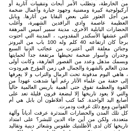
من الخارطة، وتطلب الأمر أبحاث وتنقيبات آثارية أو
آركيولوجية كبيرة ومضنية وجهود جبارة وأعمال ضخمة
من أجل العثور على بعض البقايا من آثارها. وبابل
العظيمة عاصمة وادي الرافدين الشهيرة، وأغلب
الحضارات البابلية الأخرى، مدينة سمير آميس المرهفة
التي عشقها الأسكندر المقدوني، ، المدينة التي احتوت
برجاً كان ارتفاعه 40 كلم وله 100 باب من البرونز
وجنائن معلقة التي أعتبرت من عجائب الدنيا السبع
وجدران وأسوار ضخمة تحيطها مرتفعة جداً لحمايتها
وبسمك مذهل وعدد من القصور الفارهة، وكانت أولى
مدن العالم بالشهرة والجمال في زمن المؤرخ هيرودوت
، هاهي اليوم مدفونة تحت الرمال والتراب و لا يعرفها
إلى حفنة من علماء الآثار رغم أنها شدهت عهوداً من
القوة والعظمة تفوق حتى أهمية باريس العالمية حالياً
والتي لا يعود تاريخها إلا لبضعة قرون قليلة تعد على
أصابع اليد الواحدة. كما كتب أفلاطون أن بابل هي أم
القوانين ومع ذلك غرقت ودمرت.
كل تلك المدن والحضارات المندثرة عرفت أدياناً وآلهة
متعددة، ولكن من أين جاء الدين للبشر؟ على امتداد
تاريخها كان لدى الأطلنتيك طقوس وشعائر دينية وتقاليد