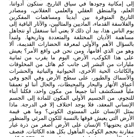
إلى إمكانية وجودها في سياق التاريخ. ستكون أدواتنا،
العلم، والمنطق العقلي والعلمي العقلاني، ومصادر
التاريخ المتوفرة بين أيدينا ومساهمات المفكرين
والفلاسفة القدماء، الماديين والمثاليين، والآثار الباقية إلى
يوم الناس هذا، بيد أن ذلك لا يعني أننا سنغفل أو نتجاهل
مساهمة الأديان المختلفة والمتعددة وتاريخها. ولنبدأ
بالسؤال الأهم والأولي لمعرفة الحضارات القديمة، ألا
وهو من الذي أقامها، ومن نحن في واقع الأمر؟ يعيش
على هذا الكوكب، الأرض، اليوم ما يقرب من ثمانية
مليارات من البشر إلى جانب كم هائل من المخلوقات
والكائنات الحية الأخرى، الحيوانية والنباتية والحشرات
والأسماك والطيور، على سطح الأرض وفي الجو وفي
أعماق الأنهار والبحار والمحيطات، والحال أننا لو تعمقنا
ملياً فسنكتشف أننا جميعاً من مكون واحد، فكلنا أبناء
للنجوم، من الجسيم الأولي المكون للمادة إلى الجسم
الإنساني المعقد، فلا يوجد اختلاف إلا في الدرجة. ماذا
يمثل الإنسان على المستوى الكوني؟ وما هي قيمة
الأرض التي يعيش فوقها بالنسبة للكون المرئي والمنظور
الذي يحتويها؟ الإنسان على الأرض أصغر من ذرة غبار
مقارنة بحجم الكوكب المأهول بكل هذه الكائنات. فنصف