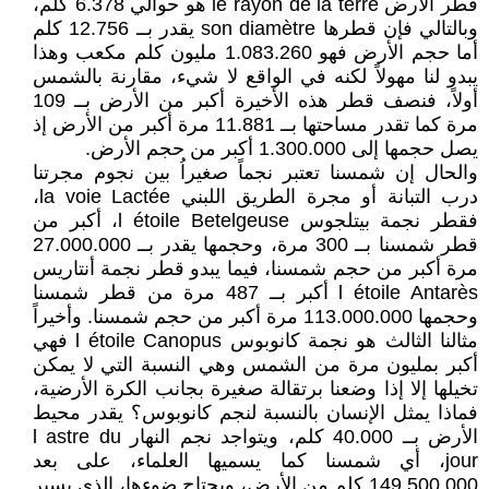
قطر الأرض le rayon de la terre هو حوالي 6.378 كلم،
وبالتالي فإن قطرها son diamètre يقدر بــ 12.756 كلم
أما حجم الأرض فهو 1.083.260 مليون كلم مكعب وهذا
يبدو لنا مهولاً لكنه في الواقع لا شيء، مقارنة بالشمس
أولاً، فنصف قطر هذه الأخيرة أكبر من الأرض بــ 109
مرة كما تقدر مساحتها بــ 11.881 مرة أكبر من الأرض إذ
يصل حجمها إلى 1.300.000 أكبر من حجم الأرض.
والحال إن شمسنا تعتبر نجماً صغيراُ بين نجوم مجرتنا
درب التبانة أو مجرة الطريق اللبني la voie Lactée،
فقطر نجمة بيتلجوس l étoile Betelgeuse، أكبر من
قطر شمسنا بــ 300 مرة، وحجمها يقدر بــ 27.000.000
مرة أكبر من حجم شمسنا، فيما يبدو قطر نجمة أنتاريس
l étoile Antarès أكبر بــ 487 مرة من قطر شمسنا
وحجمها 113.000.000 مرة أكبر من حجم شمسنا. وأخيراً
مثالنا الثالث هو نجمة كانوبوس l étoile Canopus فهي
أكبر بمليون مرة من الشمس وهي النسبة التي لا يمكن
تخيلها إلا إذا وضعنا برتقالة صغيرة بجانب الكرة الأرضية،
فماذا يمثل الإنسان بالنسبة لنجم كانوبوس؟ يقدر محيط
الأرض بــ 40.000 كلم، ويتواجد نجم النهار l astre du
jour، أي شمسنا كما يسميها العلماء، على بعد
149.500.000 كلم من الأرض، ويحتاج ضوءها، الذي يسير