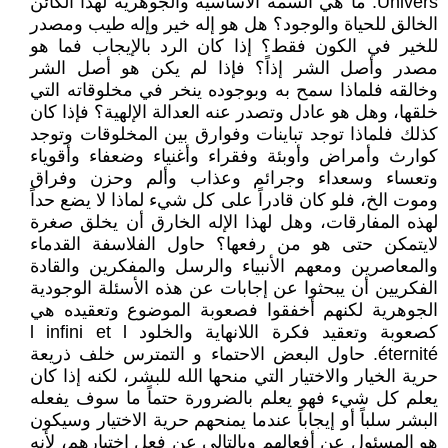
Univers. ما هي السمة الأساسية والجوهرية لهذا الكائن
الخالق للحياة والوجود؟ هل هو إله خير وإله طيب ومصدر
للخير في الكون فقط؟ إذا كان الرد بالإيجاب فما هو
مصدر وأصل الشر إذاً؟ فإذا لم يكن هو أصل الشر
وخالقه فلماذا سمح به وبوجوده ينخر في مخلوقاته التي
خلقها، وهل هو عادل وتصدر عنه العدالة الإلهية؟ فإذا كان
كذلك فلماذا توجد تباينات وفوارق بين المخلوقات وتوجد
كوارث وأمراض وأوبئة وفقراء وأغنياء وضعفاء وأقوياء
وتعساء وسعداء وجرائم وعذاب وألم وحزن وفراق
وموت الخ، فلو كان قادراً على كل شيء لماذا لا يضع حداً
لهذه المفارقات، وهل لهذا الإله الخارق أن يخلق صغرة
لايتمكن حتى هو من رفعها؟ حاول الفلاسفة القدماء
والمعاصرين ومعهم الأنبياء والرسل والمفكرين والقادة
الفكريين أن يبحثوا عن إجابات عن هذه الأسئلة الوجودية
الجوهرية لكنهم أخفقوا فصعوبة الموضوع وتعقيده هي
كصعوبة وتعقيد فكرة اللانهاية والخلود l infini et l
éternité. حاول البعض الاحتماء و التمترس خلف ذريعة
حرية الخيار والاختيار التي منحها الله للبشر، لكنه إذا كان
يعلم كل شيء فهو يعلم بالضرورة حتماً ما سوف يفعله
البشر سلباً أو إيجاباً عندما يمنحهم حرية الاختيار وسيكون
هو المسئول عن أفعالهم وبالتالي عن فعل اختيارهم، لأنه