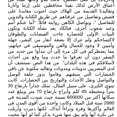
أعماق الأرض لذلك بقينا محافظين على إرثنا وآثارنا
وتقاليدنا القديمة من الهلاك حيث احتوت معابدنا على
قصص وتفاصيل من عرفناهم عن طريق الكتابة والتدوين
للتفاصيل ". ويواصل الكاهن روايته قائلاً: "أما عنكم أنتم
وعند شعوب أخرى، فبالكاد بعد نشأة الكتابة وتكون
البنيات الأولى للحضارة جاءت الفيضانات والطوفان
لاكتساحكم ولم تترك إلا بضعة أنفار من البشر، جهلة
وأميين لا وجود للجمال والفن والموسيقى في حياتهم،
مما يضطركم في كل مرة إلى أن تبدأوا من جديد من
الصفر دون أن تعرفوا ما حدث وما وقع من أحداث
لأسلافكم في هذه البلدان". من هذا النص نستشف أن
لدى المصريين تدوينات ومدونات وتقاليد مكتوبة عن باقي
الحضارات التي سبقتهم. وقاموا بدور حلقة الوصل
والتواصل ونقل الأحداث والتواريخ بين الحضارات. كانت
نينوى الكبرى، على سبيل المثال، تملك جداراً بارتفاع 30
متراً ومحيطه 45 كلم وأبراج بارتفاع 70 متر ويبلغ عدد
سكانها أكثر من 600000 نسمة حيث شيدت المدينة في
2680 سنة قبل الميلاد وكانت واحدة من أقوى المدن في
العالم وأكثرها وفرة وثراءاً آنذاك، لكنها دمرت وأزيلت
عن بكرة أيها ولم يبق منها شيء يذكر كما لو أنها محيت