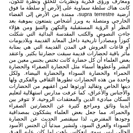
ومعارف ورؤى فكرية ونظريات للخلق ونظرة للكون،
كانت هناك سلطة سماوية على اٍلأرض أو سلطة ما فوق
أرضية supra terrestre، ممتدة من الأرض إلى الفضاء
الخارجي ومتصلة به وبرز أشخاص يتمتعون بموهبة بعد
النظر أو الرؤية المستقبلية والتكهن والتنبؤ ومن هؤلاء
جاءت النصوص والكتب المقدسة البدائية التي شكلت
كنوزاً ومصادراً تاريخية داخل المعابد القديمة وبلاديومات
أو قاعات العروش في المدن القديمة التي هي بمثابة
مآثر باقية لحضارات قديمة سبقت حضارتنا بكثير. واعتقد
بعض العلماء أن كل حضارة كانت تختص بجنس معين من
البشر وأعطوها أسماء مثل الحضارة الصفراء والحضارة
الحمراء والحضارة السوداء والحضارة البيضاء. ولكل
واحدة من هذه الحضارات تطورها الثقافي والفكري ولها
دينها الخاص وتقاليد أورثوها لمن أعقبهم من الحضارات
والأجناس والأعراق، كما عرفت مدارس استهلالية لتعليم
السكان مباديء الدين والمعتقدات الروحية. لا تتوفر بين
أيدينا وثائق ومراجع كثيرة عن الحضارتين الصفراء
والحمراء، مما جعل بعض العلماء يشككون بمصداقية
وجودها المفترض، لذا سيقتصر الحديث عن الحضارة
السوداء والعرق السود، ولنشير مبدئياً أن الجنس الأسود
الحالي ليس سوى انعكاس باهت لما كان عليه العرق