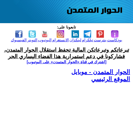
تابعونا على:
بودكاست
بنترست
تيلكرام
لينكدإن
الانستغرام
اليوتيوب
التويتر
الفيسبوك
تبرعاتكم وتبرعاتكن المالية تحفظ استقلال الحوار المتمدن،
فشاركونا في دعم استمرارية هذا الفضاء اليساري الحر
[اشترك في قناة ‫«الحوار المتمدن» على اليوتيوب]
الحوار المتمدن - موبايل
الموقع الرئيسي