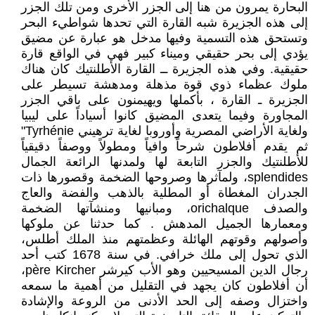
البحارة يمرون من هنا إلى الجزر الأخرى ومن تلك الجزر
إلى هذه الجزيرة شبه القارة التي تحدها شواطيء البحر
وتستحق هذه التسمية وفيها مدخل هو عبارة عن مضيق
يؤدي إلى بحر حقيقي وميناء كبير فهي في الواقع قارة
حقيقية. وفي هذه الجزيرة ــ القارة الأطلنتيك كان هناك
ملوك عظماء ذوي قوة مذهلة ومدهشة تسيطر على
الجزيرة ـ القارة ، بأكملها ويهيمنون على باقي الجزر
المجاورة وفيما يتعدى المضيق كانوا أسياداً على ليبيا
ولغاية الأراضي المصرية وأوروبا لغاية ترهيني Tyrhénie"
ثم يقدم أفلاطون شرحاً وافياً ومطولاً ووصفاً دقيقياً
للأطلنتيك والجزر التابعة لها ولمدنها الرائعة الجمال
splendides، ولمآثرها وصروحها الضخمة وقصورها ذات
الجدران المغطاة أو المطلية بالذهب والفضة والعاج
والصدف orichalque، ومبانيها ومنشآتها الضخمة
ومعمارها الجميل المدهش . كما حدثنا عن ملوكها
وأصولهم وقوتهم الهائلة وعظمتهم منذ الملك أطلس،
الذي تحول إلى ملك خرافي. في سنة 1678 كتب أحد
رجال الدين المسيحيين وهو الأب كيرشر père Kircher،
أن أفلاطون كان يجهد في التقليل من أهمية ما سمعه
واختزال وصفه إلى الحد الأدنى من الروعة والإشادة