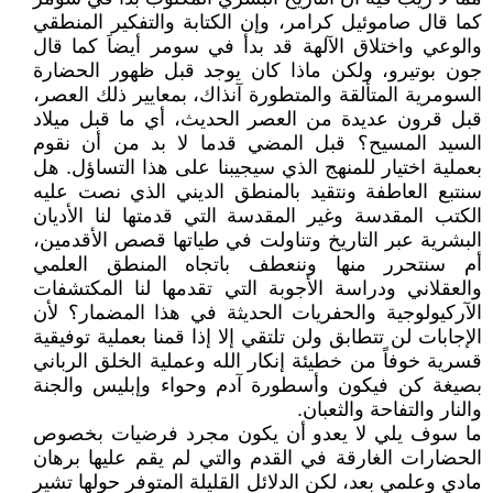
كما قال صاموئيل كرامر، وإن الكتابة والتفكير المنطقي
والوعي واختلاق الآلهة قد بدأ في سومر أيضاَ كما قال
جون بوتيرو، ولكن ماذا كان يوجد قبل ظهور الحضارة
السومرية المتألقة والمتطورة آنذاك، بمعايير ذلك العصر،
قبل قرون عديدة من العصر الحديث، أي ما قبل ميلاد
السيد المسيح؟ قبل المضي قدما لا بد من أن نقوم
بعملية اختيار للمنهج الذي سيجيبنا على هذا التساؤل. هل
سنتبع العاطفة ونتقيد بالمنطق الديني الذي نصت عليه
الكتب المقدسة وغير المقدسة التي قدمتها لنا الأديان
البشرية عبر التاريخ وتناولت في طياتها قصص الأقدمين،
أم سنتحرر منها وننعطف باتجاه المنطق العلمي
والعقلاني ودراسة الأجوبة التي تقدمها لنا المكتشفات
الآركيولوجية والحفريات الحديثة في هذا المضمار؟ لأن
الإجابات لن تتطابق ولن تلتقي إلا إذا قمنا بعملية توفيقية
قسرية خوفاً من خطيئة إنكار الله وعملية الخلق الرباني
بصيغة كن فيكون وأسطورة آدم وحواء وإبليس والجنة
والنار والتفاحة والثعبان.
ما سوف يلي لا يعدو أن يكون مجرد فرضيات بخصوص
الحضارات الغارقة في القدم والتي لم يقم عليها برهان
مادي وعلمي بعد، لكن الدلائل القليلة المتوفر حولها تشير