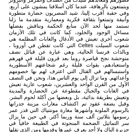
قصورهم ومعابدهم شيدت من الصدف والمرمر والبرونز
ويتمتعون بالرهافة، عندما كان أسلافنا يمشون على أربع.
وفي حقبة أقرب إلينا، شيد المصريون حضارة متطورة
وأنيقة وتمتعوا بثقافة فكرية ومعمارية متقدمة ما زلنا
نستمد منها لحد الآن منابع الحكمة ونناقش بفضلها
مساءل الوجود والخلود، كما كانت في تلك الأزمان
شعوب أخرى تعيش في الأدغال والغابات المظلمة هي
شعوب السيلت Celtes التي كانت تقطن في أوروبا ،
وبالذات فرنسا الحالية، وهي عبارة عن قبائل نصف
متوحشة نجح قياصرة روما بعد قرون قليلة في قهرهم
واستعبادهم، بقوات قليلة رغم شجاعتهم الأسطورية
واستبسالهم في القتال التي اعترف لهم بها خصومهم
وأعدائهم. وما تزال إلى يوم الناس هذا، ونحن في النصف
الأول من القرن الواحد والعشرين، شعوب عارية تعيش
في الغابات والجبال مقطوعة عن الحضارة والمدينة
وتعيش بطريقة بدائية، بل وبعضها من أكلة لحوم البشر.
وقبل بضعة عقود تم اكتشاف مغارات مزينة جدرانها
بالرسوم الملونة وأشهرها مغارة مونتنياك التي قدر عمر
رسومها بثلاثين ألف سنة وربما أكثر. في حين ما يزال
سر التماثيل الضخمة المنحوتة في الطبيعة خافياً في
جزيرة الباك ولا أحد يعرف عمرها وقدمها ومن الذي نقلها