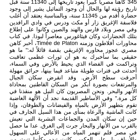
345 كاهناً مصرياً كبيراً يعود تاريخها إلى 11340 سنة قبل
تاريخ رؤيته لها والحال أن وجود التماثيل يشير إلى وجود
حضارة أقدم من 11345 سنة، وبالمناسبة يعتقد أن أغلب
فلاسفة الإغريق زار أو مكث ودرس في وادي الرافدين
وفي مصر وبلاد فارس والهند والصين وكانوا على إطلاع
بتلك الحضارات وكان فيثاغورس معاصراً لبوذا. في كتاب
محاورات أفلاطون وزمنه Timée de Platon، أخبر كاهن
مصري عجوز محاوره الإغريقي بقصة قائلاً له:" ما هو
حقيقي بما سأخبرك به هو أن ثورات عظمى تعاقبت
وتراكمت في الفضاء الذي يحيط بالأرض وفي السماء،
أحدثت في فترات طويلة متباعد فيما بينها، حرائق مهولة
أحرقت سطح الأرض. وقد انقرض سكان الجبال
والمرتفعات بصورة أبكر من السكان القاطنين بمحاذاة
الأنهر والبحر. ونحن المصريون كان النيل هو منقذنا في
كل مرة." وفي الأساطير القديمة نجد أن الآلهة الغاضبة
تقوم بتطهير الأرض بالمياه والفيضانات والطوفان، وإذا
كانت الماشية والرعاة بمنأى من هذا السيل الجارف في
حين إن سكان المدن والجماعات البشرية التي تعيش
بالقرب من الأنهار والبحار جرت إلى الغرق. عدا ما حصل
في مصر فلم تنهمر المياه من الأعالي على السهول
والأرياف بل على العكس، كانت تبدو وكأنها تنبث من