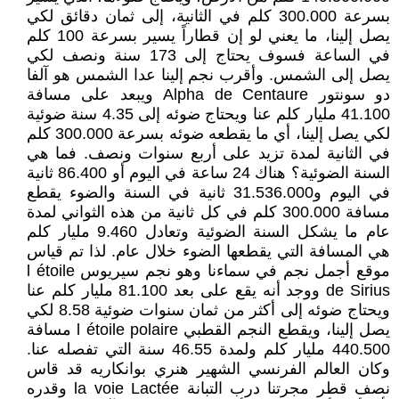
بسرعة 300.000 كلم في الثانية، إلى ثمان دقائق لكي
يصل إلينا، ما يعني لو إن قطاراً يسير بسرعة 100 كلم
في الساعة فسوف يحتاج إلى 173 سنة ونصف لكي
يصل إلى الشمس. وأقرب نجم إلينا عدا الشمس هو آلفا
دو سونتور Alpha de Centaure ويبعد على مسافة
41.100 مليار كلم عنا ويحتاج ضوئه إلى 4.35 سنة ضوئية
لكي يصل إلينا، أي ما يقطعه ضوئه بسرعة 300.000 كلم
في الثانية لمدة تزيد على أربع سنوات ونصف. فما هي
السنة الضوئية؟ هناك 24 ساعة في اليوم أو 86.400 ثانية
في اليوم و31.536.000 ثانية في السنة والضوء يقطع
مسافة 300.000 كلم في كل ثانية من هذه الثواني لمدة
عام ما يشكل السنة الضوئية وتعادل 9.460 مليار كلم
هي المسافة التي يقطعها الضوء خلال عام. لذا تم قياس
موقع أجمل نجم في سماءنا وهو نجم سيريوس l étoile
de Sirius ووجد أنه يقع على بعد 81.100 مليار كلم عنا
ويحتاج ضوئه إلى أكثر من ثمان سنوات ضوئية 8.58 لكي
يصل إلينا، ويقطع النجم القطبي l étoile polaire مسافة
440.500 مليار كلم ولمدة 46.55 سنة التي تفصله عنا.
وكان العالم الفرنسي الشهير هنري بوانكاريه قد قاس
نصف قطر مجرتنا درب التبانة la voie Lactée وقدره