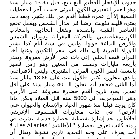
حدوث الإنفجار العظيم البغ بانغ، قبل 13.85 مليار سنة
وهو العمر التقديري للكون المرئي حسب آخر المعطيات
العلمية إلا أن عمره قطعاً أقدم من ذلك بكثير. وبعد ذلك
بفترة قليلة تكونت أرضنا في مدار الشمس وبفعل تجمع
العناصر الثقيلة والصلدة وبفعل الجاذبية والتجاذب
الكهرومغناطيسي والحركة المغزلية ودوران الشمس
والأرض البدائية حولها، وليس في ستة أيام كما تشير
التوراة العبرية إلى ذلك في سفر التكوين وعنها أخذ
القرآن قصة الخلق. إذن بات عمر الأرض معروفا ويقدر
بأربعة مليارات ونصف من السنين وهو زمن قصير
بالنسبة لعمر الكون المرئي التقديري وليس الافتراضي
والذي يتجاوزه بكثير، فالأول ثبت على 13.85 مليار سنة
أما الثاني فيعتقد أنه يتجاوز الــ 40 مليار سنة على أقل
تقدير. يعود تاريخ أقدم حضارة معروفة على الأرض،
وهي السومرية، إلى 5000 سنة قبل الميلاد ولكن ماذا
كان يوجد قبلها منذ ظهور الحياة والإنسان والحيوان على
الأرض؟ في كتاب محاورات الفيلسوف الإغريقي
أفلاطون نجد إشارة تفصيلية لحضارة قديمة اندثرت في
زمنه كانت تعرف بحضارة " الأطلنتيك" Les Atlantes، لا
أحد يعرف على وجه التحديد تاريخ نشؤها ويقال أن