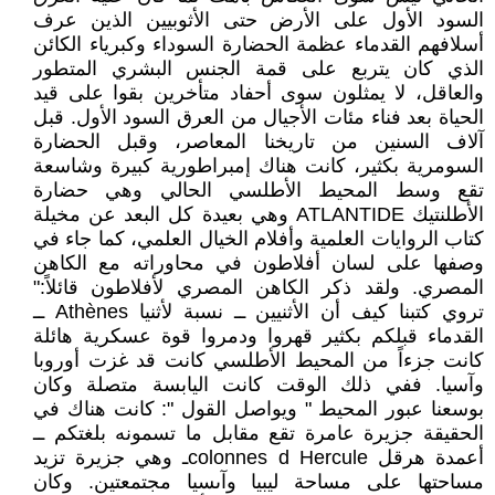
السود الأول على الأرض حتى الأثوبيين الذين عرف
أسلافهم القدماء عظمة الحضارة السوداء وكبرياء الكائن
الذي كان يتربع على قمة الجنس البشري المتطور
والعاقل، لا يمثلون سوى أحفاد متأخرين بقوا على قيد
الحياة بعد فناء مئات الأجيال من العرق السود الأول. قبل
آلاف السنين من تاريخنا المعاصر، وقبل الحضارة
السومرية بكثير، كانت هناك إمبراطورية كبيرة وشاسعة
تقع وسط المحيط الأطلسي الحالي وهي حضارة
الأطلنتيك ATLANTIDE وهي بعيدة كل البعد عن مخيلة
كتاب الروايات العلمية وأفلام الخيال العلمي، كما جاء في
وصفها على لسان أفلاطون في محاوراته مع الكاهن
المصري. ولقد ذكر الكاهن المصري لأفلاطون قائلاً:"
تروي كتبنا كيف أن الأثنيين ــ نسبة لأثنيا Athènes ــ
القدماء قبلكم بكثير قهروا ودمروا قوة عسكرية هائلة
كانت جزءاً من المحيط الأطلسي كانت قد غزت أوروبا
وآسيا. ففي ذلك الوقت كانت اليابسة متصلة وكان
بوسعنا عبور المحيط " ويواصل القول ": كانت هناك في
الحقيقة جزيرة عامرة تقع مقابل ما تسمونه بلغتكم ــ
أعمدة هرقل colonnes d Herculeـ وهي جزيرة تزيد
مساحتها على مساحة ليبيا وآىسيا مجتمعتين. وكان