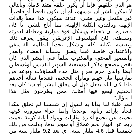
هو الذي خلقهم. فإما أن يكون خلقه متقناً كاملاً، وبالتالي
لا يمكن للشر أن يمسهم، أو أن يكون ناقصاً أو قاصراً،
غير مكتمل وغير متقن، عندئذ سيكون هذا مساً بالذات
الإلهية وبالقدرة الكلية الإلهية، مما أتاح للشر، أياً كان
مصدره، أن يتحداه ويشكل قوة موازية ومعادلة لقدرته
وسلطته. كان ألفيلسوف الإغريقي أبيقور يعرف ذلك
ويعيشه بكيانه كله ويشكل تحدياً لنظامه الفلسفي
والاعتقادي خاصة فيما يتعلق بمسألة القضاء والقدر
والمصير المحتوم والمكتوب سلفاً على البشر الذي كان
يقض مضجع مفكر المسيحية الشهير القديس أوغسطين
أيضاً والذي حرم طرح مثل هذه التساؤلات وتوعد من
يمارسها بنار جهنم ومأواه الجحيم، فعندما سأله أحدهم
ماذا كان الله يفعل قبل أن يخلق البشر أجاب" كان يعد
الجحيم ليضع فيها أمثالك ممن يطرحون مثل هذا
السؤال".
لنعد قليلا لما بدأنا به لنقول إن شمسنا لم تخلق هكذا
فجأة بإرادة ربانية لوحدها وإنما جراء سيرورة كونية
نجمت عن تجمع أغبرة وغازات ومواد أولية كونية نجمت
ربما عن انهيار نجم عملاق أو سوبر نوفا، وولدت من ذلك
شمسنا قبل 4.6 مليار سنة، أي بعد 9.2 مليار سنة من