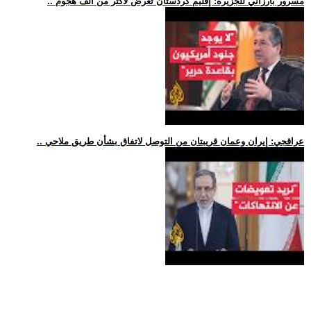
.. مسرور بارزاني للجزيرة: إقليم كردستان تعرض لأكثر من ألف هجوم
.. عراقجي: إيران وعمان قريبتان من التوصل لاتفاق بشأن طريق ملاحي