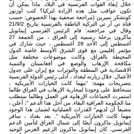
خلال إبقاء القوات الفرنسية في البلاد. ماذا يمكن أن
تكون عواقب مثل هذه الإرادة لتركيا؟ كتب أوزنور
كوتشكر سيرين (مراجعة صحفية بهذا الخصوص: حسب
قناة تي آر تي التركية الناطقة بالفرنسية بتاريخ 21/9/2
وقال في مراجعته: قام الرئيس الفرنسي إيمانويل
ماكرون برحلة رسمية إلى العراق ، من الجمعة 27
أغسطس إلى الأحد 29 أغسطس ، حيث شارك في
مؤتمر إقليمي مع قوى الشرق الأوسط خاصة الدول
المحيطة بالعراق. وكانت موضوعات مختلفة مثل
مكافحة الإرهاب والوضع في أفغانستان والتنمية
الاقتصادية في المنطقة والتوترات مع إيران على جدول
الأعمال. خلال زيارته لبغداد ، أدلى رئيس الدولة الفرنسية
بتصريحات مهمة: "مهما كانت الخيارات الأمريكية ،
سنحافظ على وجودنا لمحاربة الإرهاب في العراق طالما
استمرت الجماعات الإرهابية في العمل وطالما ستطلب
منا الحكومة العراقية البقاء. من أجل هذا الدعم "، أعلن ،
مضيفاً أن لديهم" القدرات العملياتية لضمان هذا الوجود
مهما كانت الخيارات الأمريكية ". بعد بغداد ، سافر
إيمانويل ماكرون أيضًا إلى شمال العراق لتأمين الدعم
الفرنسي. كان إيمانويل ماكرون الزعيم الغربي الوحيد