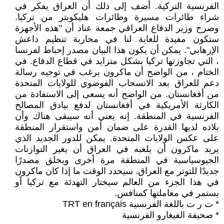
الفرنسية التركية. أضف إلى ذلك أن العراق يفكر في
شراء طائرات مسيرة وطائرات هليكوبتر من تركيا.
وصرح وزير الدفاع العراقي جمعة عناد أن "هذه الأجهزة
ستكون مفيدة للغاية لنا في محاربة تنظيم داعش
الإرهابي". يمكن أن يكون هذا البيان مصدر إحباط لفرنسا
، التي تجاوزتها تركيا بشكل متزايد في قطاع الدفاع. في
الختام ، من الواضح أن ماكرون يرغب في توجيه رسالة
دعم للعراق بعد الانسحاب الفوضوي للولايات المتحدة
من أفغانستان. من الواضح أنه يسعى إلى الاستفادة من
الكارثة الأمريكية في أفغانستان لدفع بيادق المصالح
الفرنسية في المنطقة. إنه يعني أنه سيبقى هناك وأن
بلاده لديها القدرة على ضمان أمن واستقرار المنطقة
على عكس الولايات المتحدة. يمكن للدور الجديد الذي
يريد ماكرون أن يلعبه في العراق أن يغير التوازنات
الجيوسياسية في المنطقة مرة أخرى ويخلق مصدرًا
جديدًا للتوتر مع العراق. سيحدد الوقت ما إذا كان ماكرون
في هذا الجزء من العالم سيختار التهدئة مع تركيا أو
يستمر في معاملتها كمنافس.
* ت ر ت باللغة الفرنسية TRT en français
* صحيفة الفيغارو الفرنسية