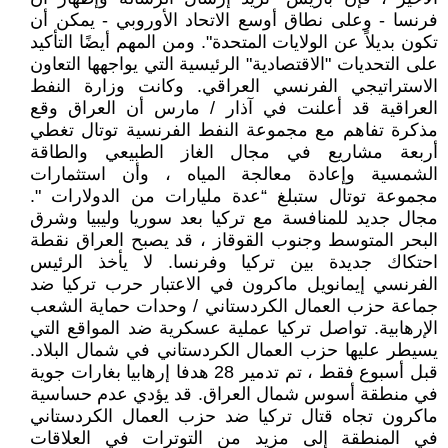
فرنسا - وعلى نطاق أوسع الاتحاد الأوروبي - يمكن أن
تكون بديلاً عن الولايات المتحدة". ومن المهم أيضًا التأكيد
على التحديات "الاقتصادية" الرئيسية التي يواجهها التعاون
الاستراتيجي الفرنسي العراقي. وكانت وزارة النفط
العراقية قد أعلنت في آذار / مارس أن العراق وقع
مذكرة تفاهم مع مجموعة النفط الفرنسية توتال تغطي
أربعة مشاريع في مجال الغاز الطبيعي والطاقة
الشمسية وإعادة معالجة المياه ، وأن استثمارات
مجموعة توتال ستبلغ “عدة مليارات من الدولارات ".
مجال جديد للمنافسة مع تركيا بعد سوريا وليبيا وشرق
البحر المتوسط وجنوب القوقاز ، قد يصبح العراق نقطة
احتكاك جديدة بين تركيا وفرنسا. لا يأخذ الرئيس
الفرنسي إيمانويل ماكرون في الاعتبار حرب تركيا ضد
جماعة حزب العمال الكردستاني / وحدات حماية الشعب
الإرهابية. تواصل تركيا عملية عسكرية ضد المواقع التي
يسيطر عليها حزب العمال الكردستاني في شمال البلاد.
قبل أسبوع فقط ، تم تدمير 28 هدفا إرهابيا بغارات جوية
في منطقة أسوس شمال العراق. قد يؤدي عدم حساسية
ماكرون تجاه قتال تركيا ضد حزب العمال الكردستاني
في المنطقة إلى مزيد من التوترات في العلاقات