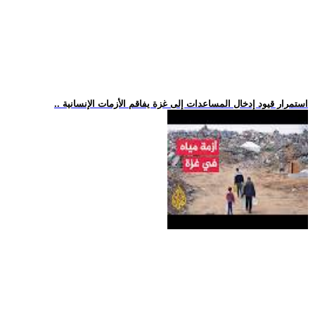
.. استمرار قيود إدخال المساعدات إلى غزة يفاقم الأزمات الإنسانية