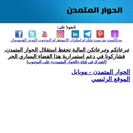
تابعونا على:
بودكاست
بنترست
تيلكرام
لينكدإن
الانستغرام
اليوتيوب
التويتر
الفيسبوك
تبرعاتكم وتبرعاتكن المالية تحفظ استقلال الحوار المتمدن،
فشاركونا في دعم استمرارية هذا الفضاء اليساري الحر
[اشترك في قناة ‫«الحوار المتمدن» على اليوتيوب]
الحوار المتمدن - موبايل
الموقع الرئيسي