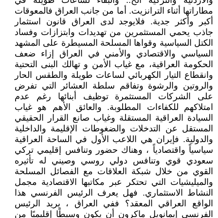
والأردنية والتركية الخ.. والبقاء لساعات طويلة في
مطاراتها أثناء الترانزيت. أما من جانب العراق فالمعوقات
أكبر وأكثر جدية. فلايوجد لدى العراق قانون استثمار
جاذب يحمي المستثمرين من تهديدات وابتزازات وفساد
الكتل السياسية وقواها المسلحة المسيطرة على المشهد
السياسي والاقتصادي والأمني في العراق إزاء ضعف
الحكومة العراقية، مع غياب الأمن و تهالك البنى التحتية
وانقطاع التيار الكهربائي لساعات طويلة والطقس الحار
والروتين والرشوة وتفاقم سلطة العشائر التي تفرض
على الشركات المستثمرة توظيف أبنائها رغم عدم
امتلاكهم للكفاءات المطلوبة. والعائق الأهم هو غياب
السيادة العراقية المستقلة وغياب صانع القرار الحقيقي
المستقل عن التدخلات والضغوطات الإقليمة والداخلية
والدولية. فإيران هي اللاعب الأول في الساحة العراقية
سياسياً واقتصادياً ، وهناك حضور وتنافس إقليمي تركي
سعودي قوي وتنافس دولي روسي وصيني له تأثيره
القوي من خلال شبكة العلاقات مع الفصائل المسلحة
والميليشيات التي تحتكر عبر مكاتبها الاقتصادية مجمل
النشاط الاستثماري. فهل يعرف الرئيس الفرنسي هذا
الواقع العراقي المعقد؟ ففي العراق ، يريد الرئيس
الفرنسي إيمانويل ماكرون أن يكون وسيطًا إقليميًا من