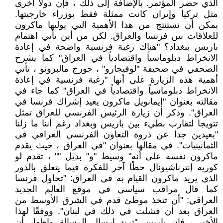
الذي حضر المؤتمر. بالإضافة إلى ذلك ، فإن دولًا أخرى
مثل تركيا وإيران كانت ممثلة فقط بوزراء خارجيتها.
يمكن أن نستنتج من هذا الأهمية التي يوليها ماكرون
للعلاقات بين فرنسا والعراق. لكن من أين يأتي اهتمام
باريس ببغداد؟ "هناك رغبة فرنسية واضحة في إعادة
الانخراط دبلوماسياً واقتصادياً في العراق" كما يشرح
الصحفي في صحيفة "لوفيجارو" ، جورج مالبرونو ، تأتي
أهمية هذه الزيارة على أنها "رغبة فرنسية في إعادة
الانخراط دبلوماسياً واقتصادياً في العراق" كما جاء في
مقالته بعنوان "إيمانويل ماكرون يعيد إشراك فرنسا في
العراق". وذكر أن زيارة الرئيس الفرنسي للعراق تمثل
تتويجا لتقارب بطيء بين باريس وبغداد رغم أننا ما زلنا
"بعيدين جدا عن ذروة التعاون الفرنسي العراقي في
الثمانينيات". في مقالها بعنوان "في العراق ، حيث يقدم
ماكرون نفسه على أنه" وسيط "و" بديل "" ، تقدم لو
كوريه إنترناشيونال خطًا آخر للفكرة فيما يتعلق بالدور
الذي يريد ماكرون القيام به في العراق: "تحاول فرنسا
كما قال مراقب سياسي في موقع العالم الجديد
العراقي: "أن تتخذ موطئ قدم في الشرق الأوسط من
العراق بعد أن فشلت في ذلك في لبنان". ووفقًا لهذا
الأخير ، فإن باريس "تريد إرسال الرسالة وإظهار أن