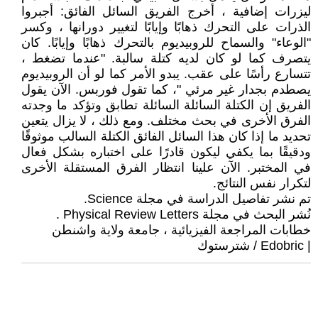
ليزرات إضافية ، أخرج الفريق السائل الفائق: أجبروا
الذرات على التحرك ذهابًا وإيابًا لتغيير دورانها ، وكسر
"الوعاء" والسماح للروبيديوم بالتحرك ذهابًا وإيابًا. كان
يتصرف كما لو كان لديه كتلة سالبة. "عندما تضغط ،
تتسارع رأسًا على عقب. يبدو الأمر كما لو أن الروبيديوم
يصطدم بجدار غير مرئي "، كما تقول فوربس. الآن يقول
الفريق إن الكتلة السائلة السائلة تطابق وتؤكد ما وجدته
الفرق الأخرى في بحث مختلف. ومع ذلك ، لا يزال يتعين
تحديد ما إذا كان هذا السائل الفائق الكتلة السالب موثوقًا
ودقيقًا بما يكفي ليكون قادرًا على اختباره بشكل فعال
في المختبر. الآن علينا انتظار الفرق المستقلة الأخرى
لتكرار نفس النتائج.
تم نشر تفاصيل الدراسة في مجلة Science.
نُشر البحث في مجلة Physical Review Letters .
خطابات المراجعة الفيزيائية ، جامعة ولاية واشنطن
| Edobric / شترستوك