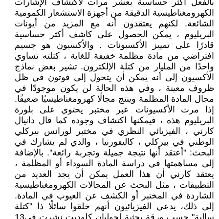
بالفعل أكثر حساسية بعشر مرات لاكتشاف الإشارات
الكهرومغناطيسية الدقيقة من أجهزة الاستشعار الكمومية
الشائعة. لكنهم يعتقدون أنه مع المزيد من أيونات
البريليوم ، يمكن الحصول على كاشف أكثر حساسية
قادرًا على تمييز الأكسيونات . والأكسيون هو جسيم
افتراضي من مادة مظلمة خفيفة للغاية ، كتلته تساوي
واحدًا من المليار من كتلة الإلكترون. تشير بعض نماذج
الأكسيون إلى أنه يمكن أن يتحول إلى فوتون في ظل
ظروف معينة ، وفي هذه الحالة لن يكون موجودًا في
مجال المادة المظلمة وينتج مجالًا كهرومغناطيسيًا ضعيفًا.
إذا مرت الأكسيونات عبر مختبر يحتوي على بلورة
البريليوم هذه ، فيمكنها اكتشاف وجوده كما قال دانيال
كارني ، الفيزيائي النظري في مختبر لورانس بيركلي
الوطني في بيركلي ، كاليفورنيا ، والذي لم يشارك في
البحث: "أعتقد أنها نتيجة جميلة وتجربة رائعة". بالإضافة
إلى مساهمتها في دراسة المادة السوداء أو المظلمة ،
يعتقد كارني أن هذا العمل يمكن أن يجد العديد من
التطبيقات ، مثل البحث عن المجالات الكهرومغناطيسية
الشاردة في المختبر أو الكشف عن العيوب في المادة.
إلى ذلك، يدعي الفيزيائيون أنهم خلقوا سائلًا ذا "كتلة
سالبة" حسب ورقة بحثية لجوليان كلوديت نشرت في13