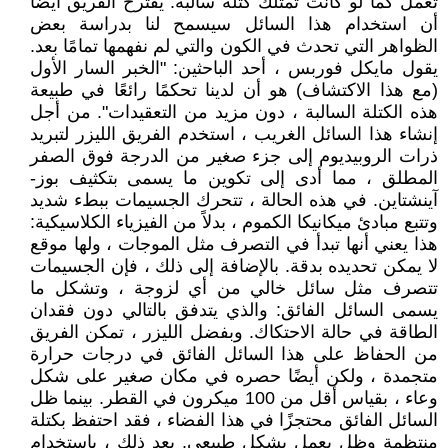
تعمل كما لو كانت تمتلك كتلة سالبة. يقترح الفريق أيضًا
أن استخدام هذا السائل سيسمح لنا بدراسة بعض
الظواهر التي تحدث في الكون والتي لم نفهمها تمامًا بعد.
يقول مايكل فوربس ، أحد الباحثين: "الخبر السار الأول
(مع هذا الاكتشاف) هو أن لدينا تحكمًا رائعًا في طبيعة
هذه الكتلة السالبة ، دون مزيد من التعقيدات". من أجل
إنشاء هذا السائل الغريب ، استخدم الفريق الليزر لتبريد
ذرات الروبيديوم إلى جزء صغير من الدرجة فوق الصفر
المطلق ، مما أدى إلى تكوين ما يسمى بتكثيف بوز-
آينشتاين. في هذه الحالة ، تتحرك الجسيمات ببطء شديد
وتتبع مبادئ ميكانيكا الكموم ، بدلاً من الفيزياء الكلاسيكية:
هذا يعني أنها تبدأ في التصرف مثل الموجات ، ولها موقع
لا يمكن تحديده بدقة. بالإضافة إلى ذلك ، فإن الجسيمات
تتصرف مثل سائل خالي من أي لزوجة ، وتشكل ما
يسمى السائل الفائق: والذي يتدفق بالتالي دون فقدان
الطاقة في حالة الاحتكاك. وبفضل الليزر ، تمكن الفريق
من الحفاظ على هذا السائل الفائق في درجات حرارة
متجمدة ، ولكن أيضًا حصره في مكان صغير على شكل
وعاء ، بقياس أقل من 100 ميكرون في القطر. بينما ظل
السائل الفائق محتجزًا في هذا الفضاء ، فقد احتفظ بكتلة
منتظمة وظل يعمل بشكل طبيعي. بعد ذلك ، باستخدام