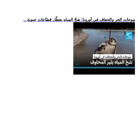
.. موجات الحر والجفاف في أوروبا: شحّ المياه يعطّل قطاعات حيوية