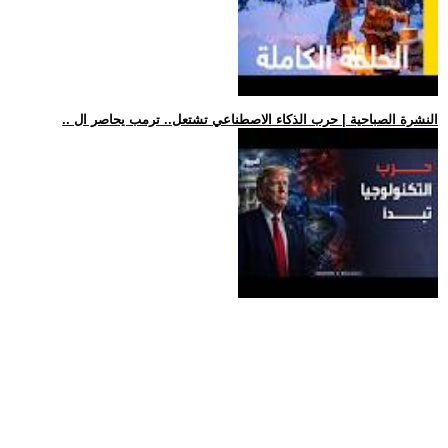
.. النشرة الصباحية | حرب الذكاء الاصطناعي تشتعل.. ترمب يحاصر ال