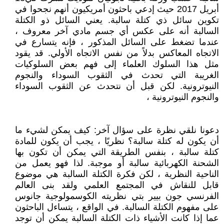
أبريل 2017 حيث إدعي باحثون أمريكيون أنهم نجحوا في
تكوين سائل ذي كتلة سالبة. يعني السائل ذو الكتلة
السالبة أنه على عكس أي جسم مادي آخر معروف ،
عندما تضغط على السائل المذكور ، فإنه يتسارع في
الاتجاه المعاكس بدلاً من نفس الاتجاه الأولي. قد يقود
مثل هذا السلوك العلماء إلى فهم بعض السلوكيات
الغريبة التي تحدث في الثقوب السوداء والنجوم
النيوترونية. لكن قبل أن نتحدث عن الثقوب السوداء
والنجوم النيوترونية ،
دعونا نلقي نظرة على سؤال آخر: كيف يمكن لشيء ما
أن يكون له كتلة سالبة؟ نظريًا ، يجب أن يكون للمادة
كتلة سالبة ، بنفس الطريقة التي يمكن أن تكون بها
الشحنة الكهربائية سالبة أو موجبة. لذا فهو يعمل من
الناحية النظرية ، لكن فكرة الكتلة السالبة هي موضوع
قابل للنقاش في المجتمع العلمي ولقد بنى العالم
الفرنسي جون بيير بتي نظريته الكوسمولوجية جانوس
على مفهوم الكتلة السالبة. في الواقع ، يتساءل الباحثون
عما إذا كانت الأشياء ذات الكتلة السالبة يمكن أن توجد