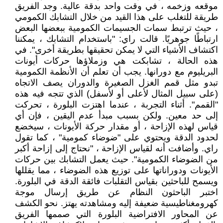
موقعه وزخمه ، في وقت واحد بدقة عالية. وجد الفريق
طريقة للتغلب على هذا القيد من خلال التشابك الكمومي
، حيث ترتبط سمات الجسيمات الكمومية ببعضها البعض
ارتباطًا جوهريًا. قالت راي: "باستخدام التشابك ، يمكننا
اكتشاف الأشياء التي لا يمكن تحقيقها بطريقة أخرى". في
هذه الحالة ، تشابكت هي وزملاؤها حركات أيونات
البريليوم مع دورانها. يجب أن تعلم أن الأنظمة الكمومية
تبدو مثل قمم الغزل الصغيرة والدوران يصف الاتجاه
(على سبيل المثال لأعلى أو لأسفل) الذي تتجه فيه هذه
"القمم". أثناء التجربة ، عندما اهتزت البلورة ، تحركت
إلى حد معين. ولكن بسبب مبدأ عدم اليقين ، فإن أي
قياس لهذه الإزاحة ، أو مقدار حركة الأيونات ، سيخضع
لحدود الدقة ويحتوي على "ضوضاء كمومية" ، كما تقول
راي. وأضافت أنه لقياس الإزاحة ، "نحتاج إلى إزاحة أكبر
من الضوضاء الكمومية". حيث يعمل التشابك بين حركات
الأيونات ودوراناتها على توزيع هذه الضوضاء ، مما يقللها
ويسمح للباحثين بقياس التقلبات فائقة الدقة في البلورة.
اختبر الباحثون النظام عن طريق إرسال موجة
كهرومغناطيسية ضعيفة إليه ومشاهدته يهتز. نحو الكشف
عن المحاور الافتراضية البلورة التي صممها الفريق