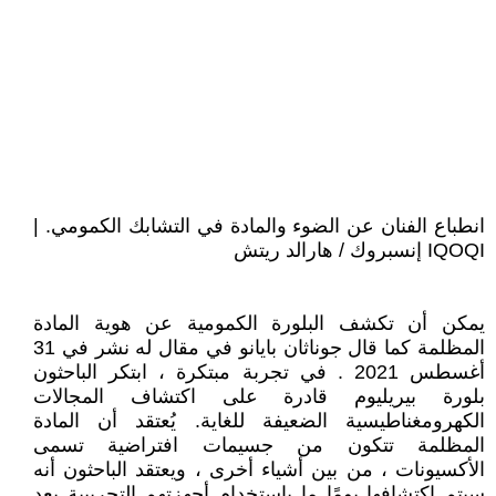
انطباع الفنان عن الضوء والمادة في التشابك الكمومي. |
IQOQI إنسبروك / هارالد ريتش
يمكن أن تكشف البلورة الكمومية عن هوية المادة
المظلمة كما قال جوناثان بايانو في مقال له نشر في 31
أغسطس 2021 . في تجربة مبتكرة ، ابتكر الباحثون
بلورة بيريليوم قادرة على اكتشاف المجالات
الكهرومغناطيسية الضعيفة للغاية. يُعتقد أن المادة
المظلمة تتكون من جسيمات افتراضية تسمى
الأكسيونات ، من بين أشياء أخرى ، ويعتقد الباحثون أنه
سيتم اكتشافها يومًا ما باستخدام أجهزتهم التجريبية بعد