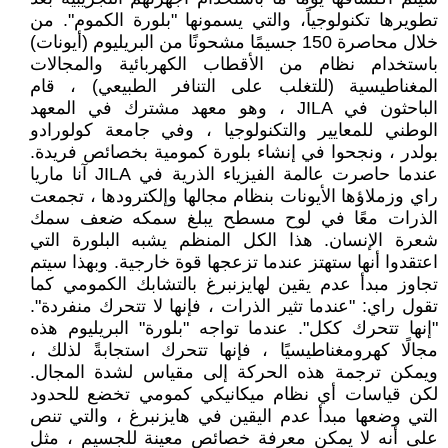
تطويرها تكنولوجياً، والتي يسمونها "بلورة الكموم". من
خلال محاصرة 150 جسيمًا مشحونًا من البريليوم (أيونات)
باستخدام نظام من الأقطاب الكهربائية والمجالات
المغناطيسية (للتغلب على التنافر الطبيعي) ، قام
الباحثون في JILA ، وهو معهد مشترك في المعهد
الوطني للمعايير والتكنولوجيا ، وفي جامعة كولورادو
بولدر ، ونجحوا في إنشاء بلورة كمومية بخصائص فريدة.
عندما حاصرت عالمة الفيزياء الذرية في JILA آنا ماريا
راي وزملاؤها الأيونات بنظام مجالها وإلكترودها ، تجمعت
الذرات معًا في لوح مسطح يبلغ سمكه ضعف سمك
شعرة الإنسان. هذا الكل المنظم يشبه البلورة التي
اعتقدوا أنها ستهتز عندما تزعجها قوة خارجية. وبهذا سيتم
تجاوز مبدأ عدم يقين لهايزنبرغ بالتشابك الكمومي كما
تقول راي: "عندما تثير الذرات ، فإنها لا تتحرك منفردة".
"إنها تتحرك ككل". عندما تواجه "بلورة" البريليوم هذه
مجالًا كهرومغناطيسيًا ، فإنها تتحرك استجابةً لذلك ،
ويمكن ترجمة هذه الحركة إلى مقياس لشدة المجال.
لكن قياسات أي نظام ميكانيكي كمومي تخضع للحدود
التي وضعها مبدأ عدم اليقين في هايزنبرغ ، والتي تنص
على أنه لا يمكن معرفة خصائص معينة للجسيم ، مثل