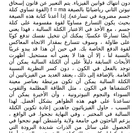
دون انتهاك قوانين الفيزياء. يتم التعبير عن قانون إسحاق
نيوتن الثاني رياضياتيًا بالصيغة f = ma (القوة تساوي كتلة
جسم مضروبة في تسارعه). إذا أعدنا كتابة هذه الصيغة
بحيث يكون التسارع مساويًا لقوة مقسومة على كتلة
جسم ، مع الأخذ في الاعتبار الكتلة السالبة ، فهذا يعني
أيضًا تسارعًا عكسيًا: يمكنك أن تتخيل نفسك تدفع كوبًا
على طاولة ، وسوف تتسارع بمقدار الاتجاه المعاكس
لقوة الدفع الخاصة بك. في حين أن هذا قد يبدو غريبًا
بالنسبة لنا ، إلا أن هذا لا يعني أنه مستحيل. أظهرت
الأبحاث السابقة دليلاً على أن الكتلة السالبة يمكن أن
توجد بالفعل في الكون ، دون كسر النظرية النسبية
العامة. بالإضافة إلى ذلك ، يعتقد العديد من الفيزيائيين أن
الكتلة السالبة يمكن أن تكون مرتبطة بعناصر معينة
اكتشفناها في الكون ، مثل الطاقة المظلمة والثقوب
السوداء والنجوم النيوترونية ، وأن الأخيرة يمكن أن
تساعدنا على فهم هذه الظواهر بشكل أفضل. لهذا
السبب ، حاول الفيزيائيون جاهدين إعادة تكوين الكتلة
السالبة في المختبر ، وفي النهاية نجحوا. في الواقع ،
يزعم الباحثون في جامعة ولاية واشنطن أنهم نجحوا في
الحصول على سائل من الذرات شديدة البرودة التي