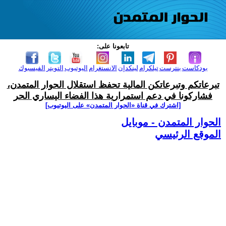
تابعونا على:
بودكاست
بنترست
تيلكرام
لينكدإن
الانستغرام
اليوتيوب
التويتر
الفيسبوك
تبرعاتكم وتبرعاتكن المالية تحفظ استقلال الحوار المتمدن،
فشاركونا في دعم استمرارية هذا الفضاء اليساري الحر
[اشترك في قناة ‫«الحوار المتمدن» على اليوتيوب]
الحوار المتمدن - موبايل
الموقع الرئيسي