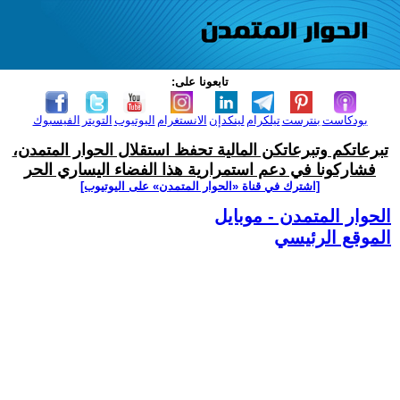
تابعونا على:
بودكاست
بنترست
تيلكرام
لينكدإن
الانستغرام
اليوتيوب
التويتر
الفيسبوك
تبرعاتكم وتبرعاتكن المالية تحفظ استقلال الحوار المتمدن،
فشاركونا في دعم استمرارية هذا الفضاء اليساري الحر
[اشترك في قناة ‫«الحوار المتمدن» على اليوتيوب]
الحوار المتمدن - موبايل
الموقع الرئيسي