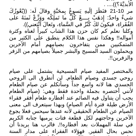
الأبديَّةَ؟)).... .
مر 10-21 فنَظَرَ إلَيهِ يَسوعُ بِمحَبَّةٍ وقالَ لَه: ((يُعْوزُكَ
شيءٌ واحدٌ: إِذهَبْ بِــــعْ كُلَّ ما تَملِكُه ووَزِّعْ ثَمنَهُ على
الفُقَراءِ، فيكونَ لكَ كَنْزٌ في السَّماءِ، وتَعالَ اَتْبَعني)).
وكلنا نعلم كم كان حزن هذا الشاب كبيراً لغناه وكثرة
أمواله!! وهكذا نفس هذا الكلام ينطبق على الكثير من
المتمكنيين ممن يتفاخرون بصيامهم أمام الآخرين
ويحملون السيد المسيح والبشر جميلاً بصيامهم من الزفر
والزفرين!!.
بالمختصر المفيد صيام المسيحية يشتمل على صيام
روحي جسدي وصيام الطعام, لن أتطرق الى الروحي
الجسدي هنا لانه واسع جداً وسأتكلم عن صيام الطعام
لأنني أختصره بجملة واحدة فقط وهي: (صيام الطعام
يجب أن يتناول فيه الصائم عند أفطاره طعام أفقر فقراء
الأرض طيلة فترة أيام الصيام) وبهذا سيتعرف الى معنى
الصيام عن الطعام الحقيقي لأنه عندها سيحس فعلا بجوع
الآخرين وحاجتهم لكل قطعة فتات يرميها جنابه الكريم
في سلة المهملات بعد أفطاره!!, فالرب هنا يريدنا أن
نحس بحال الفقير, فهؤلاء الفقراء على مدار السنة