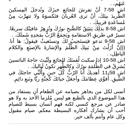
عَنهُم، .
اش 58-7 أنْ تفرِشَ للجائِعِ خبزَكَ وتُدخلَ المِسكينَ
الطَّريدَ بيتَكَ، أنْ ترى العُريانَ فتَكسوَهُ ولا تتهرَّبَ مِنْ
مُساعَدةِ قريبِكَ. .
اش 58-8 بذلِكَ يَنبَثِقُ كالصُّبحِ نورُكَ وتُزهِرُ عافيَتُك سريعًا.
تسيرُ في طريقِ الاستقامةِ ويَجمَعُ الرّبُّ بمَجدِهِ شَملَكَ. .
اش 58-9 تدعو فيَستَجيبُ لكَ وتستَغيثُ فيقولُ: ها أنا.
((إنْ أزَلْتَ مِنْ بَينِكَ الظُّلْمَ والإشارةَ بالإصبَعِ والكلام
الباطِل، .
اش 58-10 إذا سكبتَ لُقمتَكَ للجائِعِ ولَبَّيتَ حاجةَ البائسينَ
يُشرِقُ في الظُّلمَةِ نورُكَ وكالظُّهرِ تكونُ لَياليكَ. .
اش 58-11 أهديكَ أنا الرّبُّ كُلَ حينٍ وأُلَبِّي حاجتَكَ في
الضِّيقِ. أُقوِّي عِظامَكَ وأجعَلُ حياتَكَ كجنَّةٍ ريَّا ونَبعِ دائِمِ.
أتمنى لكل من يجاهر بصيامه عن الطعام أن يستفاد من
هذا الموضوع الذي بالطبع هو ليس مُلزما الأخذ به ولا هو
صادر عن مرجع كنسي لكنه فهم أنسان بسيط للصيام
أحب أن يشارك أفكاره البسيطة معكم, صيام مقبول
وكل عام وأنتم بألف خير.