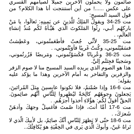
صائمون ولا يحملون الآخرين جميلاً لصيامهم القسري
على عكس ......! من أين أستنتجت أنا هذا الكلام؟ من
قول السيد المسيح:
مت 25-34 ويقولُ المَلِكُ للَّذينَ عن يَمينِهِ: تَعالَوا، يا مَنْ
باركهُم أبـي، رِثُوا المَلكوتَ الّذي هَيَّـأهُ لكُم مُنذُ إنشاءِ
العالَمِ، .
مت 25-35 لأنِّي جُعتُ فأطعَمتُموني، وعَطِشتُ
فسَقَيْتُموني، وكُنتُ غَريبًا فآوَيْتُموني، .
مت 25-36 وعُريانًا فكَسَوْتُموني، ومَريضًا فَزُرتُموني،
وسَجينًا فجِئتُم إليَّ.
هذا هو الصوم الذي يريده السيد المسيح منا لا صوم الزفر
والزفرين والتفاخر به أمام الآخرين وهذا ما يؤكد عليه
بقوله:
مت 6-16 وإذا صُمْتمُ، فلا تكونوا عابِسينَ مِثلَ المُرائينَ،
يَجعلونَ وجوهَهُم كالِحَةً ليُظهِروا لِلنَّاسِ أنَّهُم صائِمونَ.
الحقَّ أقولُ لكُم: هؤُلاءِ أخذوا أجرَهُم. .
مت 6-17 أمَّا أنتَ، فإذا صُمتَ فاَغسِلْ وجهَكَ واَدهَنْ
شَعرَكَ، .
مت 6-18 حتّى لا يَظهَرَ لِلنّاسِ أنَّكَ صائِمٌ، بل لأبيكَ الّذي لا
تَراهُ عَينٌ، وأبوكَ الّذي يَرى في الخِفْيَةِ هوَ يُكافِئُكَ..