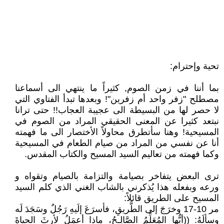
تحية وإحترام:
بما أننا في زمن الصوم, كثيراً ما ينتهي الى أسماعنا
مصطلح "زفر واحد أم زفرين"! وبعدها تبدأ الفتاوي التي
لا حصر لها من البسيطة الى عجيبة العجاب!! حتى ترانا
نبتعد كثيرا عن المعنى الحقيقي المراد من الصوم في
المسيحية! وهنا سأتطرق محاولاً الأختصار الى ما فهمته
أنا عن نفسي من المراد من صيام الطعام في المسيحية
وكما فهمته من تعاليم السيد المسيح والكتاب المقدس.
ترى البعض يتفاخر بصيامة والتزامة بالصيام وتقواه و
ورعه وبفعله هذا يُذكرني بالشاب الغني الذي كلم السيد
المسيح على الطريق قائلاً:
مر 10-17 وخرَجَ إلى الطَّريقِ، فأسرَعَ إلَيهِ رَجُلٌ وسَجَدَ لَه
وسألَهُ: ((أيُّها المُعَلِّمُ الصَّالِـحُ، ماذا أعمَلُ لأرِثَ الحياةَ