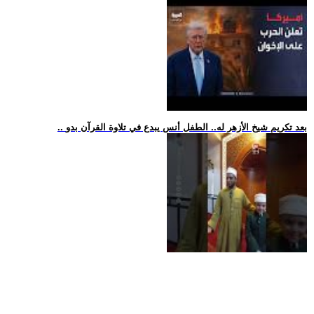
.. بعد تكريم شيخ الأزهر له.. الطفل أنس يبدع في تلاوة القرآن بدو