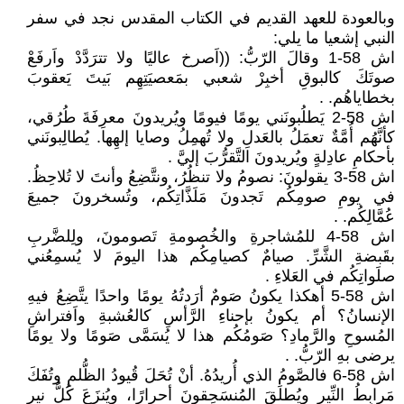
وبالعودة للعهد القديم في الكتاب المقدس نجد في سفر
النبي إشعيا ما يلي:
اش 58-1 وقالَ الرّبُّ: ((اَصرخ عاليًا ولا تترَدَّدْ واَرفَعْ
صوتَكَ كالبوقِ أخبِرْ شعبي بمَعصيَتِهِم بَيتَ يَعقوبَ
بخطاياهُم. .
اش 58-2 يَطلُبونَني يومًا فيومًا ويُريدونَ معرِفَةَ طُرُقي،
كأنَّهُم أُمَّةٌ تعمَلُ بالعَدلِ ولا تُهمِلُ وصايا إلهِها. يُطالِبونَني
بأحكامِ عادِلةٍ ويُريدونَ التَّقرُّبَ إليَّ .
اش 58-3 يقولونَ: نصومُ ولا تنظُرُ، ونتَّضِعُ وأنتَ لا تُلاحِظُ.
في يومِ صومِكُم تَجدونَ مَلَذَّاتِكُم، وتُسخرونَ جميعَ
عُمَّالِكُم. .
اش 58-4 للمُشاجرةِ والخُصومةِ تَصومونَ، ولِلضَّربِ
بقَبضةِ الشَّرِّ. صيامٌ كصيامِكُم هذا اليومَ لا يُسمِعُني
صلَواتِكُم في العَلاءِ .
اش 58-5 أهكذا يكونُ صَومٌ أرَدتُهُ يومًا واحدًا يتَّضِعُ فيهِ
الإنسانُ؟ أم يكونُ بإحناءِ الرَّأسِ كالعُشبةِ واَفتراشِ
المُسوحِ والرَّمادِ؟ صَومُكُم هذا لا يُسَمَّى صَومًا ولا يومًا
يرضى بهِ الرّبُّ. .
اش 58-6 فالصَّومُ الذي أُريدُهُ. أنْ تُحَلَ قُيودُ الظُّلمِ وتُفَكَ
مَرابِطُ النِّيرِ ويُطلَقَ المُنسَحِقونَ أحرارًا، ويُنزَعَ كُلُّ نيرٍ