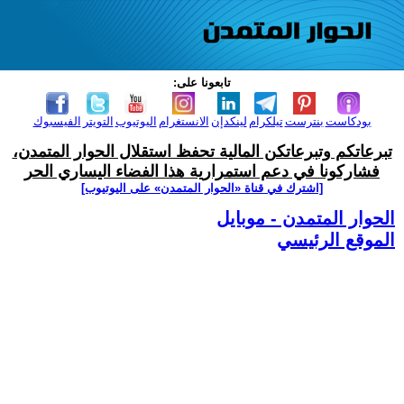
تابعونا على:
بودكاست
بنترست
تيلكرام
لينكدإن
الانستغرام
اليوتيوب
التويتر
الفيسبوك
تبرعاتكم وتبرعاتكن المالية تحفظ استقلال الحوار المتمدن،
فشاركونا في دعم استمرارية هذا الفضاء اليساري الحر
[اشترك في قناة ‫«الحوار المتمدن» على اليوتيوب]
الحوار المتمدن - موبايل
الموقع الرئيسي