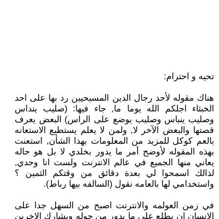
تحيه و احترام:
هناك مقوله لأحد رجال الدين المسيحيين رد بها على احد
الخبثاء اجلكم الله يوما ما, جاء فيها: (صليب ينداس
وصليب ينباس وصليب يوضع على الراس) البعض يعرف
قصتها والبعض الآخر لا, ولمن لا يعلم يستطيع الاستعانه
بالعم كوكل للمزيد من المعلومات بهذا الشأن, استعنت
بهذه المقوله لأوضح أمر ما يدور بخلدي لا بل هو حاله
يعاني منها الجميع في عالم الانترنت ولست انا وحدي,
لذالك اسمحوا لي بعدة دقائق من وقتكم الثمين ؟
واستخدامي لها بالعامه نقول (السالفه بيها رباط).
في زمن العولمه والانترنت اصبح من السهل جدا على
الانسان ان يطلع على ما يدور من حوله ويشارك الاخرين