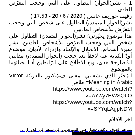
1 - نشر(الحوار) التطاول على النبي وحجب التعرّض
للعادي
رفيف جوزيف عانس ( 2020 / 6 / 20 - 17:53 )
نشر(الحوار المتمدن) التطاول على شخص النبي وحجب
التعرّض للأشخاص العاديين
هذا موضوع يحيّرني؛ نشر(الحوار المتمدن) التطاول على
شخص النبي وحجب التعرّض للأشخاص العاديين، نشر
سيرة أشخاص الانحلال والإلحاد وازدراء الأديان. موضوع
أودّ الكتابة عنه لاحقاً بعد حجب (الحوار المتمدن) مقالتي
المُصارحة هذي، وبع الاطّلاع على الرّابطين أدنا لصلتهما
بالموضوع
المُحيّر الذي يشغلني. معنى ڤ-;-كتور بالعربيّة Victor
Meaning in Arabic= ظافر
https://www.youtube.com/watch?
v=AYwy7BWSQuQ
https://www.youtube.com/watch?
v=SYYqLAgpNDM
اخر الافلام
.. -صناعة الخوف-.. كيف تحول عبور المهاجرين إلى سبتة إلى -غزو- ل