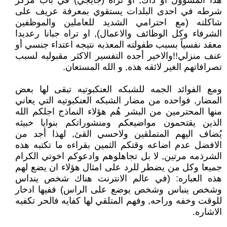
هذا المسؤول او ذاك, او تراه (جايجي) في باب مركز
شرطه في احدى البلدات يستقوي بمعرفة عريف على
شاكلته (مع احترامي الشديد للعاملين والموظفين
الشرفاء وكل الوظائف والاعمال), او تراه جبانا رعديدا
معقد نفسياً بسبب طفولته المعذبه نتيجه اعتداء جنسي أو
عنف منزلي!!والاخير أجده التفسير الاكثر مقبوليه لسبب
تصرافاتهم الغير لائقه هذه, و الله المستعان.
ومع الفوائد الجمه للشبكه العنكبوتيه تبقى لها بعض
المضار, فواحده من مضار الشبكه العنكبوتيه التي يعاني
منها المحترمين من البشر هُم هؤلاء النماذج اجلكم الله
الذين يقتحمون مواضيعكم ومنشوراتكم بنوايا خبيثه
يُضاف اليهم المتملقين ولاحسي القئ, لهذا أجد من
الافضل عدم اضاعه وقتكم الثمين بقراءه ما تكتبه هذه
الشرذمه مرتين, لا بل تجاهلوهم وادعوكم اخوتي الكرام
جميعا وكل من يضطر للرد على امثال هؤلاء ان يضع لهم
هذه العباره: (في عالم الانترنت هناك شخص ينداس
وشخص ينباس وشخص يوضع على الراس) ففيها ادخار
للوقت وخفه وراحه, وفهم المتلقي لها كفايه فالحر تكفيه
الاشاره.