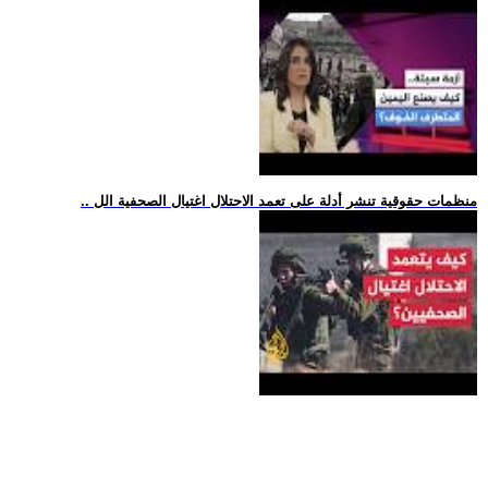
.. منظمات حقوقية تنشر أدلة على تعمد الاحتلال اغتيال الصحفية الل