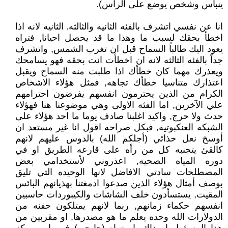
ينباس وشخص يوضع على الراس).
انا عن نفسي اتشرف بالفئه الثانيه والثالثه. الثانيه لانه اذا
اخطأ بحقك لسبب ما وهذا ما قد يحصل احيانا, فتراه
يعود اليك طالباً السماح قبل ان تغرب الشمس, واتشرف
جداً بالفئه الثالثه لانه ان اخطأت انت بحقه فهو يسامحك
ويعذرك مهما كان خطأك اذا طلبت منه السماح ويقبل
اعتذارك متناسيا خطأك تجاهه, فمثل هؤلاء الاشخاص
الكرام من الذين يحترمون انفسهم يفرضون احترامهم
علي الآخرين, اما الفئه الاولى وهي موضوعنا هنا فهؤلاء
حدث ولا حرج, واكيد اغلبنا صادف يوما ما احد هؤلاء على
الشبكه العنكبوتيه, فبكل صراحه اقول انا غير مستعد ان
أوسخ نعل حذائي (أجلكم الله) بالدوس عليهم لانهم
كالقئ يتجنبه كل من رأه على قارعه الطريق او في
دوره المياه الصحيه, اعذروني لأستخدامي بعض
المصطلحات سادتي الافاضل لانها الوحيده التي تليق
بوصف أمثال هؤلاء الذين صدعوا ادمغتنا بهذيانهم البائس
المقيت, يستسأدون خلف الشاشات والكيبوردات حاسبين
انفسهم حكماء زمانهم, ربما لانهم يمتلكون حفنه من
الدولارات الله وحده يعلم ما هو مصدرها, او مقربين من