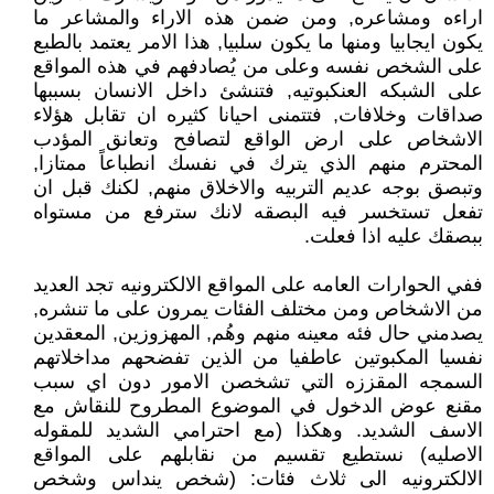
اراءه ومشاعره, ومن ضمن هذه الاراء والمشاعر ما
يكون ايجابيا ومنها ما يكون سلبيا, هذا الامر يعتمد بالطبع
على الشخص نفسه وعلى من يُصادفهم في هذه المواقع
على الشبكه العنكبوتيه, فتنشئ داخل الانسان بسببها
صداقات وخلافات, فتتمنى احيانا كثيره ان تقابل هؤلاء
الاشخاص على ارض الواقع لتصافح وتعانق المؤدب
المحترم منهم الذي يترك في نفسك انطباعاً ممتازا,
وتبصق بوجه عديم التربيه والاخلاق منهم, لكنك قبل ان
تفعل تستخسر فيه البصقه لانك سترفع من مستواه
ببصقك عليه اذا فعلت.
ففي الحوارات العامه على المواقع الالكترونيه تجد العديد
من الاشخاص ومن مختلف الفئات يمرون على ما تنشره,
يصدمني حال فئه معينه منهم وهُم, المهزوزين, المعقدين
نفسيا المكبوتين عاطفيا من الذين تفضحهم مداخلاتهم
السمجه المقززه التي تشخصن الامور دون اي سبب
مقنع عوض الدخول في الموضوع المطروح للنقاش مع
الاسف الشديد. وهكذا (مع احترامي الشديد للمقوله
الاصليه) نستطيع تقسيم من نقابلهم على المواقع
الالكترونيه الى ثلاث فئات: (شخص ينداس وشخص