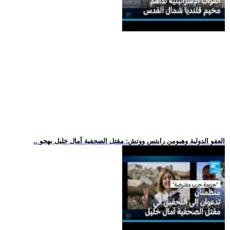
.. العفو الدولية وهيومن رايتس ووتش: مقتل الصحفية آمال خليل بهجو