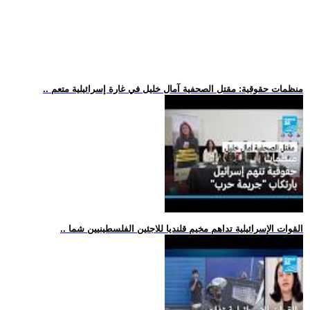
.. منظمات حقوقية: مقتل الصحفية آمال خليل في غارة إسرائيلية متعم
.. القوات الإسرائيلية تداهم مخيم قلنديا للاجئين الفلسطينيين شما