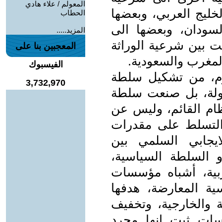
المعولم / علاء هادي
لخليج العربي، وبعضها
الحطاب
سودان، وبعضها الى
المزيد.....
ت بين شرعية الوراثة
المعجبين بنا على
المغرب والسعودية.
الفيسبوك
يوم، من تشكيل سلطة
3,732,970
لدولة، بل صنعت سلطة
ظام القائم، وليس عن
ا التسلط على مقدرات
لايجابي السلمي بين
 السلطة السياسية،
ربية، أشباه مؤسسات
ية المعارضة، هدفها
ة والخارجية، وتخفيف
سات ثبت انها مجرد