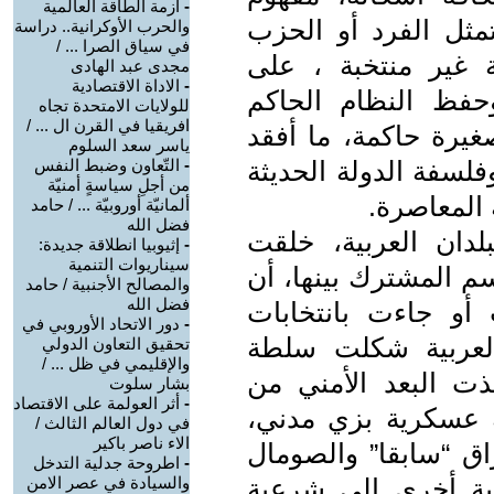
-
أزمة الطاقة العالمية
مثل الفرد أو الحزب
والحرب الأوكرانية.. دراسة
في سياق الصرا ... /
 غير منتخبة ، على
مجدى عبد الهادى
-
الاداة الاقتصادية
وحفظ النظام الحاكم
للولايات الامتحدة تجاه
افريقيا في القرن ال ... /
صغيرة حاكمة، ما أفقد
ياسر سعد السلوم
لسفة الدولة الحديثة
-
التّعاون وضبط النفس
من أجلِ سياسةٍ أمنيّة
 المعاصرة.
ألمانيّة أوروبيّة ... / حامد
فضل الله
دان العربية، خلقت
-
إثيوبيا انطلاقة جديدة:
سيناريوات التنمية
سم المشترك بينها، أن
والمصالح الأجنبية / حامد
فضل الله
أو جاءت بانتخابات
-
دور الاتحاد الأوروبي في
العربية شكلت سلطة
تحقيق التعاون الدولي
والإقليمي في ظل ... /
ذت البعد الأمني من
بشار سلوت
-
أثر العولمة على الاقتصاد
 عسكرية بزي مدني،
في دول العالم الثالث /
الاء ناصر باكير
اق “سابقا” والصومال
-
اطروحة جدلية التدخل
ية أخرى الى شرعية
والسيادة في عصر الامن