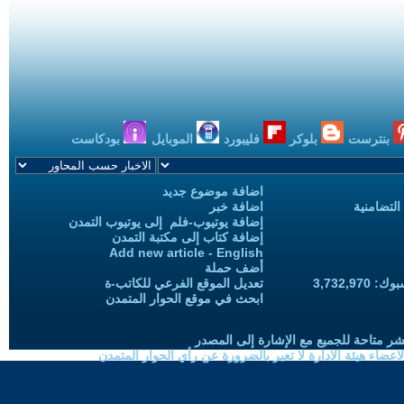
بنترست
بلوكر
فليبورد
الموبايل
بودكاست
اضافة موضوع جديد
التضامنية
اضافة خبر
إضافة يوتيوب-فلم إلى يوتيوب التمدن
إضافة كتاب إلى مكتبة التمدن
Add new article - English
أضف حملة
3,732,97
تعديل الموقع الفرعي للكاتب-ة
ابحث في موقع الحوار المتمدن
شر متاحة للجميع مع الإشارة إلى المصدر
ضاء هيئة الادارة لا تعبر بالضرورة عن رأي الحوار المتمدن