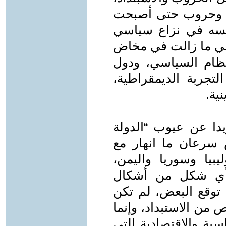
تن وحروب حتى أصبحت
فسه في نزاع سياسي
ربي ما زالت في مخاض
نظام السياسي، ودول
لتجربة الديمقراطية،
نية.
يدا عن عيوب “الدولة
 سرعان ما انهار مع
يا وسوريا واليمن،
م أي شكل من أشكال
 توقع البعض، لم تكن
 من الاستبداد، وإنما
سية والاقتصادية التي