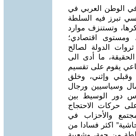
في الوطن العربي في
سي تبرز فيه السلطة
رها، وتستنزف موارد
، ومستوى اقتصادي؛
ثروات الدولة لصالح
الحقيقة، ما أدى الى
ماعي يقوم على تقسيم
قبلي وإثني، وخلق
مال وسياسيين ورجال
رس دور الوسيط بين
لى حركات الاحتجاج
جتمع والأحزاب في
حاشية” اكثر فسادا من
سلطة من جهة، وشعبية