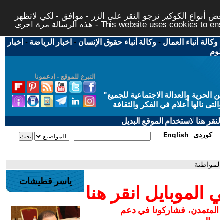
 أنواع الكوكيز نرجو النقر على الزر - موافق - لكي لاتظهر
This website uses cookies to ensure you ge
وكالة أنباء العمال
-
وكالة أنباء حقوق الإنسان
-
اخبار الرياضة
-
اخبار
لوم
التبرع للموقع - ادعمونا
حرية والعدالة الاجتماعية للجميع
"
تى نالها أعلام في الفكر والثقافة
قر هنا لاستخدام الموقع البديل
كوردي
English
المواطنة
ياسر قطيشات
لموبايل انقر هنا
 المتمدن، فشاركونا في دعم