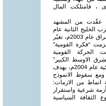
 ، فامتلكت المال
ة عقّدت من المشهد
ب الخليج الثانية عام
1990/1991م، وما تلاها من احتلال العراق عام 2003م، تغيّر
هزمت “فكرة القومية”
ت الحركة القومية
رق الاوسط الكبير”
الذي طرحته الولايات المتحدة الأمريكية عام 2004م، بهدف
ومع سقوط الانموذج
ة انماط من الازمات:
وأزمة شرعية واستقرار
 الثقافة السياسية