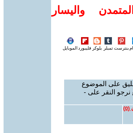
متمدن واليسار
م
بنترست
تمبلر
بلوكر
فليبورد
الموبايل
عليق على الموضوع
نرجو النقر على -
 (
0
)