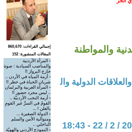
ي الحر
دنية والمواطنة
إجمالي القراءات: 860,670
المقالات المنشورة: 152
-
المرأة الأردنية
والمناصب السيادية : صوة
خارج البرواز !!
-
أزمة المياه في الأردن ..
علاقات الدولية وال
شريان الحياة في خطر !!
-
المرأة العربية والبرلمان
.. ليس مجرد حضور !!
-
أزمة النخب الأردنيّة ..
القومُ في السرِّ غير القومِ
بالعلن ! ...
-
الدولة الصغيرة ...
ومتوالية الأمن والسلم
الداخلي ..
-
النموذج الأردني والهِويّة