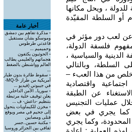
للدولة ، ويحل مكانها
 أو السلطة المقيّدة
أخبار عامة
-
مذكرة تفاهم بين دمشق
 عن لعب دور مؤثر في
وموسكو بشأن مستقبل
قاعدتي طرطوس
هوم فلسفة الدولة،
وحميميم ...
 الدينية والسياسية ،
-
الحوثيون يكثفون
هجماتهم والعليمي يطالب
لى السلطة، وبالتالي
العالم وواشنطن بالضغط
...
تخلص من هذا العبء –
-
سقوط طائرة بدون طيار
أمريكية من طراز -MQ-9-
تماعية واقتصادية
في جيبوتي (فيديو ...
-
سوريا.. الأمن الداخلي
لاستغناء عن الطبقة
يعلن توقيف خلية مرتبطة
لال عمليات التجنيس
بتنظيم -داعش- ف ...
-
مخزن للكيماويات يتحول
ما كما يجري في بعض
إلى جحيم في مصر ويوقع
قتلى ومصابين
 المحدودة، وكما يجري
-
مكتبة حسين..جسر
ثفافي بين الجزائر وروسيا
هذه العملية : اعادة