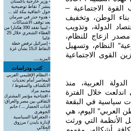
-
وزير خارجية باكستان
 القوة الاجتماعية –
ينشر 7 نقاط توضيحية
حول -اتفاقية مكة للد ...
بناء الوطن، وتخفيف
-
هدوء حذر في صرمان
بعد توقف الاشتباكات
اد الدولة، وتذويب
-
ليبيا تفقد 390 هكتارا من
الغطاء الشجري خلال 25
مصدر ازعاج للنظام،
عاما
-
إسرائيل ترفض خطة
عية” النظام، وتسهيل
النقاط الـ15 بشأن غزة
ين القوى الاجتماعية
المزيد.....
كتب ودراسات
-
النظام الإقليمي العربي
المعاصر أمام تحديات
لدولة العربية، منذ
الانكشاف والسقوط /
 اندلعت خلال الفترة
محمد مراد
-
افتتاحية مؤتمر المشترك
يانات سياسية في البقعة
الثقافي بين مصر والعراق:
الذات الحضار ... / حاتم
طن العربي” اليوم، هي
الجوهرى
-
الجغرافيا السياسية
ل الأنظمة التي ورثت
لإدارة بايدن / مرزوق
الحلالي
بكافة أشكاله، مفهوم