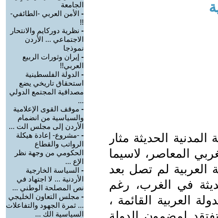
ة
الجامعة
-
الأمن العربي -الطائفي-
!!
-
نظرية دوركايم والانتحار
الاجتماعي ... الأردن
نموذجا
-
إيران وثورات الربيع
العربي!!
-
الدولة الفلسطينية
استحقاق تاريخي يضع
مصداقية المجتمع الدولي
...
-
موقف القوى الإعلامية
والسياسية من انضمام
الأردن إلى مجلس الت ...
المدنية الحديثة مثار
-
-مشروع- إعادة هيكلة
الرواتب والقطاع
ربي المعاصر، لاسيما
الحكومي من وجهة نظر
الإع ...
ة العربية لم تصل بعد
-
السياسة الخارجية
الأردنية ... لا اجتهاد في
يثة في الغرب، رغم
نص المصلحة الوطني ...
-
مجلس التعاون الخليجي
لة العربية القائمة ،
... ثمرة الجهود والتفاعلات
تفتقد لمضمون الدولة
السياسية الك ...