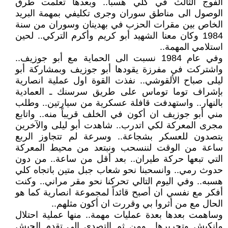
الفوج الثالث في كلي هسبا.. وبعدها تعلمت طرق
الوصول الى مناطق سوران وجرى تكليفي بمهمة البريد
الخاص بين مقرات الحزب في بهدينان وسوران من سنة
1984 وكان معنا الشهيد أبو كريم وأكرم التركي.. لحين
استلامي المهمة..
وفي عام 1984 نسبت الى الحماية مع أبو جوزيف..
واشتركت في مفرزة يقودها أبو جوزيف وبمشاركة أبو
ليلى صباح الألقوشي.. نفذت القوة اول عملية انصارية
بإشراف توما توماس على طريق سرسنك ـ العمادية
بالنهار.. واستهدفت قافلة عسكرية من سيارتين.. وطلب
مني أبو جوزيف ان أكون في الخلف قريباً منه.. واتابع
مجرى المعركة لكي اتدرب.. شاهدت أبو ليلى والآخرين
يتصدون للعسكر بشجاعة.. وسرعة لم تتجاوز الربع
ساعة من الوقت لننسحب ونبتعد من محيط المعركة
التي تبعها حركة طيران.. بعد أقل من ساعة.. من دون
حدوث رمي.. وانسحبنا نحو شعاب جبل متين باتجاه كلي
هسبه.. وفي اليوم التالي تحركنا نحو مقر مراني.. وكنت
أفكر مع نفسي ان أصبح قائداً لمجموعة انصارية كما هو
الحال مع من أثروا بي وقررت ان أكون مثلهم..
وساهمت بعدها بعدة عمليات مهمة.. منها عملية احتلال
مانكيش وتحريرها.. ومن ثم التصدي الى تقدم الجيش