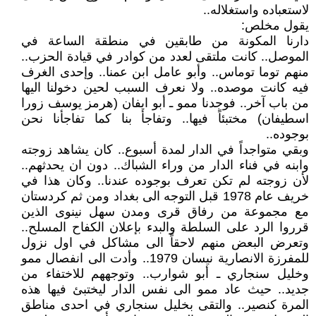
لاستعباده واستغلاله..
يقول مخلص:
دارنا المكونة من طابقين في منطقة الساعة في
الموصل.. كانت ملتقى لعدد من كوادر في قيادة الحزب..
منهم توما توماس.. وأبو عامل ابن عمنا.. وإحدى الغرف
فيه كانت موصده.. ولا نعرف السبب لحين دخولنا اليها
من باب آخر.. فوجدنا ممو ـ أبو ايفان (هرمز يوسف زورا
اسطيفان) مختبئاً فيها.. وتفاجأ بنا كما تفاجأنا نحن
بوجوده..
وبقي متواجداً في الدار لمدة أسبوع.. كان يشاهد زوجته
وابنه في فناء الدار من وراء الشباك.. دون ان يحدثهم..
لأن زوجته لم تكن تعرف بوجوده عندنا.. وكان هذا في
خريف عام 1978 قبل التوجه الى بغداد ومن ثم كردستان
مع مجموعة من رفاق قرى ومدن سهل نينوى الذين
قرروا الرد على السلطة والبدء بإعلان الكفاح المسلح..
وتعرض البعض منهم لاحقاً الى مشاكل في اول نزول
للمفرزة الانصارية نيسان 1979.. وأدت الى انفصال ممو
وخليل سنجاري ـ أبو شوارب.. وتوجههم للاختفاء من
جديد.. حيث عاد ممو الى نفس الدار ليختبئ فيها هذه
المرة كنصير.. والتقى بخليل سنجاري في احدى مناطق