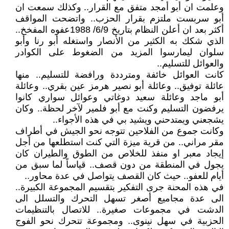
وعلمت ان أبو أمجد متفق مع القرار.. وكذلك سمعت ان
أبو سربست ملتزم بقرار الحزب.. واتضحت المواقف
أكثر بعد ان أعلن النظام بتاريخ 6/9/ 1988عفوه المفخخ..
الذي شكك به الكثير من الأنصار واستغله أبو رنا وأبو
سلوان ليمارسوا المزيد من الضغوط على الكوادر
والعوائل للتسليم..
كانت العوائل خائفة ومترددة ورافضة للتسليم.. منها
عائلة توفيق.. وعائلة أبو نصير هرمز عين بقري.. وعائلة
أبو ماجد وعائلة سعيد دوغاتي وعوائل سواري كانوا
يرفضون التسليم وكنت مع أبو فلمير لآخر لحظة.. وكان
يشجعني ويمتدحني ويشيد بي في هذه الأجواء..
وكانت جموع من الفلاحين تتوجه نحو الجيش في أطراف
مقر مراني.. من قرية ميزة التي كنت استطلعها من أجل
إيجاد معبر او منفذ للخلاص من الطوق والطيران كان
يجول في المنطقة من دون قصف.. قياساً لما سبق من
أيام للعفو.. حيث كان القصف يتواصل في عدة محاور..
في هذه المحنة جرى التفكير بتقسيم المجموعة الكبيرة..
الى عدة مجاميع أصغر تسهل التحرك والتسلل الى
الدشت في مجموعات صغيرة.. للاتصال بالتنظيمات
الحزبية في سهل نينوى.. ومجموعة تتحرك نحو الفوج