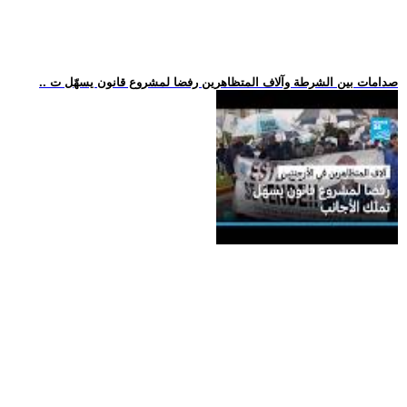
.. صدامات بين الشرطة وآلاف المتظاهرين رفضا لمشروع قانون يسهّل ت