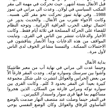
قبل الأنفال بستة أشهر.. حيث تحركت في مهمة الى مقر
المكتب السياسي في لولان.. وعدت الى مراني في تموز
1988.. وفي نهاية تموز تحركت نحو مقر كلي هسبه..
وكانت الأجواء تقترب من الأنفال.. والحديث يدور عن
احتمال توقف الحرب العراقية الإيرانية.. وتوجه النظام
للقضاء على الحركة المسلحة في ثلاثة أيام فقط.. وكانت
الأخبار والدعايات تنتشر بين الناس في القرى.. وتباينت
المواقف من هذه الدعايات وبدأ الأنصار يتناقشون في
الاحتمالات الممكنة.. والتمسنا مشاعر الخوف لدى الناس
لأول مرة..
بداية الأنفال
وحينما عدت الى مراني في نهاية آب من معبر طاشيكا
وآشوا بين سرسنك وسواره توكه.. وجدت المقر فارغاً الاّ
من بعض الحراس والعوائل انتشرت على شكل مجموعة
كبيرة بعيداً عن المقر بحدود 3 كلم.. وكانت القرى بين
سواره توكه ومراني فارغة من السكان.. الذين هجروا
مساكنهم بما فيها قرى سوار واسبندار الكبيرتين..
في المقر حينما وصلت عند منتصف النهار صدمت بالوضع
المأساوي للرفاق والعوائل وكان الوضع النفسي يوحي