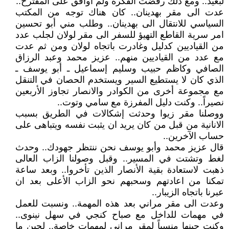
لبعيد.. ومع ذلك رفضت الفكرة ولم أوافق على المقترح..
عدت الى مقر بهدينان.. كان هناك توجه من المكتب
السياسي للانتقال الى بهدينان.. وطلب مني أبو تحسين
امر سرية القاطع التهيؤ للسفر الى مقر لولان لجلب عدد
من القياديين كدليل وغادرت باتجاه لولان ومن ثم عدت
مع عدد من القياديين منهم.. عزيز محمد وعبد الرزاق
الصافي وكاظم حبيب وسليم إسماعيل ـ أبو يوسف ـ
الذي كان لا يستطيع السير ويستخدم الحصان في التنقل
مع مجموعة أخرى من الكوادر والانصار تجاوز الأربعين
نصيراً.. وكنت دليل المفرزة مع سامي وتوت..
ووصلنا مقر زيوا وحدثت إشكالات في الطريق بسبب
الانانية من قبل من كان يريد ان يثبت نفسه ويتباهى على
حساب الآخرين..
قال عزيز محمد وأبو يوسف نحن ننتظر جهودك.. وحدث
لغط وتشتت في المسير.. وقبل وصولنا الزاب العالى
ذهبت لاستعادة بقية الأنصار الذين تأخروا.. وبعد ساعة
تمكنا من اعادتهم وسحبهم نحو الزاب الأعلى بعد ان
عبرنا باتجاه الزيبار..
وعدت الى مقر مراني بعد هذه المهمة.. ونسبت للعمل
في مهمات للداخل مع صباح كنجي في سهل نينوى..
وكنت حينها منسباً لمقر مراني لمهمات خاصة.. لحين ما