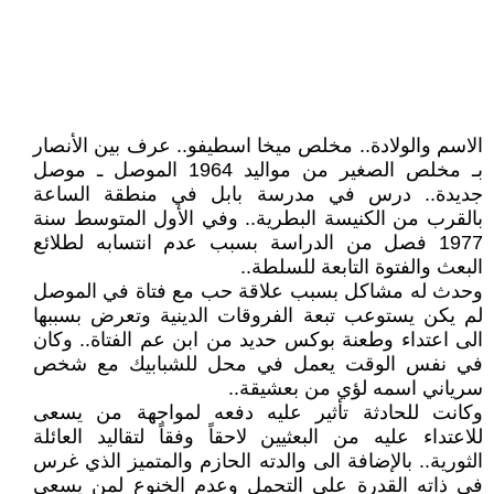
الاسم والولادة.. مخلص ميخا اسطيفو.. عرف بين الأنصار
بـ مخلص الصغير من مواليد 1964 الموصل ـ موصل
جديدة.. درس في مدرسة بابل في منطقة الساعة
بالقرب من الكنيسة البطرية.. وفي الأول المتوسط سنة
1977 فصل من الدراسة بسبب عدم انتسابه لطلائع
البعث والفتوة التابعة للسلطة..
وحدث له مشاكل بسبب علاقة حب مع فتاة في الموصل
لم يكن يستوعب تبعة الفروقات الدينية وتعرض بسببها
الى اعتداء وطعنة بوكس حديد من ابن عم الفتاة.. وكان
في نفس الوقت يعمل في محل للشبابيك مع شخص
سرياني اسمه لؤي من بعشيقة..
وكانت للحادثة تأثير عليه دفعه لمواجهة من يسعى
للاعتداء عليه من البعثيين لاحقاً وفقاً لتقاليد العائلة
الثورية.. بالإضافة الى والدته الحازم والمتميز الذي غرس
في ذاته القدرة على التحمل وعدم الخنوع لمن يسعى