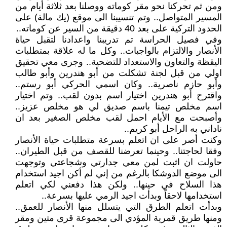
ومن ثم تحركنا نحو مقر كوماته ووصلنا بعد ثلاثة أيام من
المسير المتواصل.. وتم تنسيبنا الى موقع (يك مالة) على
الحدود التركية على بعد 40 دقيقة من السير عن كوماته..
وفي فصيل الحراسة تم تدريبنا واعدادنا لتقبل حياة
الأنصار والالتزام بالواجبات.. وكل ما له علاقة بمتطلبات
اليقظة والتعاون والاستعداد للتضحية.. وجرى معي تحقيق
اولي من قبل لجنة تشكلت من أبو هندرين وأبو طالب
وأبو حازم ناصرية.. وكان اسمي الحركي أبو رستم..
واقترح أبو هندرين اختيار اسم بدون لقب.. وتم اختيار
اسم مخلص تيمنا باسم صديق لي هو مخلص عزيز..
وأصبحت مع الأيام احمل لقب مخلص الصغير بعد ان
ناداني به الراحل أبو كريم..
وكنت أصر على ان اتعلم بسرعة متطلبات حياة الأنصار
وفقا لحاجتنا.. وحينما تعرضنا للقصف من قبل الطيران..
حاولت ان اثبت لمن معي جدارتي وشجاعتي وتوجهت
الى موضع الدوشكا بالرغم من إني لم أكن اجيد استخدام
هذا السلاح في حينها.. ولكن هذا دفعني لكي اتعلم
استخدامها لاحقاً وبدأت اجيد الرمي عليها بسرعة..
وبدأت اتعلم الطرق التي يتسلل منها الأنصار للعمق..
ومنها طريق قمرية المؤدي الى مجموعة قرى متين ومقر