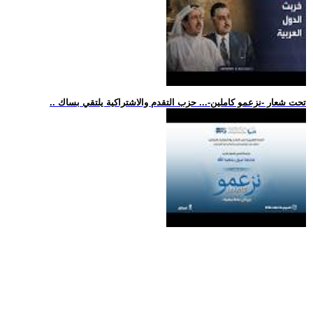
.. تحت شعار -نزعمو كاملين-... حزب التقدم والاشتراكية يلتقي بساك