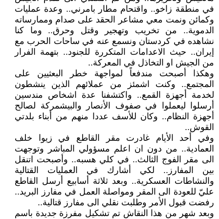
في منطقة زاخو.. واقتحام مطار بامرني.. وعدة عمليات
وكمائن ونمت معي مشاعر الحقد على صدام وممارساته
الدموية.. من تخريب وتهجير وقتل وحرق.. وما كنا
نشاهده في كردستان ونسمع عنه في ساحات الحرب مع
إيران.. حيث الاعدامات المتكررة للجنود.. بتهمة الفرار
من الجيش او التخاذل في المعركة..
وهكذا أصبحت مندفعاً لمواجهة خطر البعثيين على
المجتمع.. وكنت اشمئز من عملائهم الذين ينشطون
لخدمة أجهزة القمع.. واكتشفنا عدة اشخاص مندسين
أرسلوا ليعملوا في صفوف الأنصار والبيشمركة لصالح
أجهزة النظام.. وكان للأسف عددا منهم من أبناء بلدتي
القوش..
وفي أحد الأيام غادرت مقر القاطع في زيوا خلف
العمادية.. من دون ان اعلم مسؤولي المباشر وتوجهت
الى مقر الفوج الثالث.. في كلي هسبه.. وأصبحت اتنقل
بين المفارز.. لكي أشارك في العمليات القتالية
والنشاطات العسكرية.. وبعد ثلاثة أسابيع أرسل القاطع
عليّ للعودة الى المقر ومواصلة العمل في مفارز البريد..
رفضت قبول الأمر وطلبت نقلي الى مفارز قتالية..
وبعد شهر من هذا النقاش تم تشكيل مفرزة جديدة باسم