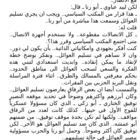
مع الأنصار..
لكن لبيد عباوي ـ أبو رنا ـ قال:
ـ هذا قرار من المكتب السياسي.. ويجب ان يجري تسليم
العوائل وسمعت هذا مباشرة من أبو رنا..
قلت له:
ـ كل الاتصالات مقطوعة.. ولا نستخدم أجهزة الاتصال..
متى اجتمع المكتب السياسي وقرر هذا؟.
كنت أفكر بجهودي وامكانياتي الذاتية.. بأن يكون لي دور..
وان لا نساهم في تسليم العوائل.. ونفكر بوضخ خطة
لإنقاذ ما يمكن إنقاذه.. وابديت استعدادي لتبني هذه
الفكرة والسعي لسحب العوائل الى مناطق الحدود..
بحكم معرفتي بالمسالك والطرق.. اثناء فترة المراسلة
ونقل البريد الحزبي بين المقرات..
والتمست أيضا ان بعض الرفاق يعارضون تسليم العوائل..
وكان أبرزهم وأكثرهم وضوحاً في تحديد موقفه النصير
توفيق الختاري ـ أبو زكي ـ الذي كان مسؤولا عسكرياً
للفوج الأول في حينها.. كذلك كانت لعدد من الرفاق
مواقف.. ولكنها لم تكن بحدة موقف توفيق.. من ضمنهم
أبو عمشه.. الذي كان ضد تسليم العوائل هو الآخر.. لكن
توفيق كان أكثر وضوحاً.. وحمل أبو رنا والحزب مسؤولية
مصير العوائل في حالة تسليمهم..