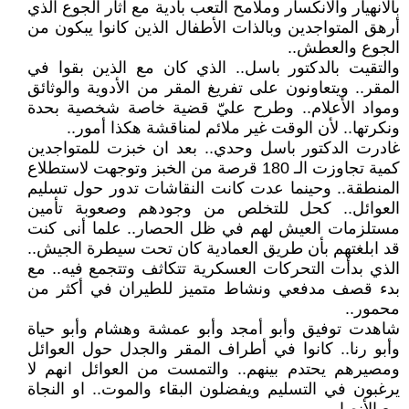
بالانهيار والانكسار وملامح التعب بادية مع آثار الجوع الذي
أرهق المتواجدين وبالذات الأطفال الذين كانوا يبكون من
الجوع والعطش..
والتقيت بالدكتور باسل.. الذي كان مع الذين بقوا في
المقر.. ويتعاونون على تفريغ المقر من الأدوية والوثائق
ومواد الأعلام.. وطرح عليّ قضية خاصة شخصية بحدة
ونكرتها.. لأن الوقت غير ملائم لمناقشة هكذا أمور..
غادرت الدكتور باسل وحدي.. بعد ان خبزت للمتواجدين
كمية تجاوزت الـ 180 قرصة من الخبز وتوجهت لاستطلاع
المنطقة.. وحينما عدت كانت النقاشات تدور حول تسليم
العوائل.. كحل للتخلص من وجودهم وصعوبة تأمين
مستلزمات العيش لهم في ظل الحصار.. علما أنى كنت
قد ابلغتهم بأن طريق العمادية كان تحت سيطرة الجيش..
الذي بدأت التحركات العسكرية تتكاثف وتتجمع فيه.. مع
بدء قصف مدفعي ونشاط متميز للطيران في أكثر من
محمور..
شاهدت توفيق وأبو أمجد وأبو عمشة وهشام وأبو حياة
وأبو رنا.. كانوا في أطراف المقر والجدل حول العوائل
ومصيرهم يحتدم بينهم.. والتمست من العوائل انهم لا
يرغبون في التسليم ويفضلون البقاء والموت.. او النجاة