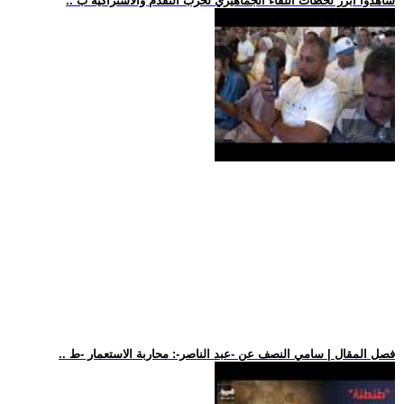
.. شاهدوا أبرز لحظات اللقاء الجماهيري لحزب التقدم والاشتراكية ب
.. فصل المقال | سامي النصف عن -عبد الناصر-: محاربة الاستعمار -ط