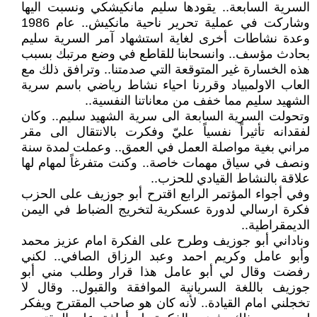
السرية السابعة.. يقودها سليم مانكيشكي ونسبت اليها
وشاركت في عملية تحرير ناحية مانكيش.. عام 1986
وعدة نشاطات أخرى لغاية استشهاد آمر السرية سليم
بحادث مؤسف.. وانسحابنا للقاطع في وضع مرتبك بسبب
هذه الخسارة غير المتوقعة التي صدمتنا.. وترافق ذلك مع
العاب الاولمبياد وقررنا احياء نشاط رياضي باسم سرية
الشهيد سليم مما خفف من معاناتنا النفسية..
وتحولت السرية السابعة الى سرية الشهيد سليم.. وكان
لفقدانه تأثيراً نفسياً عليّ وفكرت بالانتقال الى مقر
مراني بغية مواصلة العمل في العمق.. وعملت لمدة سنة
ونصف في سياق مهمات خاصة.. وكنت متفرغاً لمهام لها
علاقة بالنشاط القيادي للحزب..
وفي أجواء المؤتمر الرابع اقترح أبو جوزيف على الحزب
فكرة ارسالي لدورة عسكرية لتخريج الضباط في اليمن
الديمقراطية..
وناداني أبو جوزيف وطرح على الفكرة امام عزيز محمد
وأبو عامل وكريم احمد وعبد الرزاق الصافي.. لكني
رفضت وقال لي أبو عامل هذا قرار وطلب مني أبو
جوزيف باللغة السريانية الموافقة والقبول.. وقال لا
تخجلني امام القيادة.. لأنه كان هو صاحب المقترح ويفكر