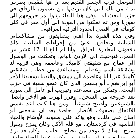
الموصل قرب الجسر القديم بعد ان هيأ شقيقي بطرس
بدلة من تلك التي كان يرتديها من يسمون بالرفاق في
حزب البعث له.. وفي هذا اللقاء رتبوا امر خروجهم الى
سوريا ومن ثم تمكنوا من العودة الى أول مقر في كلي
كوماته في اقصى الحدود التركية العراقية..
وفي هذه الفترة بدأ اهلي يتضايقون من مشاكساتي
الشبابية ويخافون عليّ من إجراءات السلطة لذلك
دفعوني لمغادرة العراق.. وأنا لم ابلغ الـ 17 عشر من
العمر.. فتوجهت الى الاردن بالباص وتمكنت من الوصول
الى عمان مع شقيقتي كاميلا.. وعاصمة وهي قريبة لنا
وشقيقة باسم وعصام.. وبمساعدة من خطيب شقيقتي
كاميلا عبرنا أنا وعاصمة الى دمشق والتقينا بشقيقنا الآخر
أبو إبراهيم ـ أبو بلقيس الذي كان عضو شعبة في حزب
البعث.. وتمكن من مساعدة وتهريب أبو عامل الى سوريا
بعد خروجه من السجن.. وقرر الهرب هو الآخر واتصل
بالشيوعيين وأصبح شيوعياً.. ومن هنا كنت اعد نفسي
للالتحاق بصفوف الأنصار.. خاصة بعد ان شجعني أبو
ايفان على ذلك.. وهو يؤكد على صعوبة الأوضاع والحياة
القاسية في كردستان.. مع قلة الأكل وكان يمزح ويقول
بمزح.. هناك لا يوجد من يحتاج للحليب.. وكان قد ترك
في بيتنا صورة غير ملونة له.. وكتب عليها الحياة حلوة..