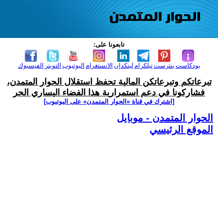
تابعونا على:
بودكاست
بنترست
تيلكرام
لينكدإن
الانستغرام
اليوتيوب
التويتر
الفيسبوك
تبرعاتكم وتبرعاتكن المالية تحفظ استقلال الحوار المتمدن،
فشاركونا في دعم استمرارية هذا الفضاء اليساري الحر
[اشترك في قناة ‫«الحوار المتمدن» على اليوتيوب]
الحوار المتمدن - موبايل
الموقع الرئيسي