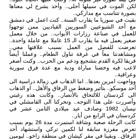
لكن الموت في سبيلها أحلى.. وأخذ يشرح لي معناها
بصورة تتناسب مع مداركي..
بقيت في سوريا ما يقارب السنة.. كنت اعمل في دمشق
مع أحد الشيوعيين السوريين القياديين ممن توجهوا
للعمل في صناعة رزارات الأبواب.. من خلال معمل
صغير يعمل فيه ما يقارب الـ 15 عاملا مع عاملة واحدة..
تعرضت للفصل من العمل بسبب علاقتها معي..
ومشاهدتنا معاً في غرفة تناول الطعام.. وعملنا أيضاً
فريقا لكرة القدم بتشجيع ودعم من الحزب.. وكنت أصغر
لاعب فيه وخضنا مباراة ودية مع عدة فرق سورية
وعراقية..
وواجهت امرين بعدها.. اما الذهاب في زمالة دراسية الى
أحد موسكو.. بتأثير وضغط من الرفاق والأهل.. او الذهاب
الى كردستان للالتحاق بالأنصار.. وكانت هذه رغبتي
وأصررت على هذا التوجه.. وتحركنا الى القامشلي في
نيسان 1982 وصادف عيد ميلادي الثامن عشر في
كردستان في الرابع من أيار..
كانت الرحلة صعبة وشاقة استمرت مدة 26 يوم بسبب
تعرض مفرزة سابقة لنا لكمين تركي واستشهاد أحد
الرفاق.. وبقينا في مقر كيشان في منطقة زاخو.. ليومين