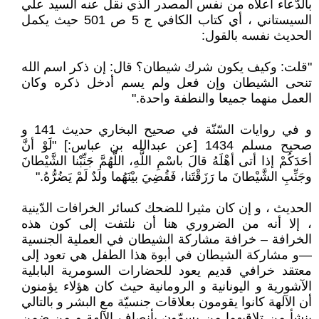
بالدّعاء أعلاه من نفس المصدر الّذي نقل عنه السيد علي
السيستاني ، أي كتاب الكافي ج 5 ص 501 حيث يكمل
الحديث نفسه بالقول:
"قلت: وكيف يكون شرك شيطان؟ قال: إن ذكر اسم الله
تنحى الشيطان وإن فعل ولم يسم أدخل ذكره وكان
العمل منهما جميعا والنطفة واحدة."
و في روايات السّنّة في صحيح البخاري حديث 141 و
صحيح مسلم 1434 [عن عبدالله بن عباس:] "لَوْ أنَّ
أحَدَكُمْ إذا أتى أهْلَهُ قالَ باسْمِ اللَّهِ، اللَّهُمَّ جَنِّبْنا الشَّيْطانَ
وجَنِّبِ الشَّيْطانَ ما رَزَقْتَنا، فَقُضِيَ بيْنَهُما ولَدٌ لَمْ يَضُرُّهُ."
الحديث ، و إن كان مثيرا للضحك كسائر الخرافات الدّينية
، إلا أنه من الضروري هنا أن نلتفت إلى كون هذه
الخرافة – خرافة مشاركة الشيطان في العملية الجنسية
—و مشاركة الشيطان في أبوة هذا الطفل هي تعود إلى
معتقد خرافي قديم يعود للحضارات السومرية البابلية
الآشورية و اليونانية و الرومانية حيث كان هؤلاء يؤمنون
أن الآلهة كانوا يقومون بعلاقات جنسيّة مع البشر و بالتالي
ينشأ من تلاقيهما من يسمّون بأنصاف الآلهة و من ضمن