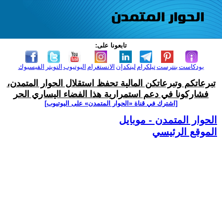
تابعونا على:
بودكاست
بنترست
تيلكرام
لينكدإن
الانستغرام
اليوتيوب
التويتر
الفيسبوك
تبرعاتكم وتبرعاتكن المالية تحفظ استقلال الحوار المتمدن،
فشاركونا في دعم استمرارية هذا الفضاء اليساري الحر
[اشترك في قناة ‫«الحوار المتمدن» على اليوتيوب]
الحوار المتمدن - موبايل
الموقع الرئيسي