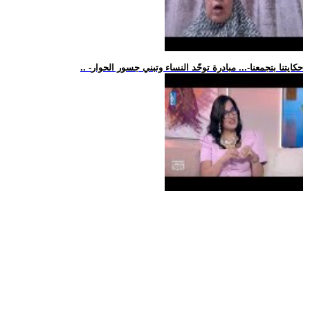
.. -حكايتنا بتجمعنا-... مبادرة توحّد النساء وتبني جسور الحوار