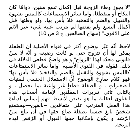
"لا يجوز وطء الزوجة قبل إكمال تسع سنين، دوامًا كان
النكاح أو منقطعًا، واما سائر الاستمتاعات كاللمس بشهوة
والتقبيل والضم والتفخيذ فلا بأس بها، ولو وطئها قبل
اكمال التسع ولم يفضها لم يترتب عليه شيء غير الاثم
على الاقوى." (منهاج الصالحين ج 3 ص 10)
لاحظ أنّه عبّر بوضوح أكثر في فتواه الأصلية أن الطفلة
يمكن لها أن تتزوج حتى لو كانت رضيعة و أنّه لا سنّ
قانوني محدّد لهذا "الزواج" و هو واضحٌ قطعي الدلالة في
ذلك. فقوله في الفتوى الأصلية "واما سائر الاستمتاعات
كاللمس بشهوة والتقبيل والضم والتفخيذ فلا بأس بها"
فهو كلام صارِخ الوضوح أنّ الاستغلال الجنسي للفتيات
الصغيرات ، و الطفلة قطعا غير واعية بما يحصل ، و
بالتالي تأتي تبريرات المقلّدين لإمامة أصحاب هذه
الفتاوى لعقلنة ما هو نقيض لأبسط فهم إنساني لدناءة
هذا الفعل المترتب على متعاقدين –بالغين—ليستمتع
شخصٌ بالغ جنسيا بطفلة ضاع حقها في أن تبلغ سنّ
الرّشد و يكون بإمكانها حينها القبول أو الرّفض لهذه
الزيجة.