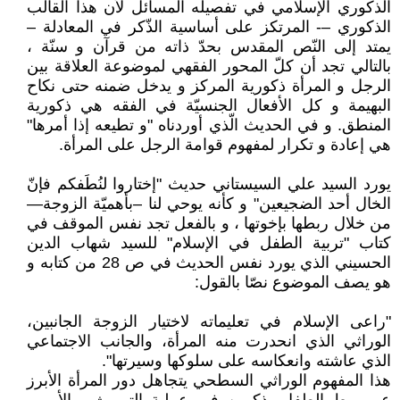
الذكوري الإسلامي في تفصيله المسائل لأن هذا القالب
الذكوري –- المرتكز على أساسية الذّكر في المعادلة –
يمتد إلى النّص المقدس بحدّ ذاته من قرآن و سنّة ،
بالتالي تجد أن كلّ المحور الفقهي لموضوعة العلاقة بين
الرجل و المرأة ذكورية المركز و يدخل ضمنه حتى نكاح
البهيمة و كل الأفعال الجنسيّة في الفقه هي ذكورية
المنطق. و في الحديث الّذي أوردناه "و تطيعه إذا أمرها"
هي إعادة و تكرار لمفهوم قوامة الرجل على المرأة.
يورد السيد علي السيستاني حديث "إختاروا لنُطَفكم فإنّ
الخال أحد الضجيعين" و كأنه يوحي لنا –بأهميّة الزوجة—
من خلال ربطها بإخوتها ، و بالفعل تجد نفس الموقف في
كتاب "تربية الطفل في الإسلام" للسيد شهاب الدين
الحسيني الذي يورد نفس الحديث في ص 28 من كتابه و
هو يصف الموضوع نصّا بالقول:
"راعى الإسلام في تعليماته لاختيار الزوجة الجانبين،
الوراثي الذي انحدرت منه المرأة، والجانب الاجتماعي
الذي عاشته وانعكاسه على سلوكها وسيرتها".
هذا المفهوم الوراثي السطحي يتجاهل دور المرأة الأبرز