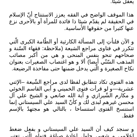
يعقل شيئا.
هذا الموقف الواضح في الفقه يعزز الاستنتاج أنّ الإسلام
في الحقيقة لم يقدّم شيئا ذا فائدة للمرأة أو بالأحرى نزع
عنها كثيرا من حقوقها الأساسية.
و الآن فلنأتِ إلى المسألة الكارثية أو الطّامة الكبرى الّتي
تتكرر في فتاوى مراجع الشيعة (ملاحظة: فقهاء السّنة و
صحاحهم تنحو بنفس المنحى و هي من أكبر مصائب
المذهب السّنّي أيضا) ألا و هو اغتصاب الصغيرات بعنوان
نكاح الصغيرة و الّتي يدخل ضمنها حتى مفاخذة الرضيعة.
هذه الفتوى تكاد تتطابق لفظا لدى مراجع الشّيعة –الإثني
عشرية—و لو قرأت فتوى الخميني و أبي القاسم الخوئي
و مكارم الشّيرازي و آية الله صانعي و الشيخ علي آل
محسن غيرهم لبدى لك و كأنّ السيد علي السيستاني إنما
استنسخ الفتوى استنساخا ، بالتالي هو مجتهدٌ بالإسم
فقط.
و سنجد كيف أن السيد علي السيستاني و بفعل ضغط
إعلامي و شعبي حاول إعادة صياغة فتواه الّتي تعتبر