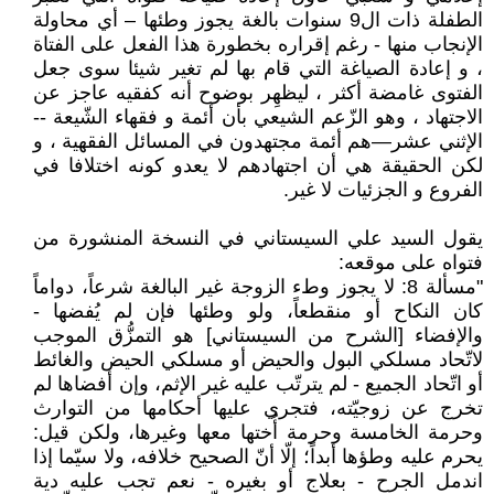
الطفلة ذات ال9 سنوات بالغة يجوز وطئها – أي محاولة
الإنجاب منها - رغم إقراره بخطورة هذا الفعل على الفتاة
، و إعادة الصياغة التي قام بها لم تغير شيئا سوى جعل
الفتوى غامضة أكثر ، ليظهِر بوضوح أنه كفقيه عاجز عن
الاجتهاد ، وهو الزّعم الشيعي بأن أئمة و فقهاء الشّيعة --
الإثني عشر—هم أئمة مجتهدون في المسائل الفقهية ، و
لكن الحقيقة هي أن اجتهادهم لا يعدو كونه اختلافا في
الفروع و الجزئيات لا غير.
يقول السيد علي السيستاني في النسخة المنشورة من
فتواه على موقعه:
"مسألة 8: لا يجوز وطء الزوجة غير البالغة شرعاً، دواماً
كان النكاح أو منقطعاً، ولو وطئها فإن لم يُفضها -
والإفضاء [الشرح من السيستاني] هو التمزُّق الموجب
لاتّحاد مسلكي البول والحيض أو مسلكي الحيض والغائط
أو اتّحاد الجميع - لم يترتّب عليه غير الإثم، وإن أفضاها لم
تخرج عن زوجيّته، فتجري عليها أحكامها من التوارث
وحرمة الخامسة وحرمة أُختها معها وغيرها، ولكن قيل:
يحرم عليه وطؤها أبداً؛ إلّا أنّ الصحيح خلافه، ولا سيّما إذا
اندمل الجرح - بعلاج أو بغيره - نعم تجب عليه دية