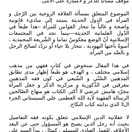
موقف مساند للذكر و لامتيازه على الأنثى.
الموضوع المتعلق بمسألة العلاقة الزوجية بين الرّجل و
المرأة في الدول الحديثة يستند إلى مباديء قانونية
واضحة و غالباً ما تنحاز القوانين للمرأة –هذا طبعاً في
الدّول العلمانية الحديثة—بينما نجد في المجتمعات
الإسلامية أنّ الوضع معكوسٌ تماما و الشّريعة المحمدية ،
أسوةً بأختها اليهودية ، تنحاز بلا حياء أو تردّد لصالح الرجل
و بالضّد من المرأة.
في هذا المقال سنخوض في كتابٍ فقهي من مذهب
إسلامي مختلف ، و الهدف هو طبعا إظهار مدى تطابق
المذهبين السّنّي و الشّيعي في كون فقه المذهبين
مغرقين في الذّكورية و مركزية الذكر و جعل المرأة
مجرّد هامش عرضي لا أكثر. الكتاب هو منهاج الصّالحين
الرسالة الفقهية لآية الله العظمى علي السيستاني الجزء
ال3 الذي بدايته كتاب النكاح.
لا عقلانية الدين الإسلامي تتعلق بكونه فقه التفاصيل
بحيث أنه رجل الدين يصبح هو المسؤول حتى عن البعد
الأخلاقي للعمل العبادي للمسلم ، كمثال ، يبدأ السيد علي