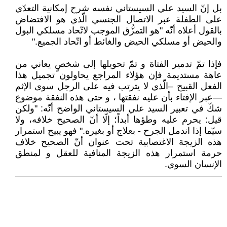
بل إنّ السيد علي السيستاني نفسه شرح إمكانية التعدّي
على الطفلة عبر الاتصال الجنسي الّذي هو الافتضاض
بالقول أعلاه أنّه "هو التمزُّق الموجب لاتّحاد مسلكي البول
والحيض أو مسلكي الحيض والغائط أو اتّحاد الجميع."
فإذا تمّ تدمير الفتاة و تمّ تحويلها إلى شخصٍ يعاني من
عاهة مستديمة فإن هؤلاء المراجع يحاولون تجميل هذا
الفعل القبيح –الّذي لا يترتب فيه على الرجل سوى الإثم
—عبر الإفتاء بأن عليه نفقتها ، و حتى هذه النفقة موضوع
شكّ في تعبير السيد علي السيستاني الواضح أنّه: "ولكن
قيل: يحرم عليه وطؤها أبداً؛ إلّا أنّ الصحيح خلافه، ولا
سيّما إذا اندمل الجرح - بعلاج أو بغيره." فهو يبيح استمرار
هذه الزيجة الاغتصابية تحت عنوان أنّ الصحيح خلاف
حرمة استمرار هذه الزيجة المنافية للعقل و لمنطق
الإنسان السوي.