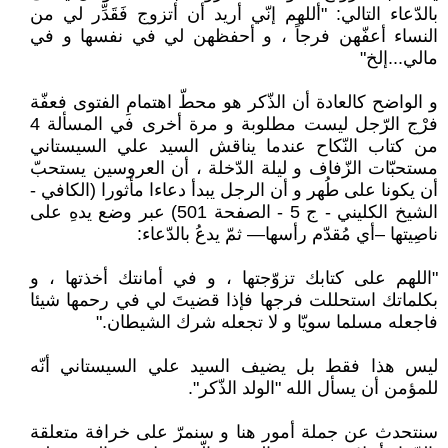
بالدّعاء التالي: "أللهم إنّي أريد أن أتزوج فَقَدِّر لي من
النساء أعفّهن فرجاً ، و أحفظهن لي في نفسها و في
مالي...إلخ"
و الواضح كالعادة أن الذّكر هو محطّ اهتمامِ الفتوى فعفّة
فرْج الرّجل ليست مطلوبة و مرة أخرى في المسألة 4
من كتاب النّكاح عندما يناقش السيد علي السيستاني
مستحبّات الزّفاف و ليلة الدّخلة ، أن العروسين يستحبّ
أن يكونا على طُهر و أن الرجل يبدأ دعاءا مأثورا (الكافي -
الشيخ الكليني - ج 5 - الصفحة 501) عبر وضع يدهِ على
ناصِيتها –أي مُقدّم رأسها— ثمّ يدعُ بالدّعاء:
"اللهم على كتابك تزوّجتها ، و في أمانتك أخذتها ، و
بكلماتك استحللت فرجها فإذا قضيتَ لي في رحمها شيئا
فاجعله مسلما سويّا و لا تجعله شرك الشيطان."
ليس هذا فقط بل يضيف السيد علي السيستاني أنّه
للمؤمن أن يسأل الله "الولد الذّكر".
سنتحدث عن جملة أمور هنا و سنمرّ على خرافة متعلقة