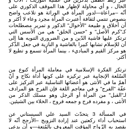
عبر ربط الطفل بذكرين في عملية التوريث ، الأب و
الخال ، و أي محاولة لإظهار هذا الموقف الذكوري على
أنّه –مراعاة—لدور المرأة في الوراثة هو تلاعب واضح
بنصوص تنتمي لثقافة أعتبرت المرأة مجرد وعاء لا أكثر و
أن أخلاق و طبيعة "الأخوال" الذكور و تمرير مصطلحات
كـ"كرم الأصل" و "حسن الخلق" هي من الأسس التي
ترتكز عليها فاشية الدّين و من الضروري التنويه هنا إلى
أن للإسلام تشابها كبيرا بالفاشية و النازية في جعل الذّكر
هو مركز القيم و المباديء ، بينما المرأة تسمع و تطيع لا
أكثر.
ترتكز الفكرة الإسلامية في معاملة المرأة كنوع من
السّلعة الإنجابية عبر تركيزه على كونها أداة نكاح و أنّ
أهمّ ما في الأنثى هو أعضائها التناسلية عبر التركيز على
عفّة "الفرج" و في معاجم اللغة فإن الفرج هوَ المرادف
لـ"القبل" من المرأة أو الرجل وهو مسلك الذكر من
الأنثى ، و مفرده فرج و جمعه فروج ، الخلاء بين الشيئين.
في المسألة 3 يتحدّث السيد علي السيستاني عن
استحباب أداء ركعتين عند إرادة التزويج –الأرجح أنّه لا
يقصد به الزّواج المؤقت المعروف بالمُتعة—و أن يدعى