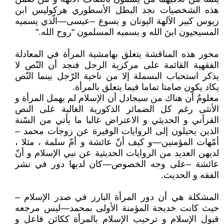
هذه الشخصيات نجد البطل الأسطوري هركوليس ابن
زيوس كبير الآلهة اليونان و يسوع –عيسى—الّذي يسميه
المسيحيون ابنَ الله و يسميه المسلمون "روح الله."
محور هذه المناقشة يتعلق بهامشية المرأة في المعادلة
الفقهية القائمة على مركزية الرجل فنجد أن النّص لا
يذكر استحباب البسملة إلا من ناحية الرّجل بينما النّص
يكاد يكون صامتا تماما فيما يتعلق بالمرأة.
معلومٌ أن هناك من سيجادل أن الإسلام لم يهمل المرأة و
الأنثى رغم كل الضمائر الذكورية الغالبة على النص
القرآني و الحديثي و الاعتراض غالبا ما يأتي من السّنة
الذين يحيلون إلى الروايات الوفيرة عن زوجات محمد –
أمّهات المؤمنين—و كيف أنّ عائشة و أمّ سلمة ، مثلا ،
لديهن العديد من الروايات الحديثية عن نبي الإسلام و أنّ
عائشة –على وجه الخصوص—كان لديها دور في نشر
الفقه و الحديث.
المشكلة هي أن دور المرأة البارز في صدر الإسلام –
حيث كانت خديجة المؤمنة الأولى بمحمد—ليس مرجعه
قبول الإسلام و ترحيب الإسلام بالمرأة ككائن فاعل و