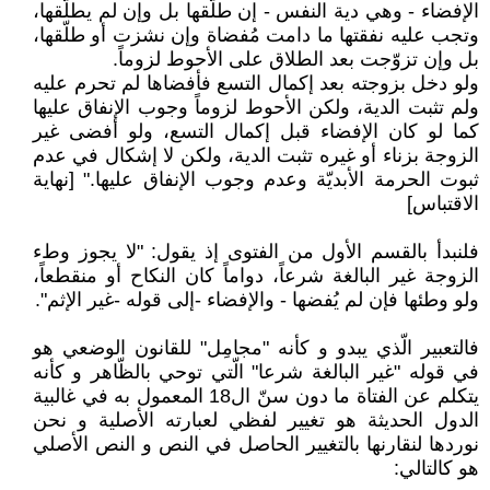
الإفضاء - وهي دية النفس - إن طلّقها بل وإن لم يطلّقها،
وتجب عليه نفقتها ما دامت مُفضاة وإن نشزت أو طلّقها،
بل وإن تزوّجت بعد الطلاق على الأحوط لزوماً.
ولو دخل بزوجته بعد إكمال التسع فأفضاها لم تحرم عليه
ولم تثبت الدية، ولكن الأحوط لزوماً وجوب الإنفاق عليها
كما لو كان الإفضاء قبل إكمال التسع، ولو أفضى غير
الزوجة بزناء أو غيره تثبت الدية، ولكن لا إشكال في عدم
ثبوت الحرمة الأبديّة وعدم وجوب الإنفاق عليها." [نهاية
الاقتباس]
فلنبدأ بالقسم الأول من الفتوى إذ يقول: "لا يجوز وطء
الزوجة غير البالغة شرعاً، دواماً كان النكاح أو منقطعاً،
ولو وطئها فإن لم يُفضها - والإفضاء -إلى قوله -غير الإثم".
فالتعبير الّذي يبدو و كأنه "مجامِل" للقانون الوضعي هو
في قوله "غير البالغة شرعا" الّتي توحي بالظّاهر و كأنه
يتكلم عن الفتاة ما دون سنّ ال18 المعمول به في غالبية
الدول الحديثة هو تغيير لفظي لعبارته الأصلية و نحن
نوردها لنقارنها بالتغيير الحاصل في النص و النص الأصلي
هو كالتالي: