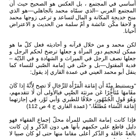
أساسي في المجتمع ، بل العكس هو الصحيح حيث أن
المجتمع العربي –الذي سمّاه محمد بالجاهلي—هو الذي
منح خديجة المكانة و المال لتساعد و ترعى زوجها محمد
و لاحقا مكّن عائشة و أمّ سلمة من الحديث و الاعتراض
أحيانا.
لكن محمد و من خلال قرآنه و أحاديثه فعل كلّ ما هو
ممكن لتحجيم دور المرأة و جعلها ترضخ لحكم الرجل و
جعلها نصف الرجل في الميراث و الشهادة و في الدّيّة –
فدية المقتول—بل و حتّى في إمامة الصّبي للنساء كما
ينقل أبو محمد العيني في عمدة القاري إذ يقول:
"ويستنبط مِنْهُ أَن إِمَامَة الْمَرْأَة للرِّجَال لَا تصح لِأَنَّهُ إِذا كَانَ
مقَامهَا مُتَأَخِّرًا عَن مرتبَة الصَّبِي فبالأولى أَن لَا تتقدمهم،
وَهُوَ قَول الْجُمْهُور، خلافًا للطبري وَأبي ثَوْر، فِي إجازتهما
إِمَامَة النِّسَاء مُطلقًا،" (عمدة القاري ج 4 ص 112)
فإذا كانت إمامة الصّبي للمرأة محلّ إجماعِ الفقهاء فهو
دليل قاطع على حكمهم بأنها هي دون الذّكرِ و إن كانت
بالغةً عاقلة و الذّكر أعلى مقاما منها حتى لو كان صبيا لا