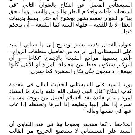
السيستاني الفصل عن النكاح بالعنوان التالي "في
استحبابه وآدابه واحكام النظر واللمس والتستر وما يلحق
بها" و العنوان نفسه يظهر بوضوح أنه حتى أبسط بديهيات
العقل لا بدّ للفقيه – فقهاء السنة كما الشيعة – أن يتحكم
فيها.
عنوان الفصل نفسه يشير بوضوح إلى ما سياتي السيد
علي السيستاني إلى إيراده من تفاصيل متعلقات الزواج -
-الّتي يسميها مراجع الشيعة بالإجماع "نكاحا"—و أن
التركيز سيكون فقط عن معاملة المرأة أو الأنثى كأنها
بهيمة ، إذ يبيحون حتّى نكاح الصغيرة كما سنرى.
يورد السيد علي السيستاني الحديث التالي في مقدمة
كتاب النكاح "قال النبي (صلى الله عليه وآله): ما استفاد
امرء مسلم فائدة بعد الاسلام أفضل من زوجة مسلمة
تسره إذا نظر إليها وتطيعه إذا أمرها وتحفظه إذا غاب
عنها في نفسها وماله."
الملاحظ ، كما ستجده وضوحا بينا في هذه الفتاوى أن
السيد علي السيستاني لا يستطيع الخروج من القالب