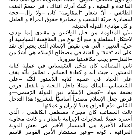
القاعدة و البعثية ، و كنتُ أدرك آنذاك ، في خضمّ العنف
الطائفي ، أنّ شعار "المقاومة" كان –ولا زال—حجة
لمصادرة حريّة الشعب و مصادرة حقوق المرأة و الطفل
و كل مباديء الدولة الحديثة.
تبنّي المقاومة من قبل الولائيين و مقتدى إنما يهدف
لاحتكار السلطة و منع أيّ نوعٍ من المنافسة السياسية أو
حريّة التعبير ، الّتي هي نقيض الإسلام الّذي يعتبر أي نقد
على أنه "فتنة" و الفتنة في مصطلح الإسلام هي أشدّ من
–القتل—و يجب مكافحتها ضرورةً.
ثاني المصائب كان تدخّل السّيستاني في عملية كتابة
الدستور ، حيث أنه و كعادة العمائم ، تظاهرَ بأنّه يقف
على الحياد في عملية كتابة الدّستور لكنّه –علي
السّيستاني—امتلك ممثلا داخل اللجنة و بالفعل فرضَ
بضعة مواد –كجعل الإسلام دين الدولة الرّسمي—و
فرض جعل الإسلام مصدراً أساسيّاً للتشريع! هذا التدخل
السّلبي قدّم العراق هديةً لإيران و عملائها.
ثالث المصائب كان مجيء مصطفى الكاظمي ، الّذي
أعتبره عميلا للمخابرات الإيرانية بامتياز ، و كانت محاولة
اغتياله الأخيرة هي المسمار الأخير في نعش الدولة
العراقية ، كونه –وعبر مستشار الأمن القومي قاسم