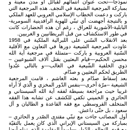
نموذجا—تحت عنوان انتمائهم لقبائل أو مدن معينة و
بمباركة المرجعية الشيعية في النجف. هذه المرجعية التي
باركت و دعمت الخطاب الإسلامي العروبي للعهد الملكي
و بالنتيجة أجهضت أي تبنّي للهوية الرافدينية السومرية-
البابلية-الآشورية للعراق ، رغم أن هذه الحضارات كانت
في طور الاستكشاف من قبل البريطانيين و الغربيين.
بعد الانقلاب السّني على اللبرالية الملكية في 1958
عاودت المرجعية الشيعية دورها في التعاون مع الأقلية
السّنية العروبية و باركت –متمثلة في مرجعية آية الله
محسن الحكيم—قيام البعثيين بقتل آلاف الشيوعيين –
ذوي الخلفية الشّيعية في الغالب—و بالتالي عبّدوا
الطريق لحكم البعثيين و صدّام.
بعد إسقاط صدّام و بعثه الغاشم ، قامت المرجعية
الشيعية –مرّة أخرى—بنفس الدّور المخزي و الّذي لا أراه
غريبا حيث مراجعة بسيطة لفقه آية الله السيستاني و
الحائري و الخميني تكفي للكشف عن تشابه هذا الفقه
المتخلف القروسطي مع فقه القاعدة و الطالبان و آل
سعود ، بل حتّى داعش.
أول المصائب جاءت مع تبنّي مقتدى الصّدر و الحائري –
بمباركة من السيستاني الإيراني الّذي كان يعمل بالتقيّة
مع قوى التحالف الدّولي—لمبدأ المقاومة الّذي تبناه أيضا