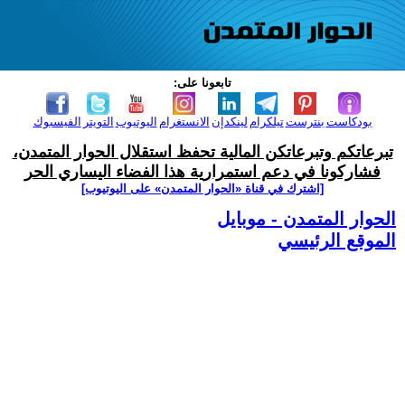
تابعونا على:
بودكاست
بنترست
تيلكرام
لينكدإن
الانستغرام
اليوتيوب
التويتر
الفيسبوك
تبرعاتكم وتبرعاتكن المالية تحفظ استقلال الحوار المتمدن،
فشاركونا في دعم استمرارية هذا الفضاء اليساري الحر
[اشترك في قناة ‫«الحوار المتمدن» على اليوتيوب]
الحوار المتمدن - موبايل
الموقع الرئيسي