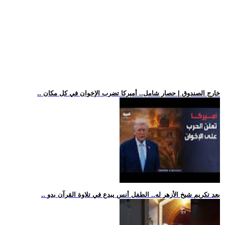
.. خارج الصندوق | حصار شامل.. أميركا تضرب الإخوان في كل مكان
.. بعد تكريم شيخ الأزهر له.. الطفل أنس يبدع في تلاوة القرآن بدو