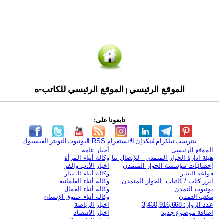
الموقع الرئيسي
الموقع الرئيسي للكاتب-ة
|
تابعونا على:
بنترست
تيلكرام
لينكدإن
الانستغرام
RSS
اليوتيوب
التويتر
الفيسبوك
الموقع الرئيسي
أخبار عامة
هيئة ادارة الحوار المتمدن - للإتصال بنا
وكالة أنباء المرأة
إحصائيات مؤسسة الحوار المتمدن
اخبار الأدب والفن
قواعد النشر
وكالة أنباء اليسار
ابرز كتاب / كاتبات الحوار المتمدن
وكالة أنباء العلمانية
يوتيوب التمدن
وكالة أنباء العمال
مكتبة التمدن
وكالة أنباء حقوق الإنسان
عدد الزوار: 3,430,916,668
اخبار الرياضة
اضافة موضوع جديد
اخبار الاقتصاد