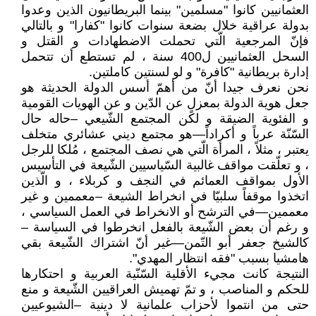
العثمانيين كانوا "مسلمين" بينما البريطانيون الذين وعدوا
بدولة عراقية خلال بضعة سنوات كانوا "كفارا" و بالتالي
فإنّ المرجعية الّتي تحملت الاضطهادات و القتل و
السحل العثمانيين ل400 سنة ، لم تستطع أن تتحمل
إدارة بريطانية "كافرة" و لو لسنتين كاملتين.
نحن نعرف جيدا أنّ من أهمّ أسس الدولة الحديثة هو
جعل هوية الدولة بمعزلٍ عن الدّين و عن الهويات القومية
و الفئوية الضيقة و لكن المجتمع الشّيعي –حاله حال
السّنّة عرباً و أكراداً—هو مجتمع ديني عشائري متخلف
يعتبر ، مثلاً ، المرأة الّتي هي نصف المجتمع ، مُلكا للرجل
، و تعلّقت مواقف غالبية السّياسيين الشّيعة في التأسيس
الأول بمواقف العمائم في النجف و كربلاء ، و الّذين
اتخذوا موقفاً سلبيّا في انخراط الشيعة –معممين و غير
معممين—في الترشح أو الانخراط في العمل السياسي ،
و رغم أن بعض الشّيعة بالفعل انخرطوا في السياسة –
كالشيخ جعفر أبو التّمن—غير أنّ اشتراك الشّيعة بقي
هامشيا بسبب "فقه انتظار المهدي".
النتيجة كانت مجيء الأقلية السّنّية العربية و احتكارها
للحكم و المناصب ، و تمّ تهميش العراقيين الشّيعة و منع
حتى من انتموا لأحزاب علمانية لا دينية –الشيوعيين