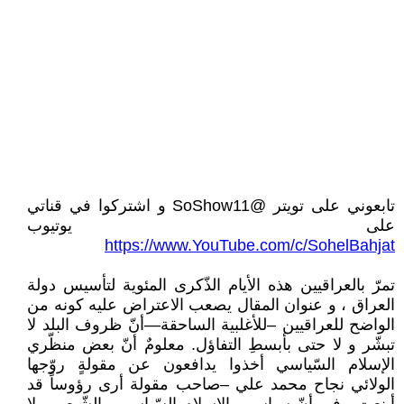
تابعوني على تويتر @SoShow11 و اشتركوا في قناتي
على يوتيوب
https://www.YouTube.com/c/SohelBahjat
تمرّ بالعراقيين هذه الأيام الذّكرى المئوية لتأسيس دولة
العراق ، و عنوان المقال يصعب الاعتراض عليه كونه من
الواضح للعراقيين –للأغلبية الساحقة—أنّ ظروف البلد لا
تبشّر و لا حتى بأبسطِ التفاؤل. معلومٌ أنّ بعض منظّري
الإسلام السّياسي أخذوا يدافعون عن مقولةٍ روّجها
الولائي نجاح محمد علي –صاحب مقولة أرى رؤوساً قد