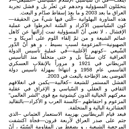
أينعت—في أنّ سياسيي الإسلام السّياسي –الشّيعي—لا
يتحمّلون المسؤولية وحدهم عن تَعثّر بل و فشل تجربة
العراق ما بعد 2003 و ما بعدَ إسقاط صدّام و البعث.
هذه المناورة البهلوانية –الّتي فيها شيءٌ من الحقيقة—
كون السّياسيين الأكراد و السّنة انخرطوا في عملية
الإفشال ، لا تعني أنّ المسؤولية تمت إزالتها عن كاهل
عمائم الشيعة و من ثمّ إلقاء اللوم على أمريكا و –
الصهيونية—المزعومة لسببٍ بسيط ، و هو أنّ الدّور
الشّيعي –كونهم الأغلبية—في عملية تأسيس الدولة
العراقية كان سلبيّاً بل و حتى متخلّفاً منذ التأسيس
البريطاني في 1921 و مروراً بالإنقلاب العسكري
القاسمي عام 1958 و انتهاءا بمهزلة تأسيس دولة
الفوضى بعد الإطاحة بالبعث في 2003.
الفشل المستمر للشيعة –كغالبية—يكمن في انغلاقهم
الثقافي و العقلي و السّياسي و الإغراق في عقلية
معركتهم الخيالية الدون كيشوتية مع قوى "الشر العالمي"
المزعوم و احتفاظهم –كالسنة العرب و الأكراد—بالتقاليد
العشائرية البالية و المتخلفة.
فبعد قيام البريطانيين بهزيمة الاستعمار العثماني –الذي
جثم على صدر العراق لأربعة قرون—فجأة اكتشفت
المرجعية الشيعية ، و بضغط من المقاومة السّنيّة ، أنّ