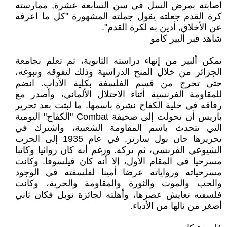
اصابته بمرض السل في سن السابعة عشرة, ممارسته
كرة القدم جعلته يقول جملته المشهورة "كل ما اعرفه
عن الأخلاق, أدين به لكرة القدم".
شاهد قبر ألبير كامو
تمكن ألبير من إنهاء دراسته الثانوية، ثم تعلم بجامعة
الجزائر من خلال المنح الدراسية وذلك لتفوقه ونبوغه،
حتى تخرج من قسم الفلسفة بكلية الآداب. انضم
للمقاومة الفرنسية أثناء الاحتلال الألماني، وأصدر مع
رفاقه في خلية الكفاح نشرة باسمها. ما لبثت بعد تحرير
باريس أن تحولت إلى صحيفة Combat "الكفاح" اليومية
التي تتحدث باسم المقاومة الشعبية، واشترك في
تحريرها جان بول سارتر. في عام 1935 إلى الحزب
الشيوعي الفرنسي، ثم تركه. ورغم أنه كان روائيا وكاتبا
مسرحيا في المقام الأول، إلا أنه كان فيلسوفا. وكانت
مسرحياته ورواياته عرضا أمينا لفلسفته في الوجود
والحب والموت والثورة والمقاومة والحرية، وكانت
فلسفته تعايش عصرها، وأهلته لجائزة نوبل فكان ثاني
أصغر من نالها من الأدباء.