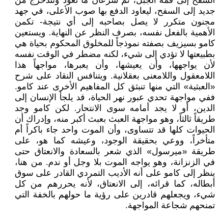
السفح إلى قمة الجبل، ثم سرعان ما تعود وتتدحرج من
جديد إلى السفح، ليعاود الدفع بها صوب الأعلى، في جهد
مجنون متكرر لا يصل بصاحبه إلى أي نتيجة- تكمن
الأهمية بالفعل نفسه، بصرف النظر عن النهاية. ويستعين
كامو بسيزيف بصفته نموذجاً للمخلوق المحكوم بحياة هي
بطبيعتها لا تؤدي إلى شيء، لكنه مضطر في الوقت نفسه
لأن يواجهها، وأن يعيشها، وأن يعبرها، مواجهاً هذا
اللامعقول واللامعنى بعقلانية. ويتنافس النقاد على شرح
«العبثية» التي منها تنبثق كل المفاهيم الأخرى عند كامو.
ففي مواجهة تحدي عبور نهر الحياة، قد يلجأ الإنسان إلى
الدين، أو لا يجد أمامه سوى الانتحار. لكن كامو وجد
طريقاً ثالثاً، وهو مواجهة العبث بعبث أكبر منه، وإدراك أن
الحيوات كلها قد تتساوى، وأن الموت واحد جاء باكراً أم
متأخراً، ووعي بحقيقة الوجود، وعيشه كما هو، على
طريقة «ميرسول» الذي شعر بالسعادة والانعتاق حتى
في الزنزانة، وهو يواجه الموت بلا وجل أو ندم. من هنا،
ينظر إلى كامو على أنه الأديب التمردي القادر على سوق
أبطاله، كما قرائه، إلى الانعتاق، لأنه يحررهم من كل
شيء، ويجعلهم قادرين على رؤية ما حولهم بالخفة التي
تمنحهم شجاعة المواجهة.