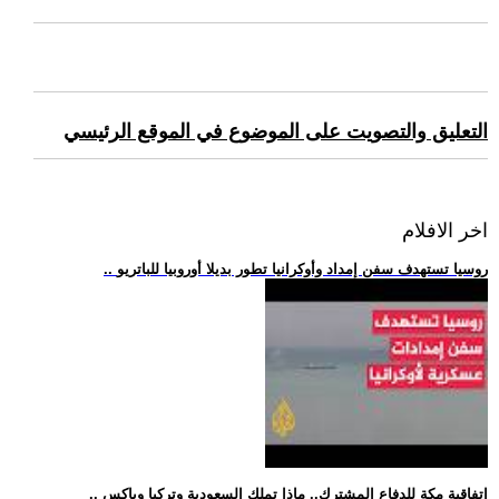
التعليق والتصويت على الموضوع في الموقع الرئيسي
اخر الافلام
.. روسيا تستهدف سفن إمداد وأوكرانيا تطور بديلا أوروبيا للباتريو
.. اتفاقية مكة للدفاع المشترك.. ماذا تملك السعودية وتركيا وباكس