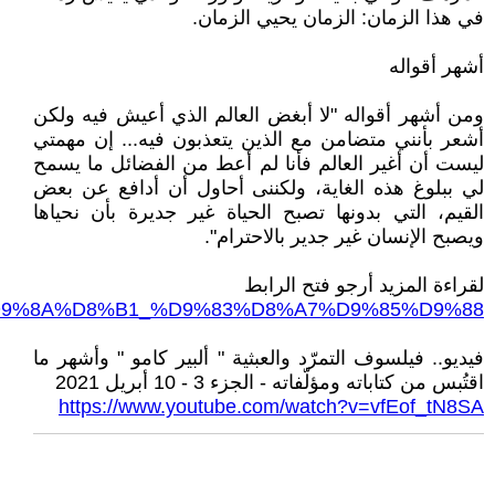
في هذا الزمان: الزمان يحيي الزمان.
أشهر أقواله
ومن أشهر أقواله "لا أبغض العالم الذي أعيش فيه ولكن
أشعر بأنني متضامن مع الذين يتعذبون فيه... إن مهمتي
ليست أن أغير العالم فأنا لم أعط من الفضائل ما يسمح
لي ببلوغ هذه الغاية، ولكننى أحاول أن أدافع عن بعض
القيم، التي بدونها تصبح الحياة غير جديرة بأن نحياها
ويصبح الإنسان غير جدير بالاحترام".
لقراءة المزيد أرجو فتح الرابط
8%A8%D9%8A%D8%B1_%D9%83%D8%A7%D9%85%D9%88
فيديو.. فيلسوف التمرّد والعبثية " ألبير كامو " وأشهر ما
اقتُبس من كتاباته ومؤلّفاته - الجزء 3 - 10 أبريل 2021
https://www.youtube.com/watch?v=vfEof_tN8SA