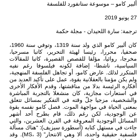
ألبير كامو – موسوعة ستانفورد للفلسفة
27 يونيو 2019
ترجمة: سارة اللحيدان - مجلة حكمة
كان ألبير كامو الذي ولد سنة 1319، وتوفي سنة 1960،
صحفيا، محررا، رئيسا لهيئة التحرير، كاتبا مسرحيا،
مخرجا، روائيا، مؤلفا للقصص القصيرة، كاتبا للمقالات
السياسية، ناشطا- إضافة لكونه فيلسوفا رغم نفيه
المتكرر لذلك. عارض كامو، أو تجاهل الفلسفة المنهجية،
ولم يكن مؤمنا بالعقلانية بقوة، عمل على تأكيد العديد من
أفكاره الرئيسة بدلا من مناقشتها، وقدم الأفكار الأخرى
في استعارات مجازية، كان منشغلا بالتجربة المباشرة
والشخصية، مزجيا جلّ وقته في التفكير بمسائل تتعلق
بمعنى الحياة في مواجهة الموت. فصل كامو نفسه بقوة
عن الوجودية، لكن رغم ذلك، قام بطرح أحد أشهر
المسائل الوجودية المعروفة في القرن العشرين، والتي
جاءت في مستهل كتابه (أسطورة سيزيف): “هناك مسألة
فلسفية حقيقية واحدة، ألا وهي الانتحار” (MS، 3). وقد