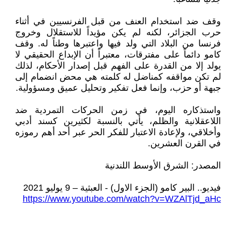
وقف ضد استخدام العنف من قبل الفرنسيين في أثناء
حرب الجزائر، لكنه لم يكن مؤيداً للاستقلال وخروج
فرنسا من البلاد التي ولد فيها واعتبرها وطناً له. وقف
كامو دائماً على مفترقات، معتبراً أن الإبداع الحقيقي لا
يولد إلا من القدرة على الفهم قبل إصدار الأحكام، لذلك
لم تكن مواقفه كمناضل له كلمته هي محض انضمام إلى
جبهة أو حزب، وإنما فعل تفكير وتحليل عميق ومسؤولية.
واستذكاره اليوم، في زمن الحركات التمردية ضد
اللاعقلانية والظلم، يأتي بالنسبة لكثيرين كسند أدبي
وأخلاقي، ولإعادة الاعتبار للفكر الحر عبر أحد أهم رموزه
في القرن العشرين.
المصدر: الشرق الأوسط اللندنية
فيديو.. البير كامو (الجزء الاول) - العبثية – 9 يوليو 2021
https://www.youtube.com/watch?v=WZAlTjd_aHc