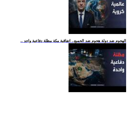
.. الهجوم ضد دولة هجوم ضد الجميع.. اتفاقية مكة مظلة دفاعية واحد