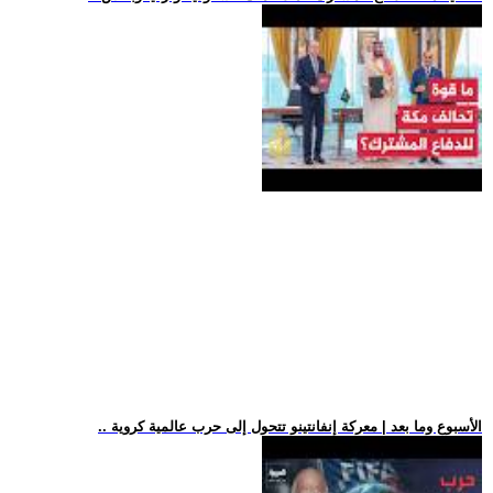
.. الأسبوع وما بعد | معركة إنفانتينو تتحول إلى حرب عالمية كروية