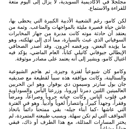
مجلجلاً في الأكاديمية السويدية، لا يزال إلى اليوم متعة
للقراءة والاستماع.
لكن كامو، رغم الشعبية الأدبية الكبيرة التي يحظى بها،
عاش حياة قصيرة مليئة بالمواجهات والمتاعب. وثمة من
يعتقد أن حادثة موته كانت مدبرة من جهاز المخابرات
السوفياتي الذي عبث بالسيارة، مما أدى إلى تهلكته، وهو
ما يؤيده البعض، ويرفضه آخرون. وقد أصدر الصحافي
الإيطالي جيوفاني كاتيلي كتاباً، العام الماضي، يؤكد فيه
اغتيال كامو، ويشير إلى أنه يعتمد على مصادر موثوقة.
وكامو كان شيوعياً لفترة وجيزة، ثم هاجم الشيوعية
والستالينة، وكانت مواقفه هذه سبباً لقطيعة مع صديقيه
جان بول سارتر وسيمون دي بوفوار. وهو ابن الحربين
العالميتين اللتين دمرتا أوروبا، وزرعتا اليأس والسوداوية
في قلوب الناس. وكانت حياته حروباً وصراعاً، ومرضاً
وفقراً، وجهداً كبيراً، وانتصاراً لغوياً وأدبياً. وهو في الفترة
التي عاشها -كما أبناء جيله- بقي ممتحناً دائماً باتخاذ
المواقف التي لم تكن سهلة. وبسبب طبيعته المتمردة، لم
يختر المسارات المذللة، مع هذا الطرف أو ذاك، فبقي
جدلياً مشاغباً.