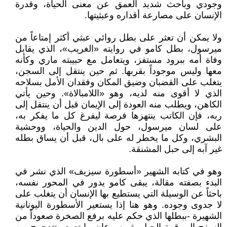
وجودي وباحث شديد العمق عن معنى الحياة، وقدرة
الإنسان على مصارعة أقداره وعبثيتها.
ولا يمكن أن تعثر على بطل روائي عبثي أكثر إمتاعاً من
ميرسول، بطل كامو في روايته «الغريب»، الذي يقابل
وفاة أمه ببرود مستفز، ويتعامل مع حبيبته ماري وكأنه
معها وليس موجوداً بقربها. ثم حين ينتقل إلى السجن،
يتغلب على القضبان وضيق المكان وفقدان الأمل بسلاحه
الذي لا أقوى منه لديه، وهو «اللامبالاة». وحين يأتي
الكاهن، ويطلب منه العودة إلى الإيمان قبل أن ينتقل إلى
ربه، فإن الكاتب ينتهزها فرصة ليفرغ كل ما يفكر به،
على لسان ميرسول، حول الدين والحياة، ووحشية
البشري، وكل ما يخطر له على بال، قبل أن يساق بطله
غير آبه إلى حبل المشنقة.
وهو في كتابه الشهير «أسطورة سيزيف» الذي نشر في
البدء بصفته مقالة، يبقى كامو يدور في المحور نفسه،
باحثاً عن الوسيلة التي يستطيع بها الإنسان أن يتغلب على
لا جدوى وجوده. وهو هنا إذا يستعير الأسطورة اليونانية
الشهيرة -ببطلها الذي حكم عليه برفع الصخرة صعوداً من