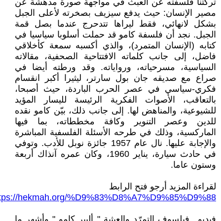
تركتنا فلسفته عن العبث في مواجهة صورة مدهشة عن
مصير الإنسان: حيث يدفع سيزيف بصخرته لأعلى الجبل
بشكل لانهائي، فقط ليراها تتدحرج عندما بصل قمة
الجبل. نجد أن فلسفة كامو قد حملت أسلوبا سياسيا في
كتابه (الإنسان المتمرد)، والذي أكسبه سمعة كأخلاقي
فاضل، إلى جانب كلماته الافتتاحية الصحفية، مقالاته
السياسية، مسرحياته، ورواياته. وقد ورطته أيضا في
صراع مع صديقه جان بول سارتر، ليثيرا أكبر انقسام
فكري-سياسي في عصر الحرب الباردة، حيث أصبحا،
بالتعاقب، الأصوات الفكرية الرئيسة لليسار المؤيد
للشيوعية، والمناهض لها. إلى جانب ذلك، بيّن كامو نقده
للدين وعصر التنوير وكافة مخططاته، بما فيها
الماركسية، وذلك في طرحه الأسئلة الفلسفية المباشرة
والإجابة عليها. نال عام 1957 جائزة نوبل للأدب. وتوفي
في حادث سيارة، يناير 1960، وكان عمره آنذاك أربعة
وستون عاما.
لقراءة المزيد أرجو فتح الرابط
ttps://hekmah.org/%D9%83%D8%A7%D9%85%D9%88
فيديو.. فيلسوف التمرّد والعبثية " ألبير كامو " وأشهر ما