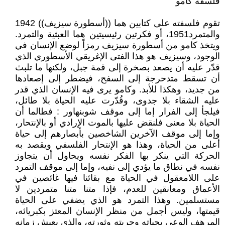
فلسفة كامو
تقوم فلسفته على كتابين هما ((أسطورة سيزيف)) 1942
والمتمرد1951، أو فكرتين رئيسيتين هما العبثية والتمرد.
ويتخذ كامو من أسطورة سيزيف رمزاً لوضع الإنسان في
الوجود، وسيزيف هو هذا الفتى الإغريقي الأسطوري الذي
قدّر عليه أن يصعد بصخرة إلى قمة جبل، ولكنها ما تلبث
أن تسقط متدحرجة إلى السفح، فيضطر إلى إصعادها
من جديد، وهكذا للأبد. وكامو يرى فيه الإنسان الذي قدر
عليه الشقاء بلا جدوى، وقُدّرت عليه الحياة بلا طائل،
فيلجأ إلى الفرار إما إلى موقف شوبنهاور : فطالما أن
الحياة بلا معنى فلنقض عليها بالموت الإرادي أو بالإنتحار،
وإما إلى موقف الآخرين الشاخصين بأبصارهم إلى حياة
أعلى من الحياة، وهذا هو الإنتحار الفلسفي ويقصد به
الحركة التي ينكر بها الفكر نفسه ويحاول أن يتجاوز
نفسه في نطاق ما يؤدي إلى نفيه، وإما إلى موقف التمرد
على اللامعقول في الحياة مع بقائنا فيها غائصين في
الأعماق ومعانقين للعدم، فإذا متنا متنا متمردين لا
مستسلمين. وهذا التمرد هو الذي يضفي على الحياة
قيمتها، وليس أجمل من منظر الإنسان المعتز بكبريائه،
المرهف الوعي بحياته وحريته وثورته، والذي يعيش زمانه