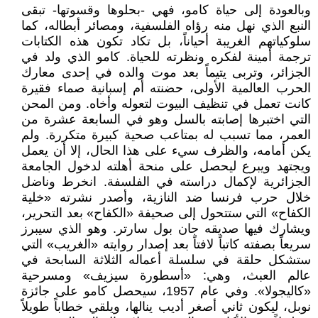
وبالعودة إلى حياة كامو، فهي -بحلوها وقسوتها- تبقى
النبع الذي نهل منه رؤاه الفلسفية، ومصائر أبطاله، كما
سلوكياتهم الغريبة أحياناً، بل تكاد تكون هذه الكتابات
ترجمة أمينة لفكره ونظرته للحياة. كامو الذي ولد في
الجزائر، وتربى يتيماً بعد موت والده في إحدى معارك
الحرب العالمية الأولى، حضنته أم إسبانية صماء فقيرة
كانت تعمل في تنظيف البيوت لتعوله وأخاه. ومن المحن
التي اختبرها إصابته بالسل وهو في السابعة عشرة من
العمر، مما تسبب له بمتاعب صحية كبيرة متكررة. ولم
يكن أمامه، والظرف سيء على هذا الحال، إلا أن يعمل
ويجتهد ويبرع ليحصل على منحة أهلته لدخول الجامعة
الجزائرية لإكمال دراسته في الفلسفة. انخرط وناضل
خلال حرب فرنسا ضد النازية، وأصدر نشرته «خلية
الكفاح» التي ستتحول إلى صحيفة «الكفاح» بعد التحرير،
ويشارك فيها صديقه جان بول سارتر. وهو الذي سيبرز
سريعاً بصفته كاتباً لافتاً بعد إصدار روايته «الغريب» التي
ستشكل حلقة في سلسلة أعماله الثلاثة السابحة في
عالم العبث، وهي: «أسطورة سيزيف» ومسرحية
«كاليجولا». وفي عام 1957، سيحصل كامو على جائزة
نوبل، ليكون ثاني أصغر أديب ينالها، ويلقي خطاباً طويلاً