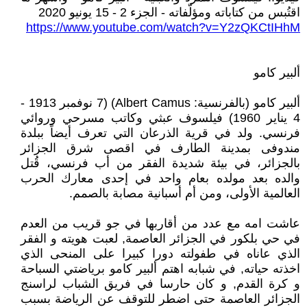
اقتُبس من كتاباته ومؤلّفاته - الجزء 2 - 15 يونيو 2020
https://www.youtube.com/watch?v=Y2zQKCtIHhM
ألبير كامو
ألبير كامو (بالفرنسية: Albert Camus)‏ (7 نوفمبر 1913 -
4 يناير 1960) فيلسوف عبثي وكاتب مسرحي وروائي
فرنسي. ولد في قرية الذرعان التي تعرف أيضاً ببلدة
مندوفى بمدينة الطارف في اقصى شرق الجزائر
بالجزائر، في بيئة شديدة الفقر من أب فرنسي، قُتل
والده بعد مولده بعام واحد في إحدى معارك الحرب
العالمية الأولى، ومن أم أسبانية مصابة بالصمم.
عاشت امه مع عدد من أقاربها في جو قريب من العدم
في حي بلكور في الجزائر العاصمة, لعبت هويته و الفقر
الذي عاناه في طفولته دورا كبيرا على المنحى الذي
اخذته حياته, في شبابه اهتم ألبير كامو برياضتي السباحة
و كرة القدم, و كان حارسا في فريق الشباب لراسنج
الجزائر العاصمة حتى اضطر للتوقف عن الرياضة بسبب