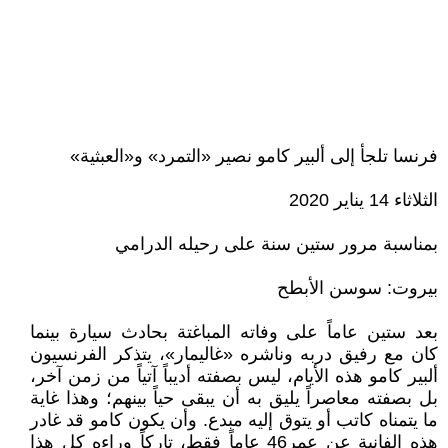
فرنسا تلجأ إلى ألبير كامو نصير «التمرد» و«العبثية»
الثلاثاء 14 يناير 2020
بمناسبة مرور ستين سنة على رحيله الدرامي
بيروت: سوسن الأبطح
بعد ستين عاماً على وفاته المباغتة بحادث سيارة بينما
كان مع رفيق دربه وناشره «غاليمار»، يتذكر الفرنسيون
ألبير كامو هذه الأيام، ليس بصفته أديباً آتياً من زمن آخر،
بل بصفته معاصراً يليق به أن يبقى حياً بينهم؛ وهذا غاية
ما يتمناه كاتب أو يتوق إليه مبدع. وأن يكون كامو قد غادر
هذه الفانية عن عمر46 عاماً فقط، تاركاً وراءه كل هذا