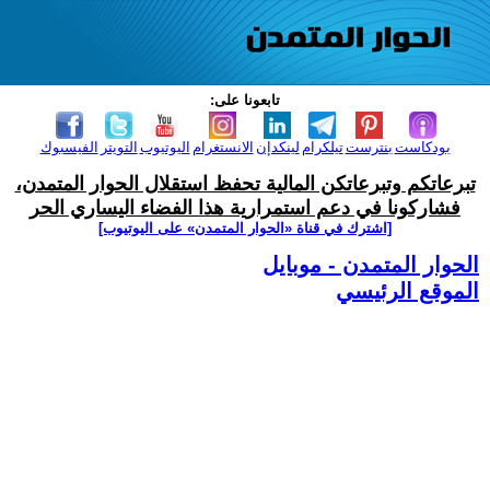
تابعونا على:
بودكاست
بنترست
تيلكرام
لينكدإن
الانستغرام
اليوتيوب
التويتر
الفيسبوك
تبرعاتكم وتبرعاتكن المالية تحفظ استقلال الحوار المتمدن،
فشاركونا في دعم استمرارية هذا الفضاء اليساري الحر
[اشترك في قناة ‫«الحوار المتمدن» على اليوتيوب]
الحوار المتمدن - موبايل
الموقع الرئيسي