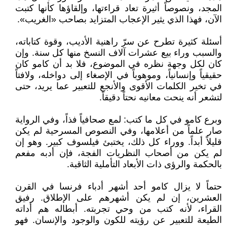
المجد، ونصوصاً أثيرة تعاد قراءتها، وإلقاؤها كأنها كتبت
الآن، فهذا الذي يثير الإعجاب المتزايد بصاحب «الغريب».
أسئلة كثيرة تطرح عن سرّ راهنية الأديب، وقوة كتاباته،
والسبب وراء بيع عشرات آلاف النسخ منها كل سنة. وإن
كان لكل وجهة نظره في الموضوع، فلا بد أن كامو كان
حقيقياً وإنسانياً، وموهوباً في الإصغاء إلى دواخله، ولافتاً
في تخير الكلمات الأقوى والأنجع للتعبير عما يريد، حتى
لتشعر أنه ينحت معانيه نحتاً دقيقاً.
وبرع كامو في كل ما كتب: لمع صحافياً فذاً، وفي الرواية
صار علماً من أعلامها، وفي النصوص المسرحية لم يكن
قليلاً أبداً. ووراء كل ذلك، يختبئ فيلسوف كبير. وهو إن
لم يكن من أصحاب النظريات الفجة، فإن أدبه مفعم
بالحكمة والرؤى ذات الأبعاد التأملية الثاقبة.
حتماً لا يزال كامو أحد أشهر أدباء فرنسا في القرن
العشرين، إن لم يكن أشهرهم على الإطلاق. رفيق
القراء، لأنه كتب من وحي تجربته. أبطاله هم أداته
الطيعة للتعبير عن رؤيته للكون والوجود والإنسان. فهو